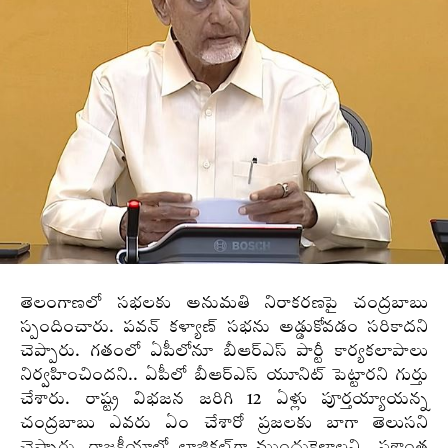
తెలంగాణలో సభలకు అనుమతి నిరాకరణపై చంద్రబాబు
స్పందించారు. పవన్‌ కళ్యాణ్‌ సభను అడ్డుకోవడం సరికాదని
చెప్పారు. గతంలో ఏపీలోనూ బీఆర్‌ఎస్‌ పార్టీ కార్యకలాపాలు
నిర్వహించిందని.. ఏపీలో బీఆర్‌ఎస్‌ యూనిట్‌ పెట్టారని గుర్తు
చేశారు. రాష్ట్ర విభజన జరిగి 12 ఏళ్లు పూర్తయ్యాయన్న
చంద్రబాబు ఎవరు ఏం చేశారో ప్రజలకు బాగా తెలుసని
చెప్పారు. రాజకీయాల్లో లాజికల్‌గా ముందుకెళ్లాలని.. ప్రశాంత