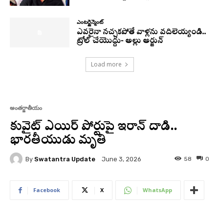
ఎంటర్టైన్మెంట్
ఎవరైనా నచ్చకపోతే వాళ్లను వదిలెయ్యండి..
ట్రోల్ చేయొద్దు- అల్లు అర్జున్
Load more