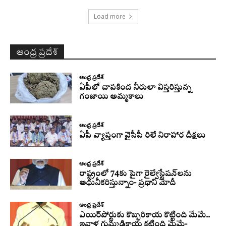
Load more
ఆంధ్ర ప్రదేశ్
ఆంధ్ర ప్రదేశ్
ఏపీలో చాపకింద నీరులా విస్తరిస్తున్న
గంజాయి అమ్మకాలు
ఆంధ్ర ప్రదేశ్
ఏపీ వ్యాప్తంగా వైసీపీ రిలే నిరాహార దీక్షలు
ఆంధ్ర ప్రదేశ్
రాష్ట్రంలో 74కు పైగా రైల్వేస్టేషన్‌లను
ఆధునీకరిస్తున్నాం- ప్రధాని మోదీ
ఆంధ్ర ప్రదేశ్
ఎయిర్‌పోర్టుకు కొబ్బరికాయ కొట్టింది మేమే..
ఇవాళ గుమ్మడికాయ కట్టింది మేమే-