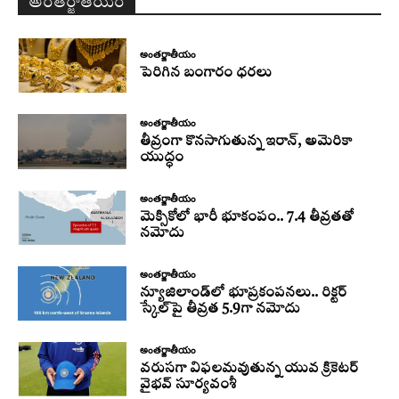
అంతర్జాతీయం
అంతర్జాతీయం
పెరిగిన బంగారం ధరలు
అంతర్జాతీయం
తీవ్రంగా కొనసాగుతున్న ఇరాన్‌, అమెరికా
యుద్ధం
అంతర్జాతీయం
మెక్సికోలో భారీ భూకంపం.. 7.4 తీవ్రతతో
నమోదు
అంతర్జాతీయం
న్యూజిలాండ్‌లో భూప్రకంపనలు.. రిక్టర్‌
స్కేల్‌పై తీవ్రత 5.9గా నమోదు
అంతర్జాతీయం
వరుసగా విఫలమవుతున్న యువ క్రికెటర్
వైభవ్ సూర్యవంశీ