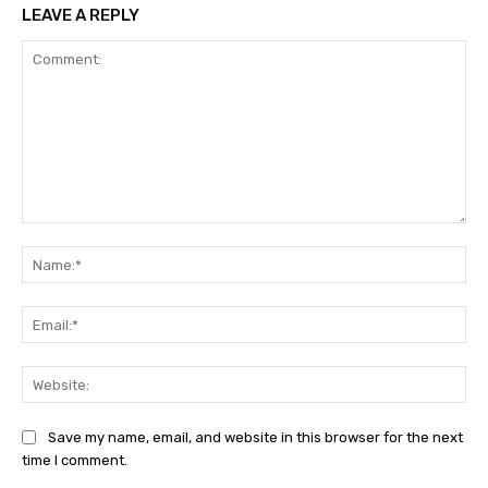
LEAVE A REPLY
Comment:
Na
Ema
Web
Save my name, email, and website in this browser for the next
time I comment.