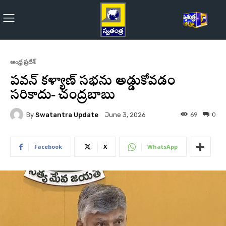
ఆంధ్ర ప్రదేశ్
పవన్‌ కళ్యాణ్‌ సభను అడ్డుకోవడం
సరికాదు- చంద్రబాబు
By
Swatantra Update
69
0
June 3, 2026
Facebook
X
WhatsApp