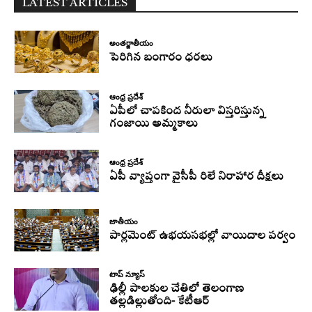
LATEST ARTICLES
అంతర్జాతీయం
పెరిగిన బంగారం ధరలు
ఆంధ్ర ప్రదేశ్
ఏపీలో చాపకింద నీరులా విస్తరిస్తున్న
గంజాయి అమ్మకాలు
ఆంధ్ర ప్రదేశ్
ఏపీ వ్యాప్తంగా వైసీపీ రిలే నిరాహార దీక్షలు
జాతీయం
పార్లమెంట్ ఉభయసభల్లో వాయిదాల పర్వం
టాప్ న్యూస్
ఢిల్లీ పాలకుల చేతిలో తెలంగాణ
తల్లడిల్లుతోంది- కేటీఆర్