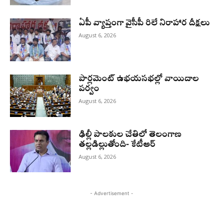
ఏపీ వ్యాప్తంగా వైసీపీ రిలే నిరాహార దీక్షలు
August 6, 2026
పార్లమెంట్ ఉభయసభల్లో వాయిదాల
పర్వం
August 6, 2026
ఢిల్లీ పాలకుల చేతిలో తెలంగాణ
తల్లడిల్లుతోంది- కేటీఆర్
August 6, 2026
- Advertisement -