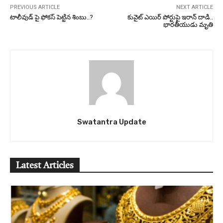
PREVIOUS ARTICLE
NEXT ARTICLE
టాలీవుడ్ పై ఫోకస్ పెట్టిన శింబు..?
కువైట్ ఎయిర్ పోర్టుపై ఇరాన్ దాడి..
భారతీయుడు మృతి
Swatantra Update
Latest Articles