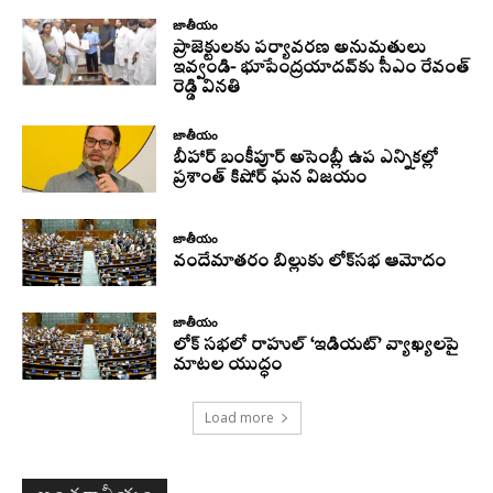
జాతీయం
ప్రాజెక్టులకు పర్యావరణ అనుమతులు
ఇవ్వండి- భూపేంద్రయాదవ్‌కు సీఎం రేవంత్‌
రెడ్డి వినతి
జాతీయం
బీహార్ బంకీపూర్ అసెంబ్లీ ఉప ఎన్నికల్లో
ప్రశాంత్ కిషోర్ ఘన విజయం
జాతీయం
వందేమాతరం బిల్లుకు లోక్‌సభ ఆమోదం
జాతీయం
లోక్ సభలో రాహుల్ ‘ఇడియట్’ వ్యాఖ్యలపై
మాటల యుద్ధం
Load more