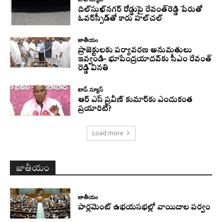
దిల్‌సుఖ్‌నగర్‌ రోడ్డుపై రేవంత్‌రెడ్డి పేరుతో
ఓవర్‌స్పీడ్‌తో కారు హల్‌చల్‌
జాతీయం
ప్రాజెక్టులకు పర్యావరణ అనుమతులు
ఇవ్వండి- భూపేంద్రయాదవ్‌కు సీఎం రేవంత్‌
రెడ్డి వినతి
టాప్ న్యూస్
ఆర్ ఎస్ ప్రవీణ్ కుమార్‌కు ఎందుకంత
ప్రయారిటీ?
Load more
జాతీయం
జాతీయం
పార్లమెంట్ ఉభయసభల్లో వాయిదాల పర్వం