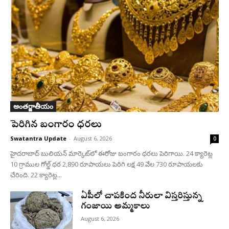
అంతర్జాతీయం
పెరిగిన బంగారం ధరలు
Swatantra Update
-
August 6, 2026
0
హైదరాబాద్ బులియన్‌ మార్కెట్‌లో ఈరోజు బంగారం ధరలు పెరిగాయి. 24 క్యారెట్ల
10 గ్రాముల గోల్డ్‌ ధర 2,890 రూపాయలు పెరిగి లక్ష 49 వేల 730 రూపాయలకు
చేరింది. 22 క్యారెట్ల...
ఏపీలో చాపకింద నీరులా విస్తరిస్తున్న
గంజాయి అమ్మకాలు
August 6, 2026