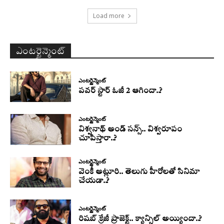
Load more
ఎంటర్టైన్మెంట్
ఎంటర్టైన్మెంట్
పవర్ స్టార్ ఓజీ 2 ఆగిందా..?
ఎంటర్టైన్మెంట్
విశ్వనాథ్ అండ్ సన్స్.. విశ్వరూపం
చూపిస్తారా..?
ఎంటర్టైన్మెంట్
వెంకీ అట్లూరి.. తెలుగు హీరోలతో సినిమా
చేయడా..?
ఎంటర్టైన్మెంట్
రిషబ్ క్రేజీ ప్రాజెక్ట్.. క్యాన్సిల్ అయ్యిందా..?