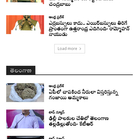
చంద్రబాబు
ఆంధ్ర ప్రదేశ్
ఎర్రబస్సులు కాదు.. ఎయిర్‌బస్సులు తిరిగే
ప్రాంతంగా ఉత్తరాంధ్ర ఎదిగింది- రామ్మోహన్
నాయుడు
Load more
తెలంగాణ
ఆంధ్ర ప్రదేశ్
ఏపీలో చాపకింద నీరులా విస్తరిస్తున్న
గంజాయి అమ్మకాలు
టాప్ న్యూస్
ఢిల్లీ పాలకుల చేతిలో తెలంగాణ
తల్లడిల్లుతోంది- కేటీఆర్
టాప్ న్యూస్