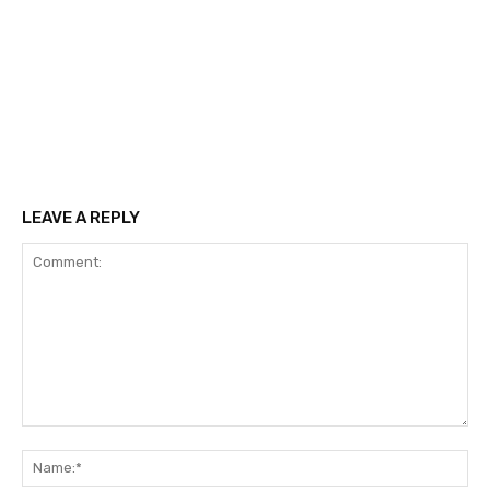
LEAVE A REPLY
Comment:
Na