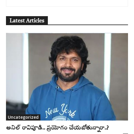
Latest Articles
Uncategorized
అనిల్ రావిపూడి.. ప్రయోగం చేయబోతున్నారా..?