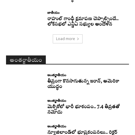
జాతీయం
రాహుల్‌ గాంధీ క్షమాపణ చెప్పాల్సిందే..
లోక్‌సభలో ఎన్డీఏ సభ్యుల ఆందోళన
Load more
అంతర్జాతీయం
అంతర్జాతీయం
తీవ్రంగా కొనసాగుతున్న ఇరాన్‌, అమెరికా
యుద్ధం
అంతర్జాతీయం
మెక్సికోలో భారీ భూకంపం.. 7.4 తీవ్రతతో
నమోదు
అంతర్జాతీయం
న్యూజిలాండ్‌లో భూప్రకంపనలు.. రిక్టర్‌