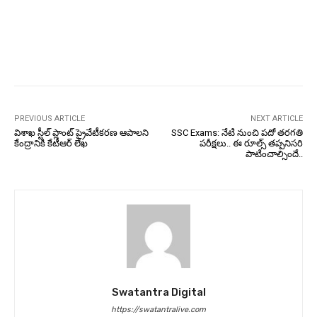
PREVIOUS ARTICLE
NEXT ARTICLE
విశాఖ స్టీల్ ప్లాంట్ ప్రైవేటీకరణ ఆపాలని
SSC Exams: నేటి నుంచి పదో తరగతి
కేంద్రానికి కేటీఆర్ లేఖ
పరీక్షలు.. ఈ రూల్స్‌ తప్పనిసరి
పాటించాల్సిందే..
Swatantra Digital
https://swatantralive.com