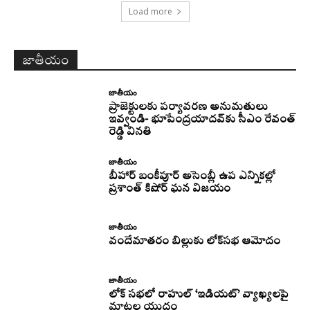
Load more
జాతీయం
జాతీయం
ప్రాజెక్టులకు పర్యావరణ అనుమతులు
ఇవ్వండి- భూపేంద్రయాదవ్‌కు సీఎం రేవంత్‌
రెడ్డి వినతి
జాతీయం
బీహార్ బంకీపూర్ అసెంబ్లీ ఉప ఎన్నికల్లో
ప్రశాంత్ కిషోర్ ఘన విజయం
జాతీయం
వందేమాతరం బిల్లుకు లోక్‌సభ ఆమోదం
జాతీయం
లోక్ సభలో రాహుల్ ‘ఇడియట్’ వ్యాఖ్యలపై
మాటల యుద్ధం