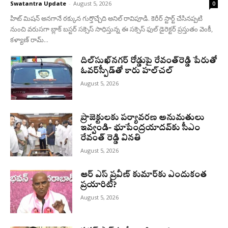
Swatantra Update
-
August 5, 2026
0
హిట్ మిషన్ అనగానే ఠక్కున గుర్తొచ్చేది అనిల్ రావిపూడి. కెరీర్ స్టార్ట్ చేసినప్పటి
నుంచి వరుసగా బ్లాక్ బస్టర్ సక్సెస్ సాధిస్తున్న ఈ సక్సెస్ ఫుల్ డైరెక్టర్ ప్రస్తుతం వెంకీ,
కళ్యాణ్ రామ్...
దిల్‌సుఖ్‌నగర్‌ రోడ్డుపై రేవంత్‌రెడ్డి పేరుతో
ఓవర్‌స్పీడ్‌తో కారు హల్‌చల్‌
August 5, 2026
ప్రాజెక్టులకు పర్యావరణ అనుమతులు
ఇవ్వండి- భూపేంద్రయాదవ్‌కు సీఎం
రేవంత్‌ రెడ్డి వినతి
August 5, 2026
ఆర్ ఎస్ ప్రవీణ్ కుమార్‌కు ఎందుకంత
ప్రయారిటీ?
August 5, 2026