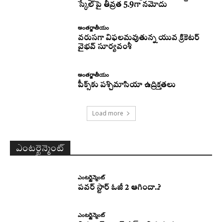
స్కేల్‌పై తీవ్రత 5.9గా నమోదు
అంతర్జాతీయం
వరుసగా విఫలమవుతున్న యువ క్రికెటర్
వైభవ్ సూర్యవంశీ
అంతర్జాతీయం
పీక్స్‌కు పశ్చిమాసియా ఉద్రిక్తతలు
Load more
ఎంటర్టైన్మెంట్
ఎంటర్టైన్మెంట్
పవర్ స్టార్ ఓజీ 2 ఆగిందా..?
ఎంటర్టైన్మెంట్