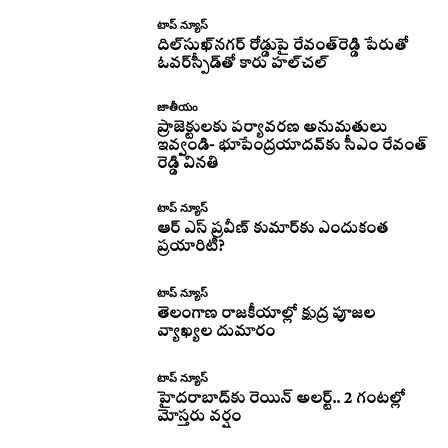
టాప్ న్యూస్
దిల్‌సుఖ్‌నగర్‌ రోడ్డుపై రేవంత్‌రెడ్డి పేరుతో
ఓవర్‌స్పీడ్‌తో కారు హల్‌చల్‌
జాతీయం
ప్రాజెక్టులకు పర్యావరణ అనుమతులు
ఇవ్వండి- భూపేంద్రయాదవ్‌కు సీఎం రేవంత్‌
రెడ్డి వినతి
టాప్ న్యూస్
ఆర్ ఎస్ ప్రవీణ్ కుమార్‌కు ఎందుకంత
ప్రయారిటీ?
టాప్ న్యూస్
తెలంగాణ రాజకీయాల్లో క్షుద్ర పూజల
వ్యాఖ్యల దుమారం
టాప్ న్యూస్
హైదరాబాద్‌కు రెయిన్‌ అలర్ట్.. 2 గంటల్లో
మోస్తరు వర్షం