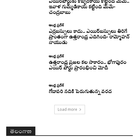
ఎయిర్‌పోర్టుకు కొబ్బరికాయ కొట్టింది మేమే..
ఇవాళ గుమ్మడికాయ కట్టింది మేమే-
చంద్రబాబు
ఆంధ్ర ప్రదేశ్
ఎర్రబస్సులు కాదు.. ఎయిర్‌బస్సులు తిరిగే
ప్రాంతంగా ఉత్తరాంధ్ర ఎదిగింది- రామ్మోహన్
నాయుడు
ఆంధ్ర ప్రదేశ్
ఉత్తరాంధ్ర ప్రజల కల సాకారం.. భోగాపురం
ఎయిర్ పోర్టు ప్రారంభించి మోదీ
ఆంధ్ర ప్రదేశ్
గోదావరి నదికి పెరుగుతున్న వరద
Load more
తెలంగాణ