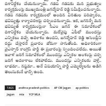
దిశానిర్దేశం చేయనున్నారు. గడప గడపకు మన ప్రభుత్వం
కార్యక్రమంపై ముఖ్యమంత్రి జగన్మోహన్‌ రెడ్డి సమీక్షించనున్నారు.
గడప గడపకు కార్యక్రమంలో అందిన వినతుల పరిష్కారం,
భవిష్యత్తు కార్యాచరణపై చర్చించనున్నారు. ఇక, జగనన్నే మన
భవిష్యత్ కార్యక్రమంపైనా సీఎం జగన్ ఈ సమావేశంలో
దిశానిర్దేశం చేయనున్నారు. మరోవైపు ఏపీలో ముందస్తు
ఎన్నికలు వచ్చే అవకాశం ఉందని, జగన్మోహన్ రెడ్డి అసెంబ్లీని
రద్దు చేస్తారనే ప్రచారం జోరుగా సాగుతోంది. అధికారికంగా
వైఎస్సార్ కాంగ్రెస్‌ పార్టీ ఈ ప్రచారంపై స్పందించలేదు. అయితే
ఇవాళ జరిగే సమావేశంలో ముందస్తు ఎన్నికల అంశంపై చర్చ
జరిగే అవకాశాలు లేకపోలేదు. ముందస్తు ఎన్నికలకు వెళ్తే..
లాభమా.. నష్టమా.. అనే విషయాన్ని పార్టీ ఎమ్మెల్యేలను అడిగి
తెలుసుకునే ఛాన్స్‌ ఉంది.
TAGS
andhra pradesh politics
AP CM Jagan
ap politics
Jagan
mla
YCP MLA