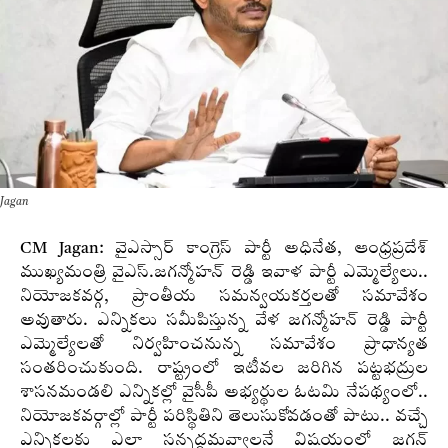
Jagan
CM Jagan: వైఎస్సార్‌ కాంగ్రెస్‌ పార్టీ అధినేత, ఆంధ్రప్రదేశ్‌
ముఖ్యమంత్రి వైఎస్‌.జగన్మోహన్‌ రెడ్డి ఇవాళ పార్టీ ఎమ్మెల్యేలు..
నియోజకవర్గ, ప్రాంతీయ సమన్వయకర్తలతో సమావేశం
అవుతారు. ఎన్నికలు సమీపిస్తున్న వేళ జగన్మోహన్ రెడ్డి పార్టీ
ఎమ్మెల్యేలతో నిర్వహించనున్న సమావేశం ప్రాధాన్యత
సంతరించుకుంది. రాష్ట్రంలో ఇటీవల జరిగిన పట్టభద్రుల
శాసనమండలి ఎన్నికల్లో వైసీపీ అభ్యర్థుల ఓటమి నేపథ్యంలో..
నియోజకవర్గాల్లో పార్టీ పరిస్థితిని తెలుసుకోవడంతో పాటు.. వచ్చే
ఎన్నికలకు ఎలా సన్నద్ధమవ్వాలనే విషయంలో జగన్‌