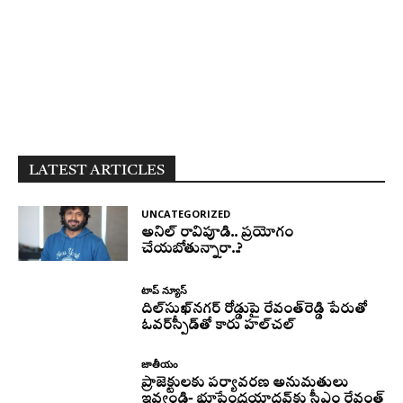
LATEST ARTICLES
UNCATEGORIZED
అనిల్ రావిపూడి.. ప్రయోగం
చేయబోతున్నారా..?
టాప్ న్యూస్
దిల్‌సుఖ్‌నగర్‌ రోడ్డుపై రేవంత్‌రెడ్డి పేరుతో
ఓవర్‌స్పీడ్‌తో కారు హల్‌చల్‌
జాతీయం
ప్రాజెక్టులకు పర్యావరణ అనుమతులు
ఇవ్వండి- భూపేంద్రయాదవ్‌కు సీఎం రేవంత్‌