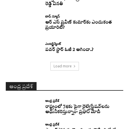
రెడ్డి వినతి
టాప్ న్యూస్
ఆర్ ఎస్ ప్రవీణ్ కుమార్‌కు ఎందుకంత
ప్రయారిటీ?
ఎంటర్టైన్మెంట్
పవర్ స్టార్ ఓజీ 2 ఆగిందా..?
Load more
ఆంధ్ర ప్రదేశ్
ఆంధ్ర ప్రదేశ్
రాష్ట్రంలో 74కు పైగా రైల్వేస్టేషన్‌లను
ఆధునీకరిస్తున్నాం- ప్రధాని మోదీ
ఆంధ్ర ప్రదేశ్