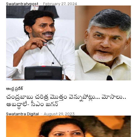
Swatantratvpost
-
February 27, 2024
ఆంధ్ర ప్రదేశ్
చంద్రబాబు చరిత్ర మొత్తం వెన్నుపోట్లు… మోసాలు..
అబద్ధాలే- సీఎం జగన్
Swatantra Digital
-
August 29, 2023