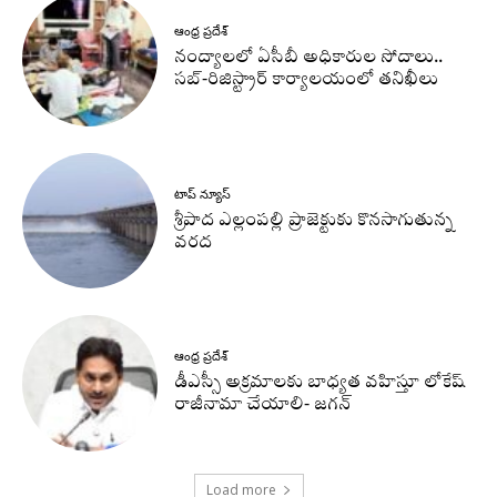
ఆంధ్ర ప్రదేశ్
నంద్యాలలో ఏసీబీ అధికారుల సోదాలు..
సబ్-రిజిస్ట్రార్ కార్యాలయంలో తనిఖీలు
టాప్ న్యూస్
శ్రీపాద ఎల్లంపల్లి ప్రాజెక్టుకు కొనసాగుతున్న
వరద
ఆంధ్ర ప్రదేశ్
డీఎస్సీ అక్రమాలకు బాధ్యత వహిస్తూ లోకేష్‌
రాజీనామా చేయాలి- జగన్
Load more