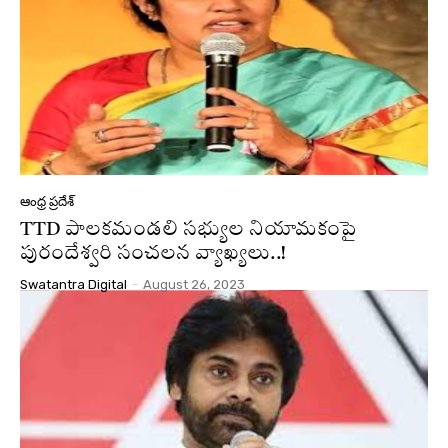
ఆంధ్ర ప్రదేశ్
TTD పాలకమండలి సభ్యుల నియామకంపై
పురందేశ్వరి సంచలన వ్యాఖ్యలు..!
Swatantra Digital
-
August 26, 2023