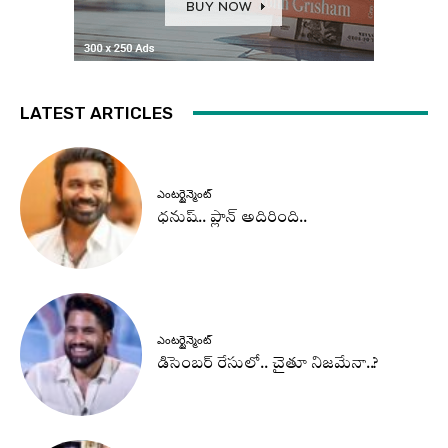
LATEST ARTICLES
ఎంటర్టైన్మెంట్
ధనుష్‌.. ప్లాన్ అదిరింది..
ఎంటర్టైన్మెంట్
డిసెంబర్ రేసులో.. చైతూ నిజమేనా..?