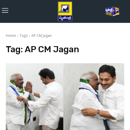
Home
Tags
AP CM Jagan
Tag:
AP CM Jagan