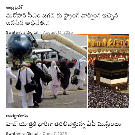
ఆంధ్ర ప్రదేశ్
మరోసారి సీఎం జగన్ కు స్ట్రాంగ్ వార్నింగ్ ఇచ్చిన
జనసేన అధినేత..!
Swatantra Digital
-
August 13, 2023
అంతర్జాతీయం
హజ్ యాత్రకి భారీగా తరలివెళ్తున్న ఏపీ ముస్లింలు
Swatantra Digital
-
June 7, 2023