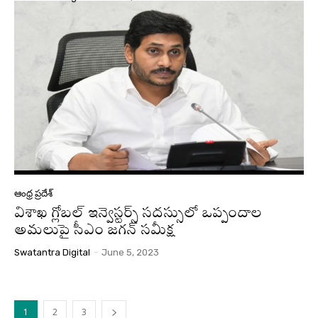
ఆంధ్ర ప్రదేశ్
విశాఖ గ్లోబల్‌ ఇన్వెస్టర్స్‌ సదస్సులో ఒప్పందాల
అమలుపై సీఎం జగన్ సమీక్ష
Swatantra Digital
-
June 5, 2023
1
2
3