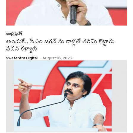
ఆంధ్ర ప్రదేశ్
అందుకే.. సీఎం జగన్ ను రాళ్లతో తరిమి కొట్టారు-
పవన్ కళ్యాణ్
Swatantra Digital
-
August 18, 2023