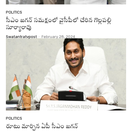
POLITICS
సీఎం జగన్ సమక్షంలో వైసీపీలో చేరిన గొల్లపల్లి
సూర్యారావు
Swatantratvpost
-
February 28, 2024
POLITICS
రూటు మార్చిన ఏపీ సీఎం జగన్