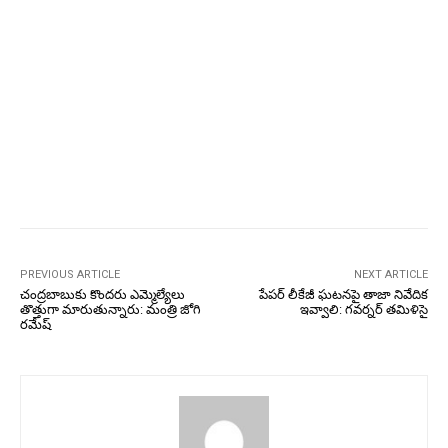
PREVIOUS ARTICLE
NEXT ARTICLE
చంద్రబాబుకు కొందరు ఎమ్మెల్యేలు
పేపర్‌ లీకేజీ ఘటనపై తాజా నివేదిక
తొత్తుగా మారుతున్నారు: మంత్రి జోగి
ఇవ్వాలి: గవర్నర్‌ తమిళిసై
రమేష్