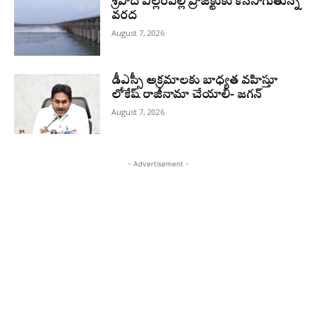
శ్రీపాద ఎల్లంపల్లి ప్రాజెక్టుకు కొనసాగుతున్న
వరద
August 7, 2026
డీఎస్సీ అక్రమాలకు బాధ్యత వహిస్తూ
లోకేష్‌ రాజీనామా చేయాలి- జగన్
August 7, 2026
- Advertisement -