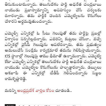
తీసుకుంటామన్నారు. తెలుగుదేశం పార్టీ అధినేత చంద్రబాబు
నాయుడు ప్రజాస్వామ్యాన్ని అపహస్యం చేసే చర్యలకు
దిగారన్నారు. తమ పార్టీకి చెందిన ఎమ్మెల్యేలను కొనుగోలు
చేశారని అర్థమవుతుందన్నారు.
ఎమ్మెల్సీ ఎన్నికల్లో ఓ సీటు గెలుపుతో తమ పార్టీపై ప్రజల్లో
విశ్వాసం సన్నగిల్లదన్నారు. ఎవరెన్ని కుట్రలు చేసినా.. వచ్చే
ఎన్నికల్లో వైసీపీ గెలుపును ఆపలేరన్నారు. తమ ప్రభుత్వం
అమలుచేసే సంక్షేమ కార్యక్రమాలే తమను గెలిపిస్తాయన్నారు.
175 స్థానాల్లో గెలుపుపై తాము ధీమాతో ఉన్నామన్నారు. ఎమ్మెల్యే
కోటా ఎమ్మెల్సీ ఎన్నికల్లో తెలుగుదేశం పార్టీ అధినేత చంద్రబాబు
నాయుడు ఎమ్మెల్యేల కొనుగోలుకు పాల్పడ్డారన్నారు. డబ్బులు
ఆశజూపి ఈ ఎన్నికల్లో టీడీపీ గెలిచిందన్నారు సజ్జల
రామకృష్ణారెడ్డి.
మరిన్ని
ఆంధ్రప్రదేశ్ వార్తల కోసం
చూడండి..