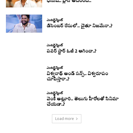
ధనుష్‌.. ప్లాన్ అదిరింది..
ఎంటర్టైన్మెంట్
డిసెంబర్ రేసులో.. చైతూ నిజమేనా..?
ఎంటర్టైన్మెంట్
పవర్ స్టార్ ఓజీ 2 ఆగిందా..?
ఎంటర్టైన్మెంట్
విశ్వనాథ్ అండ్ సన్స్.. విశ్వరూపం
చూపిస్తారా..?
ఎంటర్టైన్మెంట్
వెంకీ అట్లూరి.. తెలుగు హీరోలతో సినిమా
చేయడా..?
Load more