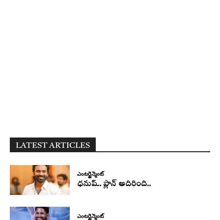
LATEST ARTICLES
ఎంటర్టైన్మెంట్
ధనుష్‌.. ప్లాన్ అదిరింది..
ఎంటర్టైన్మెంట్