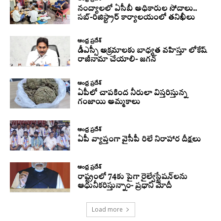
నంద్యాలలో ఏసీబీ అధికారుల సోదాలు..
సబ్-రిజిస్ట్రార్ కార్యాలయంలో తనిఖీలు
ఆంధ్ర ప్రదేశ్
డీఎస్సీ అక్రమాలకు బాధ్యత వహిస్తూ లోకేష్‌
రాజీనామా చేయాలి- జగన్
ఆంధ్ర ప్రదేశ్
ఏపీలో చాపకింద నీరులా విస్తరిస్తున్న
గంజాయి అమ్మకాలు
ఆంధ్ర ప్రదేశ్
ఏపీ వ్యాప్తంగా వైసీపీ రిలే నిరాహార దీక్షలు
ఆంధ్ర ప్రదేశ్
రాష్ట్రంలో 74కు పైగా రైల్వేస్టేషన్‌లను
ఆధునీకరిస్తున్నాం- ప్రధాని మోదీ
Load more