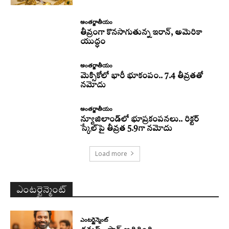
అంతర్జాతీయం
తీవ్రంగా కొనసాగుతున్న ఇరాన్‌, అమెరికా
యుద్ధం
అంతర్జాతీయం
మెక్సికోలో భారీ భూకంపం.. 7.4 తీవ్రతతో
నమోదు
అంతర్జాతీయం
న్యూజిలాండ్‌లో భూప్రకంపనలు.. రిక్టర్‌
స్కేల్‌పై తీవ్రత 5.9గా నమోదు
Load more
ఎంటర్టైన్మెంట్
ఎంటర్టైన్మెంట్