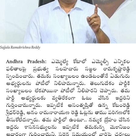
Sajjala Ramakrishna Reddy
Andhra Pradesh: ఎమ్మెల్యే కోటాలో ఎమ్మెల్సీ ఎన్నికల
ఫలితాలపై ప్రభుత్వ సలహదారు సజ్జల రామకృష్ణారెడ్డి
స్పందించారు. తమకు సంఖ్యాబలం ఉండటంతోనే ఏడుగురు
అభ్యర్థులను పోటీలో నిలిపామన్నారు. తెలుగుదేశం పార్టీకి
సంఖ్యాబలం లేకపోయినా పోటీలో నిలిపారని చెప్పారు. తమ
పార్టీ అభ్యర్థులకు వ్యతిరేకంగా ఓటు వేసిన ఇద్దరిని
గుర్తించామన్నారు. ఇప్పటికే అసంతృప్తితో ఉన్న కోటంరెడ్డి
శ్రీధర్‌రెడ్డి, ఆనం రామనారాయణ రెడ్డి ఓట్లను తాము పరిగణలోకి
తీసుకోలేదన్నారు. తమ పార్టీలో ఉంటూ.. నమ్మక ద్రోహం చేసిన
ఇద్దరు శాసనసభ్యులను ఇప్పటికే తమకున్న మెకానిజం
ఆధారంగా గుర్తించామని, సరైన సమయంలో వారిపై చర్యలు