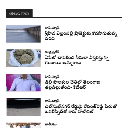
తెలంగాణ
టాప్ న్యూస్
శ్రీపాద ఎల్లంపల్లి ప్రాజెక్టుకు కొనసాగుతున్న
వరద
ఆంధ్ర ప్రదేశ్
ఏపీలో చాపకింద నీరులా విస్తరిస్తున్న
గంజాయి అమ్మకాలు
టాప్ న్యూస్
ఢిల్లీ పాలకుల చేతిలో తెలంగాణ
తల్లడిల్లుతోంది- కేటీఆర్
టాప్ న్యూస్
దిల్‌సుఖ్‌నగర్‌ రోడ్డుపై రేవంత్‌రెడ్డి పేరుతో
ఓవర్‌స్పీడ్‌తో కారు హల్‌చల్‌
జాతీయం