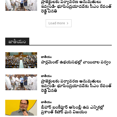
ప్రాజెక్టులకు పర్యావరణ అనుమతులు
ఇవ్వండి- భూపేంద్రయాదవ్‌కు సీఎం రేవంత్‌
రెడ్డి వినతి
Load more
జాతీయం
జాతీయం
పార్లమెంట్ ఉభయసభల్లో వాయిదాల పర్వం
జాతీయం
ప్రాజెక్టులకు పర్యావరణ అనుమతులు
ఇవ్వండి- భూపేంద్రయాదవ్‌కు సీఎం రేవంత్‌
రెడ్డి వినతి
జాతీయం
బీహార్ బంకీపూర్ అసెంబ్లీ ఉప ఎన్నికల్లో
ప్రశాంత్ కిషోర్ ఘన విజయం