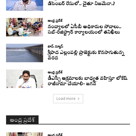
డిసెంబర్ రేసులో.. చైతూ నిజమేనా..?
ఆంధ్ర ప్రదేశ్
నంద్యాలలో ఏసీబీ అధికారుల సోదాలు..
సబ్-రిజిస్ట్రార్ కార్యాలయంలో తనిఖీలు
టాప్ న్యూస్
శ్రీపాద ఎల్లంపల్లి ప్రాజెక్టుకు కొనసాగుతున్న
వరద
ఆంధ్ర ప్రదేశ్
డీఎస్సీ అక్రమాలకు బాధ్యత వహిస్తూ లోకేష్‌
రాజీనామా చేయాలి- జగన్
Load more
ఆంధ్ర ప్రదేశ్
ఆంధ్ర ప్రదేశ్