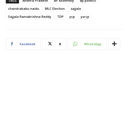
TAGS
Andhra Pradesh
AP Assembly
ap politics
chandrababu naidu
MLC Election
sajjala
Sajjala Ramakrishna Reddy
TDP
ycp
ysrcp
Facebook
X
WhatsApp