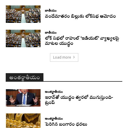
జాతీయం
వందేమాతరం బిల్లుకు లోక్‌సభ ఆమోదం
జాతీయం
లోక్ సభలో రాహుల్ ‘ఇడియట్’ వ్యాఖ్యలపై
మాటల యుద్ధం
Load more
అంతర్జాతీయం
అంతర్జాతీయం
ఇరాన్‌తో యుద్ధం త్వరలో ముగుస్తుంది-
ట్రంప్‌
అంతర్జాతీయం
పెరిగిన బంగారం ధరలు