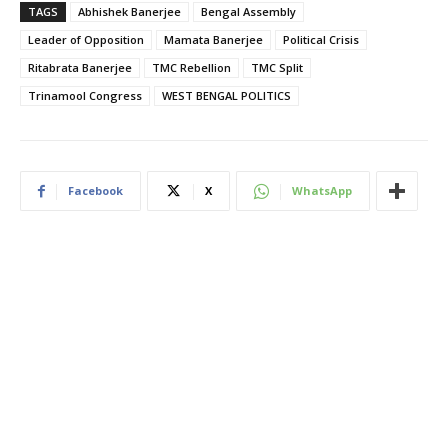
TAGS
Abhishek Banerjee
Bengal Assembly
Leader of Opposition
Mamata Banerjee
Political Crisis
Ritabrata Banerjee
TMC Rebellion
TMC Split
Trinamool Congress
WEST BENGAL POLITICS
Facebook
X
WhatsApp