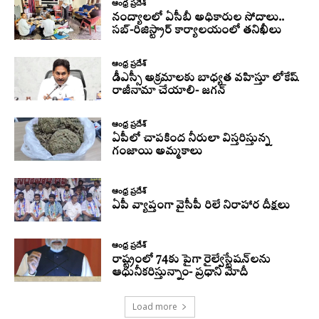
ఆంధ్ర ప్రదేశ్
నంద్యాలలో ఏసీబీ అధికారుల సోదాలు..
సబ్-రిజిస్ట్రార్ కార్యాలయంలో తనిఖీలు
ఆంధ్ర ప్రదేశ్
డీఎస్సీ అక్రమాలకు బాధ్యత వహిస్తూ లోకేష్‌
రాజీనామా చేయాలి- జగన్
ఆంధ్ర ప్రదేశ్
ఏపీలో చాపకింద నీరులా విస్తరిస్తున్న
గంజాయి అమ్మకాలు
ఆంధ్ర ప్రదేశ్
ఏపీ వ్యాప్తంగా వైసీపీ రిలే నిరాహార దీక్షలు
ఆంధ్ర ప్రదేశ్
రాష్ట్రంలో 74కు పైగా రైల్వేస్టేషన్‌లను
ఆధునీకరిస్తున్నాం- ప్రధాని మోదీ
Load more