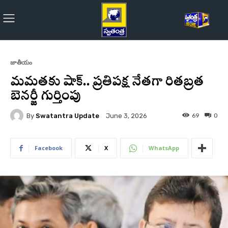
జాతీయం
మమతకు షాక్.. ప్రతిపక్ష నేతగా రితబ్రత
బెనర్జీ గుర్తింపు
By
Swatantra Update
69
0
June 3, 2026
Facebook
X
WhatsApp