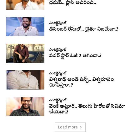
ధనుష్‌.. ప్లాన్ అదిరింది..
ఎంటర్టైన్మెంట్
డిసెంబర్ రేసులో.. చైతూ నిజమేనా..?
ఎంటర్టైన్మెంట్
పవర్ స్టార్ ఓజీ 2 ఆగిందా..?
ఎంటర్టైన్మెంట్
విశ్వనాథ్ అండ్ సన్స్.. విశ్వరూపం
చూపిస్తారా..?
ఎంటర్టైన్మెంట్
వెంకీ అట్లూరి.. తెలుగు హీరోలతో సినిమా
చేయడా..?
Load more