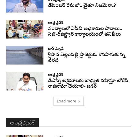
డిసెంబర్ రేసులో.. చైతూ నిజమేనా..?
ఆంధ్ర ప్రదేశ్
నంద్యాలలో ఏసీబీ అధికారుల సోదాలు..
సబ్-రిజిస్ట్రార్ కార్యాలయంలో తనిఖీలు
టాప్ న్యూస్
శ్రీపాద ఎల్లంపల్లి ప్రాజెక్టుకు కొనసాగుతున్న
వరద
ఆంధ్ర ప్రదేశ్
డీఎస్సీ అక్రమాలకు బాధ్యత వహిస్తూ లోకేష్‌
రాజీనామా చేయాలి- జగన్
Load more
ఆంధ్ర ప్రదేశ్