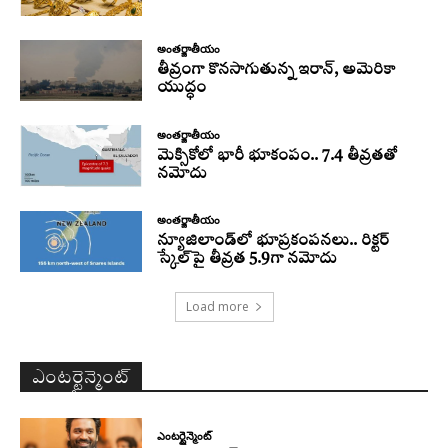
అంతర్జాతీయం
తీవ్రంగా కొనసాగుతున్న ఇరాన్‌, అమెరికా
యుద్ధం
అంతర్జాతీయం
మెక్సికోలో భారీ భూకంపం.. 7.4 తీవ్రతతో
నమోదు
అంతర్జాతీయం
న్యూజిలాండ్‌లో భూప్రకంపనలు.. రిక్టర్‌
స్కేల్‌పై తీవ్రత 5.9గా నమోదు
Load more
ఎంటర్టైన్మెంట్
ఎంటర్టైన్మెంట్