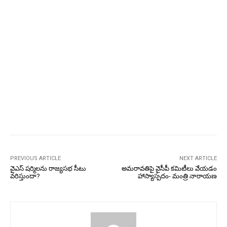
PREVIOUS ARTICLE
NEXT ARTICLE
వైఎస్ షర్మిలను రాజ్యసభ సీటు
అమరావతిపై వైసీపీ కమిటీలు వేయడం
వరిస్తుందా?
హాస్యాస్పదం- మంత్రి నారాయణ