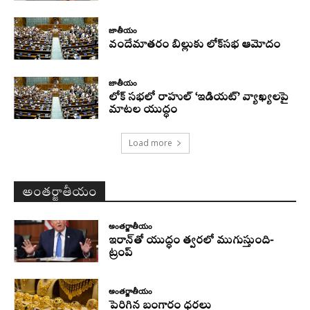
జాతీయం
వందేమాతరం బిల్లుకు లోక్‌సభ ఆమోదం
జాతీయం
లోక్ సభలో రాహుల్ ‘ఇడియట్’ వ్యాఖ్యలపై
మాటల యుద్ధం
Load more
అంతర్జాతీయం
అంతర్జాతీయం
ఇరాన్‌తో యుద్ధం త్వరలో ముగుస్తుంది-
ట్రంప్‌
అంతర్జాతీయం
పెరిగిన బంగారం ధరలు