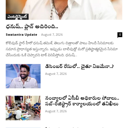
ఎంటర్టైన్మెంట్
ధనుష్‌.. ప్లాన్ అదిరింది..
Swatantra Update
-
August 7, 2026
0
కోలీవుడ్ స్టార్ హీరో ధనుష్ తమిళ్, తెలుగు చిత్రాలతో పాటు హిందీ సినిమాలకు
సమాన ప్రాధాన్యత ఇస్తున్నారు. ఇప్పుడు బాలీవుడ్లో మరో ప్రతిష్టాత్మకమైన సినిమా
చేసేందుకు ఓకే చెప్పారని టాక్ వినిపిస్తోంది. ధనుష్...
డిసెంబర్ రేసులో.. చైతూ నిజమేనా..?
August 7, 2026
నంద్యాలలో ఏసీబీ అధికారుల సోదాలు..
సబ్-రిజిస్ట్రార్ కార్యాలయంలో తనిఖీలు
August 7, 2026