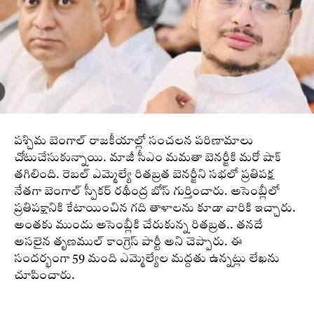
పశ్చిమ బెంగాల్‌ రాజకీయాల్లో సంచలన పరిణామాలు
చోటుచేసుకున్నాయి. మాజీ సీఎం మమతా బెనర్జీకి మరో షాక్‌
తగిలింది. రెబల్‌ ఎమ్మెల్యే రితబ్రత బెనర్జీని సభలో ప్రతిపక్ష
నేతగా బెంగాల్‌ స్పీకర్‌ రథీంద్ర బోస్ గుర్తించారు. అసెంబ్లీలో
ప్రతిపక్షానికి కేటాయించిన గది తాళాలను కూడా వారికి ఇచ్చారు.
అంతకు ముందు అసెంబ్లీకి చేరుకున్న రితబ్రత.. తనదే
అసలైన తృణముల్‌ కాంగ్రెస్ పార్టీ అని చెప్పారు. ఈ
సందర్భంగా 59 మంది ఎమ్మెల్యేల మద్దతు ఉన్నట్లు లేఖను
చూపించారు.