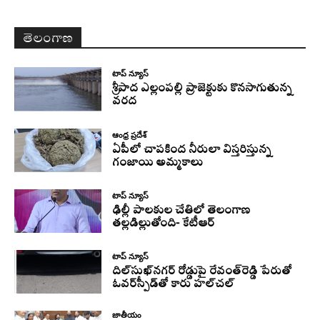
తెలంగాణ
టాప్ న్యూస్
శ్రీపాద ఎల్లంపల్లి ప్రాజెక్టుకు కొనసాగుతున్న
వరద
ఆంధ్ర ప్రదేశ్
ఏపీలో చాపకింద నీరులా విస్తరిస్తున్న
గంజాయి అమ్మకాలు
టాప్ న్యూస్
ఢిల్లీ పాలకుల చేతిలో తెలంగాణ
తల్లడిల్లుతోంది- కేటీఆర్
టాప్ న్యూస్
దిల్‌సుఖ్‌నగర్‌ రోడ్డుపై రేవంత్‌రెడ్డి పేరుతో
ఓవర్‌స్పీడ్‌తో కారు హల్‌చల్‌
జాతీయం