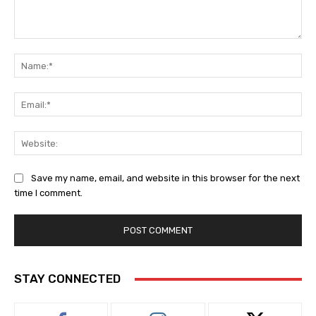
Comment:
Na
Ema
Web
Save my name, email, and website in this browser for the next
time I comment.
STAY CONNECTED