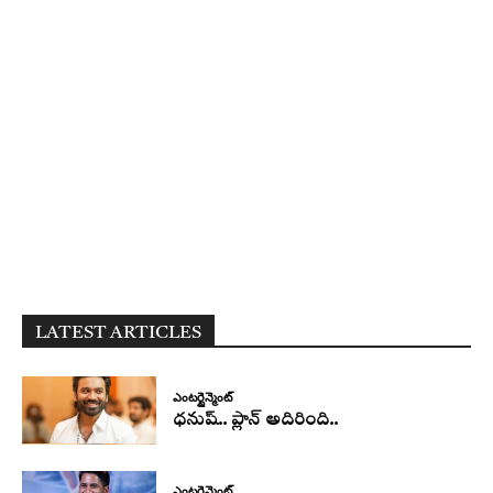
LATEST ARTICLES
ఎంటర్టైన్మెంట్
ధనుష్‌.. ప్లాన్ అదిరింది..
ఎంటర్టైన్మెంట్