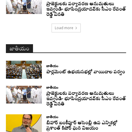
ప్రాజెక్టులకు పర్యావరణ అనుమతులు
ఇవ్వండి- భూపేంద్రయాదవ్‌కు సీఎం రేవంత్‌
రెడ్డి వినతి
Load more
జాతీయం
జాతీయం
పార్లమెంట్ ఉభయసభల్లో వాయిదాల పర్వం
జాతీయం
ప్రాజెక్టులకు పర్యావరణ అనుమతులు
ఇవ్వండి- భూపేంద్రయాదవ్‌కు సీఎం రేవంత్‌
రెడ్డి వినతి
జాతీయం
బీహార్ బంకీపూర్ అసెంబ్లీ ఉప ఎన్నికల్లో
ప్రశాంత్ కిషోర్ ఘన విజయం