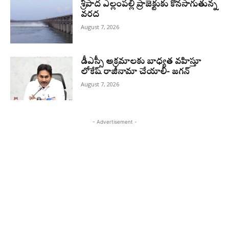
శ్రీపాద ఎల్లంపల్లి ప్రాజెక్టుకు కొనసాగుతున్న
వరద
August 7, 2026
డీఎస్సీ అక్రమాలకు బాధ్యత వహిస్తూ
లోకేష్‌ రాజీనామా చేయాలి- జగన్
August 7, 2026
- Advertisement -