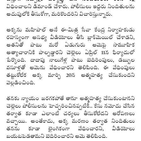
విధించాలని డిమాండ్ చేశారు. పోలీసులు ఇద్దరు నిందితులను
అదుపులోకి తీసుకోగా, మరికొందరిని విచారిస్తున్నారు.
అక్కను మహిపాల్‌ అనే ఈ-మిత్ర సేవా కేంద్ర నిర్వాహకుడు
రహస్యంగా అసభ్య వీడియోలు తీసి బ్లాక్‌మెయిల్‌ చేశాడని,
అతనితో పాటు మరో ఏడుగురు ఆమెపై సామూహిక
అత్యాచారానికి పాల్పడ్డారని చెల్లెలు ఏప్రిల్‌ 11న ఫిర్యాదులో
పేర్కొంది. దాదాపు నాలుగేళ్ల పాటు బెదిరింపులు, డబ్బుల
వసూళ్లతో ఆమెను వేధించారని తెలిపింది. ఈ వేధింపులు
తట్టుకోలేక అక్క మార్చి 20న ఆత్మహత్య చేసుకుందని
వెల్లడించింది.
తనకు న్యాయం జరగకపోతే తానూ ఆత్మహత్య చేసుకుంటానని
చెల్లెలు పోలీసులను హెచ్చరించినప్పటికీ.. కేసు నమోదు చేసిన
తర్వాత కూడా ఎలాంటి చర్యలు తీసుకోలేదని ఆరోపణలు
వచ్చాయి. అంతేకాదు, అక్క మరణం తర్వాత నిందితులు
తనను కూడా లైంగికంగా వేధించారని, వీడియోలు
బయటపెడతామని బెదిరించారని ఆమె తెలిపింది.