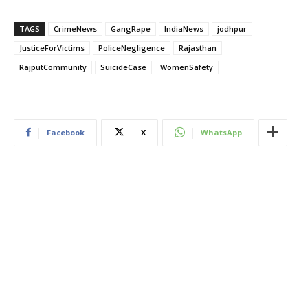
TAGS
CrimeNews
GangRape
IndiaNews
jodhpur
JusticeForVictims
PoliceNegligence
Rajasthan
RajputCommunity
SuicideCase
WomenSafety
Facebook
X
WhatsApp