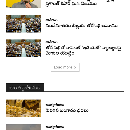
ప్రశాంత్ కిషోర్ ఘన విజయం
జాతీయం
వందేమాతరం బిల్లుకు లోక్‌సభ ఆమోదం
జాతీయం
లోక్ సభలో రాహుల్ ‘ఇడియట్’ వ్యాఖ్యలపై
మాటల యుద్ధం
Load more
అంతర్జాతీయం
అంతర్జాతీయం
పెరిగిన బంగారం ధరలు
అంతర్జాతీయం