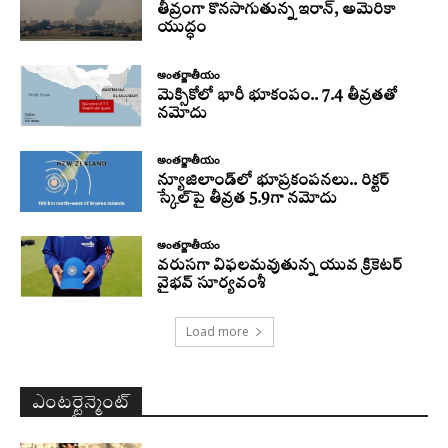
తీవ్రంగా కొనసాగుతున్న ఇరాన్‌, అమెరికా
యుద్ధం
అంతర్జాతీయం
మెక్సికోలో భారీ భూకంపం.. 7.4 తీవ్రతతో
నమోదు
అంతర్జాతీయం
న్యూజిలాండ్‌లో భూప్రకంపనలు.. రిక్టర్‌
స్కేల్‌పై తీవ్రత 5.9గా నమోదు
అంతర్జాతీయం
వరుసగా విఫలమవుతున్న యువ క్రికెటర్
వైభవ్ సూర్యవంశీ
Load more
ఎంటర్టైన్మెంట్