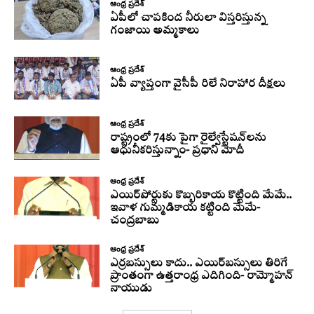
ఆంధ్ర ప్రదేశ్
ఏపీలో చాపకింద నీరులా విస్తరిస్తున్న
గంజాయి అమ్మకాలు
ఆంధ్ర ప్రదేశ్
ఏపీ వ్యాప్తంగా వైసీపీ రిలే నిరాహార దీక్షలు
ఆంధ్ర ప్రదేశ్
రాష్ట్రంలో 74కు పైగా రైల్వేస్టేషన్‌లను
ఆధునీకరిస్తున్నాం- ప్రధాని మోదీ
ఆంధ్ర ప్రదేశ్
ఎయిర్‌పోర్టుకు కొబ్బరికాయ కొట్టింది మేమే..
ఇవాళ గుమ్మడికాయ కట్టింది మేమే-
చంద్రబాబు
ఆంధ్ర ప్రదేశ్
ఎర్రబస్సులు కాదు.. ఎయిర్‌బస్సులు తిరిగే
ప్రాంతంగా ఉత్తరాంధ్ర ఎదిగింది- రామ్మోహన్
నాయుడు