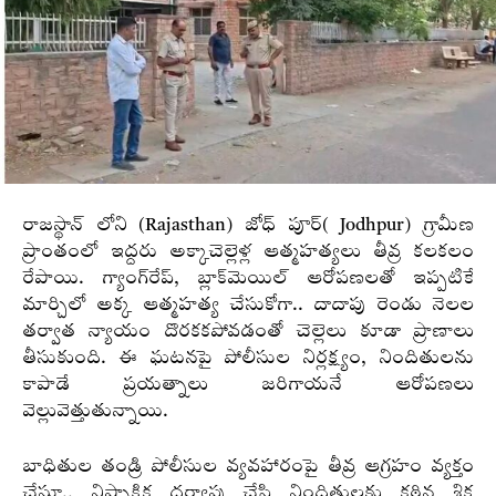
రాజస్థాన్ లోని (Rajasthan) జోధ్ పూర్( Jodhpur) గ్రామీణ
ప్రాంతంలో ఇద్దరు అక్కాచెల్లెళ్ల ఆత్మహత్యలు తీవ్ర కలకలం
రేపాయి. గ్యాంగ్‌రేప్‌, బ్లాక్‌మెయిల్‌ ఆరోపణలతో ఇప్పటికే
మార్చిలో అక్క ఆత్మహత్య చేసుకోగా.. దాదాపు రెండు నెలల
తర్వాత న్యాయం దొరకకపోవడంతో చెల్లెలు కూడా ప్రాణాలు
తీసుకుంది. ఈ ఘటనపై పోలీసుల నిర్లక్ష్యం, నిందితులను
కాపాడే ప్రయత్నాలు జరిగాయనే ఆరోపణలు
వెల్లువెత్తుతున్నాయి.
బాధితుల తండ్రి పోలీసుల వ్యవహారంపై తీవ్ర ఆగ్రహం వ్యక్తం
చేస్తూ.. నిష్పాక్షిక దర్యాప్తు చేసి నిందితులకు కఠిన శిక్ష