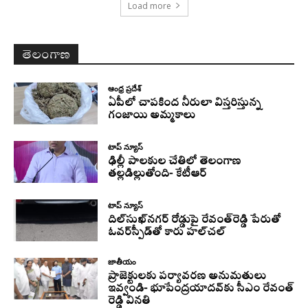
Load more
తెలంగాణ
ఆంధ్ర ప్రదేశ్
ఏపీలో చాపకింద నీరులా విస్తరిస్తున్న
గంజాయి అమ్మకాలు
టాప్ న్యూస్
ఢిల్లీ పాలకుల చేతిలో తెలంగాణ
తల్లడిల్లుతోంది- కేటీఆర్
టాప్ న్యూస్
దిల్‌సుఖ్‌నగర్‌ రోడ్డుపై రేవంత్‌రెడ్డి పేరుతో
ఓవర్‌స్పీడ్‌తో కారు హల్‌చల్‌
జాతీయం
ప్రాజెక్టులకు పర్యావరణ అనుమతులు
ఇవ్వండి- భూపేంద్రయాదవ్‌కు సీఎం రేవంత్‌
రెడ్డి వినతి