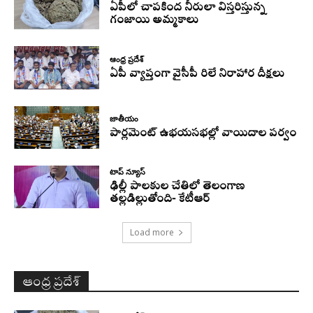
ఏపీలో చాపకింద నీరులా విస్తరిస్తున్న
గంజాయి అమ్మకాలు
ఆంధ్ర ప్రదేశ్
ఏపీ వ్యాప్తంగా వైసీపీ రిలే నిరాహార దీక్షలు
జాతీయం
పార్లమెంట్ ఉభయసభల్లో వాయిదాల పర్వం
టాప్ న్యూస్
ఢిల్లీ పాలకుల చేతిలో తెలంగాణ
తల్లడిల్లుతోంది- కేటీఆర్
Load more
ఆంధ్ర ప్రదేశ్