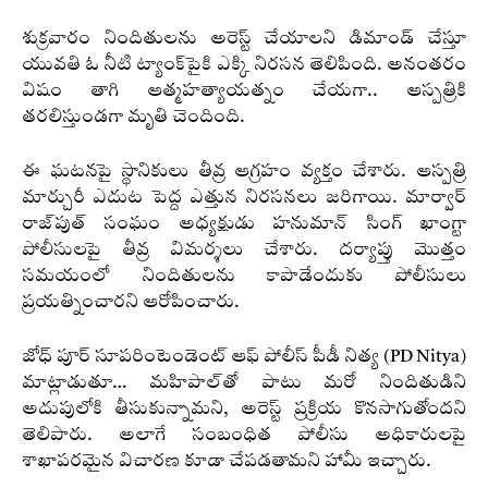
శుక్రవారం నిందితులను అరెస్ట్‌ చేయాలని డిమాండ్ చేస్తూ
యువతి ఓ నీటి ట్యాంక్‌పైకి ఎక్కి నిరసన తెలిపింది. అనంతరం
విషం తాగి ఆత్మహత్యాయత్నం చేయగా.. ఆస్పత్రికి
తరలిస్తుండగా మృతి చెందింది.
ఈ ఘటనపై స్థానికులు తీవ్ర ఆగ్రహం వ్యక్తం చేశారు. ఆస్పత్రి
మార్చురీ ఎదుట పెద్ద ఎత్తున నిరసనలు జరిగాయి. మార్వార్‌
రాజ్‌పుత్‌ సంఘం అధ్యక్షుడు హనుమాన్‌ సింగ్‌ ఖాంగ్టా
పోలీసులపై తీవ్ర విమర్శలు చేశారు. దర్యాప్తు మొత్తం
సమయంలో నిందితులను కాపాడేందుకు పోలీసులు
ప్రయత్నించారని ఆరోపించారు.
జోధ్ పూర్ సూపరింటెండెంట్ ఆఫ్ పోలీస్ పీడీ నిత్య (PD Nitya)
మాట్లాడుతూ… మహిపాల్‌తో పాటు మరో నిందితుడిని
అదుపులోకి తీసుకున్నామని, అరెస్ట్‌ ప్రక్రియ కొనసాగుతోందని
తెలిపారు. అలాగే సంబంధిత పోలీసు అధికారులపై
శాఖాపరమైన విచారణ కూడా చేపడతామని హామీ ఇచ్చారు.