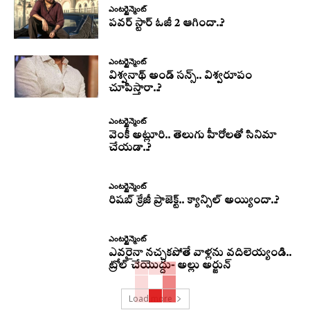
ఎంటర్టైన్మెంట్
పవర్ స్టార్ ఓజీ 2 ఆగిందా..?
ఎంటర్టైన్మెంట్
విశ్వనాథ్ అండ్ సన్స్.. విశ్వరూపం
చూపిస్తారా..?
ఎంటర్టైన్మెంట్
వెంకీ అట్లూరి.. తెలుగు హీరోలతో సినిమా
చేయడా..?
ఎంటర్టైన్మెంట్
రిషబ్ క్రేజీ ప్రాజెక్ట్.. క్యాన్సిల్ అయ్యిందా..?
ఎంటర్టైన్మెంట్
ఎవరైనా నచ్చకపోతే వాళ్లను వదిలెయ్యండి..
ట్రోల్ చేయొద్దు- అల్లు అర్జున్
Load more