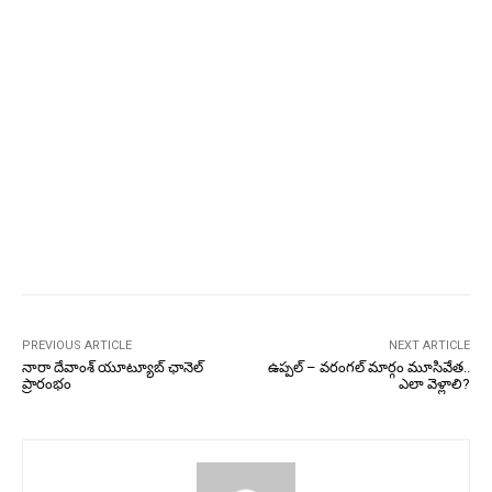
PREVIOUS ARTICLE
NEXT ARTICLE
నారా దేవాంశ్ యూట్యూబ్ ఛానెల్
ఉప్పల్ – వరంగల్ మార్గం మూసివేత..
ప్రారంభం
ఎలా వెళ్లాలి?