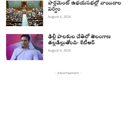
పార్లమెంట్ ఉభయసభల్లో వాయిదాల
పర్వం
August 6, 2026
ఢిల్లీ పాలకుల చేతిలో తెలంగాణ
తల్లడిల్లుతోంది- కేటీఆర్
August 6, 2026
- Advertisement -