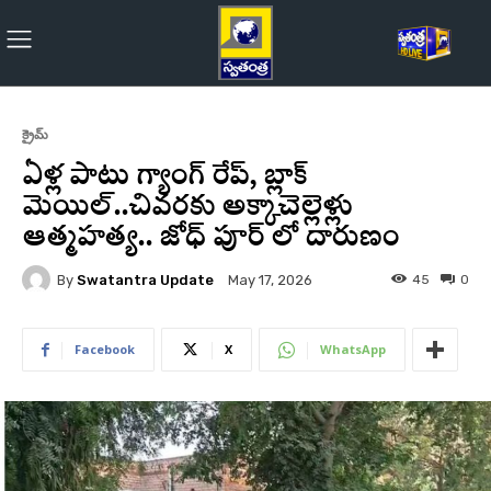
క్రైమ్
ఏళ్ల పాటు గ్యాంగ్ రేప్, బ్లాక్
మెయిల్..చివరకు అక్కాచెల్లెళ్లు
ఆత్మహత్య.. జోధ్ పూర్ లో దారుణం
By
Swatantra Update
45
0
May 17, 2026
Facebook
X
WhatsApp