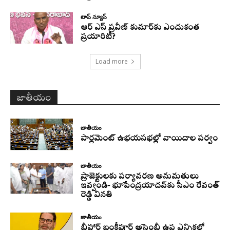
టాప్ న్యూస్
ఆర్ ఎస్ ప్రవీణ్ కుమార్‌కు ఎందుకంత
ప్రయారిటీ?
Load more
జాతీయం
జాతీయం
పార్లమెంట్ ఉభయసభల్లో వాయిదాల పర్వం
జాతీయం
ప్రాజెక్టులకు పర్యావరణ అనుమతులు
ఇవ్వండి- భూపేంద్రయాదవ్‌కు సీఎం రేవంత్‌
రెడ్డి వినతి
జాతీయం
బీహార్ బంకీపూర్ అసెంబ్లీ ఉప ఎన్నికల్లో