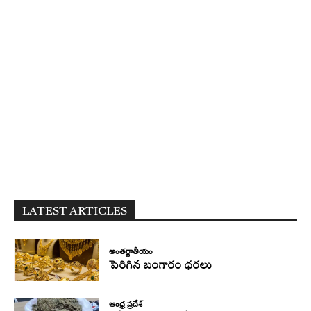
LATEST ARTICLES
అంతర్జాతీయం
పెరిగిన బంగారం ధరలు
ఆంధ్ర ప్రదేశ్