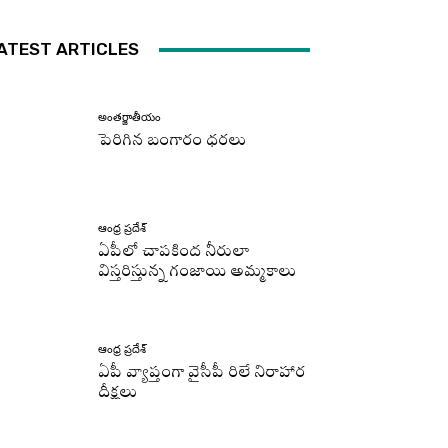
ATEST ARTICLES
అంతర్జాతీయం
పెరిగిన బంగారం ధరలు
ఆంధ్ర ప్రదేశ్
ఏపీలో చాపకింద నీరులా
విస్తరిస్తున్న గంజాయి అమ్మకాలు
ఆంధ్ర ప్రదేశ్
ఏపీ వ్యాప్తంగా వైసీపీ రిలే నిరాహార
దీక్షలు