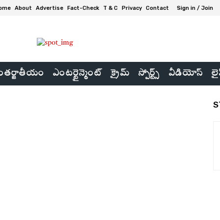
ome
About
Advertise
Fact-Check
T & C
Privacy
Contact
Sign in / Join
తర్జాతీయం
ఎంటర్టైన్మెంట్
క్రైమ్
స్పోర్ట్స్
వీడియోస్
లై
S