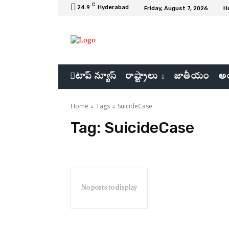
C
24.9
Hyderabad
Friday, August 7, 2026
H
టాప్ న్యూస్
రాష్ట్రాలు
జాతీయం
అం
Home
Tags
SuicideCase
Tag:
SuicideCase
No posts to display