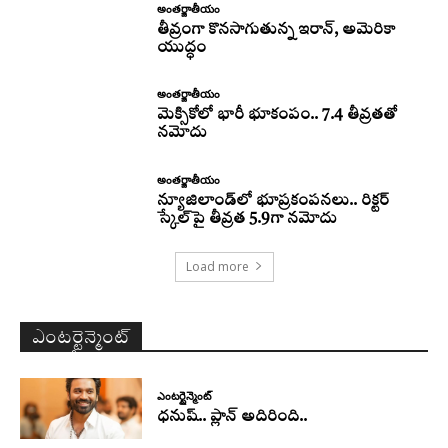
అంతర్జాతీయం
తీవ్రంగా కొనసాగుతున్న ఇరాన్‌, అమెరికా
యుద్ధం
అంతర్జాతీయం
మెక్సికోలో భారీ భూకంపం.. 7.4 తీవ్రతతో
నమోదు
అంతర్జాతీయం
న్యూజిలాండ్‌లో భూప్రకంపనలు.. రిక్టర్‌
స్కేల్‌పై తీవ్రత 5.9గా నమోదు
Load more
ఎంటర్టైన్మెంట్
ఎంటర్టైన్మెంట్
ధనుష్‌.. ప్లాన్ అదిరింది..