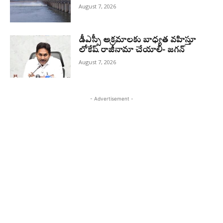
August 7, 2026
డీఎస్సీ అక్రమాలకు బాధ్యత వహిస్తూ
లోకేష్‌ రాజీనామా చేయాలి- జగన్
August 7, 2026
- Advertisement -