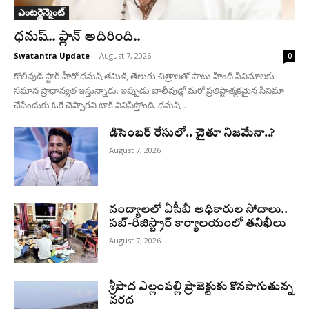
ఎంటర్టైన్మెంట్
ధనుష్‌.. ప్లాన్ అదిరింది..
Swatantra Update
-
August 7, 2026
0
కోలీవుడ్ స్టార్ హీరో ధనుష్ తమిళ్, తెలుగు చిత్రాలతో పాటు హిందీ సినిమాలకు
సమాన ప్రాధాన్యత ఇస్తున్నారు. ఇప్పుడు బాలీవుడ్లో మరో ప్రతిష్టాత్మకమైన సినిమా
చేసేందుకు ఓకే చెప్పారని టాక్ వినిపిస్తోంది. ధనుష్...
డిసెంబర్ రేసులో.. చైతూ నిజమేనా..?
August 7, 2026
నంద్యాలలో ఏసీబీ అధికారుల సోదాలు..
సబ్-రిజిస్ట్రార్ కార్యాలయంలో తనిఖీలు
August 7, 2026
శ్రీపాద ఎల్లంపల్లి ప్రాజెక్టుకు కొనసాగుతున్న
వరద