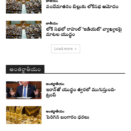
జాతీయం
వందేమాతరం బిల్లుకు లోక్‌సభ ఆమోదం
జాతీయం
లోక్ సభలో రాహుల్ ‘ఇడియట్’ వ్యాఖ్యలపై
మాటల యుద్ధం
Load more
అంతర్జాతీయం
అంతర్జాతీయం
ఇరాన్‌తో యుద్ధం త్వరలో ముగుస్తుంది-
ట్రంప్‌
అంతర్జాతీయం
పెరిగిన బంగారం ధరలు