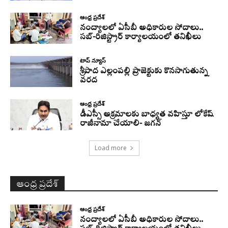
ఆంధ్ర ప్రదేశ్
నంద్యాలలో ఏసీబీ అధికారుల సోదాలు..
సబ్-రిజిస్ట్రార్ కార్యాలయంలో తనిఖీలు
టాప్ న్యూస్
శ్రీపాద ఎల్లంపల్లి ప్రాజెక్టుకు కొనసాగుతున్న
వరద
ఆంధ్ర ప్రదేశ్
డీఎస్సీ అక్రమాలకు బాధ్యత వహిస్తూ లోకేష్‌
రాజీనామా చేయాలి- జగన్
Load more
ఆంధ్ర ప్రదేశ్
ఆంధ్ర ప్రదేశ్
నంద్యాలలో ఏసీబీ అధికారుల సోదాలు..