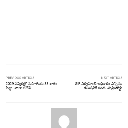
PREVIOUS ARTICLE
NEXT ARTICLE
2029 ఎన్నికల్లో మహిళలకు 33 శాతం
SIR నిర్వహించే అధికారం ఎన్నికల
సీట్లు- నారా లోకేశ్‌
కమిషన్‌కి ఉంది- సుప్రీంకోర్టు