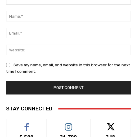
Comment:
Na
Ema
Web
Save my name, email, and website in this browser for the next
time I comment.
STAY CONNECTED