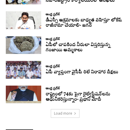
సబ్-రిజిస్ట్రార్ కార్యాలయంలో తనిఖీలు
ఆంధ్ర ప్రదేశ్
డీఎస్సీ అక్రమాలకు బాధ్యత వహిస్తూ లోకేష్‌
రాజీనామా చేయాలి- జగన్
ఆంధ్ర ప్రదేశ్
ఏపీలో చాపకింద నీరులా విస్తరిస్తున్న
గంజాయి అమ్మకాలు
ఆంధ్ర ప్రదేశ్
ఏపీ వ్యాప్తంగా వైసీపీ రిలే నిరాహార దీక్షలు
ఆంధ్ర ప్రదేశ్
రాష్ట్రంలో 74కు పైగా రైల్వేస్టేషన్‌లను
ఆధునీకరిస్తున్నాం- ప్రధాని మోదీ
Load more