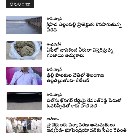
తెలంగాణ
టాప్ న్యూస్
శ్రీపాద ఎల్లంపల్లి ప్రాజెక్టుకు కొనసాగుతున్న
వరద
ఆంధ్ర ప్రదేశ్
ఏపీలో చాపకింద నీరులా విస్తరిస్తున్న
గంజాయి అమ్మకాలు
టాప్ న్యూస్
ఢిల్లీ పాలకుల చేతిలో తెలంగాణ
తల్లడిల్లుతోంది- కేటీఆర్
టాప్ న్యూస్
దిల్‌సుఖ్‌నగర్‌ రోడ్డుపై రేవంత్‌రెడ్డి పేరుతో
ఓవర్‌స్పీడ్‌తో కారు హల్‌చల్‌
జాతీయం
ప్రాజెక్టులకు పర్యావరణ అనుమతులు
ఇవ్వండి- భూపేంద్రయాదవ్‌కు సీఎం రేవంత్‌