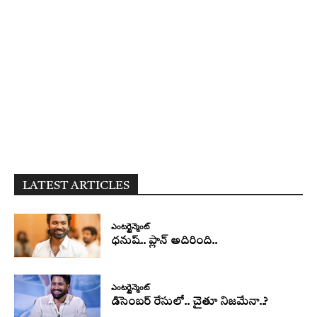
LATEST ARTICLES
ఎంటర్టైన్మెంట్
ధనుష్‌.. ప్లాన్ అదిరింది..
ఎంటర్టైన్మెంట్
డిసెంబర్ రేసులో.. చైతూ నిజమేనా..?