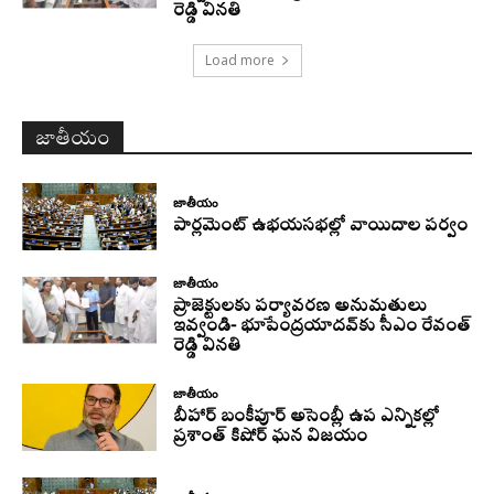
రెడ్డి వినతి
Load more
జాతీయం
జాతీయం
పార్లమెంట్ ఉభయసభల్లో వాయిదాల పర్వం
జాతీయం
ప్రాజెక్టులకు పర్యావరణ అనుమతులు
ఇవ్వండి- భూపేంద్రయాదవ్‌కు సీఎం రేవంత్‌
రెడ్డి వినతి
జాతీయం
బీహార్ బంకీపూర్ అసెంబ్లీ ఉప ఎన్నికల్లో
ప్రశాంత్ కిషోర్ ఘన విజయం