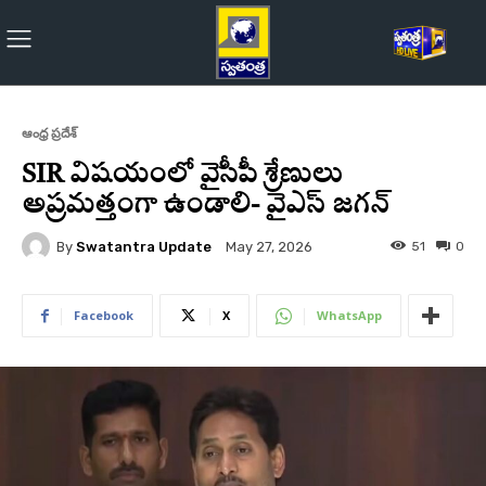
ఆంధ్ర ప్రదేశ్
SIR విషయంలో వైసీపీ శ్రేణులు
అప్రమత్తంగా ఉండాలి- వైఎస్ జగన్
By
Swatantra Update
51
0
May 27, 2026
Facebook
X
WhatsApp