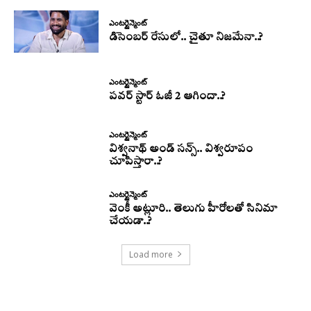
ఎంటర్టైన్మెంట్
డిసెంబర్ రేసులో.. చైతూ నిజమేనా..?
ఎంటర్టైన్మెంట్
పవర్ స్టార్ ఓజీ 2 ఆగిందా..?
ఎంటర్టైన్మెంట్
విశ్వనాథ్ అండ్ సన్స్.. విశ్వరూపం
చూపిస్తారా..?
ఎంటర్టైన్మెంట్
వెంకీ అట్లూరి.. తెలుగు హీరోలతో సినిమా
చేయడా..?
Load more