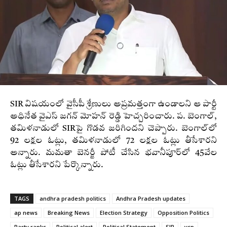
SIR విషయంలో వైసీపీ శ్రేణులు అప్రమత్తంగా ఉండాలని ఆ పార్టీ
అధినేత వైఎస్ జగన్‌ మోహన్‌ రెడ్డి హెచ్చరించారు. ప. బెంగాల్‌,
తమిళనాడులో SIRపై గొడవ జరిగిందని చెప్పారు. బెంగాల్‌లో
92 లక్షల ఓట్లు, తమిళనాడులో 72 లక్షల ఓట్లు తీసేశారని
అన్నారు. మమతా బెనర్జీ పోటీ చేసిన భవానీపూర్‌లో 45వేల
ఓట్లు తీసేశారని పేర్కొన్నారు.
TAGS
andhra pradesh politics
Andhra Pradesh updates
ap news
Breaking News
Election Strategy
Opposition Politics
Party ranks
Political alert
Political Statement
SIR
ycp