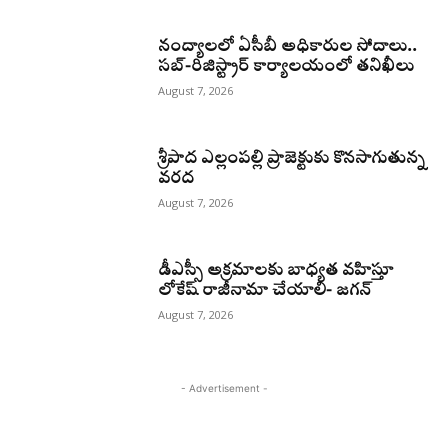
నంద్యాలలో ఏసీబీ అధికారుల సోదాలు..
సబ్-రిజిస్ట్రార్ కార్యాలయంలో తనిఖీలు
August 7, 2026
శ్రీపాద ఎల్లంపల్లి ప్రాజెక్టుకు కొనసాగుతున్న
వరద
August 7, 2026
డీఎస్సీ అక్రమాలకు బాధ్యత వహిస్తూ
లోకేష్‌ రాజీనామా చేయాలి- జగన్
August 7, 2026
- Advertisement -