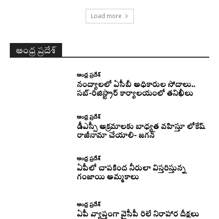
Load more
ఆంధ్ర ప్రదేశ్
ఆంధ్ర ప్రదేశ్
నంద్యాలలో ఏసీబీ అధికారుల సోదాలు..
సబ్-రిజిస్ట్రార్ కార్యాలయంలో తనిఖీలు
ఆంధ్ర ప్రదేశ్
డీఎస్సీ అక్రమాలకు బాధ్యత వహిస్తూ లోకేష్‌
రాజీనామా చేయాలి- జగన్
ఆంధ్ర ప్రదేశ్
ఏపీలో చాపకింద నీరులా విస్తరిస్తున్న
గంజాయి అమ్మకాలు
ఆంధ్ర ప్రదేశ్
ఏపీ వ్యాప్తంగా వైసీపీ రిలే నిరాహార దీక్షలు