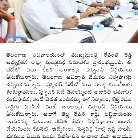
తెలంగాణ సచివాలయంలో ముఖ్యమంత్రి రేవంత్ రెడ్డి
అధ్యక్షతన రాష్ట్ర మంత్రివర్గ సమావేశం ప్రారంభమైంది. ఈ
భేటీలో పలు కీలక అంశాలపై చర్చించి నిర్ణయాలు
తీసుకోనున్నారు. తెలంగాణ ఆవిర్భావ వేడుకల నిర్వహణపై
చర్చించనున్నారు. ఫ్యూచర్ సిటీలో పలు ఫార్మా కంపెనీలకు
శంకుస్థాపనలు, ఫ్యూచర్ సిటీ డెవలప్మెంట్ అధారిటీ భవనానికి
శంకుస్థాపన, రెండో విడత ఇందిరమ్మ ఇళ్ల నిర్మాణం, కొత్త రేషన్
కార్డుల పంపిణీ వంటి అంశాలపై చర్చించి నిర్ణయాలు
తీసుకోనున్నారు. అలాగే తెల్ల రేషన్ కార్డు లబ్ధిదారులకు
ఇందిరమ్మ కుటుంబ జీవిత బీమా విధివిధానాల ఖరారు
చేయనుంది కేబినెట్‌. ఉద్యోగులు, పెన్షనర్ల హెల్త్ ట్రస్ట్ పాలసీ,
భూముల విలువ పెంపు, రిజిస్ట్రేషన్ ల ద్వారా వచ్చే ఆదాయం