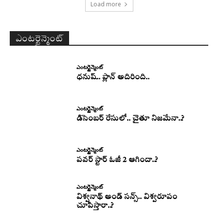
Load more
ఎంటర్టైన్మెంట్
ఎంటర్టైన్మెంట్
ధనుష్‌.. ప్లాన్ అదిరింది..
ఎంటర్టైన్మెంట్
డిసెంబర్ రేసులో.. చైతూ నిజమేనా..?
ఎంటర్టైన్మెంట్
పవర్ స్టార్ ఓజీ 2 ఆగిందా..?
ఎంటర్టైన్మెంట్
విశ్వనాథ్ అండ్ సన్స్.. విశ్వరూపం
చూపిస్తారా..?