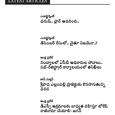
LATEST ARTICLES
ఎంటర్టైన్మెంట్
ధనుష్‌.. ప్లాన్ అదిరింది..
ఎంటర్టైన్మెంట్
డిసెంబర్ రేసులో.. చైతూ నిజమేనా..?
ఆంధ్ర ప్రదేశ్
నంద్యాలలో ఏసీబీ అధికారుల సోదాలు..
సబ్-రిజిస్ట్రార్ కార్యాలయంలో తనిఖీలు
టాప్ న్యూస్
శ్రీపాద ఎల్లంపల్లి ప్రాజెక్టుకు కొనసాగుతున్న
వరద
ఆంధ్ర ప్రదేశ్
డీఎస్సీ అక్రమాలకు బాధ్యత వహిస్తూ లోకేష్‌
రాజీనామా చేయాలి- జగన్