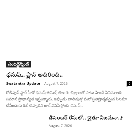
ఎంటర్టైన్మెంట్
ధనుష్‌.. ప్లాన్ అదిరింది..
Swatantra Update
-
August 7, 2026
0
కోలీవుడ్ స్టార్ హీరో ధనుష్ తమిళ్, తెలుగు చిత్రాలతో పాటు హిందీ సినిమాలకు
సమాన ప్రాధాన్యత ఇస్తున్నారు. ఇప్పుడు బాలీవుడ్లో మరో ప్రతిష్టాత్మకమైన సినిమా
చేసేందుకు ఓకే చెప్పారని టాక్ వినిపిస్తోంది. ధనుష్...
డిసెంబర్ రేసులో.. చైతూ నిజమేనా..?
August 7, 2026