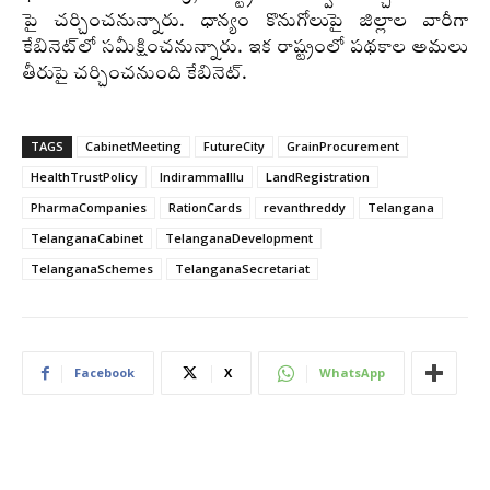
పై చర్చించనున్నారు. ధాన్యం కొనుగోలుపై జిల్లాల వారీగా
కేబినెట్‌లో సమీక్షించనున్నారు. ఇక రాష్ట్రంలో పథకాల అమలు
తీరుపై చర్చించనుంది కేబినెట్‌.
TAGS
CabinetMeeting
FutureCity
GrainProcurement
HealthTrustPolicy
IndirammaIllu
LandRegistration
PharmaCompanies
RationCards
revanthreddy
Telangana
TelanganaCabinet
TelanganaDevelopment
TelanganaSchemes
TelanganaSecretariat
Facebook
X
WhatsApp