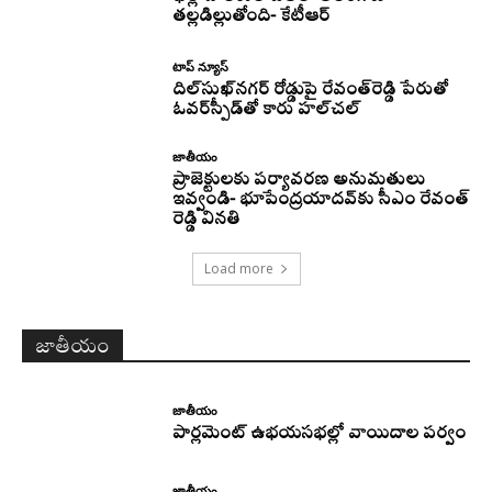
తల్లడిల్లుతోంది- కేటీఆర్
టాప్ న్యూస్
దిల్‌సుఖ్‌నగర్‌ రోడ్డుపై రేవంత్‌రెడ్డి పేరుతో
ఓవర్‌స్పీడ్‌తో కారు హల్‌చల్‌
జాతీయం
ప్రాజెక్టులకు పర్యావరణ అనుమతులు
ఇవ్వండి- భూపేంద్రయాదవ్‌కు సీఎం రేవంత్‌
రెడ్డి వినతి
Load more
జాతీయం
జాతీయం
పార్లమెంట్ ఉభయసభల్లో వాయిదాల పర్వం
జాతీయం