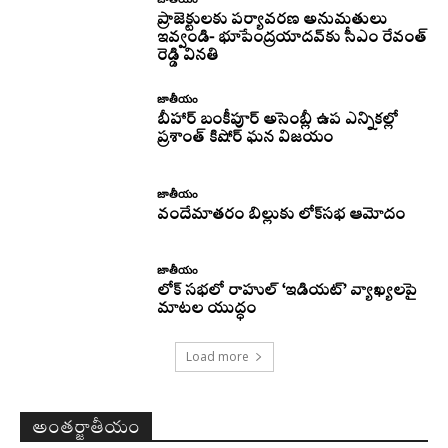
ప్రాజెక్టులకు పర్యావరణ అనుమతులు
ఇవ్వండి- భూపేంద్రయాదవ్‌కు సీఎం రేవంత్‌
రెడ్డి వినతి
జాతీయం
బీహార్ బంకీపూర్ అసెంబ్లీ ఉప ఎన్నికల్లో
ప్రశాంత్ కిషోర్ ఘన విజయం
జాతీయం
వందేమాతరం బిల్లుకు లోక్‌సభ ఆమోదం
జాతీయం
లోక్ సభలో రాహుల్ ‘ఇడియట్’ వ్యాఖ్యలపై
మాటల యుద్ధం
Load more
అంతర్జాతీయం