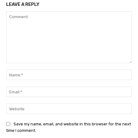
LEAVE A REPLY
Comment:
Na
Ema
Web
Save my name, email, and website in this browser for the next
time I comment.