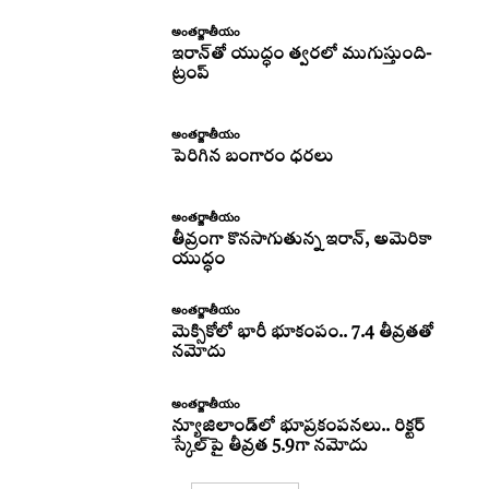
అంతర్జాతీయం
ఇరాన్‌తో యుద్ధం త్వరలో ముగుస్తుంది-
ట్రంప్‌
అంతర్జాతీయం
పెరిగిన బంగారం ధరలు
అంతర్జాతీయం
తీవ్రంగా కొనసాగుతున్న ఇరాన్‌, అమెరికా
యుద్ధం
అంతర్జాతీయం
మెక్సికోలో భారీ భూకంపం.. 7.4 తీవ్రతతో
నమోదు
అంతర్జాతీయం
న్యూజిలాండ్‌లో భూప్రకంపనలు.. రిక్టర్‌
స్కేల్‌పై తీవ్రత 5.9గా నమోదు