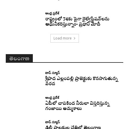
ఆంధ్ర ప్రదేశ్
రాష్ట్రంలో 74కు పైగా రైల్వేస్టేషన్‌లను
ఆధునీకరిస్తున్నాం- ప్రధాని మోదీ
Load more
తెలంగాణ
టాప్ న్యూస్
శ్రీపాద ఎల్లంపల్లి ప్రాజెక్టుకు కొనసాగుతున్న
వరద
ఆంధ్ర ప్రదేశ్
ఏపీలో చాపకింద నీరులా విస్తరిస్తున్న
గంజాయి అమ్మకాలు
టాప్ న్యూస్
ఢిల్లీ పాలకుల చేతిలో తెలంగాణ