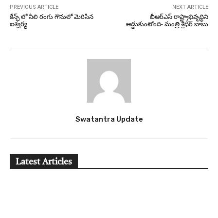
PREVIOUS ARTICLE
NEXT ARTICLE
కేన్స్ లో నీలి రంగు గౌనులో మెరిసిన
బీఆర్ఎస్‌ రాష్ట్రాభివృద్ధిని
ఐశ్వర్య
అడ్డుకుంటోంది- మంత్రి శ్రీధర్‌ బాబు
Swatantra Update
Latest Articles