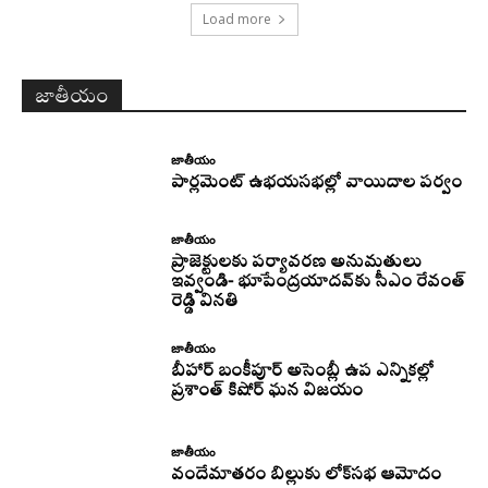
Load more
జాతీయం
జాతీయం
పార్లమెంట్ ఉభయసభల్లో వాయిదాల పర్వం
జాతీయం
ప్రాజెక్టులకు పర్యావరణ అనుమతులు
ఇవ్వండి- భూపేంద్రయాదవ్‌కు సీఎం రేవంత్‌
రెడ్డి వినతి
జాతీయం
బీహార్ బంకీపూర్ అసెంబ్లీ ఉప ఎన్నికల్లో
ప్రశాంత్ కిషోర్ ఘన విజయం
జాతీయం
వందేమాతరం బిల్లుకు లోక్‌సభ ఆమోదం