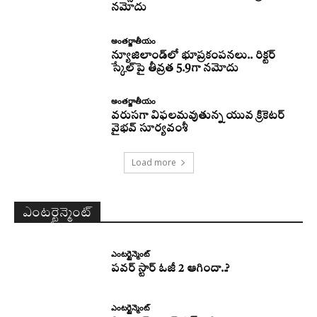
నమోదు
అంతర్జాతీయం
న్యూజిలాండ్‌లో భూప్రకంపనలు.. రిక్టర్‌
స్కేల్‌పై తీవ్రత 5.9గా నమోదు
అంతర్జాతీయం
వరుసగా విఫలమవుతున్న యువ క్రికెటర్
వైభవ్ సూర్యవంశీ
Load more
ఎంటర్టైన్మెంట్
ఎంటర్టైన్మెంట్
పవర్ స్టార్ ఓజీ 2 ఆగిందా..?
ఎంటర్టైన్మెంట్