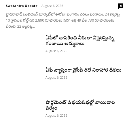
Swatantra Update
-
August 6, 2026
0
హైదరాబాద్ బులియన్‌ మార్కెట్‌లో ఈరోజు బంగారం ధరలు పెరిగాయి. 24 క్యారెట్ల
10 గ్రాముల గోల్డ్‌ ధర 2,890 రూపాయలు పెరిగి లక్ష 49 వేల 730 రూపాయలకు
చేరింది. 22 క్యారెట్ల...
ఏపీలో చాపకింద నీరులా విస్తరిస్తున్న
గంజాయి అమ్మకాలు
August 6, 2026
ఏపీ వ్యాప్తంగా వైసీపీ రిలే నిరాహార దీక్షలు
August 6, 2026
పార్లమెంట్ ఉభయసభల్లో వాయిదాల
పర్వం
August 6, 2026