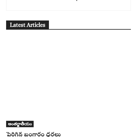
Latest Articles
అంతర్జాతీయం
పెరిగిన బంగారం ధరలు