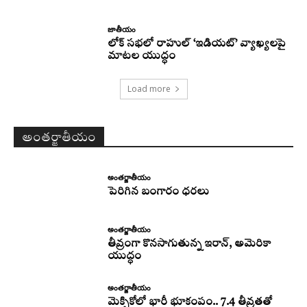
జాతీయం
లోక్ సభలో రాహుల్ ‘ఇడియట్’ వ్యాఖ్యలపై
మాటల యుద్ధం
Load more
అంతర్జాతీయం
అంతర్జాతీయం
పెరిగిన బంగారం ధరలు
అంతర్జాతీయం
తీవ్రంగా కొనసాగుతున్న ఇరాన్‌, అమెరికా
యుద్ధం
అంతర్జాతీయం
మెక్సికోలో భారీ భూకంపం.. 7.4 తీవ్రతతో