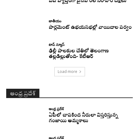
ఏపీ వ్యాప్తంగా వైసీపీ రిలే నిరాహార దీక్షలు
జాతీయం
పార్లమెంట్ ఉభయసభల్లో వాయిదాల పర్వం
టాప్ న్యూస్
ఢిల్లీ పాలకుల చేతిలో తెలంగాణ
తల్లడిల్లుతోంది- కేటీఆర్
Load more
ఆంధ్ర ప్రదేశ్
ఆంధ్ర ప్రదేశ్
ఏపీలో చాపకింద నీరులా విస్తరిస్తున్న
గంజాయి అమ్మకాలు
ఆంధ్ర ప్రదేశ్