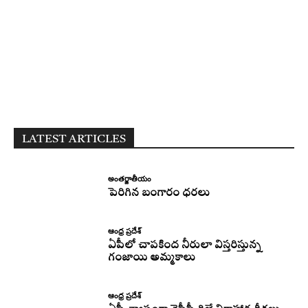
LATEST ARTICLES
అంతర్జాతీయం
పెరిగిన బంగారం ధరలు
ఆంధ్ర ప్రదేశ్
ఏపీలో చాపకింద నీరులా విస్తరిస్తున్న
గంజాయి అమ్మకాలు
ఆంధ్ర ప్రదేశ్