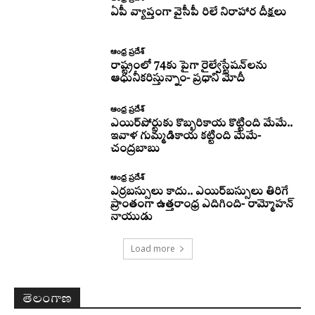
ఏపీ వ్యాప్తంగా వైసీపీ రిలే నిరాహార దీక్షలు
ఆంధ్ర ప్రదేశ్
రాష్ట్రంలో 74కు పైగా రైల్వేస్టేషన్‌లను
ఆధునీకరిస్తున్నాం- ప్రధాని మోదీ
ఆంధ్ర ప్రదేశ్
ఎయిర్‌పోర్టుకు కొబ్బరికాయ కొట్టింది మేమే..
ఇవాళ గుమ్మడికాయ కట్టింది మేమే-
చంద్రబాబు
ఆంధ్ర ప్రదేశ్
ఎర్రబస్సులు కాదు.. ఎయిర్‌బస్సులు తిరిగే
ప్రాంతంగా ఉత్తరాంధ్ర ఎదిగింది- రామ్మోహన్
నాయుడు
Load more
తెలంగాణ