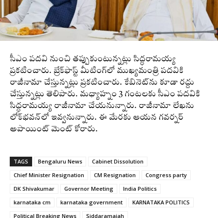
సీఎం పదవి నుంచి తప్పుకుంటున్నట్లు సిద్ధరామయ్య
ప్రకటించారు. బ్రేక్‌ఫాస్ట్‌ మీటింగ్‌లో ముఖ్యమంత్రి పదవికి
రాజీనామా చేస్తున్నట్లు ప్రకటించారు. కేబినెట్‌ను కూడా రద్దు
చేస్తున్నట్లు తెలిపారు. మధ్యాహ్నం 3 గంటలకు సీఎం పదవికి
సిద్ధరామయ్య రాజీనామా చేయనున్నారు. రాజీనామా లేఖను
లోక్‌భవన్‌లో ఇవ్వనున్నారు. ఈ మేరకు ఆయన గవర్నర్‌
అపాయింట్‌ మెంట్‌ కోరారు.
TAGS
Bengaluru News
Cabinet Dissolution
Chief Minister Resignation
CM Resignation
Congress party
DK Shivakumar
Governor Meeting
India Politics
karnataka cm
karnataka government
KARNATAKA POLITICS
Political Breaking News
Siddaramaiah