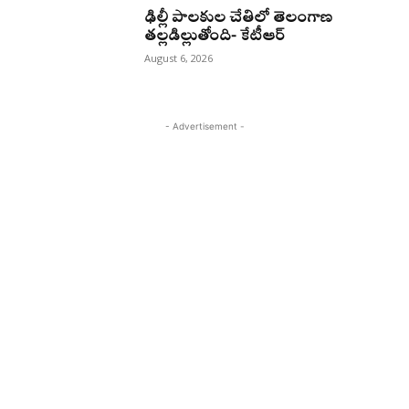
ఢిల్లీ పాలకుల చేతిలో తెలంగాణ
తల్లడిల్లుతోంది- కేటీఆర్
August 6, 2026
- Advertisement -