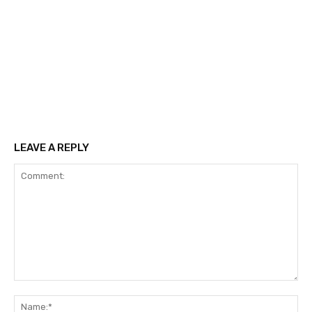
LEAVE A REPLY
Comment:
Na