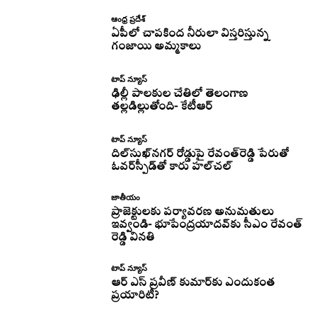
ఆంధ్ర ప్రదేశ్
ఏపీలో చాపకింద నీరులా విస్తరిస్తున్న
గంజాయి అమ్మకాలు
టాప్ న్యూస్
ఢిల్లీ పాలకుల చేతిలో తెలంగాణ
తల్లడిల్లుతోంది- కేటీఆర్
టాప్ న్యూస్
దిల్‌సుఖ్‌నగర్‌ రోడ్డుపై రేవంత్‌రెడ్డి పేరుతో
ఓవర్‌స్పీడ్‌తో కారు హల్‌చల్‌
జాతీయం
ప్రాజెక్టులకు పర్యావరణ అనుమతులు
ఇవ్వండి- భూపేంద్రయాదవ్‌కు సీఎం రేవంత్‌
రెడ్డి వినతి
టాప్ న్యూస్
ఆర్ ఎస్ ప్రవీణ్ కుమార్‌కు ఎందుకంత
ప్రయారిటీ?