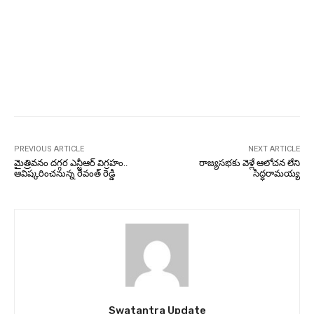
PREVIOUS ARTICLE
NEXT ARTICLE
మైత్రివనం దగ్గర ఎన్టీఆర్ విగ్రహం..
రాజ్యసభకు వెళ్లే ఆలోచన లేని
ఆవిష్కరించనున్న రేవంత్ రెడ్డి
సిద్ధరామయ్య
Swatantra Update