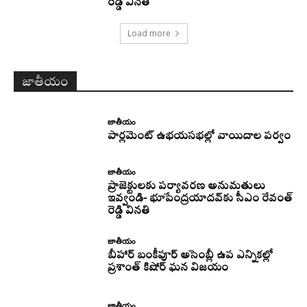
రెడ్డి వినతి
Load more
జాతీయం
జాతీయం
పార్లమెంట్ ఉభయసభల్లో వాయిదాల పర్వం
జాతీయం
ప్రాజెక్టులకు పర్యావరణ అనుమతులు
ఇవ్వండి- భూపేంద్రయాదవ్‌కు సీఎం రేవంత్‌
రెడ్డి వినతి
జాతీయం
బీహార్ బంకీపూర్ అసెంబ్లీ ఉప ఎన్నికల్లో
ప్రశాంత్ కిషోర్ ఘన విజయం
జాతీయం