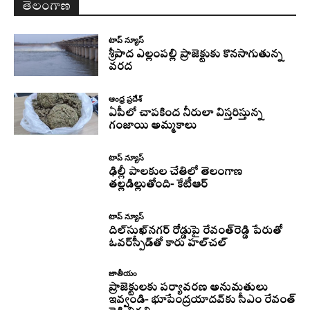
తెలంగాణ
టాప్ న్యూస్
శ్రీపాద ఎల్లంపల్లి ప్రాజెక్టుకు కొనసాగుతున్న
వరద
ఆంధ్ర ప్రదేశ్
ఏపీలో చాపకింద నీరులా విస్తరిస్తున్న
గంజాయి అమ్మకాలు
టాప్ న్యూస్
ఢిల్లీ పాలకుల చేతిలో తెలంగాణ
తల్లడిల్లుతోంది- కేటీఆర్
టాప్ న్యూస్
దిల్‌సుఖ్‌నగర్‌ రోడ్డుపై రేవంత్‌రెడ్డి పేరుతో
ఓవర్‌స్పీడ్‌తో కారు హల్‌చల్‌
జాతీయం
ప్రాజెక్టులకు పర్యావరణ అనుమతులు
ఇవ్వండి- భూపేంద్రయాదవ్‌కు సీఎం రేవంత్‌