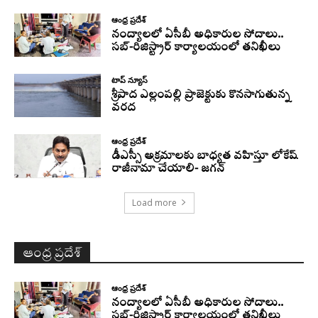
ఆంధ్ర ప్రదేశ్
నంద్యాలలో ఏసీబీ అధికారుల సోదాలు..
సబ్-రిజిస్ట్రార్ కార్యాలయంలో తనిఖీలు
టాప్ న్యూస్
శ్రీపాద ఎల్లంపల్లి ప్రాజెక్టుకు కొనసాగుతున్న
వరద
ఆంధ్ర ప్రదేశ్
డీఎస్సీ అక్రమాలకు బాధ్యత వహిస్తూ లోకేష్‌
రాజీనామా చేయాలి- జగన్
Load more
ఆంధ్ర ప్రదేశ్
ఆంధ్ర ప్రదేశ్
నంద్యాలలో ఏసీబీ అధికారుల సోదాలు..
సబ్-రిజిస్ట్రార్ కార్యాలయంలో తనిఖీలు