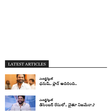
LATEST ARTICLES
ఎంటర్టైన్మెంట్
ధనుష్‌.. ప్లాన్ అదిరింది..
ఎంటర్టైన్మెంట్
డిసెంబర్ రేసులో.. చైతూ నిజమేనా..?