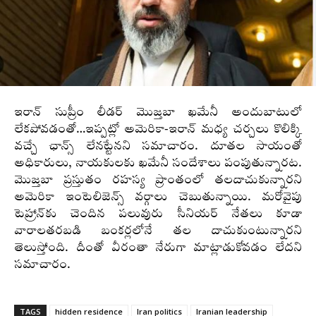
ఇరాన్‌ సుప్రీం లీడర్‌ మొజ్తబా ఖమేనీ అందుబాటులో
లేకపోవడంతో…ఇప్పట్లో అమెరికా-ఇరాన్‌ మధ్య చర్చలు కొలిక్కి
వచ్చే ఛాన్స్‌ లేనట్టేనని సమాచారం. దూతల సాయంతో
అధికారులు, నాయకులకు ఖమేనీ సందేశాలు పంపుతున్నారట.
మొజ్తబా ప్రస్తుతం రహస్య ప్రాంతంలో తలదాచుకున్నారని
అమెరికా ఇంటెలిజెన్స్‌ వర్గాలు చెబుతున్నాయి. మరోవైపు
టెహ్రాన్‌కు చెందిన పలువురు సీనియర్‌ నేతలు కూడా
వారాలతరబడి బంకర్లలోనే తల దాచుకుంటున్నారని
తెలుస్తోంది. దీంతో వీరంతా నేరుగా మాట్లాడుకోవడం లేదని
సమాచారం.
TAGS
hidden residence
Iran politics
Iranian leadership