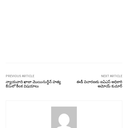
PREVIOUS ARTICLE
NEXT ARTICLE
న్యాయవాది ఖాజా మొయినుద్దీన్ హత్య
ఈడీ విచారణకు ఐఏఎస్‌ అధికారి
కేసులో కీలక విషయాలు
అమోయ్‌ కుమార్‌