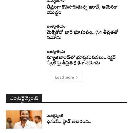
అంతర్జాతీయం
తీవ్రంగా కొనసాగుతున్న ఇరాన్‌, అమెరికా
యుద్ధం
అంతర్జాతీయం
మెక్సికోలో భారీ భూకంపం.. 7.4 తీవ్రతతో
నమోదు
అంతర్జాతీయం
న్యూజిలాండ్‌లో భూప్రకంపనలు.. రిక్టర్‌
స్కేల్‌పై తీవ్రత 5.9గా నమోదు
Load more
ఎంటర్టైన్మెంట్
ఎంటర్టైన్మెంట్
ధనుష్‌.. ప్లాన్ అదిరింది..