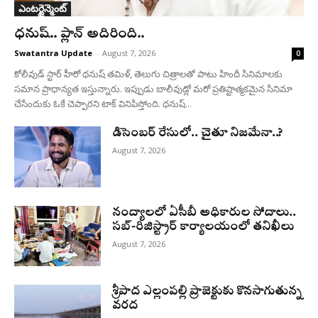
ఎంటర్టైన్మెంట్
ధనుష్‌.. ప్లాన్ అదిరింది..
Swatantra Update
-
August 7, 2026
0
కోలీవుడ్ స్టార్ హీరో ధనుష్ తమిళ్, తెలుగు చిత్రాలతో పాటు హిందీ సినిమాలకు
సమాన ప్రాధాన్యత ఇస్తున్నారు. ఇప్పుడు బాలీవుడ్లో మరో ప్రతిష్టాత్మకమైన సినిమా
చేసేందుకు ఓకే చెప్పారని టాక్ వినిపిస్తోంది. ధనుష్...
డిసెంబర్ రేసులో.. చైతూ నిజమేనా..?
August 7, 2026
నంద్యాలలో ఏసీబీ అధికారుల సోదాలు..
సబ్-రిజిస్ట్రార్ కార్యాలయంలో తనిఖీలు
August 7, 2026
శ్రీపాద ఎల్లంపల్లి ప్రాజెక్టుకు కొనసాగుతున్న
వరద