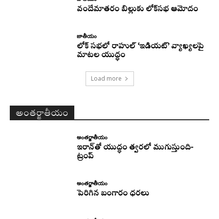
వందేమాతరం బిల్లుకు లోక్‌సభ ఆమోదం
జాతీయం
లోక్ సభలో రాహుల్ ‘ఇడియట్’ వ్యాఖ్యలపై
మాటల యుద్ధం
Load more
అంతర్జాతీయం
అంతర్జాతీయం
ఇరాన్‌తో యుద్ధం త్వరలో ముగుస్తుంది-
ట్రంప్‌
అంతర్జాతీయం
పెరిగిన బంగారం ధరలు