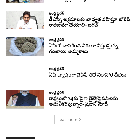
ఆంధ్ర ప్రదేశ్
డీఎస్సీ అక్రమాలకు బాధ్యత వహిస్తూ లోకేష్‌
రాజీనామా చేయాలి- జగన్
ఆంధ్ర ప్రదేశ్
ఏపీలో చాపకింద నీరులా విస్తరిస్తున్న
గంజాయి అమ్మకాలు
ఆంధ్ర ప్రదేశ్
ఏపీ వ్యాప్తంగా వైసీపీ రిలే నిరాహార దీక్షలు
ఆంధ్ర ప్రదేశ్
రాష్ట్రంలో 74కు పైగా రైల్వేస్టేషన్‌లను
ఆధునీకరిస్తున్నాం- ప్రధాని మోదీ
Load more