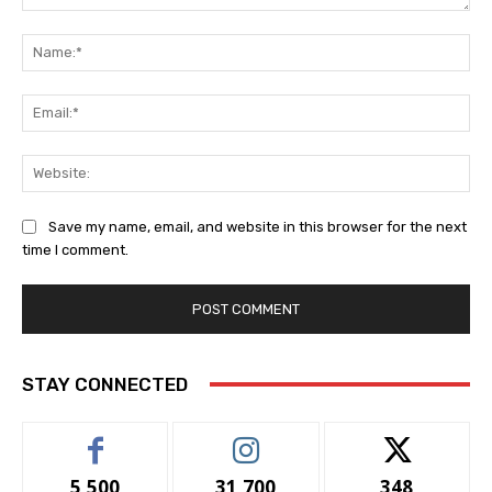
Comment:
Na
Ema
Web
Save my name, email, and website in this browser for the next
time I comment.
STAY CONNECTED
5,500
31,700
348