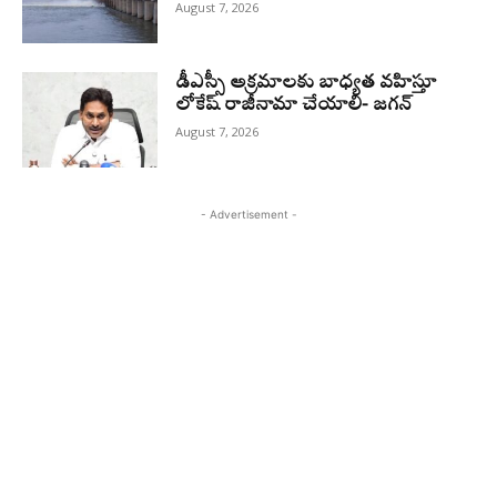
August 7, 2026
డీఎస్సీ అక్రమాలకు బాధ్యత వహిస్తూ
లోకేష్‌ రాజీనామా చేయాలి- జగన్
August 7, 2026
- Advertisement -