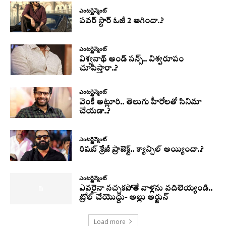
ఎంటర్టైన్మెంట్
పవర్ స్టార్ ఓజీ 2 ఆగిందా..?
ఎంటర్టైన్మెంట్
విశ్వనాథ్ అండ్ సన్స్.. విశ్వరూపం
చూపిస్తారా..?
ఎంటర్టైన్మెంట్
వెంకీ అట్లూరి.. తెలుగు హీరోలతో సినిమా
చేయడా..?
ఎంటర్టైన్మెంట్
రిషబ్ క్రేజీ ప్రాజెక్ట్.. క్యాన్సిల్ అయ్యిందా..?
ఎంటర్టైన్మెంట్
ఎవరైనా నచ్చకపోతే వాళ్లను వదిలెయ్యండి..
ట్రోల్ చేయొద్దు- అల్లు అర్జున్
Load more