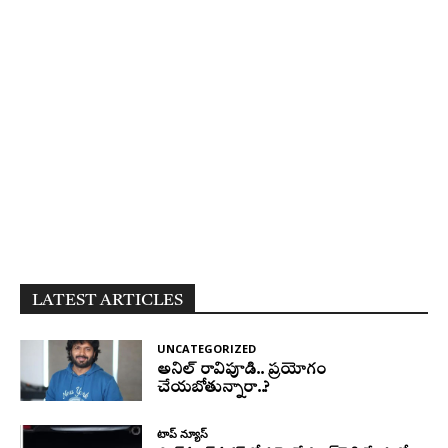
LATEST ARTICLES
UNCATEGORIZED
అనిల్ రావిపూడి.. ప్రయోగం
చేయబోతున్నారా..?
టాప్ న్యూస్