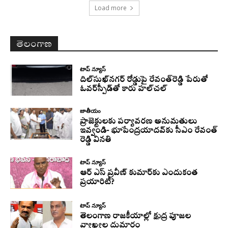
Load more
తెలంగాణ
టాప్ న్యూస్
దిల్‌సుఖ్‌నగర్‌ రోడ్డుపై రేవంత్‌రెడ్డి పేరుతో
ఓవర్‌స్పీడ్‌తో కారు హల్‌చల్‌
జాతీయం
ప్రాజెక్టులకు పర్యావరణ అనుమతులు
ఇవ్వండి- భూపేంద్రయాదవ్‌కు సీఎం రేవంత్‌
రెడ్డి వినతి
టాప్ న్యూస్
ఆర్ ఎస్ ప్రవీణ్ కుమార్‌కు ఎందుకంత
ప్రయారిటీ?
టాప్ న్యూస్
తెలంగాణ రాజకీయాల్లో క్షుద్ర పూజల
వ్యాఖ్యల దుమారం