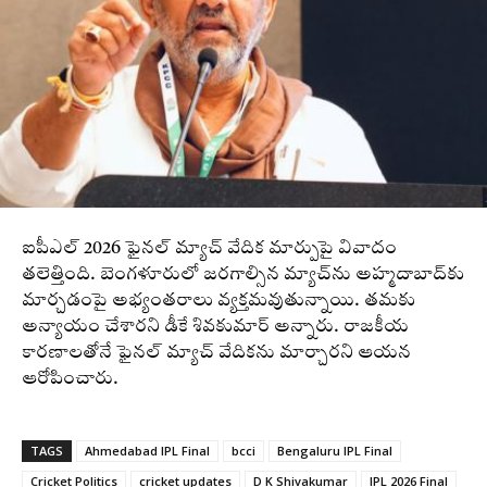
ఐపీఎల్‌ 2026 ఫైనల్‌ మ్యాచ్‌ వేదిక మార్పుపై వివాదం
తలెత్తింది. బెంగళూరులో జరగాల్సిన మ్యాచ్‌ను అహ్మదాబాద్‌కు
మార్చడంపై అభ్యంతరాలు వ్యక్తమవుతున్నాయి. తమకు
అన్యాయం చేశారని డీకే శివకుమార్‌ అన్నారు. రాజకీయ
కారణాలతోనే ఫైనల్‌ మ్యాచ్‌ వేదికను మార్చారని ఆయన
ఆరోపించారు.
TAGS
Ahmedabad IPL Final
bcci
Bengaluru IPL Final
Cricket Politics
cricket updates
D K Shivakumar
IPL 2026 Final