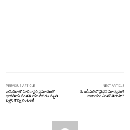
PREVIOUS ARTICLE
NEXT ARTICLE
అమెరికాలో హెలికాప్టర్‌ ప్రమాదంలో
ఈ ఐపీఎల్‌లో వైభవ్‌ సూర్యవంశీ
భారతీయ సంతతి యువకుడు మృతి..
ఆదాయం ఎంతో తెలుసా?
పెళ్లైన కొన్ని గంటలకే