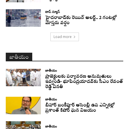
టాప్ న్యూస్
హైదరాబాద్‌కు రెయిన్‌ అలర్ట్.. 2 గంటల్లో
మోస్తరు వర్షం
Load more
జాతీయం
జాతీయం
ప్రాజెక్టులకు పర్యావరణ అనుమతులు
ఇవ్వండి- భూపేంద్రయాదవ్‌కు సీఎం రేవంత్‌
రెడ్డి వినతి
జాతీయం
బీహార్ బంకీపూర్ అసెంబ్లీ ఉప ఎన్నికల్లో
ప్రశాంత్ కిషోర్ ఘన విజయం
జాతీయం