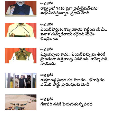
ఆంధ్ర ప్రదేశ్
రాష్ట్రంలో 74కు పైగా రైల్వేస్టేషన్‌లను
ఆధునీకరిస్తున్నాం- ప్రధాని మోదీ
ఆంధ్ర ప్రదేశ్
ఎయిర్‌పోర్టుకు కొబ్బరికాయ కొట్టింది మేమే..
ఇవాళ గుమ్మడికాయ కట్టింది మేమే-
చంద్రబాబు
ఆంధ్ర ప్రదేశ్
ఎర్రబస్సులు కాదు.. ఎయిర్‌బస్సులు తిరిగే
ప్రాంతంగా ఉత్తరాంధ్ర ఎదిగింది- రామ్మోహన్
నాయుడు
ఆంధ్ర ప్రదేశ్
ఉత్తరాంధ్ర ప్రజల కల సాకారం.. భోగాపురం
ఎయిర్ పోర్టు ప్రారంభించి మోదీ
ఆంధ్ర ప్రదేశ్
గోదావరి నదికి పెరుగుతున్న వరద