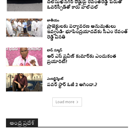
దిల్‌సుఖ్‌నగర్‌ రోడ్డుపై రేవంత్‌రెడ్డి పేరుతో
ఓవర్‌స్పీడ్‌తో కారు హల్‌చల్‌
జాతీయం
ప్రాజెక్టులకు పర్యావరణ అనుమతులు
ఇవ్వండి- భూపేంద్రయాదవ్‌కు సీఎం రేవంత్‌
రెడ్డి వినతి
టాప్ న్యూస్
ఆర్ ఎస్ ప్రవీణ్ కుమార్‌కు ఎందుకంత
ప్రయారిటీ?
ఎంటర్టైన్మెంట్
పవర్ స్టార్ ఓజీ 2 ఆగిందా..?
Load more
ఆంధ్ర ప్రదేశ్