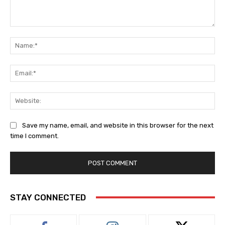
Comment:
Na
Ema
Web
Save my name, email, and website in this browser for the next
time I comment.
STAY CONNECTED