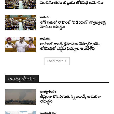
వందేమాతరం బిల్లుకు లోక్‌సభ ఆమోదం
జాతీయం
లోక్ సభలో రాహుల్ ‘ఇడియట్’ వ్యాఖ్యలపై
మాటల యుద్ధం
జాతీయం
రాహుల్‌ గాంధీ క్షమాపణ చెప్పాల్సిందే..
లోక్‌సభలో ఎన్డీఏ సభ్యుల ఆందోళన
Load more
అంతర్జాతీయం
అంతర్జాతీయం
తీవ్రంగా కొనసాగుతున్న ఇరాన్‌, అమెరికా
యుద్ధం
అంతర్జాతీయం