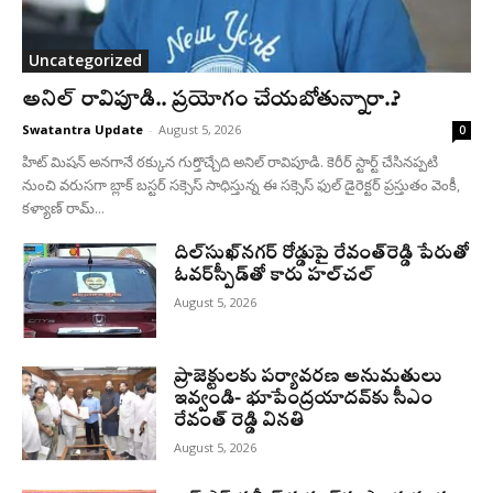
Uncategorized
అనిల్ రావిపూడి.. ప్రయోగం చేయబోతున్నారా..?
Swatantra Update
-
August 5, 2026
0
హిట్ మిషన్ అనగానే ఠక్కున గుర్తొచ్చేది అనిల్ రావిపూడి. కెరీర్ స్టార్ట్ చేసినప్పటి
నుంచి వరుసగా బ్లాక్ బస్టర్ సక్సెస్ సాధిస్తున్న ఈ సక్సెస్ ఫుల్ డైరెక్టర్ ప్రస్తుతం వెంకీ,
కళ్యాణ్ రామ్...
దిల్‌సుఖ్‌నగర్‌ రోడ్డుపై రేవంత్‌రెడ్డి పేరుతో
ఓవర్‌స్పీడ్‌తో కారు హల్‌చల్‌
August 5, 2026
ప్రాజెక్టులకు పర్యావరణ అనుమతులు
ఇవ్వండి- భూపేంద్రయాదవ్‌కు సీఎం
రేవంత్‌ రెడ్డి వినతి
August 5, 2026