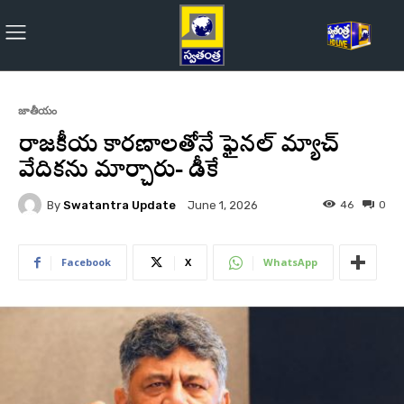
జాతీయం
రాజకీయ కారణాలతోనే ఫైనల్‌ మ్యాచ్‌
వేదికను మార్చారు- డీకే
By
Swatantra Update
46
0
June 1, 2026
Facebook
X
WhatsApp