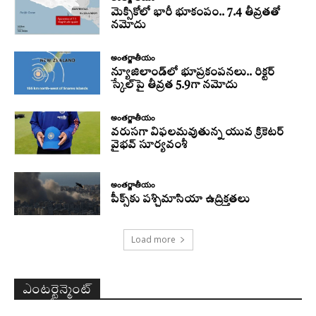
మెక్సికోలో భారీ భూకంపం.. 7.4 తీవ్రతతో
నమోదు
అంతర్జాతీయం
న్యూజిలాండ్‌లో భూప్రకంపనలు.. రిక్టర్‌
స్కేల్‌పై తీవ్రత 5.9గా నమోదు
అంతర్జాతీయం
వరుసగా విఫలమవుతున్న యువ క్రికెటర్
వైభవ్ సూర్యవంశీ
అంతర్జాతీయం
పీక్స్‌కు పశ్చిమాసియా ఉద్రిక్తతలు
Load more
ఎంటర్టైన్మెంట్