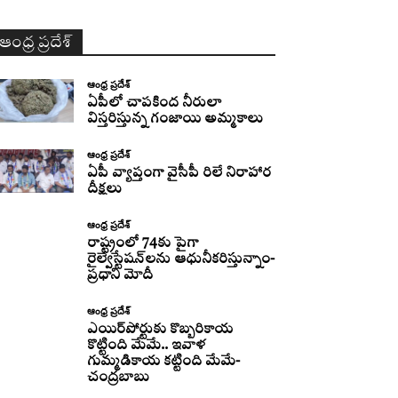
ఆంధ్ర ప్రదేశ్
ఆంధ్ర ప్రదేశ్
ఏపీలో చాపకింద నీరులా
విస్తరిస్తున్న గంజాయి అమ్మకాలు
ఆంధ్ర ప్రదేశ్
ఏపీ వ్యాప్తంగా వైసీపీ రిలే నిరాహార
దీక్షలు
ఆంధ్ర ప్రదేశ్
రాష్ట్రంలో 74కు పైగా
రైల్వేస్టేషన్‌లను ఆధునీకరిస్తున్నాం-
ప్రధాని మోదీ
ఆంధ్ర ప్రదేశ్
ఎయిర్‌పోర్టుకు కొబ్బరికాయ
కొట్టింది మేమే.. ఇవాళ
గుమ్మడికాయ కట్టింది మేమే-
చంద్రబాబు