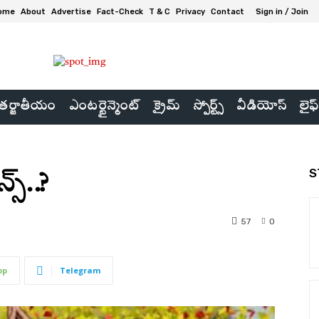
ome
About
Advertise
Fact-Check
T & C
Privacy
Contact
Sign in / Join
ర్జాతీయం
ఎంటర్టైన్మెంట్
క్రైమ్
స్పోర్ట్స్
వీడియోస్
లైఫ్
S
్స్..?
57
0
pp
Telegram