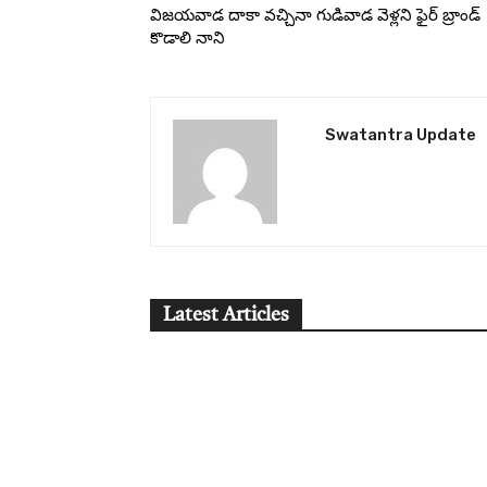
విజయవాడ దాకా వచ్చినా గుడివాడ వెళ్లని ఫైర్ బ్రాండ్
కొడాలి నాని
Swatantra Update
Latest Articles