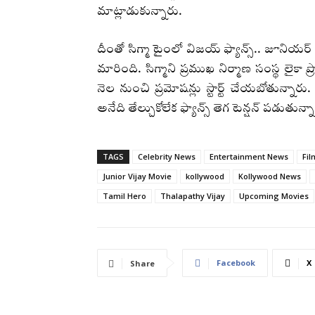
మాట్లాడుకున్నారు.
దీంతో సిగ్మా టైంలో విజయ్ ఫ్యాన్స్.. జూనియర
మారింది. సిగ్మాని ప్రముఖ నిర్మాణ సంస్థ లైకా 
నెల నుంచి ప్రమోషన్లు స్టార్ట్ చేయబోతున్నా
అనేది తేల్చుకోలేక ఫ్యాన్స్ తెగ టెన్షన్ పడుత
TAGS
Celebrity News
Entertainment News
Fil
Junior Vijay Movie
kollywood
Kollywood News
Tamil Hero
Thalapathy Vijay
Upcoming Movies
Facebook
X
Share