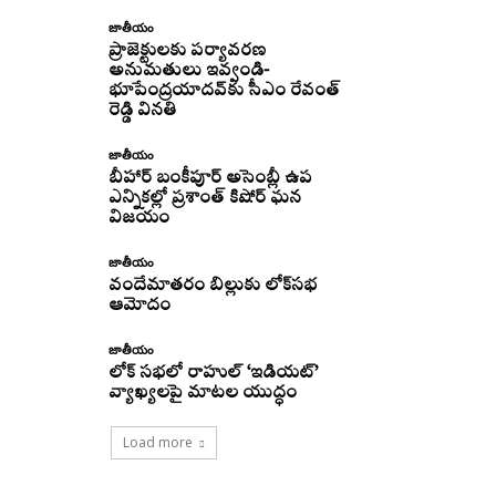
జాతీయం
ప్రాజెక్టులకు పర్యావరణ
అనుమతులు ఇవ్వండి-
భూపేంద్రయాదవ్‌కు సీఎం రేవంత్‌
రెడ్డి వినతి
జాతీయం
బీహార్ బంకీపూర్ అసెంబ్లీ ఉప
ఎన్నికల్లో ప్రశాంత్ కిషోర్ ఘన
విజయం
జాతీయం
వందేమాతరం బిల్లుకు లోక్‌సభ
ఆమోదం
జాతీయం
లోక్ సభలో రాహుల్ ‘ఇడియట్’
వ్యాఖ్యలపై మాటల యుద్ధం
Load more