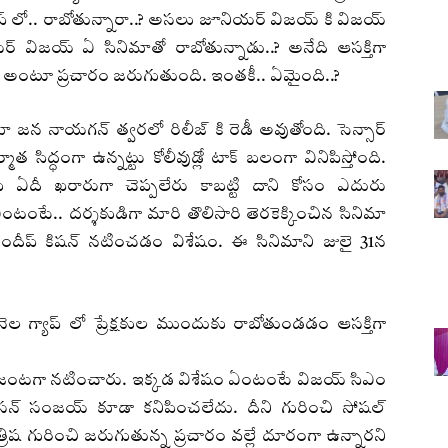
ాప్ లో.. రాబోతున్నారా..? అసలు జూనియర్ విజయ్ కి విజయ్
యర్ విజయ్ ఏ సినిమాతో రాబోతున్నాడు..? అనేది ఆసక్తిగా
న్స్ అంటూ ప్రచారం జరుగుతుంది. ఇంతకీ.. ఏమైంది..?
జన నాయగన్ త్వరలో రిలీజ్ కి రెడీ అవుతోంది. సెన్సార్
మాత సిద్ధంగా ఉన్నట్టు కోలీవుడ్లో టాక్ బలంగా వినిపిస్తోంది.
ఏదీ ఖరారుగా చెప్పలేరు కాబట్టి దాని కోసం ఎదురు
టంటే.. దర్శకుడిగా మారి తొలిసారి తెరకెక్కించిన సినిమా
సందీప్ కిషన్ నటించడం విశేషం. ఈ సినిమాని జులై 31న
ల గ్యాప్ లో ప్రేక్షకుల ముందుకు రాబోతుండడం ఆసక్తిగా
్లా జంటగా నటించారు. ఇక్కడ విశేషం ఏంటంటే విజయ్ సిఎం
. జేసన్ సంజయ్ కూడా కనిపించలేదు. దీని గురించి సోషల్
రిష గురించి జరుగుతున్న ప్రచారం వల్లే దూరంగా ఉన్నారని