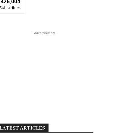
426,004
Subscribers
- Advertisement -
LATEST ARTICLES