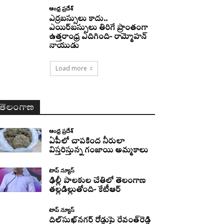
ఆంధ్ర ప్రదేశ్
ఎర్రబస్సులు కాదు..
ఎయిర్‌బస్సులు తిరిగే ప్రాంతంగా
ఉత్తరాంధ్ర ఎదిగింది- రామ్మోహన్
నాయుడు
Load more
తెలంగాణ
ఆంధ్ర ప్రదేశ్
ఏపీలో చాపకింద నీరులా
విస్తరిస్తున్న గంజాయి అమ్మకాలు
టాప్ న్యూస్
ఢిల్లీ పాలకుల చేతిలో తెలంగాణ
తల్లడిల్లుతోంది- కేటీఆర్
టాప్ న్యూస్
దిల్‌సుఖ్‌నగర్‌ రోడ్డుపై రేవంత్‌రెడ్డి