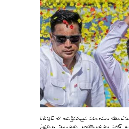
కోలీవుడ్ లో ఆసక్తికరమైన పరిణామం చోటుచేస
ప్రేక్షకుల ముందుకు రాబోతుండడం హాట్ టా