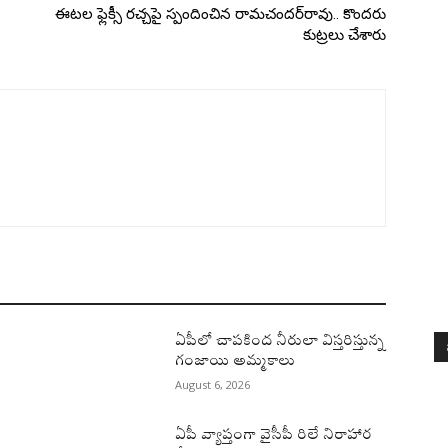
ఈటల ఫ్లెక్సీ రచ్చపై స్పందించిన రామచందర్‌రావు.. కొందరు
కుట్రలు చేశారు
ఏపీలో చాపకింద నీరులా విస్తరిస్తున్న
గంజాయి అమ్మకాలు
August 6, 2026
ఏపీ వ్యాప్తంగా వైసీపీ రిలే నిరాహార