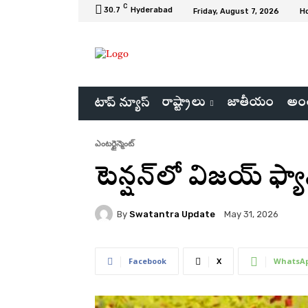
C
30.7
Hyderabad
Friday, August 7, 2026
H
రాష్ట్రాలు
జాతీయం
అంత
టాప్ న్యూస్
ఎంటర్టైన్మెంట్
టెన్షన్‌లో విజయ్ ఫ్యాన
By
Swatantra Update
May 31, 2026
Facebook
X
WhatsA