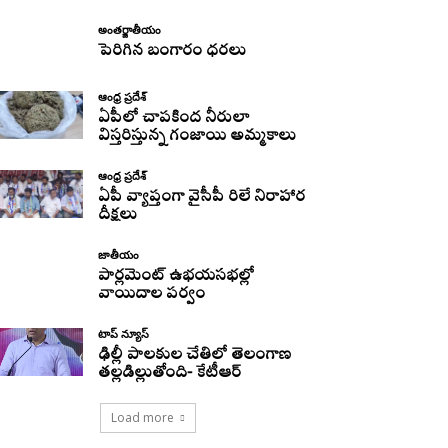
అంతర్జాతీయం
పెరిగిన బంగారం ధరలు
ఆంధ్ర ప్రదేశ్
ఏపీలో చాపకింద నీరులా
విస్తరిస్తున్న గంజాయి అమ్మకాలు
ఆంధ్ర ప్రదేశ్
ఏపీ వ్యాప్తంగా వైసీపీ రిలే నిరాహార
దీక్షలు
జాతీయం
పార్లమెంట్ ఉభయసభల్లో
వాయిదాల పర్వం
టాప్ న్యూస్
ఢిల్లీ పాలకుల చేతిలో తెలంగాణ
తల్లడిల్లుతోంది- కేటీఆర్
Load more