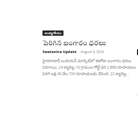
అంతర్జాతీయం
పెరిగిన బంగారం ధరలు
Swatantra Update
-
August 6, 2026
హైదరాబాద్ బులియన్‌ మార్కెట్‌లో ఈరోజు బంగారం ధరలు
పెరిగాయి. 24 క్యారెట్ల 10 గ్రాముల గోల్డ్‌ ధర 2,890 రూపాయలు
పెరిగి లక్ష 49 వేల 730 రూపాయలకు చేరింది. 22 క్యారెట్ల...
-