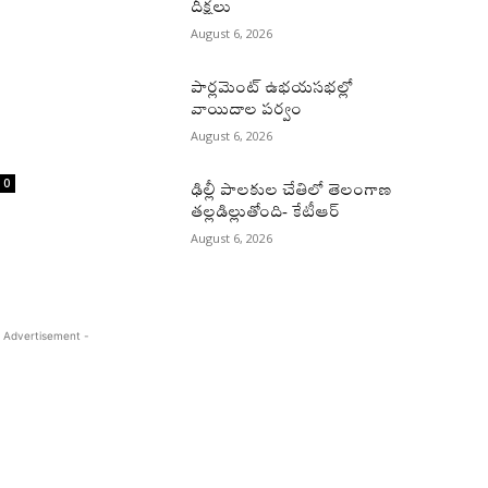
దీక్షలు
August 6, 2026
పార్లమెంట్ ఉభయసభల్లో
వాయిదాల పర్వం
August 6, 2026
0
ఢిల్లీ పాలకుల చేతిలో తెలంగాణ
తల్లడిల్లుతోంది- కేటీఆర్
August 6, 2026
 Advertisement -