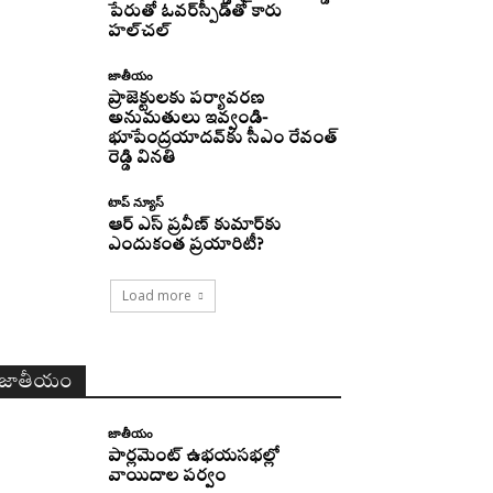
పేరుతో ఓవర్‌స్పీడ్‌తో కారు
హల్‌చల్‌
జాతీయం
ప్రాజెక్టులకు పర్యావరణ
అనుమతులు ఇవ్వండి-
భూపేంద్రయాదవ్‌కు సీఎం రేవంత్‌
రెడ్డి వినతి
టాప్ న్యూస్
ఆర్ ఎస్ ప్రవీణ్ కుమార్‌కు
ఎందుకంత ప్రయారిటీ?
Load more
జాతీయం
జాతీయం
పార్లమెంట్ ఉభయసభల్లో
వాయిదాల పర్వం