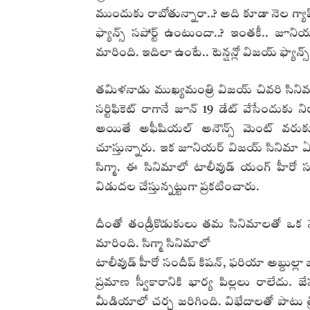
ముందుకు రాబోతున్నారా..? అది కూడా నెల గ్య
ఫ్యాన్స్ సపోర్ట్ ఉంటుందా..? ఇంతకీ.. జూని
మారింది. ఇదిలా ఉంటే.. టెన్షన్లో విజయ్ ఫ్యా
తమిళనాడు ముఖ్యమంత్రి విజయ్ చివరి సినిమా 
సర్టిఫికెట్ రాగానే జూన్ 19 డేట్ వేసేందుకు నిర్
అయితే అఫీషియల్ అనౌన్స్ మెంట్ వరుకు 
చూస్తున్నారు. ఇక జూనియర్ విజయ్ సినిమా ఏం
సిగ్మా. ఈ సినిమాలో టాలీవుడ్ యంగ్ హీరో 
విడుదల చేస్తున్నట్టుగా ప్రకటించారు.
దీంతో తండ్రీకొడుకులు తమ సినిమాలతో ఒక నె
మారింది. సిగ్మా సినిమాలో
టాలీవుడ్ హీరో సందీప్ కిషన్, ఫరియా అబ్దుల
ప్రమాణ స్వీకారానికి భార్య పిల్లలు రాలేదు
మీడియాలో చర్చ జరిగింది. విభేదాలతో పాటు త్