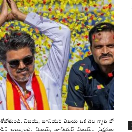
ుకోబోతుంది. విజయ్, జూనియర్ విజయ్ ఒక నెల గ్యాప్ లో
పిక్ అయ్యింది. విజయ్, జూనియర్ విజయ్.. ప్రేక్షకుల