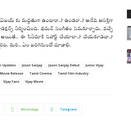
్ విజయ్ కు మద్దతుగా ఉంటారా..? ఉండరా..? అనేది ఆసక్తిగా
ప్రొడక్షన్స్ నిర్మించింది. థమన్ సంగీతం సమకూర్చారు. వచ్చే
రు. అయితే.. ఈ సినిమాకి సపోర్ట్ చేయాలా..? చేయకూడదా..?
ున్నారట. మరి.. ఏం జరగనుందో చూడాలి.
m Updates
Jason Sanjay
Jason Sanjay Debut
Junior Vijay
Movie Release
Tamil Cinema
Tamil Film Industry
Vijay Fans
Vijay Movie
WhatsApp
Telegram