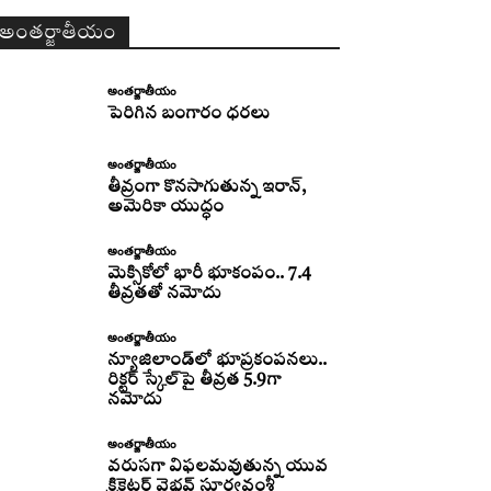
అంతర్జాతీయం
అంతర్జాతీయం
పెరిగిన బంగారం ధరలు
అంతర్జాతీయం
తీవ్రంగా కొనసాగుతున్న ఇరాన్‌,
అమెరికా యుద్ధం
అంతర్జాతీయం
మెక్సికోలో భారీ భూకంపం.. 7.4
తీవ్రతతో నమోదు
అంతర్జాతీయం
న్యూజిలాండ్‌లో భూప్రకంపనలు..
రిక్టర్‌ స్కేల్‌పై తీవ్రత 5.9గా
నమోదు
అంతర్జాతీయం
వరుసగా విఫలమవుతున్న యువ
క్రికెటర్ వైభవ్ సూర్యవంశీ