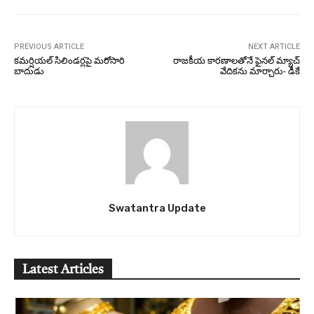
PREVIOUS ARTICLE
NEXT ARTICLE
కమర్షియల్ సిలిండర్లపై మరోసారి
రాజకీయ కారణాలతోనే ఫైనల్‌ మ్యాచ్‌
బాదుడు
వేదికను మార్చారు- డీకే
Swatantra Update
Latest Articles