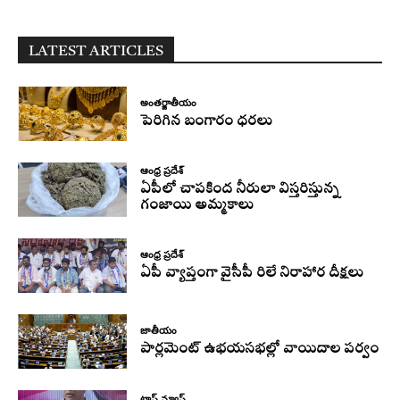
LATEST ARTICLES
అంతర్జాతీయం
పెరిగిన బంగారం ధరలు
ఆంధ్ర ప్రదేశ్
ఏపీలో చాపకింద నీరులా విస్తరిస్తున్న
గంజాయి అమ్మకాలు
ఆంధ్ర ప్రదేశ్
ఏపీ వ్యాప్తంగా వైసీపీ రిలే నిరాహార దీక్షలు
జాతీయం
పార్లమెంట్ ఉభయసభల్లో వాయిదాల పర్వం
టాప్ న్యూస్