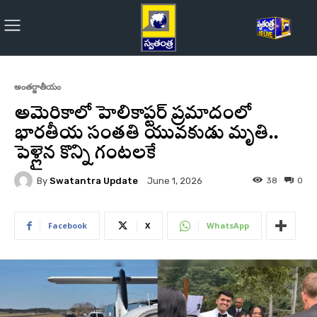
అంతర్జాతీయం
అమెరికాలో హెలికాప్టర్‌ ప్రమాదంలో
భారతీయ సంతతి యువకుడు మృతి..
పెళ్లైన కొన్ని గంటలకే
By
Swatantra Update
38
0
June 1, 2026
Facebook
X
WhatsApp