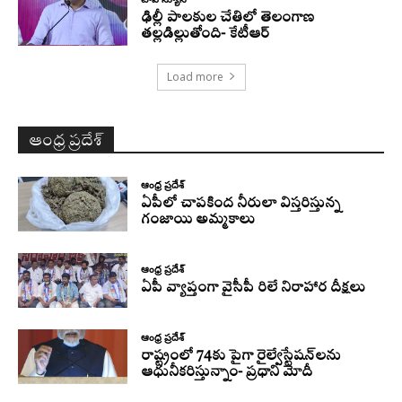
ఢిల్లీ పాలకుల చేతిలో తెలంగాణ
తల్లడిల్లుతోంది- కేటీఆర్
Load more
ఆంధ్ర ప్రదేశ్
ఆంధ్ర ప్రదేశ్
ఏపీలో చాపకింద నీరులా విస్తరిస్తున్న
గంజాయి అమ్మకాలు
ఆంధ్ర ప్రదేశ్
ఏపీ వ్యాప్తంగా వైసీపీ రిలే నిరాహార దీక్షలు
ఆంధ్ర ప్రదేశ్
రాష్ట్రంలో 74కు పైగా రైల్వేస్టేషన్‌లను
ఆధునీకరిస్తున్నాం- ప్రధాని మోదీ