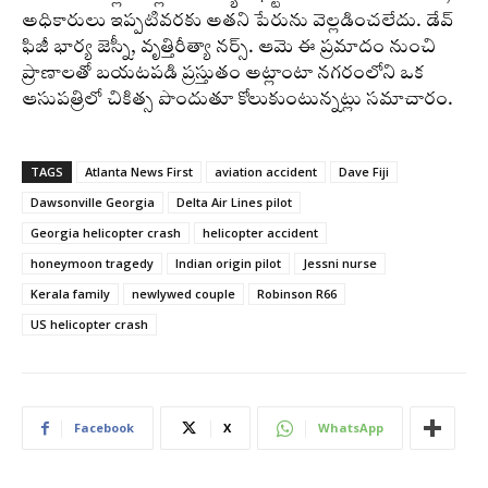
అధికారులు ఇప్పటివరకు అతని పేరును వెల్లడించలేదు. డేవ్
ఫిజీ భార్య జెస్నీ, వృత్తిరీత్యా నర్స్. ఆమె ఈ ప్రమాదం నుంచి
ప్రాణాలతో బయటపడి ప్రస్తుతం అట్లాంటా నగరంలోని ఒక
ఆసుపత్రిలో చికిత్స పొందుతూ కోలుకుంటున్నట్లు సమాచారం.
TAGS
Atlanta News First
aviation accident
Dave Fiji
Dawsonville Georgia
Delta Air Lines pilot
Georgia helicopter crash
helicopter accident
honeymoon tragedy
Indian origin pilot
Jessni nurse
Kerala family
newlywed couple
Robinson R66
US helicopter crash
Facebook
X
WhatsApp