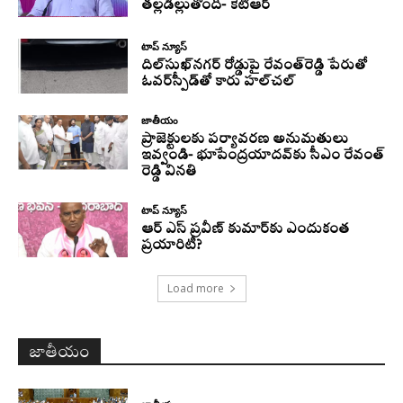
తల్లడిల్లుతోంది- కేటీఆర్
టాప్ న్యూస్
దిల్‌సుఖ్‌నగర్‌ రోడ్డుపై రేవంత్‌రెడ్డి పేరుతో
ఓవర్‌స్పీడ్‌తో కారు హల్‌చల్‌
జాతీయం
ప్రాజెక్టులకు పర్యావరణ అనుమతులు
ఇవ్వండి- భూపేంద్రయాదవ్‌కు సీఎం రేవంత్‌
రెడ్డి వినతి
టాప్ న్యూస్
ఆర్ ఎస్ ప్రవీణ్ కుమార్‌కు ఎందుకంత
ప్రయారిటీ?
Load more
జాతీయం