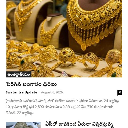
అంతర్జాతీయం
పెరిగిన బంగారం ధరలు
Swatantra Update
-
August 6, 2026
0
హైదరాబాద్ బులియన్‌ మార్కెట్‌లో ఈరోజు బంగారం ధరలు పెరిగాయి. 24 క్యారెట్ల
10 గ్రాముల గోల్డ్‌ ధర 2,890 రూపాయలు పెరిగి లక్ష 49 వేల 730 రూపాయలకు
చేరింది. 22 క్యారెట్ల...
ఏపీలో చాపకింద నీరులా విస్తరిస్తున్న