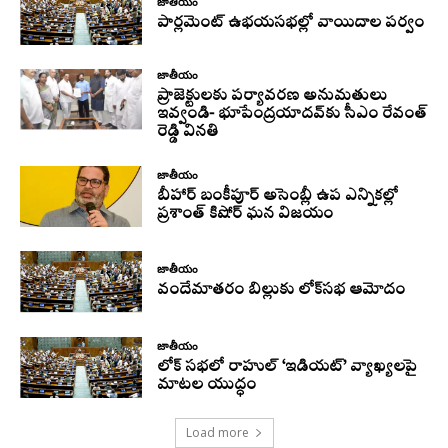
జాతీయం
పార్లమెంట్ ఉభయసభల్లో వాయిదాల పర్వం
జాతీయం
ప్రాజెక్టులకు పర్యావరణ అనుమతులు
ఇవ్వండి- భూపేంద్రయాదవ్‌కు సీఎం రేవంత్‌
రెడ్డి వినతి
జాతీయం
బీహార్ బంకీపూర్ అసెంబ్లీ ఉప ఎన్నికల్లో
ప్రశాంత్ కిషోర్ ఘన విజయం
జాతీయం
వందేమాతరం బిల్లుకు లోక్‌సభ ఆమోదం
జాతీయం
లోక్ సభలో రాహుల్ ‘ఇడియట్’ వ్యాఖ్యలపై
మాటల యుద్ధం
Load more