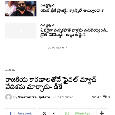
ఎంటర్టైన్మెంట్
రిషబ్ క్రేజీ ప్రాజెక్ట్.. క్యాన్సిల్ అయ్యిందా..?
ఎంటర్టైన్మెంట్
ఎవరైనా నచ్చకపోతే వాళ్లను వదిలెయ్యండి..
ట్రోల్ చేయొద్దు- అల్లు అర్జున్
Load more