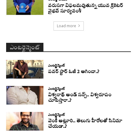
వరుసగా విఫలమవుతున్న యువ క్రికెటర్
వైభవ్ సూర్యవంశీ
Load more
ఎంటర్టైన్మెంట్
ఎంటర్టైన్మెంట్
పవర్ స్టార్ ఓజీ 2 ఆగిందా..?
ఎంటర్టైన్మెంట్
విశ్వనాథ్ అండ్ సన్స్.. విశ్వరూపం
చూపిస్తారా..?
ఎంటర్టైన్మెంట్
వెంకీ అట్లూరి.. తెలుగు హీరోలతో సినిమా
చేయడా..?