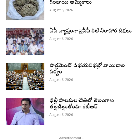
గంజాయి అమ్మకాలు
August 6, 2026
ఏపీ వ్యాప్తంగా వైసీపీ రిలే నిరాహార దీక్షలు
August 6, 2026
పార్లమెంట్ ఉభయసభల్లో వాయిదాల
పర్వం
August 6, 2026
ఢిల్లీ పాలకుల చేతిలో తెలంగాణ
తల్లడిల్లుతోంది- కేటీఆర్
August 6, 2026
- Advertisement -