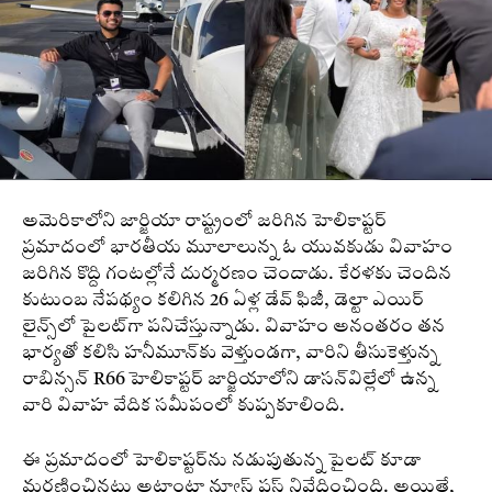
అమెరికాలోని జార్జియా రాష్ట్రంలో జరిగిన హెలికాప్టర్
ప్రమాదంలో భారతీయ మూలాలున్న ఓ యువకుడు వివాహం
జరిగిన కొద్ది గంటల్లోనే దుర్మరణం చెందాడు. కేరళకు చెందిన
కుటుంబ నేపథ్యం కలిగిన 26 ఏళ్ల డేవ్ ఫిజీ, డెల్టా ఎయిర్
లైన్స్‌లో పైలట్‌గా పనిచేస్తున్నాడు. వివాహం అనంతరం తన
భార్యతో కలిసి హనీమూన్‌కు వెళ్తుండగా, వారిని తీసుకెళ్తున్న
రాబిన్సన్ R66 హెలికాప్టర్ జార్జియాలోని డాసన్‌విల్లేలో ఉన్న
వారి వివాహ వేదిక సమీపంలో కుప్పకూలింది.
ఈ ప్రమాదంలో హెలికాప్టర్‌ను నడుపుతున్న పైలట్ కూడా
మరణించినట్లు అట్లాంటా న్యూస్ ఫస్ట్ నివేదించింది. అయితే,