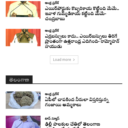
ఆంధ్ర ప్రదేశ్
ఎయిర్‌పోర్టుకు కొబ్బరికాయ కొట్టింది మేమే..
ఇవాళ గుమ్మడికాయ కట్టింది మేమే-
చంద్రబాబు
ఆంధ్ర ప్రదేశ్
ఎర్రబస్సులు కాదు.. ఎయిర్‌బస్సులు తిరిగే
ప్రాంతంగా ఉత్తరాంధ్ర ఎదిగింది- రామ్మోహన్
నాయుడు
Load more
తెలంగాణ
ఆంధ్ర ప్రదేశ్
ఏపీలో చాపకింద నీరులా విస్తరిస్తున్న
గంజాయి అమ్మకాలు
టాప్ న్యూస్
ఢిల్లీ పాలకుల చేతిలో తెలంగాణ