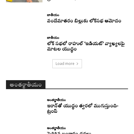
జాతీయం
వందేమాతరం బిల్లుకు లోక్‌సభ ఆమోదం
జాతీయం
లోక్ సభలో రాహుల్ ‘ఇడియట్’ వ్యాఖ్యలపై
మాటల యుద్ధం
Load more
అంతర్జాతీయం
అంతర్జాతీయం
ఇరాన్‌తో యుద్ధం త్వరలో ముగుస్తుంది-
ట్రంప్‌
అంతర్జాతీయం