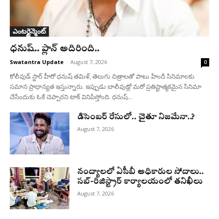
ఎంటర్టైన్మెంట్
ధనుష్‌.. ప్లాన్ అదిరింది..
Swatantra Update
-
August 7, 2026
0
కోలీవుడ్ స్టార్ హీరో ధనుష్ తమిళ్, తెలుగు చిత్రాలతో పాటు హిందీ సినిమాలకు
సమాన ప్రాధాన్యత ఇస్తున్నారు. ఇప్పుడు బాలీవుడ్లో మరో ప్రతిష్టాత్మకమైన సినిమా
చేసేందుకు ఓకే చెప్పారని టాక్ వినిపిస్తోంది. ధనుష్...
డిసెంబర్ రేసులో.. చైతూ నిజమేనా..?
August 7, 2026
నంద్యాలలో ఏసీబీ అధికారుల సోదాలు..
సబ్-రిజిస్ట్రార్ కార్యాలయంలో తనిఖీలు
August 7, 2026