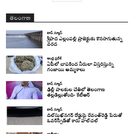
తెలంగాణ
టాప్ న్యూస్
శ్రీపాద ఎల్లంపల్లి ప్రాజెక్టుకు కొనసాగుతున్న
వరద
ఆంధ్ర ప్రదేశ్
ఏపీలో చాపకింద నీరులా విస్తరిస్తున్న
గంజాయి అమ్మకాలు
టాప్ న్యూస్
ఢిల్లీ పాలకుల చేతిలో తెలంగాణ
తల్లడిల్లుతోంది- కేటీఆర్
టాప్ న్యూస్
దిల్‌సుఖ్‌నగర్‌ రోడ్డుపై రేవంత్‌రెడ్డి పేరుతో
ఓవర్‌స్పీడ్‌తో కారు హల్‌చల్‌
జాతీయం