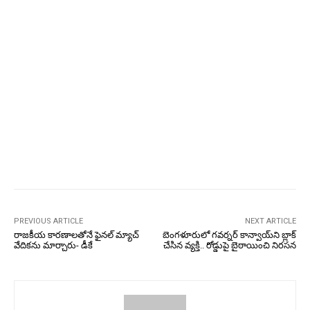
PREVIOUS ARTICLE
NEXT ARTICLE
రాజకీయ కారణాలతోనే ఫైనల్‌ మ్యాచ్‌
బెంగళూరులో గవర్నర్‌ కాన్వాయ్‌ని బ్లాక్‌
వేదికను మార్చారు- డీకే
చేసిన వ్యక్తి.. రోడ్డుపై బైఠాయించి నిరసన