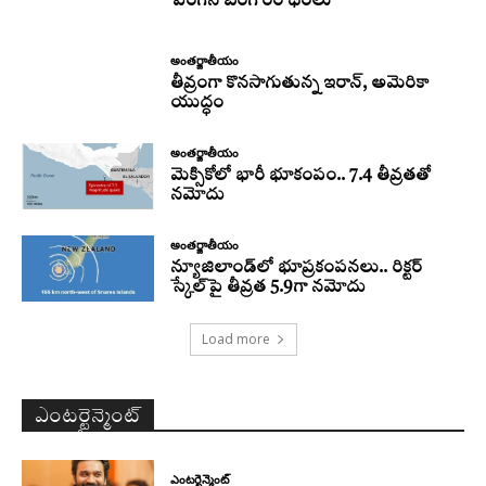
పెరిగిన బంగారం ధరలు
అంతర్జాతీయం
తీవ్రంగా కొనసాగుతున్న ఇరాన్‌, అమెరికా
యుద్ధం
అంతర్జాతీయం
మెక్సికోలో భారీ భూకంపం.. 7.4 తీవ్రతతో
నమోదు
అంతర్జాతీయం
న్యూజిలాండ్‌లో భూప్రకంపనలు.. రిక్టర్‌
స్కేల్‌పై తీవ్రత 5.9గా నమోదు
Load more
ఎంటర్టైన్మెంట్
ఎంటర్టైన్మెంట్