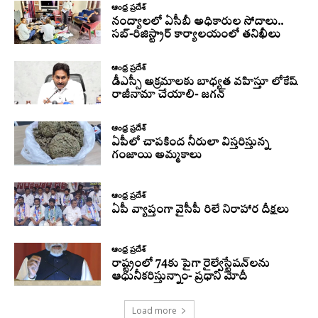
ఆంధ్ర ప్రదేశ్
నంద్యాలలో ఏసీబీ అధికారుల సోదాలు..
సబ్-రిజిస్ట్రార్ కార్యాలయంలో తనిఖీలు
ఆంధ్ర ప్రదేశ్
డీఎస్సీ అక్రమాలకు బాధ్యత వహిస్తూ లోకేష్‌
రాజీనామా చేయాలి- జగన్
ఆంధ్ర ప్రదేశ్
ఏపీలో చాపకింద నీరులా విస్తరిస్తున్న
గంజాయి అమ్మకాలు
ఆంధ్ర ప్రదేశ్
ఏపీ వ్యాప్తంగా వైసీపీ రిలే నిరాహార దీక్షలు
ఆంధ్ర ప్రదేశ్
రాష్ట్రంలో 74కు పైగా రైల్వేస్టేషన్‌లను
ఆధునీకరిస్తున్నాం- ప్రధాని మోదీ
Load more