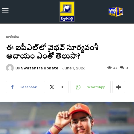
జాతీయం
ఈ ఐపీఎల్‌లో వైభవ్‌ సూర్యవంశీ
ఆదాయం ఎంతో తెలుసా?
By
Swatantra Update
47
0
June 1, 2026
Facebook
X
WhatsApp