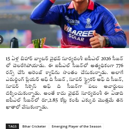
15 ఏళ్ల బిహార్‌ బ్యాటర్‌ వైభవ్ సూర్యవంశీ ఐపీఎల్ 2026 సీజన్
లో చెలరేగిపోయాడు. ఈ ఐపీఎల్‌ సీజన్‌లో అత్యధికంగా 776
రన్స్‌ చేసి ఆరెంజ్‌ క్యాప్‌ను సొంతం చేసుకున్నాడు. అలాగే
ఎమర్జింగ్ ప్లేయర్ ఆఫ్‌ ది సీజన్ , సూపర్‌ స్ట్రైకర్ అఫ్‌ ది సీజన్,
సూపర్ సిక్సెస్‌ అఫ్ ది సీజన్‌గా పలు అవార్డులు
దక్కించుకున్నాడు. అంతే కాదు వైభవ్‌ సూర్యవంశీ ఈ ఏడాది
ఐపీఎల్‌ సీజన్‌లో రూ,2.85 కోట్ల కంటే ఎక్కువ మొత్తమే తన
ఖాతాలో వేసుకున్నాడు.
TAGS
Bihar Cricketer
Emerging Player of the Season