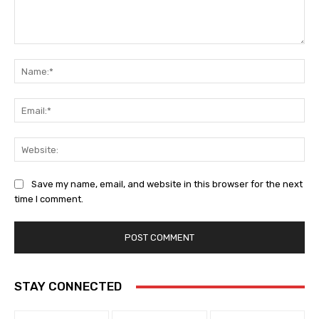
Comment:
Na
Ema
Web
Save my name, email, and website in this browser for the next
time I comment.
STAY CONNECTED