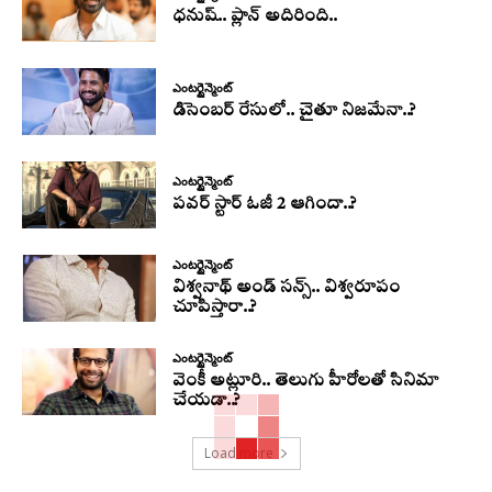
ధనుష్‌.. ప్లాన్ అదిరింది..
ఎంటర్టైన్మెంట్
డిసెంబర్ రేసులో.. చైతూ నిజమేనా..?
ఎంటర్టైన్మెంట్
పవర్ స్టార్ ఓజీ 2 ఆగిందా..?
ఎంటర్టైన్మెంట్
విశ్వనాథ్ అండ్ సన్స్.. విశ్వరూపం
చూపిస్తారా..?
ఎంటర్టైన్మెంట్
వెంకీ అట్లూరి.. తెలుగు హీరోలతో సినిమా
చేయడా..?
Load more