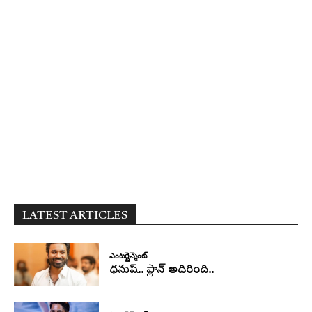
LATEST ARTICLES
ఎంటర్టైన్మెంట్
ధనుష్‌.. ప్లాన్ అదిరింది..