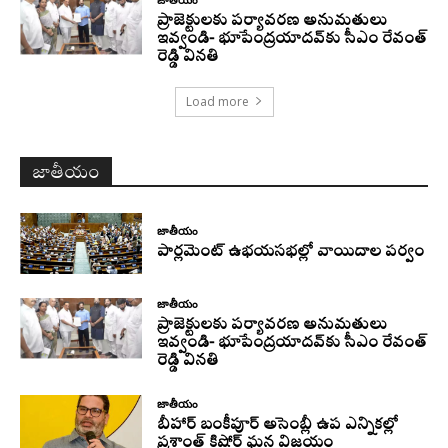
ప్రాజెక్టులకు పర్యావరణ అనుమతులు
ఇవ్వండి- భూపేంద్రయాదవ్‌కు సీఎం రేవంత్‌
రెడ్డి వినతి
Load more
జాతీయం
జాతీయం
పార్లమెంట్ ఉభయసభల్లో వాయిదాల పర్వం
జాతీయం
ప్రాజెక్టులకు పర్యావరణ అనుమతులు
ఇవ్వండి- భూపేంద్రయాదవ్‌కు సీఎం రేవంత్‌
రెడ్డి వినతి
జాతీయం
బీహార్ బంకీపూర్ అసెంబ్లీ ఉప ఎన్నికల్లో
ప్రశాంత్ కిషోర్ ఘన విజయం