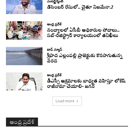
ఎంటర్టైన్మెంట్
డిసెంబర్ రేసులో.. చైతూ నిజమేనా..?
ఆంధ్ర ప్రదేశ్
నంద్యాలలో ఏసీబీ అధికారుల సోదాలు..
సబ్-రిజిస్ట్రార్ కార్యాలయంలో తనిఖీలు
టాప్ న్యూస్
శ్రీపాద ఎల్లంపల్లి ప్రాజెక్టుకు కొనసాగుతున్న
వరద
ఆంధ్ర ప్రదేశ్
డీఎస్సీ అక్రమాలకు బాధ్యత వహిస్తూ లోకేష్‌
రాజీనామా చేయాలి- జగన్
Load more
ఆంధ్ర ప్రదేశ్