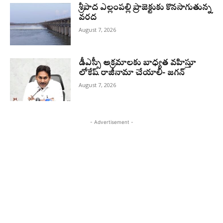
శ్రీపాద ఎల్లంపల్లి ప్రాజెక్టుకు కొనసాగుతున్న
వరద
August 7, 2026
డీఎస్సీ అక్రమాలకు బాధ్యత వహిస్తూ
లోకేష్‌ రాజీనామా చేయాలి- జగన్
August 7, 2026
- Advertisement -