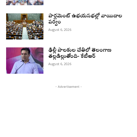
పార్లమెంట్ ఉభయసభల్లో వాయిదాల
పర్వం
August 6, 2026
ఢిల్లీ పాలకుల చేతిలో తెలంగాణ
తల్లడిల్లుతోంది- కేటీఆర్
August 6, 2026
- Advertisement -