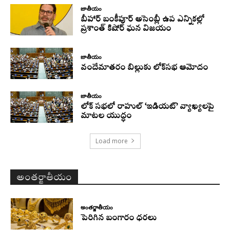
జాతీయం
బీహార్ బంకీపూర్ అసెంబ్లీ ఉప ఎన్నికల్లో
ప్రశాంత్ కిషోర్ ఘన విజయం
జాతీయం
వందేమాతరం బిల్లుకు లోక్‌సభ ఆమోదం
జాతీయం
లోక్ సభలో రాహుల్ ‘ఇడియట్’ వ్యాఖ్యలపై
మాటల యుద్ధం
Load more
అంతర్జాతీయం
అంతర్జాతీయం
పెరిగిన బంగారం ధరలు