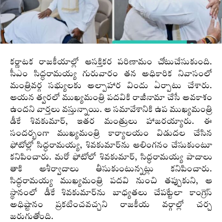
కర్ణాటక రాజకీయాల్లో ఆసక్తికర పరిణామం చోటుచేసుకుంది.
సీఎం సిద్ధరామయ్య గురువారం తన అధికారిక నివాసంలో
మంత్రివర్గ సభ్యులకు అల్పాహార విందు ఏర్పాటు చేశారు.
ఆయన త్వరలో ముఖ్యమంత్రి పదవికి రాజీనామా చేసే అవకాశం
ఉందని వార్తలు వస్తున్నాయి. ఆ సమావేశానికి ఉప ముఖ్యమంత్రి
డీకే శివకుమార్‌, ఇతర మంత్రులు హాజరయ్యారు. ఈ
సందర్భంగా ముఖ్యమంత్రి కార్యాలయం విడుదల చేసిన
ఫోటోల్లో సిద్ధరామయ్య, శివకుమార్‌ను ఆలింగనం చేసుకుంటూ
కనిపించారు. మరో ఫోటోలో శివకుమార్, సిద్ధరామయ్య పాదాలు
తాకి ఆశీర్వాదాలు తీసుకుంటున్నట్లు కనిపించారు.
సిద్ధరామయ్య ముఖ్యమంత్రి పదవి నుంచి తప్పుకుని, ఆ
స్థానంలో డీకే శివకుమార్‌ను బాధ్యతలు చేపట్టేలా కాంగ్రెస్
అధిష్టానం ప్రకటించవచ్చని రాజకీయ వర్గాల్లో చర్చ
జరుగుతోంది.