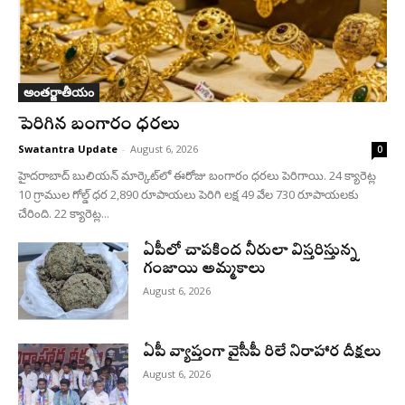
అంతర్జాతీయం
పెరిగిన బంగారం ధరలు
Swatantra Update
-
August 6, 2026
0
హైదరాబాద్ బులియన్‌ మార్కెట్‌లో ఈరోజు బంగారం ధరలు పెరిగాయి. 24 క్యారెట్ల
10 గ్రాముల గోల్డ్‌ ధర 2,890 రూపాయలు పెరిగి లక్ష 49 వేల 730 రూపాయలకు
చేరింది. 22 క్యారెట్ల...
ఏపీలో చాపకింద నీరులా విస్తరిస్తున్న
గంజాయి అమ్మకాలు
August 6, 2026
ఏపీ వ్యాప్తంగా వైసీపీ రిలే నిరాహార దీక్షలు
August 6, 2026