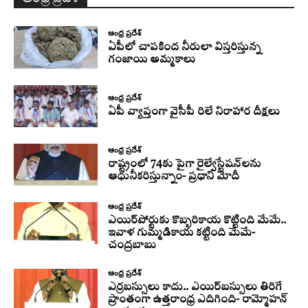
ఆంధ్ర ప్రదేశ్
ఏపీలో చాపకింద నీరులా విస్తరిస్తున్న
గంజాయి అమ్మకాలు
ఆంధ్ర ప్రదేశ్
ఏపీ వ్యాప్తంగా వైసీపీ రిలే నిరాహార దీక్షలు
ఆంధ్ర ప్రదేశ్
రాష్ట్రంలో 74కు పైగా రైల్వేస్టేషన్‌లను
ఆధునీకరిస్తున్నాం- ప్రధాని మోదీ
ఆంధ్ర ప్రదేశ్
ఎయిర్‌పోర్టుకు కొబ్బరికాయ కొట్టింది మేమే..
ఇవాళ గుమ్మడికాయ కట్టింది మేమే-
చంద్రబాబు
ఆంధ్ర ప్రదేశ్
ఎర్రబస్సులు కాదు.. ఎయిర్‌బస్సులు తిరిగే
ప్రాంతంగా ఉత్తరాంధ్ర ఎదిగింది- రామ్మోహన్