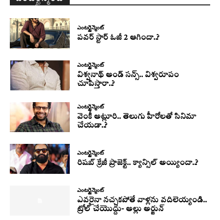
ఎంటర్టైన్మెంట్
పవర్ స్టార్ ఓజీ 2 ఆగిందా..?
ఎంటర్టైన్మెంట్
విశ్వనాథ్ అండ్ సన్స్.. విశ్వరూపం
చూపిస్తారా..?
ఎంటర్టైన్మెంట్
వెంకీ అట్లూరి.. తెలుగు హీరోలతో సినిమా
చేయడా..?
ఎంటర్టైన్మెంట్
రిషబ్ క్రేజీ ప్రాజెక్ట్.. క్యాన్సిల్ అయ్యిందా..?
ఎంటర్టైన్మెంట్
ఎవరైనా నచ్చకపోతే వాళ్లను వదిలెయ్యండి..
ట్రోల్ చేయొద్దు- అల్లు అర్జున్