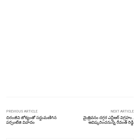
PREVIOUS ARTICLE
NEXT ARTICLE
చిరంజీవి జోక్యంతో సద్దుమణిగిన
మైత్రివనం దగ్గర ఎన్టీఆర్ విగ్రహం..
పర్సంటేజి వివాదం
ఆవిష్కరించనున్న రేవంత్ రెడ్డి