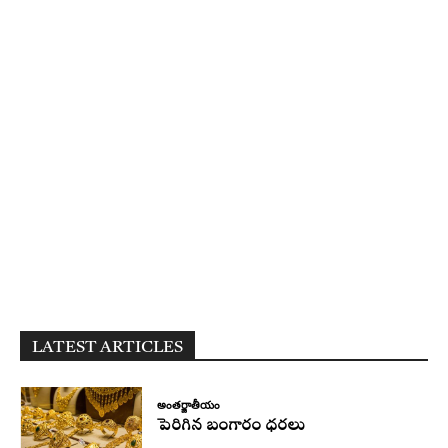
LATEST ARTICLES
అంతర్జాతీయం
పెరిగిన బంగారం ధరలు