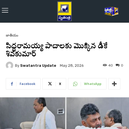
జాతీయం
సిద్ధరామయ్య పాదాలకు మొక్కిన డీకే
శివకుమార్‌
By
Swatantra Update
40
0
May 28, 2026
Facebook
X
WhatsApp