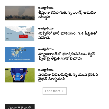
అంతర్జాతీయం
తీవ్రంగా కొనసాగుతున్న ఇరాన్‌, అమెరికా
యుద్ధం
అంతర్జాతీయం
మెక్సికోలో భారీ భూకంపం.. 7.4 తీవ్రతతో
నమోదు
అంతర్జాతీయం
న్యూజిలాండ్‌లో భూప్రకంపనలు.. రిక్టర్‌
స్కేల్‌పై తీవ్రత 5.9గా నమోదు
అంతర్జాతీయం
వరుసగా విఫలమవుతున్న యువ క్రికెటర్
వైభవ్ సూర్యవంశీ
Load more
ఎంటర్టైన్మెంట్