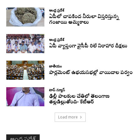
ఆంధ్ర ప్రదేశ్
ఏపీలో చాపకింద నీరులా విస్తరిస్తున్న
గంజాయి అమ్మకాలు
ఆంధ్ర ప్రదేశ్
ఏపీ వ్యాప్తంగా వైసీపీ రిలే నిరాహార దీక్షలు
జాతీయం
పార్లమెంట్ ఉభయసభల్లో వాయిదాల పర్వం
టాప్ న్యూస్
ఢిల్లీ పాలకుల చేతిలో తెలంగాణ
తల్లడిల్లుతోంది- కేటీఆర్
Load more
ఆంధ్ర ప్రదేశ్