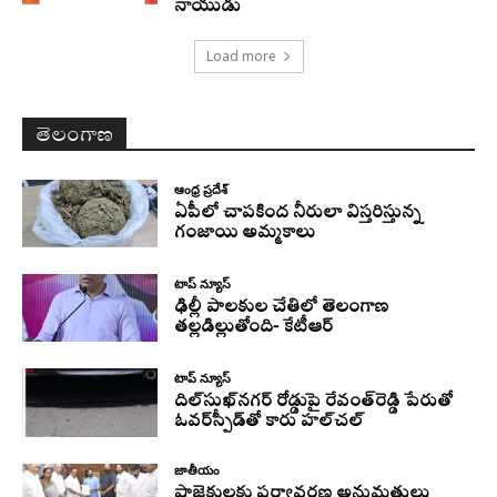
నాయుడు
Load more
తెలంగాణ
ఆంధ్ర ప్రదేశ్
ఏపీలో చాపకింద నీరులా విస్తరిస్తున్న
గంజాయి అమ్మకాలు
టాప్ న్యూస్
ఢిల్లీ పాలకుల చేతిలో తెలంగాణ
తల్లడిల్లుతోంది- కేటీఆర్
టాప్ న్యూస్
దిల్‌సుఖ్‌నగర్‌ రోడ్డుపై రేవంత్‌రెడ్డి పేరుతో
ఓవర్‌స్పీడ్‌తో కారు హల్‌చల్‌
జాతీయం
ప్రాజెక్టులకు పర్యావరణ అనుమతులు