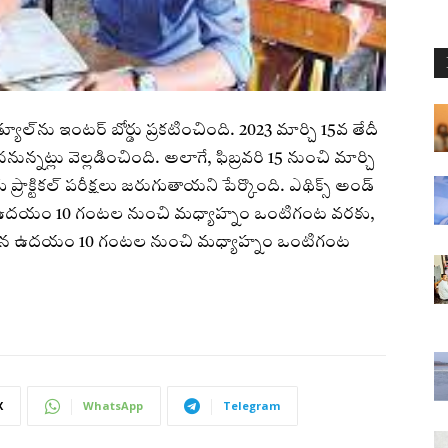
్యూల్‌ను ఇంటర్‌ బోర్డు ప్రకటించింది. 2023 మార్చి 15వ తేదీ
నున్నట్లు వెల్లడించింది. అలాగే, ఫిబ్రవరి 15 నుంచి మార్చి
్రాక్టికల్‌ పరీక్షలు జరుగుతాయని పేర్కొంది. ఎథిక్స్‌ అండ్‌
తేదీన ఉదయం 10 గంటల నుంచి మధ్యాహ్నం ఒంటిగంట వరకు,
మార్చి 6న ఉదయం 10 గంటల నుంచి మధ్యాహ్నం ఒంటిగంట
X
WhatsApp
Telegram