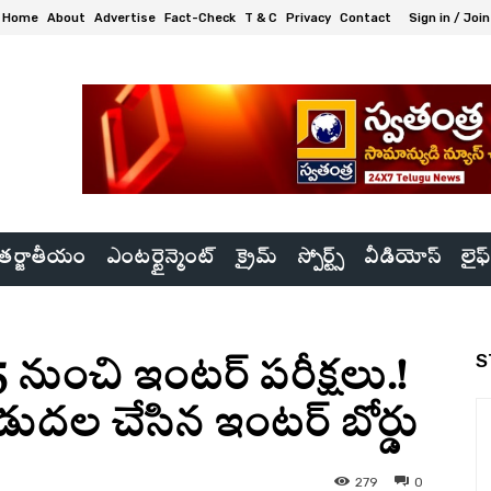
Home
About
Advertise
Fact-Check
T & C
Privacy
Contact
Sign in / Join
ర్జాతీయం
ఎంటర్టైన్మెంట్
క్రైమ్
స్పోర్ట్స్
వీడియోస్
లైఫ్
S
నుంచి ఇంటర్‌ పరీక్షలు.!
ిడుదల చేసిన ఇంటర్‌ బోర్డు
279
0