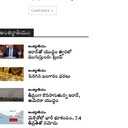
Load more
అంతర్జాతీయం
అంతర్జాతీయం
ఇరాన్‌తో యుద్ధం త్వరలో
ముగుస్తుంది- ట్రంప్‌
అంతర్జాతీయం
పెరిగిన బంగారం ధరలు
అంతర్జాతీయం
తీవ్రంగా కొనసాగుతున్న ఇరాన్‌,
అమెరికా యుద్ధం
అంతర్జాతీయం
మెక్సికోలో భారీ భూకంపం.. 7.4
తీవ్రతతో నమోదు