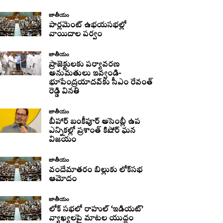
జాతీయం
పార్లమెంట్ ఉభయసభల్లో
వాయిదాల పర్వం
జాతీయం
ప్రాజెక్టులకు పర్యావరణ
అనుమతులు ఇవ్వండి-
భూపేంద్రయాదవ్‌కు సీఎం రేవంత్‌
రెడ్డి వినతి
జాతీయం
బీహార్ బంకీపూర్ అసెంబ్లీ ఉప
ఎన్నికల్లో ప్రశాంత్ కిషోర్ ఘన
విజయం
జాతీయం
వందేమాతరం బిల్లుకు లోక్‌సభ
ఆమోదం
జాతీయం
లోక్ సభలో రాహుల్ ‘ఇడియట్’
వ్యాఖ్యలపై మాటల యుద్ధం