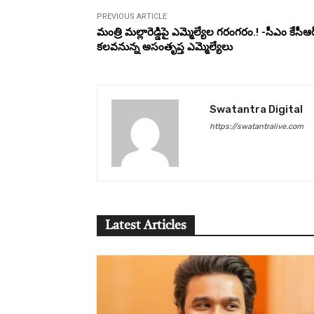
PREVIOUS ARTICLE
మంత్రి మల్లారెడ్డిపై ఎమ్మెల్యేల గరంగరం.! -సీఎం కేసీఆర
కలవనున్న అసంతృప్త ఎమ్మెల్యేలు
Swatantra Digital
https://swatantralive.com
Latest Articles