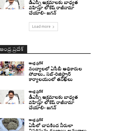
డీఎస్సీ అక్రమాలకు బాధ్యత
వహిస్తూ లోకేష్‌ రాజీనామా
చేయాలి- జగన్
Load more
ఆంధ్ర ప్రదేశ్
ఆంధ్ర ప్రదేశ్
నంద్యాలలో ఏసీబీ అధికారుల
సోదాలు.. సబ్-రిజిస్ట్రార్
కార్యాలయంలో తనిఖీలు
ఆంధ్ర ప్రదేశ్
డీఎస్సీ అక్రమాలకు బాధ్యత
వహిస్తూ లోకేష్‌ రాజీనామా
చేయాలి- జగన్
ఆంధ్ర ప్రదేశ్
ఏపీలో చాపకింద నీరులా