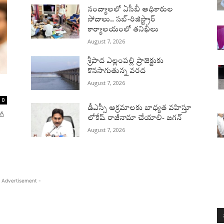
నంద్యాలలో ఏసీబీ అధికారుల
సోదాలు.. సబ్-రిజిస్ట్రార్
కార్యాలయంలో తనిఖీలు
August 7, 2026
శ్రీపాద ఎల్లంపల్లి ప్రాజెక్టుకు
కొనసాగుతున్న వరద
August 7, 2026
0
డీఎస్సీ అక్రమాలకు బాధ్యత వహిస్తూ
దీ
లోకేష్‌ రాజీనామా చేయాలి- జగన్
August 7, 2026
 Advertisement -