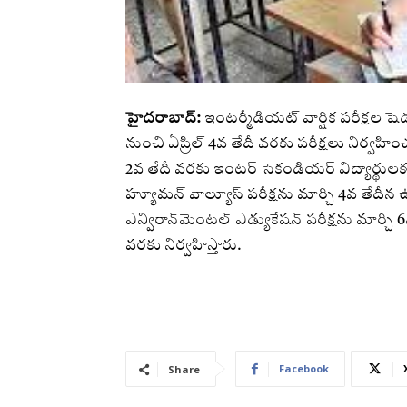
హైదరాబాద్‌:
ఇంటర్మీడియట్‌ వార్షిక పరీక్షల షెడ
నుంచి ఏప్రిల్‌ 4వ తేదీ వరకు పరీక్షలు నిర్వహించ
2వ తేదీ వరకు ఇంటర్‌ సెకండియర్‌ విద్యార్థులకు ప
హ్యూమన్‌ వాల్యూస్‌ పరీక్షను మార్చి 4వ 
ఎన్విరాన్‌మెంటల్‌ ఎడ్యుకేషన్‌ పరీక్షను 
వరకు నిర్వహిస్తారు.
Facebook
Share