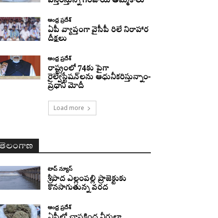
విస్తరిస్తున్న గంజాయి అమ్మకాలు
ఆంధ్ర ప్రదేశ్
ఏపీ వ్యాప్తంగా వైసీపీ రిలే నిరాహార
దీక్షలు
ఆంధ్ర ప్రదేశ్
రాష్ట్రంలో 74కు పైగా
రైల్వేస్టేషన్‌లను ఆధునీకరిస్తున్నాం-
ప్రధాని మోదీ
Load more
తెలంగాణ
టాప్ న్యూస్
శ్రీపాద ఎల్లంపల్లి ప్రాజెక్టుకు
కొనసాగుతున్న వరద
ఆంధ్ర ప్రదేశ్
ఏపీలో చాపకింద నీరులా