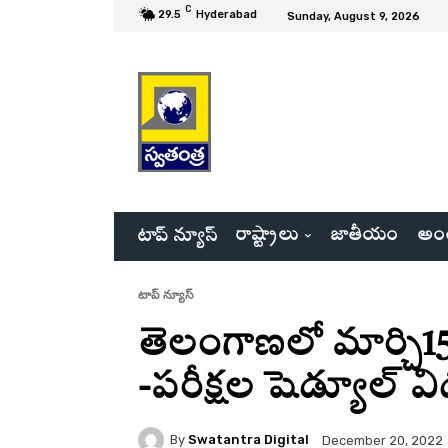
C
29.5
Hyderabad
Sunday, August 9, 2026
రాష్ట్రాలు
జాతీయం
అంత
టాప్ న్యూస్
టాప్ న్యూస్
తెలంగాణలో మార్చి15 
-పరీక్షల షెడ్యూల్ వ
By
Swatantra Digital
December 20, 2022