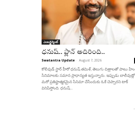
ఎంటర్టైన్మెంట్
ధనుష్‌.. ప్లాన్ అదిరింది..
Swatantra Update
-
August 7, 2026
కోలీవుడ్ స్టార్ హీరో ధనుష్ తమిళ్, తెలుగు చిత్రాలతో పాటు హిం
సినిమాలకు సమాన ప్రాధాన్యత ఇస్తున్నారు. ఇప్పుడు బాలీవుడ్లో
మరో ప్రతిష్టాత్మకమైన సినిమా చేసేందుకు ఓకే చెప్పారని టాక్
వినిపిస్తోంది. ధనుష్...
-