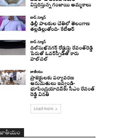
విస్తరిస్తున్న గంజాయి అమ్మకాలు
టాప్ న్యూస్
ఢిల్లీ పాలకుల చేతిలో తెలంగాణ
తల్లడిల్లుతోంది- కేటీఆర్
టాప్ న్యూస్
దిల్‌సుఖ్‌నగర్‌ రోడ్డుపై రేవంత్‌రెడ్డి
పేరుతో ఓవర్‌స్పీడ్‌తో కారు
హల్‌చల్‌
జాతీయం
ప్రాజెక్టులకు పర్యావరణ
అనుమతులు ఇవ్వండి-
భూపేంద్రయాదవ్‌కు సీఎం రేవంత్‌
రెడ్డి వినతి
Load more
జాతీయం