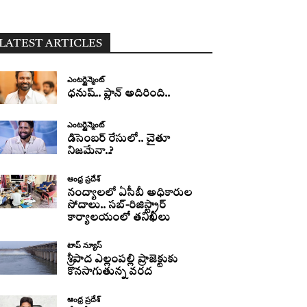
LATEST ARTICLES
ఎంటర్టైన్మెంట్
ధనుష్‌.. ప్లాన్ అదిరింది..
ఎంటర్టైన్మెంట్
డిసెంబర్ రేసులో.. చైతూ
నిజమేనా..?
ఆంధ్ర ప్రదేశ్
నంద్యాలలో ఏసీబీ అధికారుల
సోదాలు.. సబ్-రిజిస్ట్రార్
కార్యాలయంలో తనిఖీలు
టాప్ న్యూస్
శ్రీపాద ఎల్లంపల్లి ప్రాజెక్టుకు
కొనసాగుతున్న వరద
ఆంధ్ర ప్రదేశ్