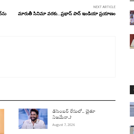
NEXT ARTICLE
్‌ను
మారుతీ సినిమా వరకు…ప్రభాస్ పాన్ ఇండియా ప్రయాణం
డిసెంబర్ రేసులో.. చైతూ
నిజమేనా..?
August 7, 2026