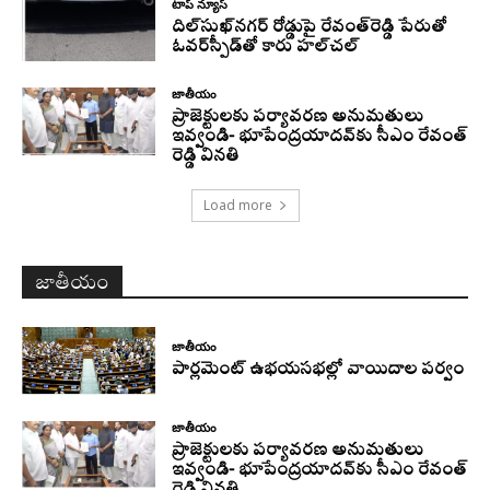
టాప్ న్యూస్
దిల్‌సుఖ్‌నగర్‌ రోడ్డుపై రేవంత్‌రెడ్డి పేరుతో
ఓవర్‌స్పీడ్‌తో కారు హల్‌చల్‌
జాతీయం
ప్రాజెక్టులకు పర్యావరణ అనుమతులు
ఇవ్వండి- భూపేంద్రయాదవ్‌కు సీఎం రేవంత్‌
రెడ్డి వినతి
Load more
జాతీయం
జాతీయం
పార్లమెంట్ ఉభయసభల్లో వాయిదాల పర్వం
జాతీయం
ప్రాజెక్టులకు పర్యావరణ అనుమతులు
ఇవ్వండి- భూపేంద్రయాదవ్‌కు సీఎం రేవంత్‌