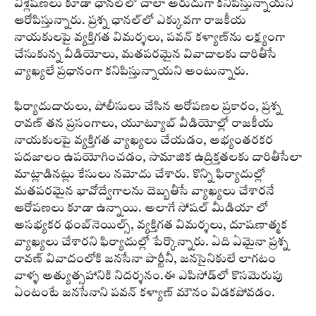
విశ్లేషణలు కూడా ఛానల్‌లో చాలా అరుదుగా కనిపిస్తున్నాయని
ఆరోపిస్తున్నారు. ప్రశ్న ఛానల్‌లో ఎక్కువగా రాజకీయ
నాయకులపై వ్యక్తిగత విమర్శలు, పవన్ కళ్యాణ్‌ను లక్ష్యంగా
చేసుకున్న వీడియోలు, మతపరమైన వివాదాలకు దారితీసే
వ్యాఖ్యలే ప్రధానంగా కనిపిస్తున్నాయని అంటున్నారు.
ఫిర్యాదుదారులు, పోలీసులు చేసిన ఆరోపణల ప్రకారం, ప్రశ్న
రావణ్ తన ప్రసంగాలు, యూట్యూబ్ వీడియోల్లో రాజకీయ
నాయకులపై వ్యక్తిగత వ్యాఖ్యలు చేయడం, అభ్యంతరకర
పదజాలం ఉపయోగించడం, సామాజిక ఉద్రిక్తతలకు దారితీసేలా
మాట్లాడినట్లు కేసులు నమోదు చేశారు. కొన్ని ఫిర్యాదుల్లో
మతపరమైన భావోద్వేగాలను దెబ్బతీసే వ్యాఖ్యలు చేశారనే
ఆరోపణలు కూడా ఉన్నాయి. అలాగే సోషల్ మీడియా లో
అసభ్యకర థంబ్‌నెయిల్స్, వ్యక్తిగత విమర్శలు, దూషణాత్మక
వ్యాఖ్యలు చేశారని ఫిర్యాదుల్లో పేర్కొన్నారు. ఏది ఏమైనా ప్రశ్న
రావణ్ వివాదంలోకి జనసేనా పార్టీనీ, జనసైనికులే లాగటం
వాళ్ళ అత్యుత్సహానికి నిదర్శనం.ఈ ఎపిసోడ్‌లో కొసమెరుపు
ఏంటంటే జనసేనాని పవన్ కళ్యాణ్ మౌనం విడకపోవడం.