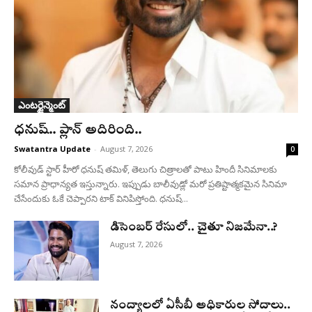
ఎంటర్టైన్మెంట్
ధనుష్‌.. ప్లాన్ అదిరింది..
Swatantra Update
-
August 7, 2026
0
కోలీవుడ్ స్టార్ హీరో ధనుష్ తమిళ్, తెలుగు చిత్రాలతో పాటు హిందీ సినిమాలకు
సమాన ప్రాధాన్యత ఇస్తున్నారు. ఇప్పుడు బాలీవుడ్లో మరో ప్రతిష్టాత్మకమైన సినిమా
చేసేందుకు ఓకే చెప్పారని టాక్ వినిపిస్తోంది. ధనుష్...
డిసెంబర్ రేసులో.. చైతూ నిజమేనా..?
August 7, 2026
నంద్యాలలో ఏసీబీ అధికారుల సోదాలు..