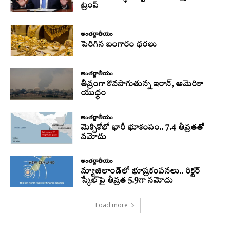
ట్రంప్‌
అంతర్జాతీయం
పెరిగిన బంగారం ధరలు
అంతర్జాతీయం
తీవ్రంగా కొనసాగుతున్న ఇరాన్‌, అమెరికా
యుద్ధం
అంతర్జాతీయం
మెక్సికోలో భారీ భూకంపం.. 7.4 తీవ్రతతో
నమోదు
అంతర్జాతీయం
న్యూజిలాండ్‌లో భూప్రకంపనలు.. రిక్టర్‌
స్కేల్‌పై తీవ్రత 5.9గా నమోదు
Load more