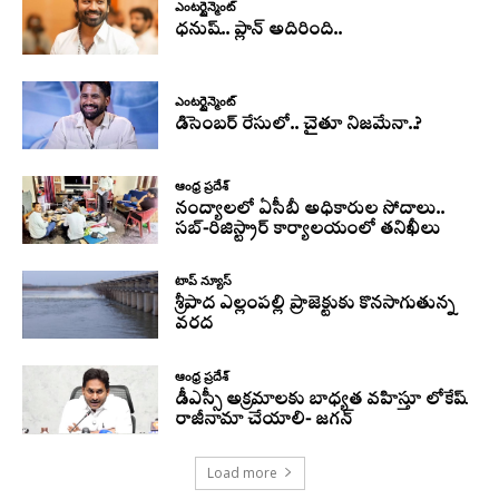
ఎంటర్టైన్మెంట్
ధనుష్‌.. ప్లాన్ అదిరింది..
ఎంటర్టైన్మెంట్
డిసెంబర్ రేసులో.. చైతూ నిజమేనా..?
ఆంధ్ర ప్రదేశ్
నంద్యాలలో ఏసీబీ అధికారుల సోదాలు..
సబ్-రిజిస్ట్రార్ కార్యాలయంలో తనిఖీలు
టాప్ న్యూస్
శ్రీపాద ఎల్లంపల్లి ప్రాజెక్టుకు కొనసాగుతున్న
వరద
ఆంధ్ర ప్రదేశ్
డీఎస్సీ అక్రమాలకు బాధ్యత వహిస్తూ లోకేష్‌
రాజీనామా చేయాలి- జగన్
Load more