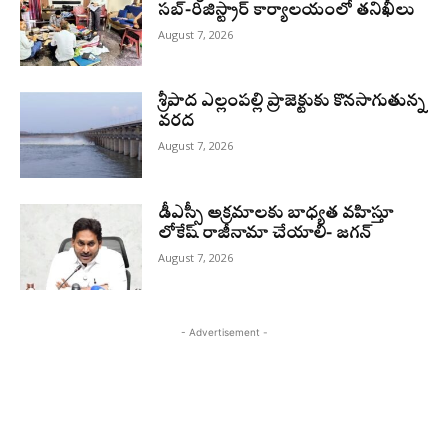
సబ్-రిజిస్ట్రార్ కార్యాలయంలో తనిఖీలు
August 7, 2026
శ్రీపాద ఎల్లంపల్లి ప్రాజెక్టుకు కొనసాగుతున్న
వరద
August 7, 2026
డీఎస్సీ అక్రమాలకు బాధ్యత వహిస్తూ
లోకేష్‌ రాజీనామా చేయాలి- జగన్
August 7, 2026
- Advertisement -