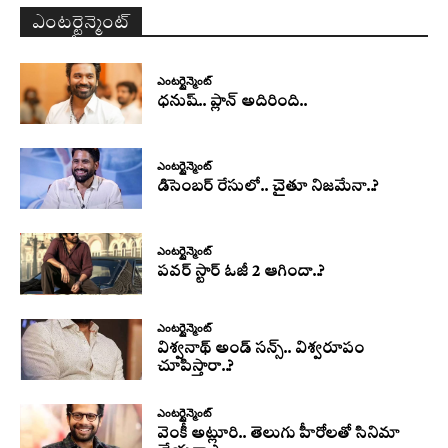
ఎంటర్టైన్మెంట్
ఎంటర్టైన్మెంట్
ధనుష్‌.. ప్లాన్ అదిరింది..
ఎంటర్టైన్మెంట్
డిసెంబర్ రేసులో.. చైతూ నిజమేనా..?
ఎంటర్టైన్మెంట్
పవర్ స్టార్ ఓజీ 2 ఆగిందా..?
ఎంటర్టైన్మెంట్
విశ్వనాథ్ అండ్ సన్స్.. విశ్వరూపం
చూపిస్తారా..?
ఎంటర్టైన్మెంట్
వెంకీ అట్లూరి.. తెలుగు హీరోలతో సినిమా