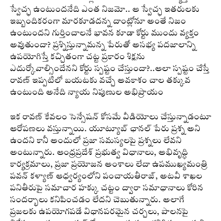
స్వేచ్ఛ ఉంటుంద‌నేది ఎంత నిజ‌మో.. ఆ స్వేచ్ఛ ఇత‌రుల‌కు
ఇబ్బందిక‌రంగా మార‌కూడ‌దన్న దాంట్లోనూ అంతే నిజం
ఉంటుంద‌ని గుర్తించాల‌నే భావన కూడా కోర్టు ముందు వ్యక్తం
అవుతుందా? ప్రశ్నిస్తున్నామన్న పేరుతో అస‌భ్య ప‌ద‌జాలాన్ని
ఉప‌యోగిస్తే క‌చ్చితంగా చ‌ట్ట ప్రకారం శిక్షను
ఎదుర్కోవాల్సిందేన‌ని కోర్టు స్పష్టం చేస్తుందా?..ఆలా స్పష్టం చేస్తే
రావణ్ ఇప్పటిలో బయటకు వచ్చే అవకాశం చాల తక్కువ
ఉంటుంది అనేది న్యాయ నిపుణుల అభిప్రాయం
ఇక రావణ్ కేవలం సెన్సేషన్ కోసమే వీడియోలు చేస్తున్నాడంటూ
ఆరోపణలు వస్తున్నాయి. యూట్యూబ్ ఛానల్ పేరు ప్రశ్న అని
ఉందని కానీ అందులో ప్రజా సమస్యలపై ప్రశ్నలు లేవని
అంటున్నారు. ఆంధ్రప్రదేశ్ ప్రభుత్వ విధానాలు, అభివృద్ధి
కార్యక్రమాలు, ప్రజా ప్రయోజన అంశాలు లేదా ఉపముఖ్యమంత్రి
పవన్ కళ్యాణ్ ఆధ్వర్యంలోని పంచాయతీరాజ్, అటవీ శాఖల
పనితీరుపై సమాచార హక్కు చట్టం ద్వారా సమాధానాలు కోరిన
సందర్భాలు కనిపించడం లేదని చెబుతున్నారు. అలాగే
ప్రజలకు ఉపయోగపడే విధానపరమైన చర్చలు, పాలనపై