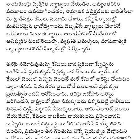
నాయకులపై వ్యక్తిగత వ్యాఖ్యలు చేయడం, అభ్యంతరకర
పదజాలం ఉపయోగించడం, సామాజిక ఉద్రిక్తతలకు దారితీసేలా
మాట్లాడినట్లు కేసులు నమోదు చేశారు. కొన్ని ఫిర్యాదుల్లో
మతపరమైన భావోద్వేగాలను దెబ్బతీసే వ్యాఖ్యలు చేశారనే
ఆరోపణలు కూడా ఉన్నాయి. అలాగే సోషల్ మీడియాలో
అసభ్యకర థంబ్‌నెయిల్స్, వ్యక్తిగత విమర్శలు, దూషణాత్మక
వ్యాఖ్యలు చేశారని ఫిర్యాదుల్లో పేర్కొన్నారు.
తనపై నమోదవుతున్న కేసులు భావ ప్రకటనా స్వేచ్ఛను
అణిచివేసే ప్రయత్నమని ప్రశ్న రావణ్ చెబుతున్నారు. ఒక
కేసులో బెయిల్ వచ్చిన వెంటనే మరో కేసులో అరెస్టు చేయడం
ద్వారా తనను నిరంతరం జైలులోనే ఉంచాలని ప్రభుత్వం
ప్రయత్నిస్తోందని ఆరోపించారు. తనపై ఐదోసారి అరెస్టు
జరిగిందని, రాష్ట్రంలో ప్రజా సమస్యలను పక్కనబెట్టి పోలీసులు
తనపైనే దృష్టి పెట్టారని విమర్శించారు. తాను ఎలాంటి నేరాలు
చేయలేదని, కేవ‌లం రాజకీయ నాయకులను ప్రశ్నించానని
చెప్పారు. అలాగే చట్టబద్ధంగా నిరసన తెలిపే హక్కు తనకు
ఉందని, ప్రభుత్వం తన గొంతును నొక్కే ప్రయత్నం చేస్తోందని