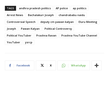
TAGS
andhra pradesh politics
AP police
ap politics
Arrest News
Bachalakuri Joseph
chandrababu naidu
Controversial Speech
deputy cm pawan kalyan
Eluru Meeting
Joseph
Pawan Kalyan
Political Controversy
Political YouTuber
Prashna Ravan
Prashna YouTube Channel
YouTuber
ysrcp
Facebook
X
WhatsApp