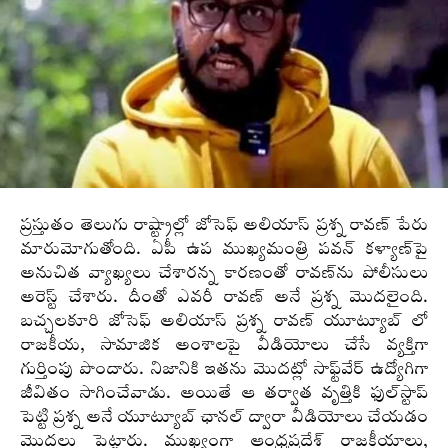
ప్రస్తుతం తెలుగు రాష్ట్రాల్లో జోసెఫ్ అలియాస్ ప్రశ్న రావణ్‌ పేరు
మారుమోగుతోంది. ఏపీ ఉప ముఖ్యమంత్రి ప‌వ‌న్ క‌ళ్యాణ్‌పై
అనుచిత వ్యాఖ్యలు చేశార‌న్న కార‌ణంతో రావ‌ణ్‌ను పోలీసులు
అరెస్ట్ చేశారు. దీంతో ఎవ‌రీ రావ‌ణ్ అనే ప్రశ్న మొదలైంది.
బచ్చలకూరి జోసెఫ్ అలియాస్ ప్రశ్న రావణ్ యూట్యూబ్ లో
రాజకీయ, సామాజిక అంశాలపై వీడియోలు చేసే వ్యక్తిగా
గుర్తింపు పొందారు. నిజానికి ఇత‌ను మొద‌ట్లో సాఫ్ట్‌వేర్ ఉద్యోగిగా
జీవితం సాగించేవాడు. అయితే ఆ త‌ర్వాత వృత్తికి ఫుల్‌స్టాప్
పెట్టి ప్రశ్న అనే యూట్యూబ్ ఛాన‌ల్ ద్వారా వీడియోలు చేయ‌డం
మొద‌లు పెట్టారు. ముఖ్యంగా ఆంధ్రప్రదేశ్ రాజకీయాలు,