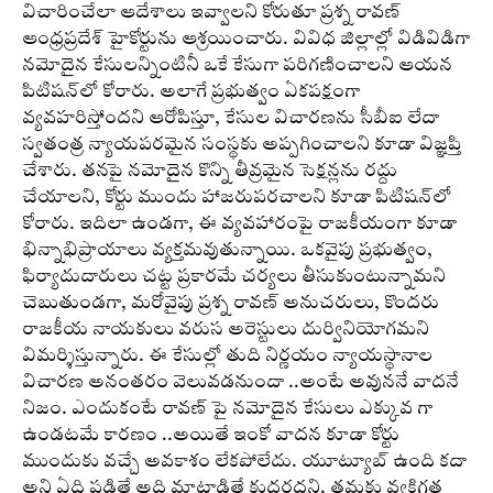
విచారించేలా ఆదేశాలు ఇవ్వాలని కోరుతూ ప్రశ్న రావణ్
ఆంధ్రప్రదేశ్ హైకోర్టును ఆశ్రయించారు. వివిధ జిల్లాల్లో విడివిడిగా
నమోదైన కేసులన్నింటినీ ఒకే కేసుగా పరిగణించాలని ఆయన
పిటిషన్‌లో కోరారు. అలాగే ప్రభుత్వం ఏకపక్షంగా
వ్యవహరిస్తోందని ఆరోపిస్తూ, కేసుల విచారణను సీబీఐ లేదా
స్వతంత్ర న్యాయపరమైన సంస్థకు అప్పగించాలని కూడా విజ్ఞప్తి
చేశారు. తనపై నమోదైన కొన్ని తీవ్రమైన సెక్షన్లను రద్దు
చేయాలని, కోర్టు ముందు హాజరుపరచాలని కూడా పిటిషన్‌లో
కోరారు. ఇదిలా ఉండగా, ఈ వ్యవహారంపై రాజకీయంగా కూడా
భిన్నాభిప్రాయాలు వ్యక్తమవుతున్నాయి. ఒకవైపు ప్రభుత్వం,
ఫిర్యాదుదారులు చట్ట ప్రకారమే చర్యలు తీసుకుంటున్నామని
చెబుతుండగా, మరోవైపు ప్రశ్న రావణ్ అనుచరులు, కొందరు
రాజకీయ నాయకులు వరుస అరెస్టులు దుర్వినియోగమని
విమర్శిస్తున్నారు. ఈ కేసుల్లో తుది నిర్ణయం న్యాయస్థానాల
విచారణ అనంతరం వెలువడనుందా ..అంటే అవుననే వాదనే
నిజం. ఎందుకంటే రావణ్ పై నమోదైన కేసులు ఎక్కువ గా
ఉండటమే కారణం ..అయితే ఇంకో వాదన కూడా కోర్టు
ముందుకు వచ్చే అవకాశం లేకపోలేదు. యూట్యూబ్ ఉంది క‌దా
అని ఏది ప‌డితే అది మాట్లాడితే కుద‌ర‌ద‌ని. త‌మ‌కు వ్యక్తిగత