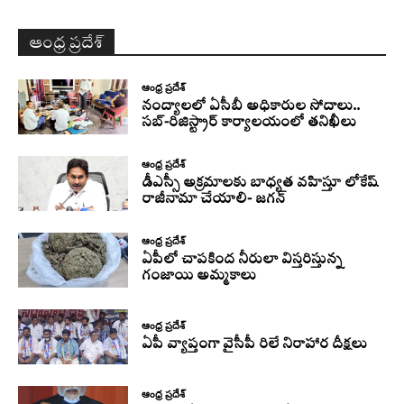
ఆంధ్ర ప్రదేశ్
ఆంధ్ర ప్రదేశ్
నంద్యాలలో ఏసీబీ అధికారుల సోదాలు..
సబ్-రిజిస్ట్రార్ కార్యాలయంలో తనిఖీలు
ఆంధ్ర ప్రదేశ్
డీఎస్సీ అక్రమాలకు బాధ్యత వహిస్తూ లోకేష్‌
రాజీనామా చేయాలి- జగన్
ఆంధ్ర ప్రదేశ్
ఏపీలో చాపకింద నీరులా విస్తరిస్తున్న
గంజాయి అమ్మకాలు
ఆంధ్ర ప్రదేశ్
ఏపీ వ్యాప్తంగా వైసీపీ రిలే నిరాహార దీక్షలు
ఆంధ్ర ప్రదేశ్