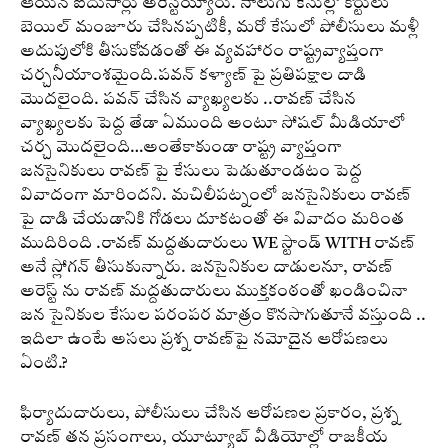
ఆయన ఐదుసార్లు అరెస్టయ్యారు. నాలుగు కేసుల్లో కోర్టులు
బెయిల్ మంజూరు చేసినప్పటికీ, మరో కేసులో పోలీసులు మళ్లీ
అదుపులోకి తీసుకోవడంతో ఈ వ్యవహారం రాష్ట్రవ్యాప్తంగా
చర్చనీయాంశమైంది.పవన్ కళ్యాణ్ పై ప్రతిపక్షాల దాడి
మొదలైంది. పవన్ చేసిన వ్యాఖ్యలకు ..రావణ్ చేసిన
వ్యాఖ్యలకు పెద్ద తేడా ఏముంది అంటూ సోషల్ మీడియాలో
చర్చ మొదలైంది…అంతేకాకుండా రాష్ట్ర వ్యాప్తంగా
జనసైనికులు రావణ్ పై కేసులు పెడుతూండటం పెద్ద
వివాదంగా మారిందని. మచిలీపట్నంలో జనసైనికులు రావణ్
పై దాడి చేయడానికి గోడలు దూకటంతో ఈ వివాదం మరింత
ముదిరింది .రావణ్ మద్దతుదారులు WE స్టాండ్ WITH రావణ్
అనే స్లోగన్ తీసుకున్నారు. జనసైనికుల దాడులనూ, రావణ్
అరెస్ట్ ను రావణ్ మద్దతుదారులు ముక్తకంఠంతో ఖండించినా
జన సైనికుల కేసుల పరంపర మాత్రం కొనసాగుతూనే వస్తుంది ..
ఇదిలా ఉంటే అసలు ప్రశ్న రావణ్‌పై నమోదైన ఆరోపణలు
ఏంటి.?
ఫిర్యాదుదారులు, పోలీసులు చేసిన ఆరోపణల ప్రకారం, ప్రశ్న
రావణ్ తన ప్రసంగాలు, యూట్యూబ్ వీడియోల్లో రాజకీయ