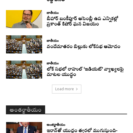
రెడ్డి వినతి
జాతీయం
బీహార్ బంకీపూర్ అసెంబ్లీ ఉప ఎన్నికల్లో
ప్రశాంత్ కిషోర్ ఘన విజయం
జాతీయం
వందేమాతరం బిల్లుకు లోక్‌సభ ఆమోదం
జాతీయం
లోక్ సభలో రాహుల్ ‘ఇడియట్’ వ్యాఖ్యలపై
మాటల యుద్ధం
Load more
అంతర్జాతీయం
అంతర్జాతీయం
ఇరాన్‌తో యుద్ధం త్వరలో ముగుస్తుంది-