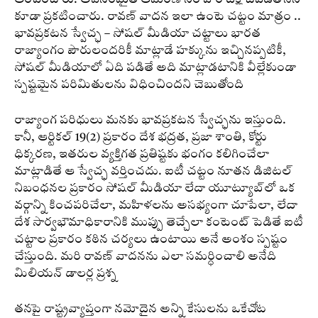
ఆరోపించారు. అవసరమైతే ఆమరణ నిరాహార దీక్ష చేపడతానని
కూడా ప్రకటించారు. రావణ్ వాదన ఇలా ఉంటె చట్టం మాత్రం ..
భావప్రకటన స్వేచ్ఛ – సోషల్ మీడియా చట్టాలు భారత
రాజ్యాంగం పౌరులందరికీ మాట్లాడే హక్కును ఇచ్చినప్పటికీ,
సోషల్ మీడియాలో ఏది పడితే అది మాట్లాడటానికి వీల్లేకుండా
స్పష్టమైన పరిమితులను విధించిందని చెబుతోంది
రాజ్యాంగ పరిధులు మనకు భావప్రకటన స్వేచ్ఛను ఇస్తుంది.
కానీ, ఆర్టికల్ 19(2) ప్రకారం దేశ భద్రత, ప్రజా శాంతి, కోర్టు
ధిక్కరణ, ఇతరుల వ్యక్తిగత ప్రతిష్టకు భంగం కలిగించేలా
మాట్లాడితే ఆ స్వేచ్ఛ వర్తించదు. ఐటీ చట్టం నూతన డిజిటల్
నిబంధనల ప్రకారం సోషల్ మీడియా లేదా యూట్యూబ్‌లో ఒక
వర్గాన్ని కించపరిచేలా, మహిళలను అసభ్యంగా చూపేలా, లేదా
దేశ సార్వభౌమాధికారానికి ముప్పు తెచ్చేలా కంటెంట్ పెడితే ఐటీ
చట్టాల ప్రకారం కఠిన చర్యలు ఉంటాయి అనే అంశం స్పష్టం
చేస్తుంది. మరి రావణ్ వాదనను ఎలా సమర్ధించాలి అనేది
మిలియన్ డాలర్ల ప్రశ్న
తనపై రాష్ట్రవ్యాప్తంగా నమోదైన అన్ని కేసులను ఒకేచోట