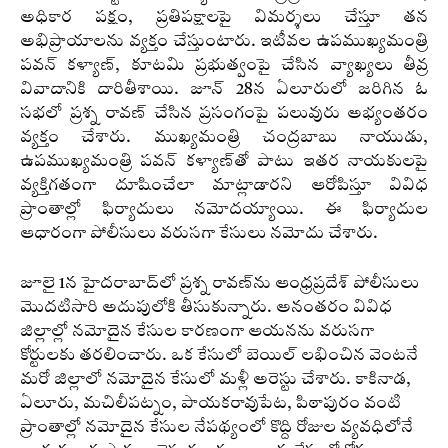
అధికార పక్షం, ప్రతిపక్షాలపై విమర్శలు చేస్తూ తన
అభిప్రాయాలను వ్యక్తం చేస్తుంటారు. ఇటీవల ఉపముఖ్యమంత్రి
పవన్ కళ్యాణ్, కూటమి ప్రభుత్వంపై చేసిన వ్యాఖ్యలు తీవ్ర
వివాదానికి దారితీశాయి. జూన్ 28న ఏలూరులో జరిగిన ఓ
సభలో ప్రశ్న రావణ్ చేసిన ప్రసంగంపై పలువురు అభ్యంతరం
వ్యక్తం చేశారు. ముఖ్యమంత్రి చంద్రబాబు నాయుడు,
ఉపముఖ్యమంత్రి పవన్ కళ్యాణ్‌తో పాటు ఇతర నాయకులపై
వ్యక్తిగతంగా దూషించేలా మాట్లాడారని ఆరోపిస్తూ వివిధ
ప్రాంతాల్లో ఫిర్యాదులు నమోదయ్యాయి. ఈ ఫిర్యాదుల
ఆధారంగా పోలీసులు వరుసగా కేసులు నమోదు చేశారు.
జూలై 1న హైదరాబాద్‌లో ప్రశ్న రావణ్‌ను ఆంధ్రప్రదేశ్ పోలీసులు
మొదటిసారి అదుపులోకి తీసుకున్నారు. అనంతరం వివిధ
జిల్లాల్లో నమోదైన కేసుల కారణంగా ఆయనను వరుసగా
కోర్టులకు తరలించారు. ఒక కేసులో బెయిల్ లభించిన వెంటనే
మరో జిల్లాలో నమోదైన కేసులో మళ్లీ అరెస్టు చేశారు. కాకినాడ,
ఏలూరు, మచిలీపట్నం, పాయకరావుపేట, పిఠాపురం వంటి
ప్రాంతాల్లో నమోదైన కేసుల నేపథ్యంలో కొద్ది రోజుల వ్యవధిలోనే