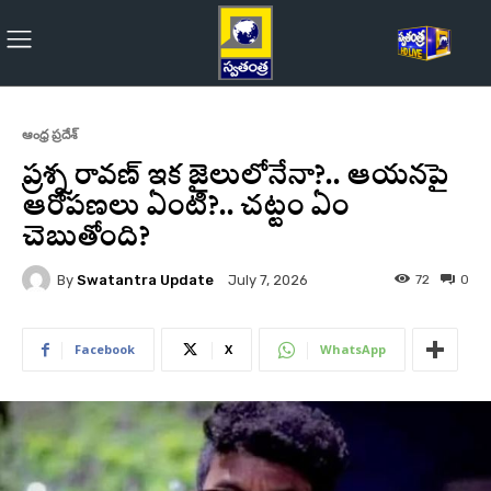
ఆంధ్ర ప్రదేశ్
ప్రశ్న రావణ్‌ ఇక జైలులోనేనా?.. ఆయనపై
ఆరోపణలు ఏంటి?.. చట్టం ఏం
చెబుతోంది?
By
Swatantra Update
72
0
July 7, 2026
Facebook
X
WhatsApp