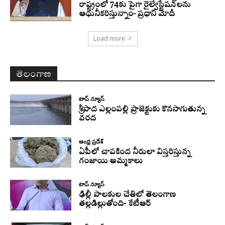
రాష్ట్రంలో 74కు పైగా రైల్వేస్టేషన్‌లను
ఆధునీకరిస్తున్నాం- ప్రధాని మోదీ
Load more
తెలంగాణ
టాప్ న్యూస్
శ్రీపాద ఎల్లంపల్లి ప్రాజెక్టుకు కొనసాగుతున్న
వరద
ఆంధ్ర ప్రదేశ్
ఏపీలో చాపకింద నీరులా విస్తరిస్తున్న
గంజాయి అమ్మకాలు
టాప్ న్యూస్
ఢిల్లీ పాలకుల చేతిలో తెలంగాణ
తల్లడిల్లుతోంది- కేటీఆర్