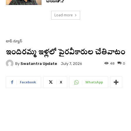
చేయడా..?
Load more