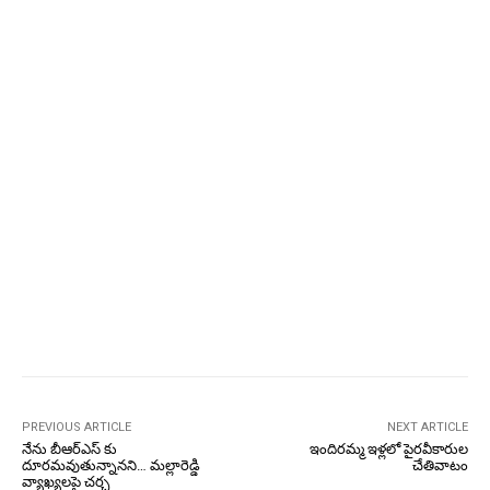
PREVIOUS ARTICLE
NEXT ARTICLE
నేను బీఆర్ఎస్ కు
ఇందిరమ్మ ఇళ్లలో పైరవీకారుల
దూరమవుతున్నానని… మల్లారెడ్డి
చేతివాటం
వ్యాఖ్యలపై చర్చ