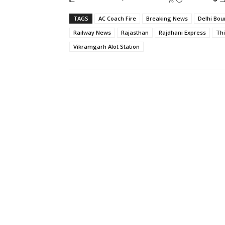
TAGS
AC Coach Fire
Breaking News
Delhi Bou
Railway News
Rajasthan
Rajdhani Express
Th
Vikramgarh Alot Station
Facebook
X
Share