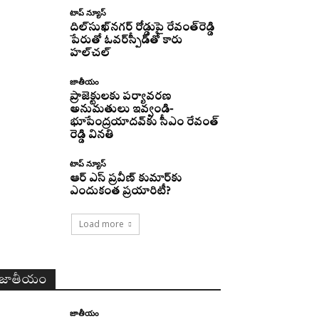
టాప్ న్యూస్
దిల్‌సుఖ్‌నగర్‌ రోడ్డుపై రేవంత్‌రెడ్డి
పేరుతో ఓవర్‌స్పీడ్‌తో కారు
హల్‌చల్‌
జాతీయం
ప్రాజెక్టులకు పర్యావరణ
అనుమతులు ఇవ్వండి-
భూపేంద్రయాదవ్‌కు సీఎం రేవంత్‌
రెడ్డి వినతి
టాప్ న్యూస్
ఆర్ ఎస్ ప్రవీణ్ కుమార్‌కు
ఎందుకంత ప్రయారిటీ?
Load more
జాతీయం
జాతీయం