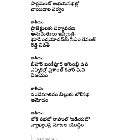
పార్లమెంట్ ఉభయసభల్లో
వాయిదాల పర్వం
జాతీయం
ప్రాజెక్టులకు పర్యావరణ
అనుమతులు ఇవ్వండి-
భూపేంద్రయాదవ్‌కు సీఎం రేవంత్‌
రెడ్డి వినతి
జాతీయం
బీహార్ బంకీపూర్ అసెంబ్లీ ఉప
ఎన్నికల్లో ప్రశాంత్ కిషోర్ ఘన
విజయం
జాతీయం
వందేమాతరం బిల్లుకు లోక్‌సభ
ఆమోదం
జాతీయం
లోక్ సభలో రాహుల్ ‘ఇడియట్’
వ్యాఖ్యలపై మాటల యుద్ధం
Load more