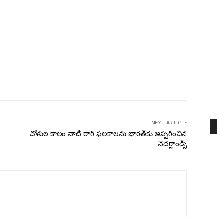
NEXT ARTICLE
చోళుల కాలం నాటి రాగి ఫలకాలను భారత్‌కు అప్పగించిన
నెదర్లాండ్స్‌