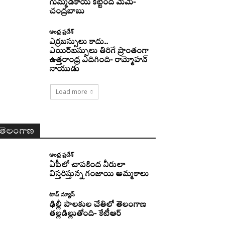
గుమ్మడికాయ కట్టింది మేమే-
చంద్రబాబు
ఆంధ్ర ప్రదేశ్
ఎర్రబస్సులు కాదు..
ఎయిర్‌బస్సులు తిరిగే ప్రాంతంగా
ఉత్తరాంధ్ర ఎదిగింది- రామ్మోహన్
నాయుడు
Load more
తెలంగాణ
ఆంధ్ర ప్రదేశ్
ఏపీలో చాపకింద నీరులా
విస్తరిస్తున్న గంజాయి అమ్మకాలు
టాప్ న్యూస్
ఢిల్లీ పాలకుల చేతిలో తెలంగాణ
తల్లడిల్లుతోంది- కేటీఆర్