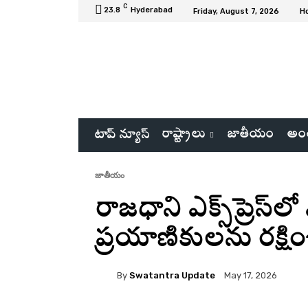
C
23.8
Hyderabad
Friday, August 7, 2026
H
రాష్ట్రాలు
జాతీయం
అంత
టాప్ న్యూస్
జాతీయం
రాజధాని ఎక్స్‌ప్రెస్
ప్రయాణికులను రక్షిం
By
Swatantra Update
May 17, 2026