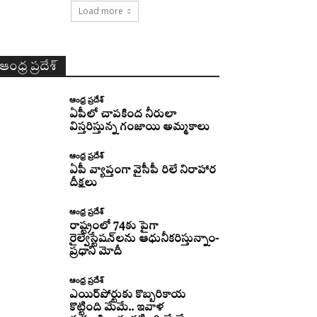
Load more
ఆంధ్ర ప్రదేశ్
ఆంధ్ర ప్రదేశ్
ఏపీలో చాపకింద నీరులా
విస్తరిస్తున్న గంజాయి అమ్మకాలు
ఆంధ్ర ప్రదేశ్
ఏపీ వ్యాప్తంగా వైసీపీ రిలే నిరాహార
దీక్షలు
ఆంధ్ర ప్రదేశ్
రాష్ట్రంలో 74కు పైగా
రైల్వేస్టేషన్‌లను ఆధునీకరిస్తున్నాం-
ప్రధాని మోదీ
ఆంధ్ర ప్రదేశ్
ఎయిర్‌పోర్టుకు కొబ్బరికాయ
కొట్టింది మేమే.. ఇవాళ