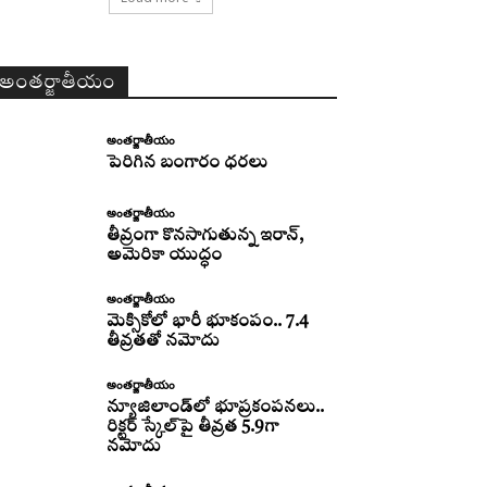
అంతర్జాతీయం
అంతర్జాతీయం
పెరిగిన బంగారం ధరలు
అంతర్జాతీయం
తీవ్రంగా కొనసాగుతున్న ఇరాన్‌,
అమెరికా యుద్ధం
అంతర్జాతీయం
మెక్సికోలో భారీ భూకంపం.. 7.4
తీవ్రతతో నమోదు
అంతర్జాతీయం
న్యూజిలాండ్‌లో భూప్రకంపనలు..
రిక్టర్‌ స్కేల్‌పై తీవ్రత 5.9గా
నమోదు