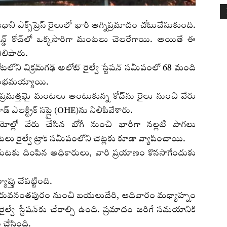
ాజధాని ఎక్స్‌ప్రెస్ రైలులో భారీ అగ్నిప్రమాదం చోటుచేసుకుంది.
్ కోచ్‌లో ఒక్కసారిగా మంటలు చెలరేగాయి. అయితే ఈ
లిపారు.
విక్రమ్‌గఢ్ అలోట్ రైల్వే స్టేషన్ సమీపంలో 68 మంది
రారంభమయ్యాయి.
అప్రమత్తమై మంటలు అంటుకున్న కోచ్‌ను రైలు నుంచి వేరు
 ఎలక్ట్రిక్ సప్లై (OHE)ను నిలిపివేశారు.
ల్లో వేరు చేసిన బోగీ నుంచి భారీగా నల్లటి పొగలు
ు రైల్వే ట్రాక్ సమీపంలోని చెట్లకు కూడా వ్యాపించాయి.
బయటకు దింపిన అధికారులు, వారి ప్రయాణం కొనసాగేందుకు
ప్తు చేపట్టింది.
ళలోని తిరువనంతపురం నుంచి బయలుదేరి, ఆదివారం మధ్యాహ్నం
రైల్వే స్టేషన్‌కు చేరాల్సి ఉంది. ప్రమాదం జరిగే సమయానికి
 చేసింది.