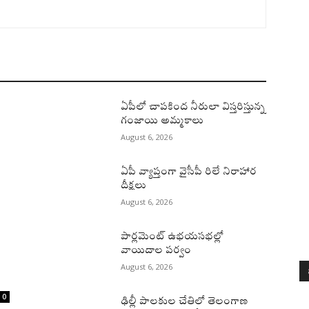
ఏపీలో చాపకింద నీరులా విస్తరిస్తున్న
గంజాయి అమ్మకాలు
August 6, 2026
ఏపీ వ్యాప్తంగా వైసీపీ రిలే నిరాహార
దీక్షలు
August 6, 2026
పార్లమెంట్ ఉభయసభల్లో
వాయిదాల పర్వం
August 6, 2026
0
ఢిల్లీ పాలకుల చేతిలో తెలంగాణ