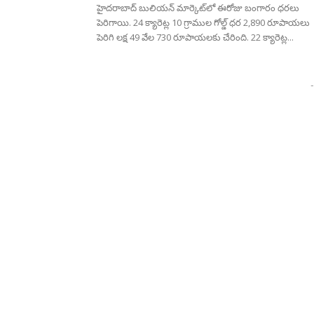
హైదరాబాద్ బులియన్‌ మార్కెట్‌లో ఈరోజు బంగారం ధరలు
పెరిగాయి. 24 క్యారెట్ల 10 గ్రాముల గోల్డ్‌ ధర 2,890 రూపాయలు
పెరిగి లక్ష 49 వేల 730 రూపాయలకు చేరింది. 22 క్యారెట్ల...
-