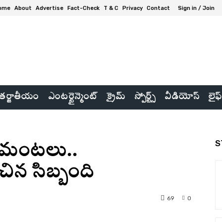
ome
About
Advertise
Fact-Check
T & C
Privacy
Contact
Sign in / Join
ర్జాతీయం
ఎంటర్టైన్మెంట్
క్రైమ్
స్పోర్ట్స్
వీడియోస్
లైఫ్
S
‌లో మంటలు..
చిన సిబ్బంది
69
0