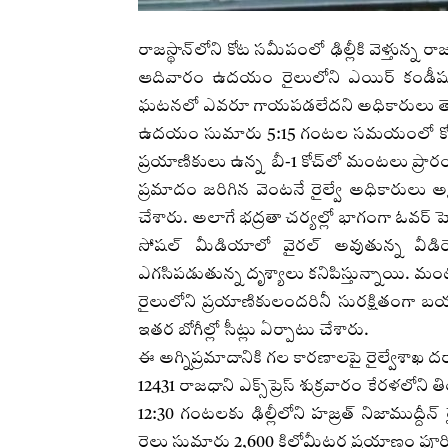
రాజస్థాన్‌లోని కోట సమీపంలో ఢిల్లీకి వెళ్తున్న ర
ఆదివారం ఉదయం రైలులోని ఎయిర్ కండీషన్డ
ఘటనలో ఎవరూ గాయపడలేదని అధికారులు తె
ఉదయం సుమారు 5:15 గంటల సమయంలో కోటలోని 
ప్రయాణికులు ఉన్న బీ-1 కోచ్‌లో మంటలు ప్
ప్రమాదం జరిగిన వెంటనే రైల్వే అధికారులు 
చేశారు. అలాగే భద్రతా చర్యల్లో భాగంగా ఓవర్ హెడ్
సోషల్ మీడియాలో వైరల్ అవుతున్న వీడియో
ఎగసిపడుతున్న దృశ్యాలు కనిపిస్తున్నాయి. మంటల
రైలులోని ప్రయాణికులందరినీ సురక్షితంగా 
ఇతర బోగీల్లో సీట్లు ఏర్పాటు చేశారు.
ఈ అగ్నిప్రమాదానికి గల కారణాలపై రైల్వేశాఖ దర్యా
12431 రాజధాని ఎక్స్‌ప్రెస్ శుక్రవారం కేర
12:30 గంటలకు ఢిల్లీలోని హజ్రత్ నిజాముద్దీన్ 
రైలు సుమారు 2,600 కిలోమీటర్ల ప్రయాణం పూర్తి