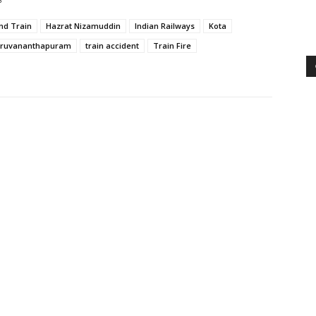
nd Train
Hazrat Nizamuddin
Indian Railways
Kota
iruvananthapuram
train accident
Train Fire
WhatsApp
Telegram