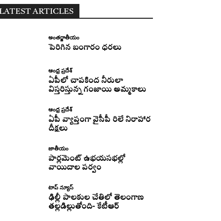
LATEST ARTICLES
అంతర్జాతీయం
పెరిగిన బంగారం ధరలు
ఆంధ్ర ప్రదేశ్
ఏపీలో చాపకింద నీరులా
విస్తరిస్తున్న గంజాయి అమ్మకాలు
ఆంధ్ర ప్రదేశ్
ఏపీ వ్యాప్తంగా వైసీపీ రిలే నిరాహార
దీక్షలు
జాతీయం
పార్లమెంట్ ఉభయసభల్లో
వాయిదాల పర్వం
టాప్ న్యూస్
ఢిల్లీ పాలకుల చేతిలో తెలంగాణ
తల్లడిల్లుతోంది- కేటీఆర్