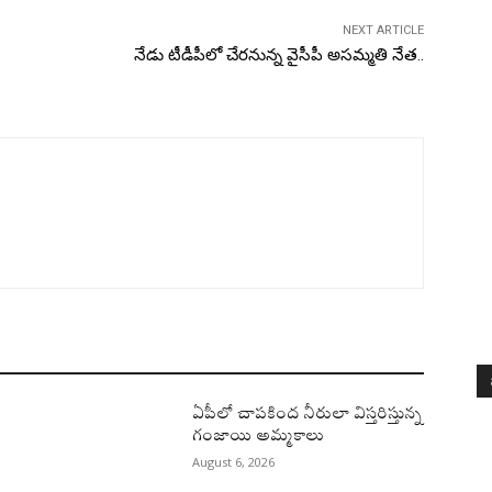
NEXT ARTICLE
నేడు టీడీపీలో చేరనున్న వైసీపీ అసమ్మతి నేత..
ఏపీలో చాపకింద నీరులా విస్తరిస్తున్న
గంజాయి అమ్మకాలు
August 6, 2026