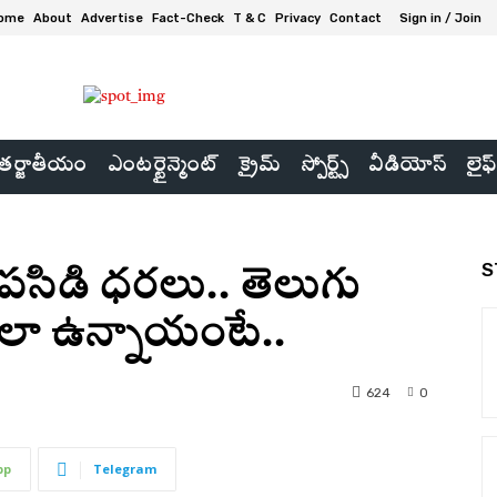
ome
About
Advertise
Fact-Check
T & C
Privacy
Contact
Sign in / Join
ర్జాతీయం
ఎంటర్టైన్మెంట్
క్రైమ్
స్పోర్ట్స్
వీడియోస్
లైఫ్
S
 పసిడి ధరలు.. తెలుగు
ట్లు ఎలా ఉన్నాయంటే..
624
0
pp
Telegram