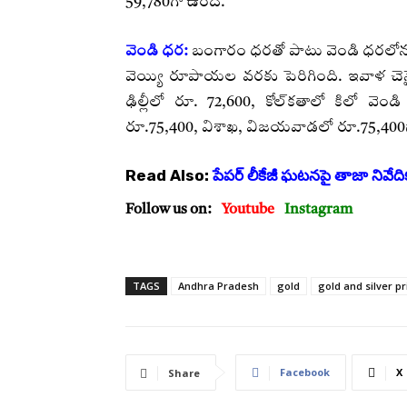
59,780గా ఉంది.
వెండి ధర:
బంగారం ధరతో పాటు వెండి ధరలోనూ ప
వెయ్యి రూపాయల వరకు పెరిగింది. ఇవాళ చెన్
ఢిల్లీలో రూ. 72,600, కోల్‌కతాలో కిలో వె
రూ.75,400, విశాఖ, విజయవాడలో రూ.75,400
Read Also:
పేపర్‌ లీకేజీ ఘటనపై తాజా నివేది
Follow us on:
Youtube
Instagram
TAGS
Andhra Pradesh
gold
gold and silver pr
Facebook
X
Share