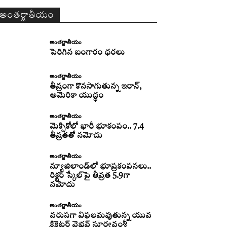
అంతర్జాతీయం
అంతర్జాతీయం
పెరిగిన బంగారం ధరలు
అంతర్జాతీయం
తీవ్రంగా కొనసాగుతున్న ఇరాన్‌,
అమెరికా యుద్ధం
అంతర్జాతీయం
మెక్సికోలో భారీ భూకంపం.. 7.4
తీవ్రతతో నమోదు
అంతర్జాతీయం
న్యూజిలాండ్‌లో భూప్రకంపనలు..
రిక్టర్‌ స్కేల్‌పై తీవ్రత 5.9గా
నమోదు
అంతర్జాతీయం
వరుసగా విఫలమవుతున్న యువ
క్రికెటర్ వైభవ్ సూర్యవంశీ