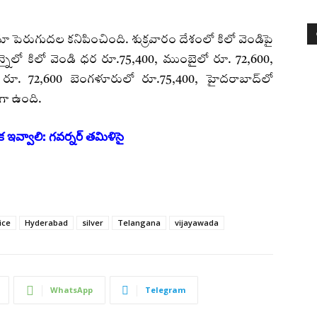
ెరుగుదల కనిపించింది. శుక్రవారం దేశంలో కిలో వెండిపై
నైలో కిలో వెండి ధర రూ.75,400, ముంబైలో రూ. 72,600,
ండి రూ. 72,600 బెంగళూరులో రూ.75,400, హైదరాబాద్‌లో
గా ఉంది.
క ఇవ్వాలి: గవర్నర్‌ తమిళిసై
ice
Hyderabad
silver
Telangana
vijayawada
WhatsApp
Telegram