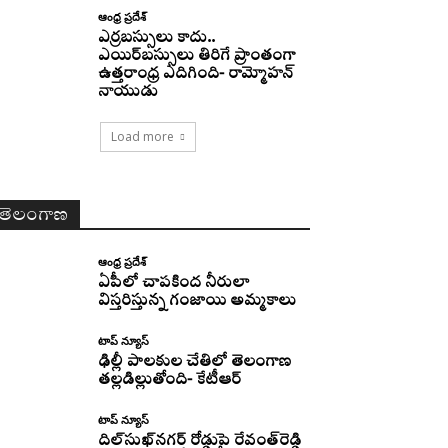
ఆంధ్ర ప్రదేశ్
ఎర్రబస్సులు కాదు..
ఎయిర్‌బస్సులు తిరిగే ప్రాంతంగా
ఉత్తరాంధ్ర ఎదిగింది- రామ్మోహన్
నాయుడు
Load more
తెలంగాణ
ఆంధ్ర ప్రదేశ్
ఏపీలో చాపకింద నీరులా
విస్తరిస్తున్న గంజాయి అమ్మకాలు
టాప్ న్యూస్
ఢిల్లీ పాలకుల చేతిలో తెలంగాణ
తల్లడిల్లుతోంది- కేటీఆర్
టాప్ న్యూస్
దిల్‌సుఖ్‌నగర్‌ రోడ్డుపై రేవంత్‌రెడ్డి