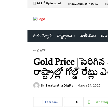
C
24.9
Hyderabad
Friday, August 7, 2026
H
రాష్ట్రాలు
జాతీయం
అంత
టాప్ న్యూస్
ఆంధ్ర ప్రదేశ్
Gold Price |పెరిగిన
రాష్ట్రాల్లో గోల్డ్ రే
By
Swatantra Digital
March 24, 2023
Facebook
X
WhatsA