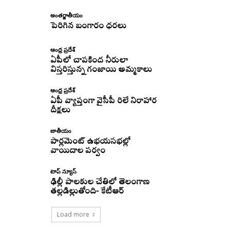
అంతర్జాతీయం
పెరిగిన బంగారం ధరలు
ఆంధ్ర ప్రదేశ్
ఏపీలో చాపకింద నీరులా
విస్తరిస్తున్న గంజాయి అమ్మకాలు
ఆంధ్ర ప్రదేశ్
ఏపీ వ్యాప్తంగా వైసీపీ రిలే నిరాహార
దీక్షలు
జాతీయం
పార్లమెంట్ ఉభయసభల్లో
వాయిదాల పర్వం
టాప్ న్యూస్
ఢిల్లీ పాలకుల చేతిలో తెలంగాణ
తల్లడిల్లుతోంది- కేటీఆర్
Load more