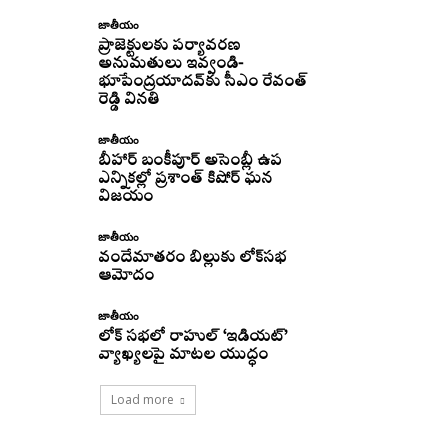
జాతీయం
ప్రాజెక్టులకు పర్యావరణ
అనుమతులు ఇవ్వండి-
భూపేంద్రయాదవ్‌కు సీఎం రేవంత్‌
రెడ్డి వినతి
జాతీయం
బీహార్ బంకీపూర్ అసెంబ్లీ ఉప
ఎన్నికల్లో ప్రశాంత్ కిషోర్ ఘన
విజయం
జాతీయం
వందేమాతరం బిల్లుకు లోక్‌సభ
ఆమోదం
జాతీయం
లోక్ సభలో రాహుల్ ‘ఇడియట్’
వ్యాఖ్యలపై మాటల యుద్ధం
Load more