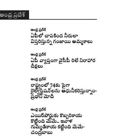
ఆంధ్ర ప్రదేశ్
ఆంధ్ర ప్రదేశ్
ఏపీలో చాపకింద నీరులా
విస్తరిస్తున్న గంజాయి అమ్మకాలు
ఆంధ్ర ప్రదేశ్
ఏపీ వ్యాప్తంగా వైసీపీ రిలే నిరాహార
దీక్షలు
ఆంధ్ర ప్రదేశ్
రాష్ట్రంలో 74కు పైగా
రైల్వేస్టేషన్‌లను ఆధునీకరిస్తున్నాం-
ప్రధాని మోదీ
ఆంధ్ర ప్రదేశ్
ఎయిర్‌పోర్టుకు కొబ్బరికాయ
కొట్టింది మేమే.. ఇవాళ
గుమ్మడికాయ కట్టింది మేమే-
చంద్రబాబు