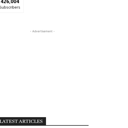
426,004
Subscribers
- Advertisement -
LATEST ARTICLES