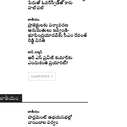
పేరుతో ఓవర్‌స్పీడ్‌తో కారు
హల్‌చల్‌
జాతీయం
ప్రాజెక్టులకు పర్యావరణ
అనుమతులు ఇవ్వండి-
భూపేంద్రయాదవ్‌కు సీఎం రేవంత్‌
రెడ్డి వినతి
టాప్ న్యూస్
ఆర్ ఎస్ ప్రవీణ్ కుమార్‌కు
ఎందుకంత ప్రయారిటీ?
Load more
జాతీయం
జాతీయం
పార్లమెంట్ ఉభయసభల్లో
వాయిదాల పర్వం