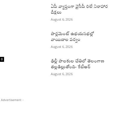
ఏపీ వ్యాప్తంగా వైసీపీ రిలే నిరాహార
దీక్షలు
August 6, 2026
పార్లమెంట్ ఉభయసభల్లో
వాయిదాల పర్వం
August 6, 2026
0
ఢిల్లీ పాలకుల చేతిలో తెలంగాణ
తల్లడిల్లుతోంది- కేటీఆర్
August 6, 2026
 Advertisement -