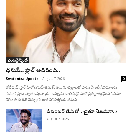
ఎంటర్టైన్మెంట్
ధనుష్‌.. ప్లాన్ అదిరింది..
Swatantra Update
-
August 7, 2026
0
కోలీవుడ్ స్టార్ హీరో ధనుష్ తమిళ్, తెలుగు చిత్రాలతో పాటు హిందీ సినిమాలకు
సమాన ప్రాధాన్యత ఇస్తున్నారు. ఇప్పుడు బాలీవుడ్లో మరో ప్రతిష్టాత్మకమైన సినిమా
చేసేందుకు ఓకే చెప్పారని టాక్ వినిపిస్తోంది. ధనుష్...
డిసెంబర్ రేసులో.. చైతూ నిజమేనా..?
August 7, 2026