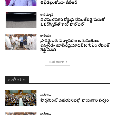
తల్లడిల్లుతోంది- కేటీఆర్
టాప్ న్యూస్
దిల్‌సుఖ్‌నగర్‌ రోడ్డుపై రేవంత్‌రెడ్డి పేరుతో
ఓవర్‌స్పీడ్‌తో కారు హల్‌చల్‌
జాతీయం
ప్రాజెక్టులకు పర్యావరణ అనుమతులు
ఇవ్వండి- భూపేంద్రయాదవ్‌కు సీఎం రేవంత్‌
రెడ్డి వినతి
Load more
జాతీయం
జాతీయం
పార్లమెంట్ ఉభయసభల్లో వాయిదాల పర్వం
జాతీయం