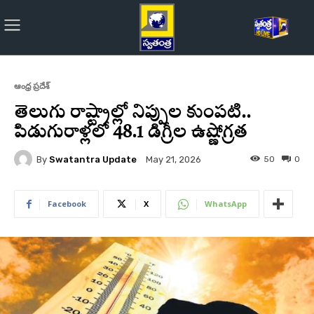
ఆంధ్ర ప్రదేశ్
తెలుగు రాష్ట్రాల్లో నిప్పుల కుంపటి..
పిడుగురాళ్లలో 48.1 డిగ్రీల ఉష్ణోగ్రత
By
Swatantra Update
50
0
May 21, 2026
Facebook
X
WhatsApp