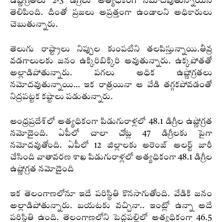
ఉష్ణోగ్రతలు 2-3 డిగ్రీలు అత్యధికంగ నమోదవుతున్నాయని
తెలిపింది. దీంతో ప్రజలు అప్రత్తంగా ఉండాలని అధికారులు
చెబుతున్నారు.
తెలుగు రాష్ట్రాలు నిప్పుల కుంపటిని తలపిస్తున్నాయి.తీవ్ర
వడగాలులకు జనం ఉక్కిరిబిక్కిరి అవుతున్నారు. ఉక్కపోతతో
అల్లాడిపోతున్నారు. పగలు అధిక ఉష్ణోగ్రతలు
నమోదవుతున్నాయి… ఇక రాత్రయినా ఆ వేడి తగ్గకపోవడంతో
నిద్రపట్టక కష్టాలు పడుతున్నారు.
ఆంధ్రప్రదేశ్‌లో అత్యధికంగా పిడుగురాళ్లలో 48.1 డిగ్రీల ఉష్ణోగ్రత
నమోదైంది. ఏపీలో చాలా చోట్ల 47 డిగ్రీలకు పైగా
నమోదవుతోంది. ఏపీలో 12 జిల్లాలకు ఆరెంజ్‌ అలర్ట్‌ జారీ
చేసింది వాతావరణ శాఖ పిడుగురాళ్లలో అత్యధికంగా 48.1 డిగ్రీల
ఉష్ణోగ్రత నమోదైంది
ఇక తెలంగాణలోనూ ఇదే పరిస్థితి కొనసాగుతోంది. వేడికి జనం
అల్లాడిపోతున్నారు. బయటకు వచ్చినా.. ఇంట్లో ఉన్నా అదే
పరిస్థితి ఉంది. తెలంగాణలోని పెద్దపల్లిలో అత్యధికంగా 46.5