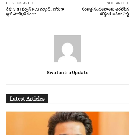
PREVIOUS ARTICLE
NEXT ARTICLE
రేపు SRH వర్సెస్‌ RCB మ్యాచ్‌.. జోరుగా
సరికొత్త సంచలనాలకు తెరలేపిన
బ్లాక్ మార్కెట్ దందా
బొద్దింక జనతా పార్టీ
Swatantra Update
Latest Articles