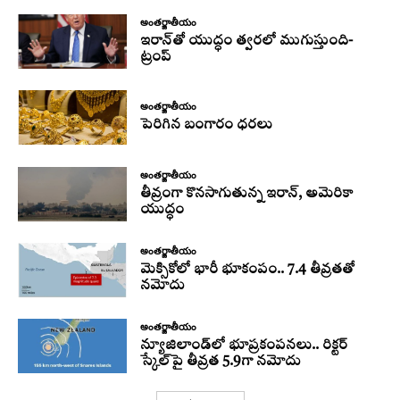
అంతర్జాతీయం
ఇరాన్‌తో యుద్ధం త్వరలో ముగుస్తుంది-
ట్రంప్‌
అంతర్జాతీయం
పెరిగిన బంగారం ధరలు
అంతర్జాతీయం
తీవ్రంగా కొనసాగుతున్న ఇరాన్‌, అమెరికా
యుద్ధం
అంతర్జాతీయం
మెక్సికోలో భారీ భూకంపం.. 7.4 తీవ్రతతో
నమోదు
అంతర్జాతీయం
న్యూజిలాండ్‌లో భూప్రకంపనలు.. రిక్టర్‌
స్కేల్‌పై తీవ్రత 5.9గా నమోదు