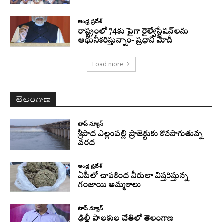
ఆంధ్ర ప్రదేశ్
రాష్ట్రంలో 74కు పైగా రైల్వేస్టేషన్‌లను
ఆధునీకరిస్తున్నాం- ప్రధాని మోదీ
Load more
తెలంగాణ
టాప్ న్యూస్
శ్రీపాద ఎల్లంపల్లి ప్రాజెక్టుకు కొనసాగుతున్న
వరద
ఆంధ్ర ప్రదేశ్
ఏపీలో చాపకింద నీరులా విస్తరిస్తున్న
గంజాయి అమ్మకాలు
టాప్ న్యూస్
ఢిల్లీ పాలకుల చేతిలో తెలంగాణ