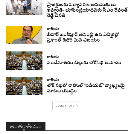
ప్రాజెక్టులకు పర్యావరణ అనుమతులు
ఇవ్వండి- భూపేంద్రయాదవ్‌కు సీఎం రేవంత్‌
రెడ్డి వినతి
జాతీయం
బీహార్ బంకీపూర్ అసెంబ్లీ ఉప ఎన్నికల్లో
ప్రశాంత్ కిషోర్ ఘన విజయం
జాతీయం
వందేమాతరం బిల్లుకు లోక్‌సభ ఆమోదం
జాతీయం
లోక్ సభలో రాహుల్ ‘ఇడియట్’ వ్యాఖ్యలపై
మాటల యుద్ధం
Load more
అంతర్జాతీయం