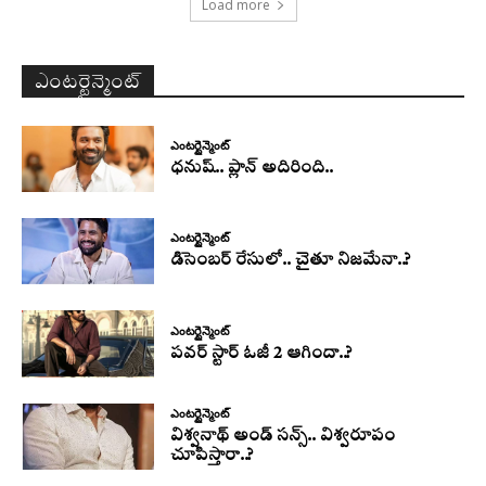
Load more
ఎంటర్టైన్మెంట్
ఎంటర్టైన్మెంట్
ధనుష్‌.. ప్లాన్ అదిరింది..
ఎంటర్టైన్మెంట్
డిసెంబర్ రేసులో.. చైతూ నిజమేనా..?
ఎంటర్టైన్మెంట్
పవర్ స్టార్ ఓజీ 2 ఆగిందా..?
ఎంటర్టైన్మెంట్
విశ్వనాథ్ అండ్ సన్స్.. విశ్వరూపం
చూపిస్తారా..?