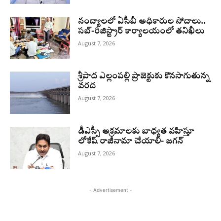
నంద్యాలలో ఏసీబీ అధికారుల సోదాలు..
సబ్-రిజిస్ట్రార్ కార్యాలయంలో తనిఖీలు
August 7, 2026
శ్రీపాద ఎల్లంపల్లి ప్రాజెక్టుకు కొనసాగుతున్న
వరద
August 7, 2026
డీఎస్సీ అక్రమాలకు బాధ్యత వహిస్తూ
లోకేష్‌ రాజీనామా చేయాలి- జగన్
August 7, 2026
- Advertisement -