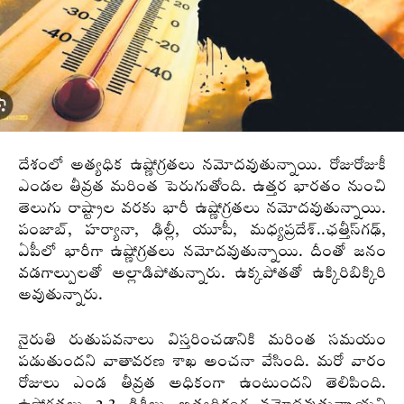
దేశంలో అత్యధిక ఉష్ణోగ్రతలు నమోదవుతున్నాయి. రోజురోజుకీ
ఎండల తీవ్రత మరింత పెరుగుతోంది. ఉత్తర భారతం నుంచి
తెలుగు రాష్ట్రాల వరకు భారీ ఉష్ణోగ్రతలు నమోదవుతున్నాయి.
పంజాబ్‌, హర్యానా, ఢిల్లీ, యూపీ, మధ్యప్రదేశ్‌..ఛత్తీస్‌గఢ్‌,
ఏపీలో భారీగా ఉష్ణోగ్రతలు నమోదవుతున్నాయి. దీంతో జనం
వడగాల్పులతో అల్లాడిపోతున్నారు. ఉక్కపోతతో ఉక్కిరిబిక్కిరి
అవుతున్నారు.
నైరుతి రుతుపవనాలు విస్తరించడానికి మరింత సమయం
పడుతుందని వాతావరణ శాఖ అంచనా వేసింది. మరో వారం
రోజులు ఎండ తీవ్రత అధికంగా ఉంటుందని తెలిపింది.