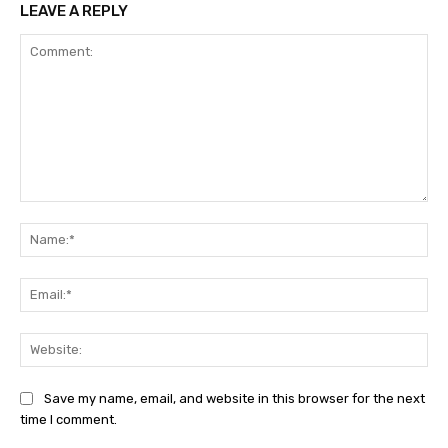
LEAVE A REPLY
Comment:
Na
Ema
Web
Save my name, email, and website in this browser for the next
time I comment.