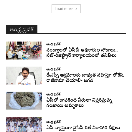
Load more
ఆంధ్ర ప్రదేశ్
ఆంధ్ర ప్రదేశ్
నంద్యాలలో ఏసీబీ అధికారుల సోదాలు..
సబ్-రిజిస్ట్రార్ కార్యాలయంలో తనిఖీలు
ఆంధ్ర ప్రదేశ్
డీఎస్సీ అక్రమాలకు బాధ్యత వహిస్తూ లోకేష్‌
రాజీనామా చేయాలి- జగన్
ఆంధ్ర ప్రదేశ్
ఏపీలో చాపకింద నీరులా విస్తరిస్తున్న
గంజాయి అమ్మకాలు
ఆంధ్ర ప్రదేశ్
ఏపీ వ్యాప్తంగా వైసీపీ రిలే నిరాహార దీక్షలు