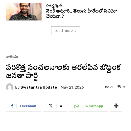
ఎంటర్టైన్మెంట్
వెంకీ అట్లూరి.. తెలుగు హీరోలతో సినిమా
చేయడా..?
Load more