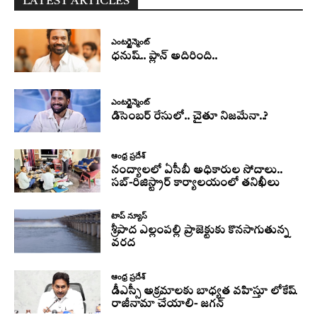
LATEST ARTICLES
ఎంటర్టైన్మెంట్
ధనుష్‌.. ప్లాన్ అదిరింది..
ఎంటర్టైన్మెంట్
డిసెంబర్ రేసులో.. చైతూ నిజమేనా..?
ఆంధ్ర ప్రదేశ్
నంద్యాలలో ఏసీబీ అధికారుల సోదాలు..
సబ్-రిజిస్ట్రార్ కార్యాలయంలో తనిఖీలు
టాప్ న్యూస్
శ్రీపాద ఎల్లంపల్లి ప్రాజెక్టుకు కొనసాగుతున్న
వరద
ఆంధ్ర ప్రదేశ్
డీఎస్సీ అక్రమాలకు బాధ్యత వహిస్తూ లోకేష్‌
రాజీనామా చేయాలి- జగన్