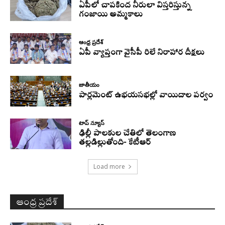
ఏపీలో చాపకింద నీరులా విస్తరిస్తున్న
గంజాయి అమ్మకాలు
ఆంధ్ర ప్రదేశ్
ఏపీ వ్యాప్తంగా వైసీపీ రిలే నిరాహార దీక్షలు
జాతీయం
పార్లమెంట్ ఉభయసభల్లో వాయిదాల పర్వం
టాప్ న్యూస్
ఢిల్లీ పాలకుల చేతిలో తెలంగాణ
తల్లడిల్లుతోంది- కేటీఆర్
Load more
ఆంధ్ర ప్రదేశ్