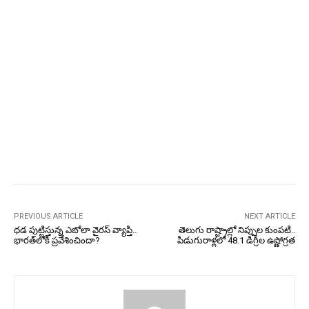
PREVIOUS ARTICLE
NEXT ARTICLE
ధడ పుట్టిస్తున్న ఎబోలా వైరస్‌ వ్యాప్తి..
తెలుగు రాష్ట్రాల్లో నిప్పుల కుంపటి..
భారత్‌లోకి ప్రవేశించిందా?
పిడుగురాళ్లలో 48.1 డిగ్రీల ఉష్ణోగ్రత