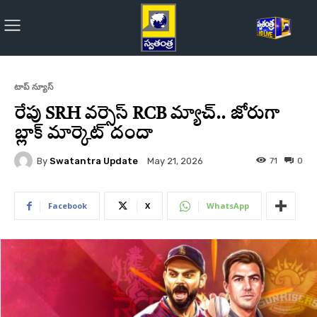
టాప్ న్యూస్
రేపు SRH వర్సెస్‌ RCB మ్యాచ్‌.. జోరుగా
బ్లాక్ మార్కెట్ దందా
By
Swatantra Update
71
0
May 21, 2026
Facebook
X
WhatsApp