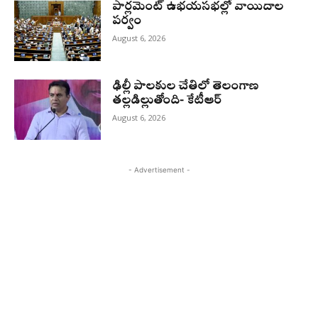
పార్లమెంట్ ఉభయసభల్లో వాయిదాల
పర్వం
August 6, 2026
ఢిల్లీ పాలకుల చేతిలో తెలంగాణ
తల్లడిల్లుతోంది- కేటీఆర్
August 6, 2026
- Advertisement -