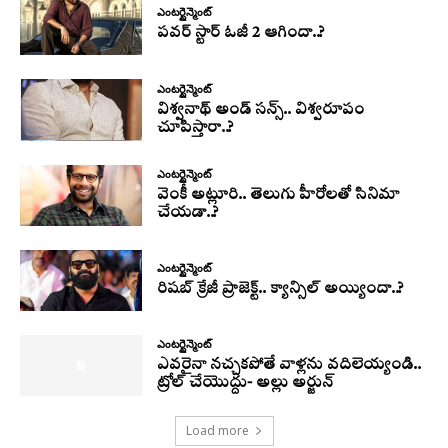
ఎంటర్టైన్మెంట్
పవర్ స్టార్ ఓజీ 2 ఆగిందా..?
ఎంటర్టైన్మెంట్
విశ్వనాథ్ అండ్ సన్స్.. విశ్వరూపం
చూపిస్తారా..?
ఎంటర్టైన్మెంట్
వెంకీ అట్లూరి.. తెలుగు హీరోలతో సినిమా
చేయడా..?
ఎంటర్టైన్మెంట్
రిషబ్ క్రేజీ ప్రాజెక్ట్.. క్యాన్సిల్ అయ్యిందా..?
ఎంటర్టైన్మెంట్
ఎవరైనా నచ్చకపోతే వాళ్లను వదిలెయ్యండి..
ట్రోల్ చేయొద్దు- అల్లు అర్జున్
Load more