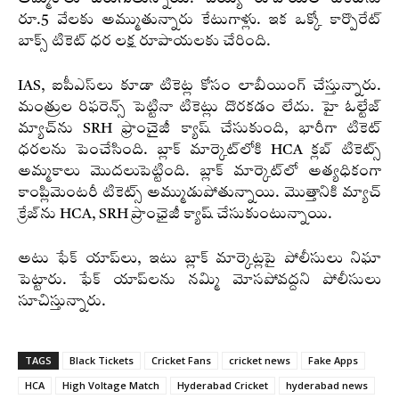
రూ.5 వేలకు అమ్ముతున్నారు కేటుగాళ్లు. ఇక ఒక్కో కార్పొరేట్
బాక్స్ టికెట్ ధర లక్ష రూపాయలకు చేరింది.
IAS, ఐపీఎస్‌లు కూడా టికెట్ల కోసం లాబీయింగ్ చేస్తున్నారు.
మంత్రుల రిఫరెన్స్ పెట్టినా టికెట్లు దొరకడం లేదు. హై ఓల్టేజ్
మ్యాచ్‌ను SRH ఫ్రాంచైజీ క్యాష్‌ చేసుకుంది, భారీగా టికెట్
ధరలను పెంచేసింది. బ్లాక్ మార్కెట్‌లోకి HCA క్లబ్ టికెట్స్
అమ్మకాలు మొదలుపెట్టింది. బ్లాక్ మార్కెట్‌లో అత్యధికంగా
కాంప్లిమెంటరీ టికెట్స్ అమ్ముడుపోతున్నాయి. మొత్తానికి మ్యాచ్
క్రేజ్‌ను HCA, SRH ప్రాంఛైజీ క్యాష్‌ చేసుకుంటున్నాయి.
అటు ఫేక్‌ యాప్‌లు, ఇటు బ్లాక్‌ మార్కెట్లపై పోలీసులు నిఘా
పెట్టారు. ఫేక్‌ యాప్‌లను నమ్మి మోసపోవద్దని పోలీసులు
సూచిస్తున్నారు.
TAGS
Black Tickets
Cricket Fans
cricket news
Fake Apps
HCA
High Voltage Match
Hyderabad Cricket
hyderabad news