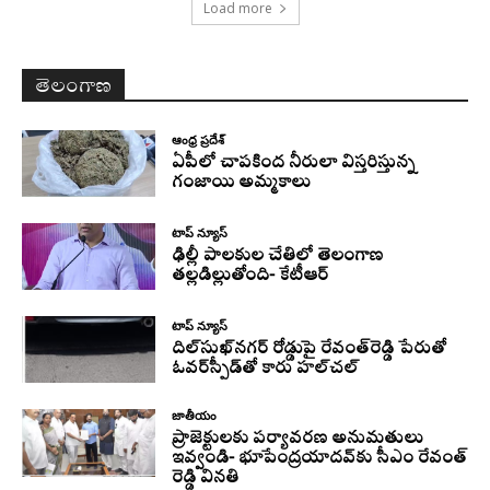
Load more
తెలంగాణ
ఆంధ్ర ప్రదేశ్
ఏపీలో చాపకింద నీరులా విస్తరిస్తున్న
గంజాయి అమ్మకాలు
టాప్ న్యూస్
ఢిల్లీ పాలకుల చేతిలో తెలంగాణ
తల్లడిల్లుతోంది- కేటీఆర్
టాప్ న్యూస్
దిల్‌సుఖ్‌నగర్‌ రోడ్డుపై రేవంత్‌రెడ్డి పేరుతో
ఓవర్‌స్పీడ్‌తో కారు హల్‌చల్‌
జాతీయం
ప్రాజెక్టులకు పర్యావరణ అనుమతులు
ఇవ్వండి- భూపేంద్రయాదవ్‌కు సీఎం రేవంత్‌
రెడ్డి వినతి