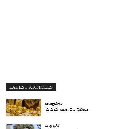
LATEST ARTICLES
అంతర్జాతీయం
పెరిగిన బంగారం ధరలు
ఆంధ్ర ప్రదేశ్