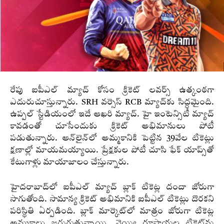
రేపు ఐపీఎల్‌ మ్యాచ్‌ కోసం క్రికెట్‌ లవర్స్‌ ఉత్కంఠగా
ఎదురుచూస్తున్నారు. SRH వర్సెస్‌ RCB మ్యాచ్‌కు సిద్ధమైంది.
ఉప్పల్‌ స్టేడియంలో ఇదే ఆఖరి మ్యాచ్‌. హై ఇంటెన్సిటీ మ్యాచ్‌
కావడంతో చూసేందుకు క్రికెట్ అభిమానులు పోటీ
పడుతున్నారు. ఆన్‌లైన్‌లో అమ్మకానికి పెట్టిన 39వేల టికెట్లు
క్షణాల్లో మాయమయ్యాయి. ప్రేక్షకుల పోటీ చూసి ఫేక్‌ యాప్స్‌తో
కేటుగాళ్లు మాయాజాలం చేస్తున్నారు.
హైదరాబాద్‌లో ఐపీఎల్ మ్యాచ్ బ్లాక్ టికెట్ల దందా జోరుగా
సాగుతోంది. సామాన్య క్రికెట్ అభిమానికి ఐపీఎల్ టికెట్లు దొరకని
పరిస్థితి ఏర్పడింది. బ్లాక్ మార్కెట్‌లో మాత్రం జోరుగా టికెట్ల
అమ్మకాలు జరుగుతున్నాయి. వెయ్యి రూపాయల టికెట్‌ను