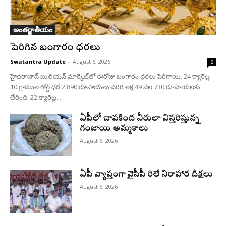
అంతర్జాతీయం
పెరిగిన బంగారం ధరలు
Swatantra Update
-
August 6, 2026
0
హైదరాబాద్ బులియన్‌ మార్కెట్‌లో ఈరోజు బంగారం ధరలు పెరిగాయి. 24 క్యారెట్ల
10 గ్రాముల గోల్డ్‌ ధర 2,890 రూపాయలు పెరిగి లక్ష 49 వేల 730 రూపాయలకు
చేరింది. 22 క్యారెట్ల...
ఏపీలో చాపకింద నీరులా విస్తరిస్తున్న
గంజాయి అమ్మకాలు
August 6, 2026
ఏపీ వ్యాప్తంగా వైసీపీ రిలే నిరాహార దీక్షలు
August 6, 2026