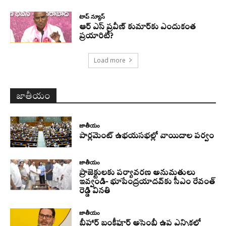
టాప్ న్యూస్
ఆర్ ఎస్ ప్రవీణ్ కుమార్‌కు ఎందుకంత
ప్రయారిటీ?
Load more
జాతీయం
జాతీయం
పార్లమెంట్ ఉభయసభల్లో వాయిదాల పర్వం
జాతీయం
ప్రాజెక్టులకు పర్యావరణ అనుమతులు
ఇవ్వండి- భూపేంద్రయాదవ్‌కు సీఎం రేవంత్‌
రెడ్డి వినతి
జాతీయం
బీహార్ బంకీపూర్ అసెంబ్లీ ఉప ఎన్నికల్లో