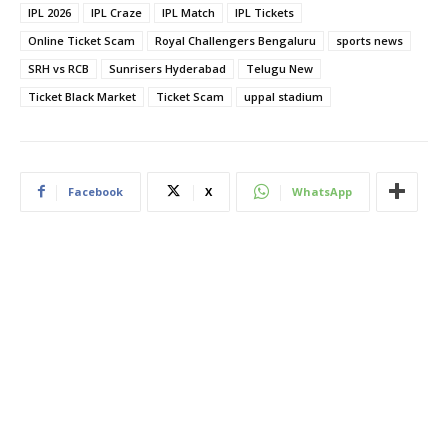
IPL 2026
IPL Craze
IPL Match
IPL Tickets
Online Ticket Scam
Royal Challengers Bengaluru
sports news
SRH vs RCB
Sunrisers Hyderabad
Telugu New
Ticket Black Market
Ticket Scam
uppal stadium
Facebook
X
WhatsApp