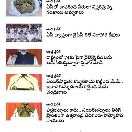
ఆంధ్ర ప్రదేశ్
ఏపీలో చాపకింద నీరులా విస్తరిస్తున్న
గంజాయి అమ్మకాలు
ఆంధ్ర ప్రదేశ్
ఏపీ వ్యాప్తంగా వైసీపీ రిలే నిరాహార దీక్షలు
ఆంధ్ర ప్రదేశ్
రాష్ట్రంలో 74కు పైగా రైల్వేస్టేషన్‌లను
ఆధునీకరిస్తున్నాం- ప్రధాని మోదీ
ఆంధ్ర ప్రదేశ్
ఎయిర్‌పోర్టుకు కొబ్బరికాయ కొట్టింది మేమే..
ఇవాళ గుమ్మడికాయ కట్టింది మేమే-
చంద్రబాబు
ఆంధ్ర ప్రదేశ్
ఎర్రబస్సులు కాదు.. ఎయిర్‌బస్సులు తిరిగే
ప్రాంతంగా ఉత్తరాంధ్ర ఎదిగింది- రామ్మోహన్
నాయుడు