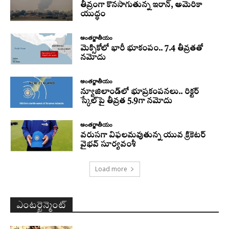
తీవ్రంగా కొనసాగుతున్న ఇరాన్‌, అమెరికా
యుద్ధం
అంతర్జాతీయం
మెక్సికోలో భారీ భూకంపం.. 7.4 తీవ్రతతో
నమోదు
అంతర్జాతీయం
న్యూజిలాండ్‌లో భూప్రకంపనలు.. రిక్టర్‌
స్కేల్‌పై తీవ్రత 5.9గా నమోదు
అంతర్జాతీయం
వరుసగా విఫలమవుతున్న యువ క్రికెటర్
వైభవ్ సూర్యవంశీ
Load more
ఎంటర్టైన్మెంట్