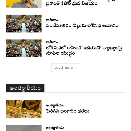
ప్రశాంత్ కిషోర్ ఘన విజయం
జాతీయం
వందేమాతరం బిల్లుకు లోక్‌సభ ఆమోదం
జాతీయం
లోక్ సభలో రాహుల్ ‘ఇడియట్’ వ్యాఖ్యలపై
మాటల యుద్ధం
Load more
అంతర్జాతీయం
అంతర్జాతీయం
పెరిగిన బంగారం ధరలు
అంతర్జాతీయం