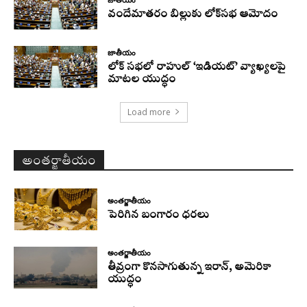
వందేమాతరం బిల్లుకు లోక్‌సభ ఆమోదం
జాతీయం
లోక్ సభలో రాహుల్ ‘ఇడియట్’ వ్యాఖ్యలపై
మాటల యుద్ధం
Load more
అంతర్జాతీయం
అంతర్జాతీయం
పెరిగిన బంగారం ధరలు
అంతర్జాతీయం
తీవ్రంగా కొనసాగుతున్న ఇరాన్‌, అమెరికా
యుద్ధం