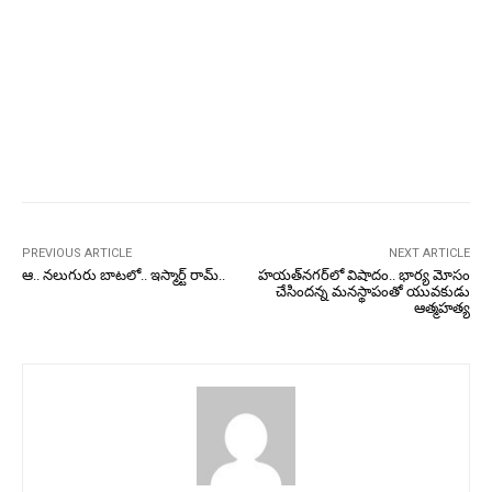
PREVIOUS ARTICLE
NEXT ARTICLE
ఆ.. నలుగురు బాటలో.. ఇస్మార్ట్ రామ్..
హయత్‌నగర్‌లో విషాదం.. భార్య మోసం
చేసిందన్న మనస్థాపంతో యువకుడు
ఆత్మహత్య