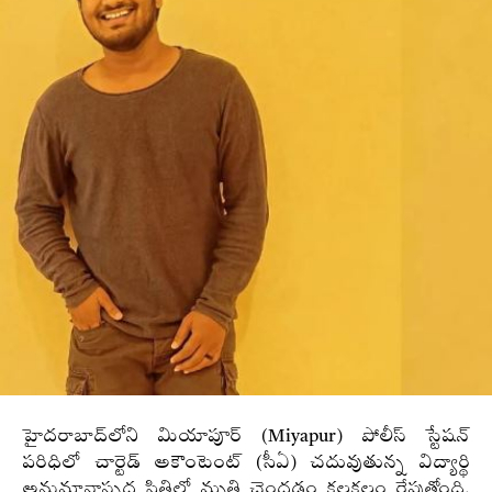
హైదరాబాద్‌లోని మియాపూర్‌ (Miyapur) పోలీస్‌ స్టేషన్‌
పరిధిలో చార్టెడ్ అకౌంటెంట్‌ (సీఏ) చదువుతున్న విద్యార్థి
అనుమానాస్పద స్థితిలో మృతి చెందడం కలకలం రేపుతోంది.