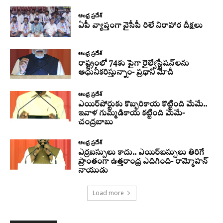
ఆంధ్ర ప్రదేశ్
ఏపీ వ్యాప్తంగా వైసీపీ రిలే నిరాహార దీక్షలు
ఆంధ్ర ప్రదేశ్
రాష్ట్రంలో 74కు పైగా రైల్వేస్టేషన్‌లను
ఆధునీకరిస్తున్నాం- ప్రధాని మోదీ
ఆంధ్ర ప్రదేశ్
ఎయిర్‌పోర్టుకు కొబ్బరికాయ కొట్టింది మేమే..
ఇవాళ గుమ్మడికాయ కట్టింది మేమే-
చంద్రబాబు
ఆంధ్ర ప్రదేశ్
ఎర్రబస్సులు కాదు.. ఎయిర్‌బస్సులు తిరిగే
ప్రాంతంగా ఉత్తరాంధ్ర ఎదిగింది- రామ్మోహన్
నాయుడు
Load more