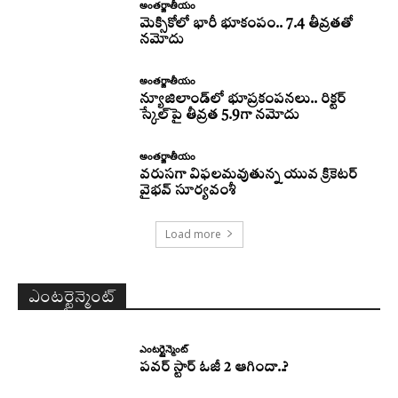
అంతర్జాతీయం
మెక్సికోలో భారీ భూకంపం.. 7.4 తీవ్రతతో
నమోదు
అంతర్జాతీయం
న్యూజిలాండ్‌లో భూప్రకంపనలు.. రిక్టర్‌
స్కేల్‌పై తీవ్రత 5.9గా నమోదు
అంతర్జాతీయం
వరుసగా విఫలమవుతున్న యువ క్రికెటర్
వైభవ్ సూర్యవంశీ
Load more
ఎంటర్టైన్మెంట్
ఎంటర్టైన్మెంట్
పవర్ స్టార్ ఓజీ 2 ఆగిందా..?