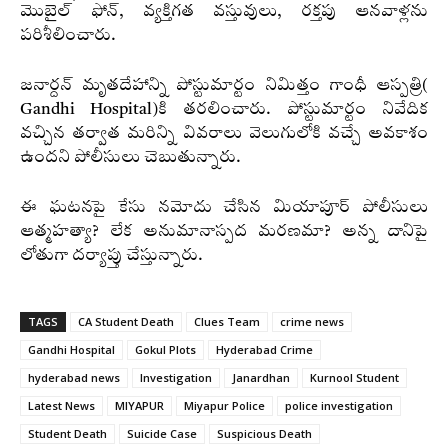
మొబైల్ ఫోన్‌, వ్యక్తిగత వస్తువులు, రక్తపు ఆనవాళ్లను
పరిశీలించారు.
జనార్దన్ మృతదేహాన్ని పోస్టుమార్టం నిమిత్తం గాంధీ ఆస్పత్రి(
Gandhi Hospital)కి తరలించారు. పోస్టుమార్టం నివేదిక
వచ్చిన తర్వాత మరిన్ని వివరాలు వెలుగులోకి వచ్చే అవకాశం
ఉందని పోలీసులు చెబుతున్నారు.
ఈ ఘటనపై కేసు నమోదు చేసిన మియాపూర్ పోలీసులు
ఆత్మహత్యా? లేక అనుమానాస్పద మరణమా? అన్న దానిపై
లోతుగా దర్యాప్తు చేస్తున్నారు.
TAGS
CA Student Death
Clues Team
crime news
Gandhi Hospital
Gokul Plots
Hyderabad Crime
hyderabad news
Investigation
Janardhan
Kurnool Student
Latest News
MIYAPUR
Miyapur Police
police investigation
Student Death
Suicide Case
Suspicious Death