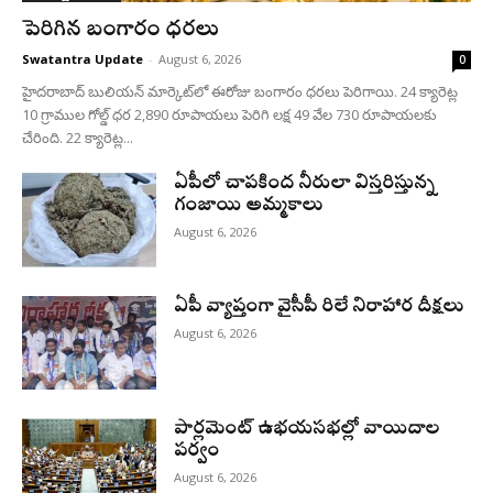
పెరిగిన బంగారం ధరలు
Swatantra Update
-
August 6, 2026
0
హైదరాబాద్ బులియన్‌ మార్కెట్‌లో ఈరోజు బంగారం ధరలు పెరిగాయి. 24 క్యారెట్ల
10 గ్రాముల గోల్డ్‌ ధర 2,890 రూపాయలు పెరిగి లక్ష 49 వేల 730 రూపాయలకు
చేరింది. 22 క్యారెట్ల...
ఏపీలో చాపకింద నీరులా విస్తరిస్తున్న
గంజాయి అమ్మకాలు
August 6, 2026
ఏపీ వ్యాప్తంగా వైసీపీ రిలే నిరాహార దీక్షలు
August 6, 2026
పార్లమెంట్ ఉభయసభల్లో వాయిదాల
పర్వం
August 6, 2026