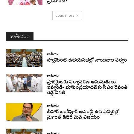
ప్రయారిటీ?
Load more
జాతీయం
జాతీయం
పార్లమెంట్ ఉభయసభల్లో వాయిదాల పర్వం
జాతీయం
ప్రాజెక్టులకు పర్యావరణ అనుమతులు
ఇవ్వండి- భూపేంద్రయాదవ్‌కు సీఎం రేవంత్‌
రెడ్డి వినతి
జాతీయం
బీహార్ బంకీపూర్ అసెంబ్లీ ఉప ఎన్నికల్లో
ప్రశాంత్ కిషోర్ ఘన విజయం
జాతీయం