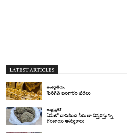
LATEST ARTICLES
అంతర్జాతీయం
పెరిగిన బంగారం ధరలు
ఆంధ్ర ప్రదేశ్
ఏపీలో చాపకింద నీరులా విస్తరిస్తున్న
గంజాయి అమ్మకాలు