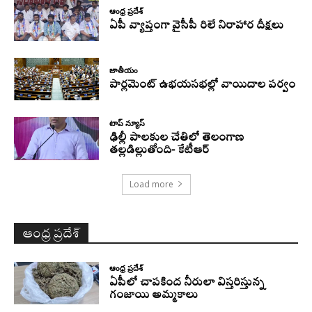
ఆంధ్ర ప్రదేశ్
ఏపీ వ్యాప్తంగా వైసీపీ రిలే నిరాహార దీక్షలు
జాతీయం
పార్లమెంట్ ఉభయసభల్లో వాయిదాల పర్వం
టాప్ న్యూస్
ఢిల్లీ పాలకుల చేతిలో తెలంగాణ
తల్లడిల్లుతోంది- కేటీఆర్
Load more
ఆంధ్ర ప్రదేశ్
ఆంధ్ర ప్రదేశ్
ఏపీలో చాపకింద నీరులా విస్తరిస్తున్న
గంజాయి అమ్మకాలు