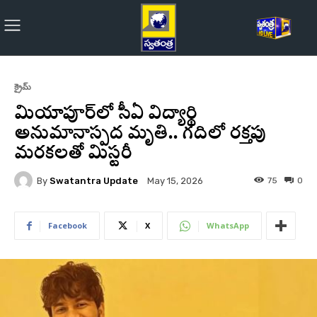
క్రైమ్
మియాపూర్‌లో సీఏ విద్యార్థి
అనుమానాస్పద మృతి.. గదిలో రక్తపు
మరకలతో మిస్టరీ
By
Swatantra Update
75
0
May 15, 2026
Facebook
X
WhatsApp