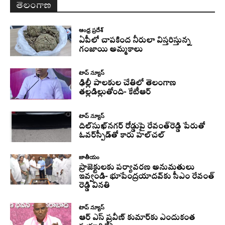
తెలంగాణ
ఆంధ్ర ప్రదేశ్
ఏపీలో చాపకింద నీరులా విస్తరిస్తున్న
గంజాయి అమ్మకాలు
టాప్ న్యూస్
ఢిల్లీ పాలకుల చేతిలో తెలంగాణ
తల్లడిల్లుతోంది- కేటీఆర్
టాప్ న్యూస్
దిల్‌సుఖ్‌నగర్‌ రోడ్డుపై రేవంత్‌రెడ్డి పేరుతో
ఓవర్‌స్పీడ్‌తో కారు హల్‌చల్‌
జాతీయం
ప్రాజెక్టులకు పర్యావరణ అనుమతులు
ఇవ్వండి- భూపేంద్రయాదవ్‌కు సీఎం రేవంత్‌
రెడ్డి వినతి
టాప్ న్యూస్
ఆర్ ఎస్ ప్రవీణ్ కుమార్‌కు ఎందుకంత