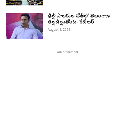
ఢిల్లీ పాలకుల చేతిలో తెలంగాణ
తల్లడిల్లుతోంది- కేటీఆర్
August 6, 2026
- Advertisement -