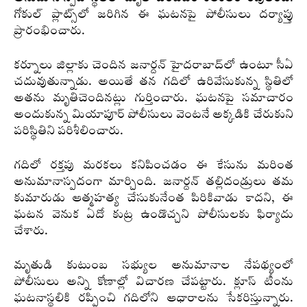
గోకుల్ ప్లాట్స్‌లో జరిగిన ఈ ఘటనపై పోలీసులు దర్యాప్తు
ప్రారంభించారు.
కర్నూలు జిల్లాకు చెందిన జనార్దన్ హైదరాబాద్‌లో ఉంటూ సీఏ
చదువుతున్నాడు. అయితే తన గదిలో ఉరివేసుకున్న స్థితిలో
అతను మృతిచెందినట్లు గుర్తించారు. ఘటనపై సమాచారం
అందుకున్న మియాపూర్ పోలీసులు వెంటనే అక్కడికి చేరుకుని
పరిస్థితిని పరిశీలించారు.
గదిలో రక్తపు మరకలు కనిపించడం ఈ కేసును మరింత
అనుమానాస్పదంగా మార్చింది. జనార్దన్ తల్లిదండ్రులు తమ
కుమారుడు ఆత్మహత్య చేసుకునేంత పిరికివాడు కాదని, ఈ
ఘటన వెనుక ఏదో కుట్ర ఉండొచ్చని పోలీసులకు ఫిర్యాదు
చేశారు.
మృతుడి కుటుంబ సభ్యుల అనుమానాల నేపథ్యంలో
పోలీసులు అన్ని కోణాల్లో విచారణ చేపట్టారు. క్లూస్ టీంను
ఘటనాస్థలికి రప్పించి గదిలోని ఆధారాలను సేకరిస్తున్నారు.