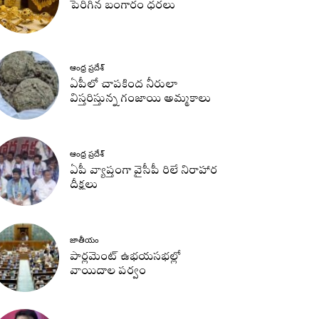
పెరిగిన బంగారం ధరలు
ఆంధ్ర ప్రదేశ్
ఏపీలో చాపకింద నీరులా
విస్తరిస్తున్న గంజాయి అమ్మకాలు
ఆంధ్ర ప్రదేశ్
ఏపీ వ్యాప్తంగా వైసీపీ రిలే నిరాహార
దీక్షలు
జాతీయం
పార్లమెంట్ ఉభయసభల్లో
వాయిదాల పర్వం