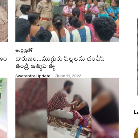
ఆంధ్ర ప్రదేశ్
కోణం
దారుణం…ముగ్గురు పిల్లలను చంపేసి
తండ్రి ఆత్మహత్య
Swatantra Update
-
June 19, 2026
L