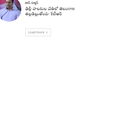
టాప్ న్యూస్
ఢిల్లీ పాలకుల చేతిలో తెలంగాణ
తల్లడిల్లుతోంది- కేటీఆర్
Load more