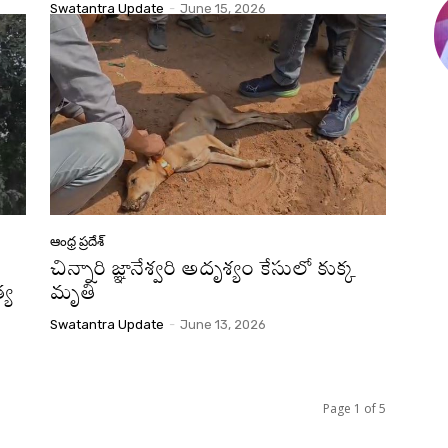
Swatantra Update
-
June 15, 2026
ఆంధ్ర ప్రదేశ్
చిన్నారి జ్ఞానేశ్వరి అదృశ్యం కేసులో కుక్క
్య
మృతి
Swatantra Update
-
June 13, 2026
Page 1 of 5