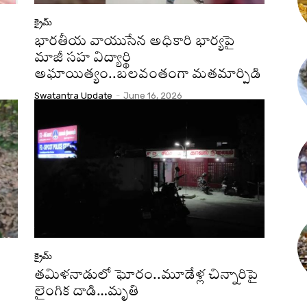
క్రైమ్
భారతీయ వాయుసేన అధికారి భార్యపై
మాజీ సహ విద్యార్థి
అఘాయిత్యం..బలవంతంగా మతమార్పిడి
Swatantra Update
-
June 16, 2026
క్రైమ్
తమిళనాడులో ఘోరం..మూడేళ్ల చిన్నారిపై
లైంగిక దాడి…మృతి