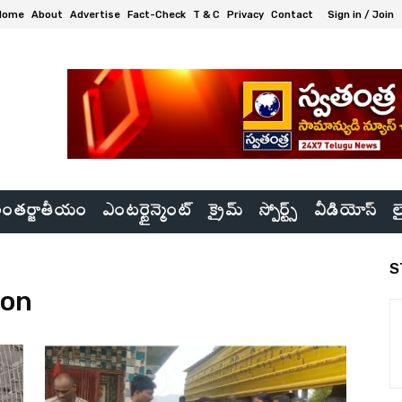
Home
About
Advertise
Fact-Check
T & C
Privacy
Contact
Sign in / Join
ంతర్జాతీయం
ఎంటర్టైన్మెంట్
క్రైమ్
స్పోర్ట్స్
వీడియోస్
ల
S
ion