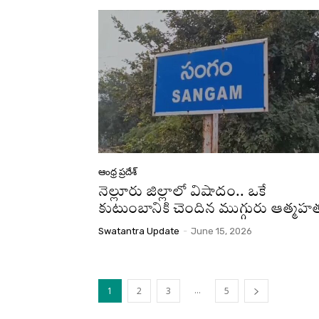
ఆంధ్ర ప్రదేశ్
నెల్లూరు జిల్లాలో విషాదం.. ఒకే
కుటుంబానికి చెందిన ముగ్గురు ఆత్మహత
Swatantra Update
-
June 15, 2026
...
1
2
3
5