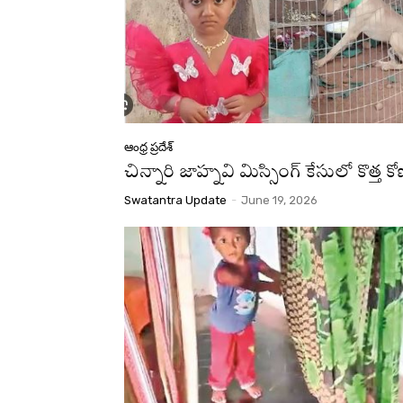
ఆంధ్ర ప్రదేశ్
చిన్నారి జాహ్నవి మిస్సింగ్‌ కేసులో కొత్త 
Swatantra Update
-
June 19, 2026