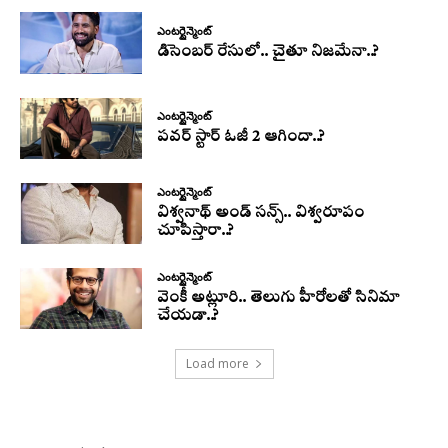
ఎంటర్టైన్మెంట్
డిసెంబర్ రేసులో.. చైతూ నిజమేనా..?
ఎంటర్టైన్మెంట్
పవర్ స్టార్ ఓజీ 2 ఆగిందా..?
ఎంటర్టైన్మెంట్
విశ్వనాథ్ అండ్ సన్స్.. విశ్వరూపం
చూపిస్తారా..?
ఎంటర్టైన్మెంట్
వెంకీ అట్లూరి.. తెలుగు హీరోలతో సినిమా
చేయడా..?
Load more