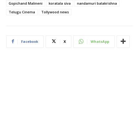
Gopichand Malineni
koratala siva
nandamuri balakrishna
Telugu Cinema
Tollywood news
Facebook
X
WhatsApp