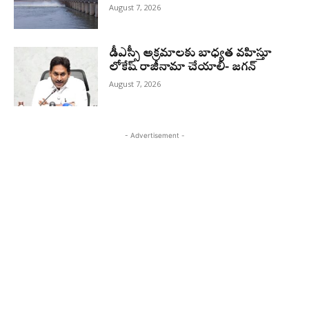
August 7, 2026
డీఎస్సీ అక్రమాలకు బాధ్యత వహిస్తూ
లోకేష్‌ రాజీనామా చేయాలి- జగన్
August 7, 2026
- Advertisement -