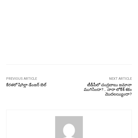
PREVIOUS ARTICLE
NEXT ARTICLE
కేరళలో షిగెల్లా డేంజర్ బెల్
టీడీపీలో చంద్రబాబు జమానా
ముగిసిందా?… నారా లోకేశ్ శకం
మొదలయ్యిందా?