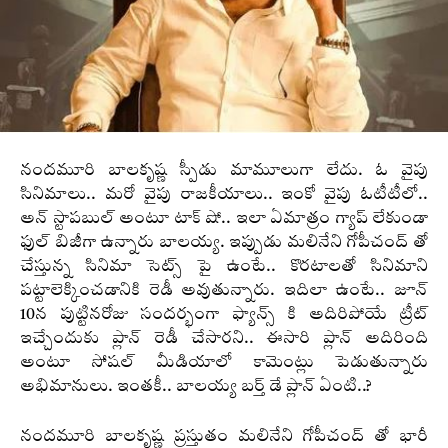
నందమూరి బాలకృష్ణ స్పీడు మామూలుగా లేదు. ఓ వైపు
సినిమాలు.. మరో వైపు రాజకీయాలు.. ఇంకో వైపు ఓటీటీలో..
అన్ స్టాపబుల్ అంటూ టాక్ షో.. ఇలా ఏమాత్రం గ్యాప్ లేకుండా
ఫుల్ బిజీగా ఉన్నారు బాలయ్య. ఇప్పుడు మలినేని గోపీచంద్ తో
చేస్తున్న సినిమా సెట్స్ పై ఉంటే.. కొరటాలతో సినిమాని
పట్టాలెక్కించడానికి రెడీ అవుతున్నారు. ఇదిలా ఉంటే.. జూన్
10న పుట్టినరోజు సందర్భంగా ఫ్యాన్స్ కి అదిరిపోయే ట్రీట్
ఇచ్చేందుకు ప్లాన్ రెడీ చేసారని.. ఈసారి ప్లాన్ అదిరింది
అంటూ సోషల్ మీడియాలో కామెంట్లు పెడుతున్నారు
అభిమానులు. ఇంతకీ.. బాలయ్య బర్త్ డే ప్లాన్ ఏంటి..?
నందమూరి బాలకృష్ణ ప్రస్తుతం మలినేని గోపీచంద్ తో భారీ