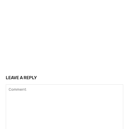
LEAVE A REPLY