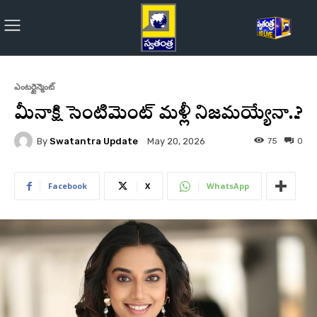
ఎంటర్టైన్మెంట్
మీనాక్షి సెంటిమెంట్ మళ్లీ నిజమయ్యేనా..?
By
Swatantra Update
75
0
May 20, 2026
Facebook
X
WhatsApp