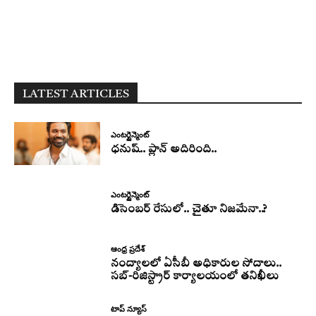
LATEST ARTICLES
ఎంటర్టైన్మెంట్
ధనుష్‌.. ప్లాన్ అదిరింది..
ఎంటర్టైన్మెంట్
డిసెంబర్ రేసులో.. చైతూ నిజమేనా..?
ఆంధ్ర ప్రదేశ్
నంద్యాలలో ఏసీబీ అధికారుల సోదాలు..
సబ్-రిజిస్ట్రార్ కార్యాలయంలో తనిఖీలు
టాప్ న్యూస్