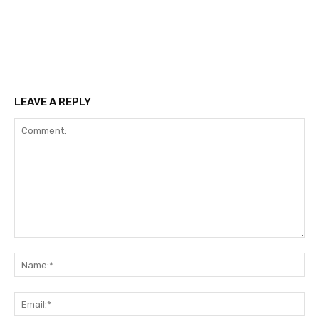
LEAVE A REPLY
Comment:
Na
Ema