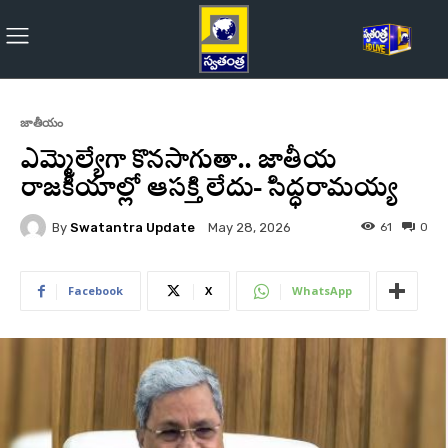
జాతీయం
ఎమ్మెల్యేగా కొనసాగుతా.. జాతీయ
రాజకీయాల్లో ఆసక్తి లేదు- సిద్ధరామయ్య
By
Swatantra Update
61
0
May 28, 2026
Facebook
X
WhatsApp