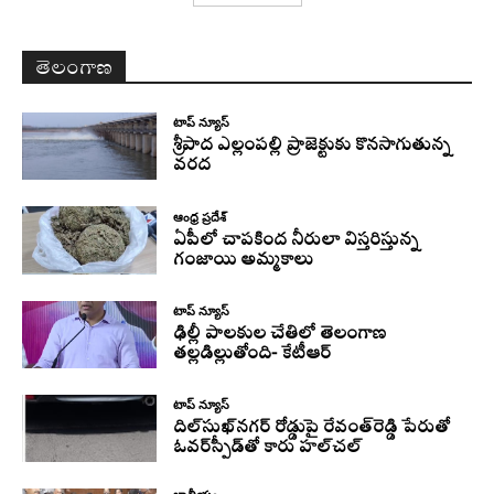
తెలంగాణ
టాప్ న్యూస్
శ్రీపాద ఎల్లంపల్లి ప్రాజెక్టుకు కొనసాగుతున్న
వరద
ఆంధ్ర ప్రదేశ్
ఏపీలో చాపకింద నీరులా విస్తరిస్తున్న
గంజాయి అమ్మకాలు
టాప్ న్యూస్
ఢిల్లీ పాలకుల చేతిలో తెలంగాణ
తల్లడిల్లుతోంది- కేటీఆర్
టాప్ న్యూస్
దిల్‌సుఖ్‌నగర్‌ రోడ్డుపై రేవంత్‌రెడ్డి పేరుతో
ఓవర్‌స్పీడ్‌తో కారు హల్‌చల్‌