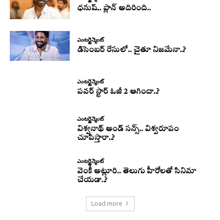
ధనుష్‌.. ప్లాన్ అదిరింది..
ఎంటర్టైన్మెంట్
డిసెంబర్ రేసులో.. చైతూ నిజమేనా..?
ఎంటర్టైన్మెంట్
పవర్ స్టార్ ఓజీ 2 ఆగిందా..?
ఎంటర్టైన్మెంట్
విశ్వనాథ్ అండ్ సన్స్.. విశ్వరూపం
చూపిస్తారా..?
ఎంటర్టైన్మెంట్
వెంకీ అట్లూరి.. తెలుగు హీరోలతో సినిమా
చేయడా..?
Load more