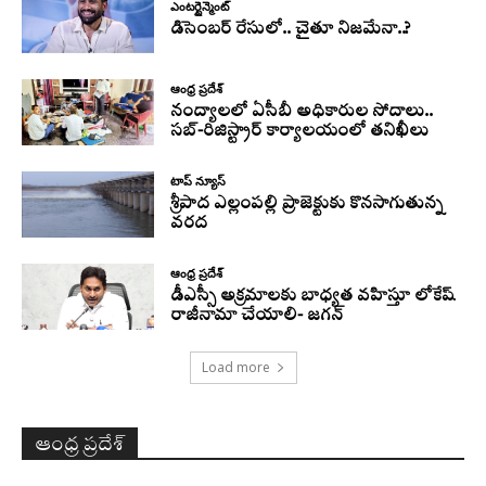
ఎంటర్టైన్మెంట్
డిసెంబర్ రేసులో.. చైతూ నిజమేనా..?
ఆంధ్ర ప్రదేశ్
నంద్యాలలో ఏసీబీ అధికారుల సోదాలు..
సబ్-రిజిస్ట్రార్ కార్యాలయంలో తనిఖీలు
టాప్ న్యూస్
శ్రీపాద ఎల్లంపల్లి ప్రాజెక్టుకు కొనసాగుతున్న
వరద
ఆంధ్ర ప్రదేశ్
డీఎస్సీ అక్రమాలకు బాధ్యత వహిస్తూ లోకేష్‌
రాజీనామా చేయాలి- జగన్
Load more
ఆంధ్ర ప్రదేశ్