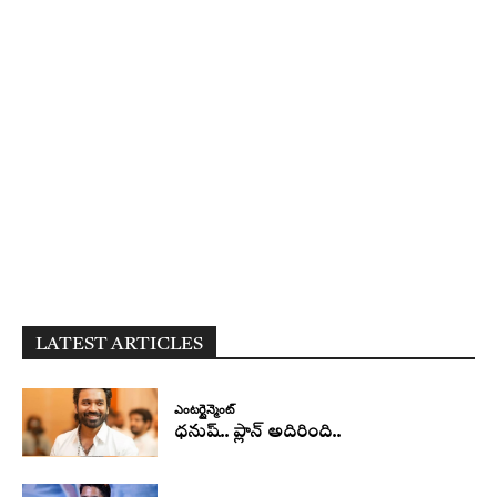
LATEST ARTICLES
ఎంటర్టైన్మెంట్
ధనుష్‌.. ప్లాన్ అదిరింది..