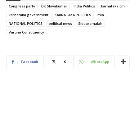
Congress party
DK Shivakumar
India Politics
karnataka cm
karnataka government
KARNATAKA POLITICS
mla
NATIONAL POLITICS
political news
Siddaramaiah
Varuna Constituency
Facebook
X
WhatsApp