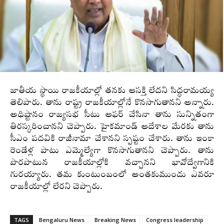
జాతీయ స్థాయి రాజకీయాల్లో తనకు ఆసక్తి లేదని సిద్ధరామయ్య
తెలిపారు. తాను రాష్ట్ర రాజకీయాల్లోనే కొనసాగుతానని అన్నారు.
అధిష్టానం రాజ్యసభ సీటు ఆఫర్ చేసినా తాను సున్నితంగా
తిరస్కరించానని చెప్పారు. హైకమాండ్‌ ఆదేశాల మేరకు తాను
సీఎం పదవికి రాజీనామా చేశానని స్పష్టం చేశారు. తాను ఇంకా
రెండేళ్ల పాటు ఎమ్మెల్యేగా కొనసాగుతానని చెప్పారు. తాను
పొరపాటున రాజకీయాల్లోకి వచ్చానని భావోద్వేగానికి
గురయ్యారు. తమ కుంటుంబంలో అంతకుముందు ఎవరూ
రాజకీయాల్లో లేరని చెప్పారు.
TAGS
Bengaluru News
Breaking News
Congress leadership