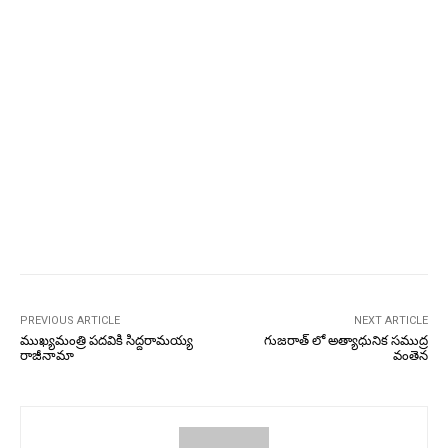
PREVIOUS ARTICLE
NEXT ARTICLE
ముఖ్యమంత్రి పదవికి సిద్దరామయ్య
గుజరాత్ లో అత్యాధునిక సముద్ర
రాజీనామా
వంతెన