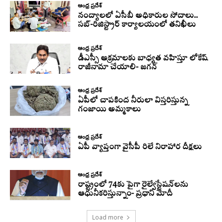
ఆంధ్ర ప్రదేశ్
నంద్యాలలో ఏసీబీ అధికారుల సోదాలు..
సబ్-రిజిస్ట్రార్ కార్యాలయంలో తనిఖీలు
ఆంధ్ర ప్రదేశ్
డీఎస్సీ అక్రమాలకు బాధ్యత వహిస్తూ లోకేష్‌
రాజీనామా చేయాలి- జగన్
ఆంధ్ర ప్రదేశ్
ఏపీలో చాపకింద నీరులా విస్తరిస్తున్న
గంజాయి అమ్మకాలు
ఆంధ్ర ప్రదేశ్
ఏపీ వ్యాప్తంగా వైసీపీ రిలే నిరాహార దీక్షలు
ఆంధ్ర ప్రదేశ్
రాష్ట్రంలో 74కు పైగా రైల్వేస్టేషన్‌లను
ఆధునీకరిస్తున్నాం- ప్రధాని మోదీ
Load more