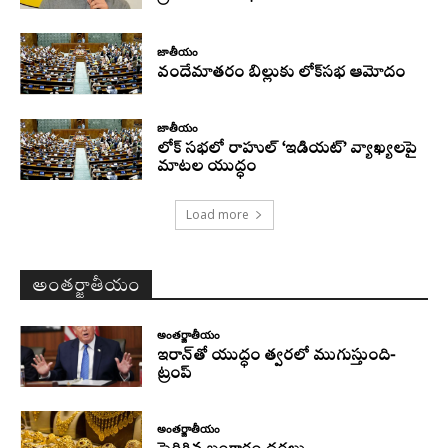
జాతీయం
వందేమాతరం బిల్లుకు లోక్‌సభ ఆమోదం
జాతీయం
లోక్ సభలో రాహుల్ ‘ఇడియట్’ వ్యాఖ్యలపై
మాటల యుద్ధం
Load more
అంతర్జాతీయం
అంతర్జాతీయం
ఇరాన్‌తో యుద్ధం త్వరలో ముగుస్తుంది-
ట్రంప్‌
అంతర్జాతీయం