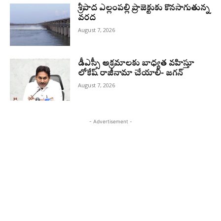
శ్రీపాద ఎల్లంపల్లి ప్రాజెక్టుకు కొనసాగుతున్న
వరద
August 7, 2026
డీఎస్సీ అక్రమాలకు బాధ్యత వహిస్తూ
లోకేష్‌ రాజీనామా చేయాలి- జగన్
August 7, 2026
- Advertisement -