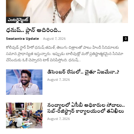
ఎంటర్టైన్మెంట్
ధనుష్‌.. ప్లాన్ అదిరింది..
Swatantra Update
-
August 7, 2026
0
కోలీవుడ్ స్టార్ హీరో ధనుష్ తమిళ్, తెలుగు చిత్రాలతో పాటు హిందీ సినిమాలకు
సమాన ప్రాధాన్యత ఇస్తున్నారు. ఇప్పుడు బాలీవుడ్లో మరో ప్రతిష్టాత్మకమైన సినిమా
చేసేందుకు ఓకే చెప్పారని టాక్ వినిపిస్తోంది. ధనుష్...
డిసెంబర్ రేసులో.. చైతూ నిజమేనా..?
August 7, 2026
నంద్యాలలో ఏసీబీ అధికారుల సోదాలు..
సబ్-రిజిస్ట్రార్ కార్యాలయంలో తనిఖీలు
August 7, 2026