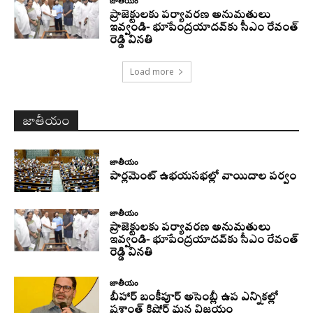
జాతీయం
ప్రాజెక్టులకు పర్యావరణ అనుమతులు
ఇవ్వండి- భూపేంద్రయాదవ్‌కు సీఎం రేవంత్‌
రెడ్డి వినతి
Load more
జాతీయం
జాతీయం
పార్లమెంట్ ఉభయసభల్లో వాయిదాల పర్వం
జాతీయం
ప్రాజెక్టులకు పర్యావరణ అనుమతులు
ఇవ్వండి- భూపేంద్రయాదవ్‌కు సీఎం రేవంత్‌
రెడ్డి వినతి
జాతీయం
బీహార్ బంకీపూర్ అసెంబ్లీ ఉప ఎన్నికల్లో
ప్రశాంత్ కిషోర్ ఘన విజయం