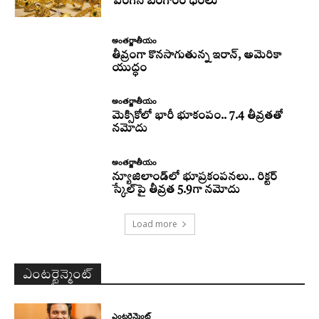
పెరిగిన బంగారం ధరలు
అంతర్జాతీయం
తీవ్రంగా కొనసాగుతున్న ఇరాన్‌, అమెరికా
యుద్ధం
అంతర్జాతీయం
మెక్సికోలో భారీ భూకంపం.. 7.4 తీవ్రతతో
నమోదు
అంతర్జాతీయం
న్యూజిలాండ్‌లో భూప్రకంపనలు.. రిక్టర్‌
స్కేల్‌పై తీవ్రత 5.9గా నమోదు
Load more
ఎంటర్టైన్మెంట్
ఎంటర్టైన్మెంట్