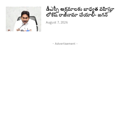
డీఎస్సీ అక్రమాలకు బాధ్యత వహిస్తూ
లోకేష్‌ రాజీనామా చేయాలి- జగన్
August 7, 2026
- Advertisement -