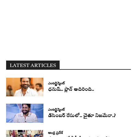
LATEST ARTICLES
ఎంటర్టైన్మెంట్
ధనుష్‌.. ప్లాన్ అదిరింది..
ఎంటర్టైన్మెంట్
డిసెంబర్ రేసులో.. చైతూ నిజమేనా..?
ఆంధ్ర ప్రదేశ్