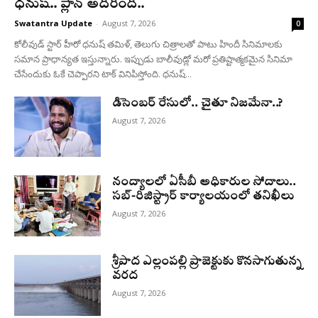
ధనుష్‌.. ప్లాన్ అదిరింది..
Swatantra Update
-
August 7, 2026
0
కోలీవుడ్ స్టార్ హీరో ధనుష్ తమిళ్, తెలుగు చిత్రాలతో పాటు హిందీ సినిమాలకు
సమాన ప్రాధాన్యత ఇస్తున్నారు. ఇప్పుడు బాలీవుడ్లో మరో ప్రతిష్టాత్మకమైన సినిమా
చేసేందుకు ఓకే చెప్పారని టాక్ వినిపిస్తోంది. ధనుష్...
డిసెంబర్ రేసులో.. చైతూ నిజమేనా..?
August 7, 2026
నంద్యాలలో ఏసీబీ అధికారుల సోదాలు..
సబ్-రిజిస్ట్రార్ కార్యాలయంలో తనిఖీలు
August 7, 2026
శ్రీపాద ఎల్లంపల్లి ప్రాజెక్టుకు కొనసాగుతున్న
వరద
August 7, 2026