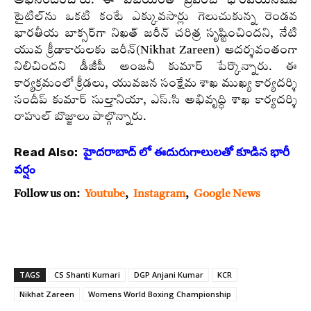
అభినందించారు. ఈ విజయంతో ప్రపంచ ఛాంపియన్‌షిప్
టైటిల్‌ను ఒకటి కంటే ఎక్కువసార్లు గెలుచుకున్న రెండవ
భారతీయ బాక్సర్‌గా నిఖత్ జరీన్ చరిత్ర సృష్టించిందని, నేటి
యువ క్రీడాకారులకు జరీన్(Nikhat Zareen) ఆదర్శవంతంగా
నిలిచిందని డీజీపీ అంజనీ కుమార్ పేర్కొన్నారు. ఈ
కార్యక్రమంలో క్రీడలు, యువజన సంక్షేమ శాఖ ముఖ్య కార్యదర్శి
సందీప్ కుమార్ సుల్తానియా, ఎస్.సి అభివృద్ధి శాఖ కార్యదర్శి
రాహుల్ బొజ్జాలు పాల్గొన్నారు.
Read Also:
హైదరాబాద్ లో ఈదురుగాలులతో కూడిన భారీ
వర్షం
Follow us on:
Youtube
,
Instagram
,
Google News
TAGS
CS Shanti Kumari
DGP Anjani Kumar
KCR
Nikhat Zareen
Womens World Boxing Championship