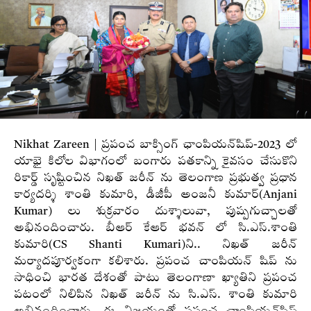
Nikhat Zareen | ప్రపంచ బాక్సింగ్ ఛాంపియన్‌షిప్‌-2023 లో
యాభై కిలోల విభాగంలో బంగారు పతకాన్ని కైవసం చేసుకొని
రికార్డ్ సృష్టించిన నిఖత్ జరీన్ ను తెలంగాణ ప్రభుత్వ ప్రధాన
కార్యదర్శి శాంతి కుమారి, డీజీపీ అంజనీ కుమార్(
Anjani
Kumar
) లు శుక్రవారం దుశ్శాలువా, పుష్పగుచ్చాలతో
అభినందించారు. బీఆర్ కేఆర్ భవన్ లో సి.ఎస్.శాంతి
కుమారి(CS Shanti Kumari)ని.. నిఖత్ జరీన్
మర్యాదపూర్వకంగా కలిశారు. ప్రపంచ చాంపియన్ షిప్ ను
సాధించి భారత దేశంతో పాటు తెలంగాణా ఖ్యాతిని ప్రపంచ
పటంలో నిలిపిన నిఖత్ జరీన్ ను సి.ఎస్. శాంతి కుమారి