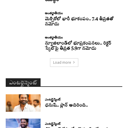
యుద్ధం
అంతర్జాతీయం
మెక్సికోలో భారీ భూకంపం.. 7.4 తీవ్రతతో
నమోదు
అంతర్జాతీయం
న్యూజిలాండ్‌లో భూప్రకంపనలు.. రిక్టర్‌
స్కేల్‌పై తీవ్రత 5.9గా నమోదు
Load more
ఎంటర్టైన్మెంట్
ఎంటర్టైన్మెంట్
ధనుష్‌.. ప్లాన్ అదిరింది..
ఎంటర్టైన్మెంట్