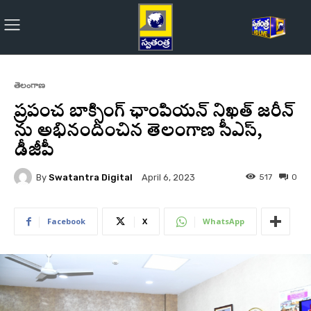
తెలంగాణ
ప్రపంచ బాక్సింగ్ ఛాంపియన్‌ నిఖత్ జరీన్
ను అభినందించిన తెలంగాణ సీఎస్,
డీజీపీ
By
Swatantra Digital
517
0
April 6, 2023
Facebook
X
WhatsApp