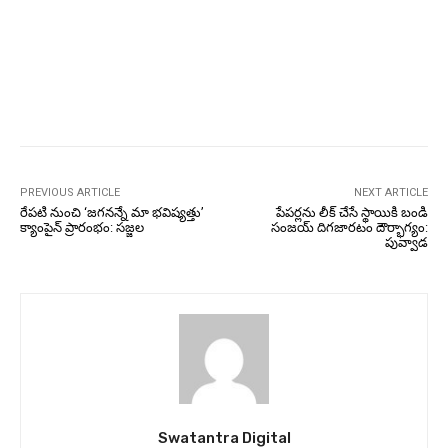
PREVIOUS ARTICLE
NEXT ARTICLE
రేపటి నుంచి ‘జగనన్నే మా భవిష్యత్తు’
పేపర్లను లీక్ చేసే స్థాయికి బండి
క్యాంపైన్ ప్రారంభం: సజ్జల
సంజయ్ దిగజారటం దౌర్భాగ్యం:
పువ్వాడ
Swatantra Digital