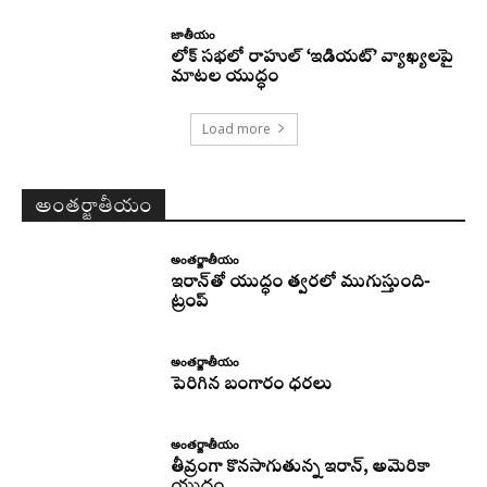
జాతీయం
లోక్ సభలో రాహుల్ ‘ఇడియట్’ వ్యాఖ్యలపై
మాటల యుద్ధం
Load more
అంతర్జాతీయం
అంతర్జాతీయం
ఇరాన్‌తో యుద్ధం త్వరలో ముగుస్తుంది-
ట్రంప్‌
అంతర్జాతీయం
పెరిగిన బంగారం ధరలు
అంతర్జాతీయం
తీవ్రంగా కొనసాగుతున్న ఇరాన్‌, అమెరికా