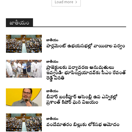
Load more
జాతీయం
జాతీయం
పార్లమెంట్ ఉభయసభల్లో వాయిదాల పర్వం
జాతీయం
ప్రాజెక్టులకు పర్యావరణ అనుమతులు
ఇవ్వండి- భూపేంద్రయాదవ్‌కు సీఎం రేవంత్‌
రెడ్డి వినతి
జాతీయం
బీహార్ బంకీపూర్ అసెంబ్లీ ఉప ఎన్నికల్లో
ప్రశాంత్ కిషోర్ ఘన విజయం
జాతీయం
వందేమాతరం బిల్లుకు లోక్‌సభ ఆమోదం