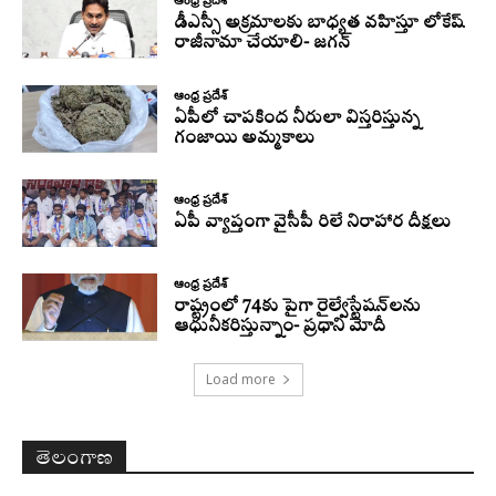
డీఎస్సీ అక్రమాలకు బాధ్యత వహిస్తూ లోకేష్‌
రాజీనామా చేయాలి- జగన్
ఆంధ్ర ప్రదేశ్
ఏపీలో చాపకింద నీరులా విస్తరిస్తున్న
గంజాయి అమ్మకాలు
ఆంధ్ర ప్రదేశ్
ఏపీ వ్యాప్తంగా వైసీపీ రిలే నిరాహార దీక్షలు
ఆంధ్ర ప్రదేశ్
రాష్ట్రంలో 74కు పైగా రైల్వేస్టేషన్‌లను
ఆధునీకరిస్తున్నాం- ప్రధాని మోదీ
Load more
తెలంగాణ