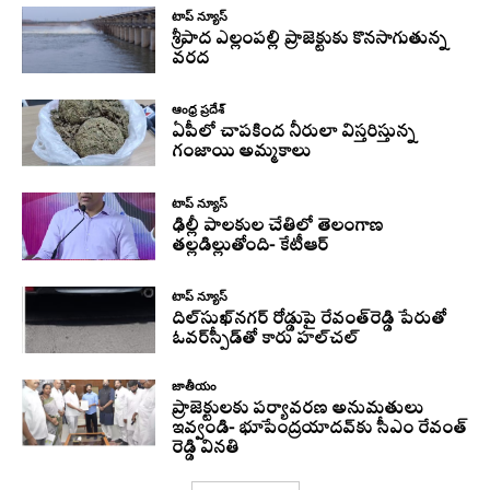
టాప్ న్యూస్
శ్రీపాద ఎల్లంపల్లి ప్రాజెక్టుకు కొనసాగుతున్న
వరద
ఆంధ్ర ప్రదేశ్
ఏపీలో చాపకింద నీరులా విస్తరిస్తున్న
గంజాయి అమ్మకాలు
టాప్ న్యూస్
ఢిల్లీ పాలకుల చేతిలో తెలంగాణ
తల్లడిల్లుతోంది- కేటీఆర్
టాప్ న్యూస్
దిల్‌సుఖ్‌నగర్‌ రోడ్డుపై రేవంత్‌రెడ్డి పేరుతో
ఓవర్‌స్పీడ్‌తో కారు హల్‌చల్‌
జాతీయం
ప్రాజెక్టులకు పర్యావరణ అనుమతులు
ఇవ్వండి- భూపేంద్రయాదవ్‌కు సీఎం రేవంత్‌
రెడ్డి వినతి