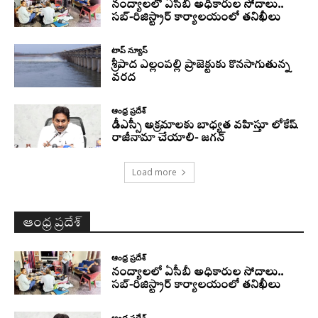
నంద్యాలలో ఏసీబీ అధికారుల సోదాలు..
సబ్-రిజిస్ట్రార్ కార్యాలయంలో తనిఖీలు
టాప్ న్యూస్
శ్రీపాద ఎల్లంపల్లి ప్రాజెక్టుకు కొనసాగుతున్న
వరద
ఆంధ్ర ప్రదేశ్
డీఎస్సీ అక్రమాలకు బాధ్యత వహిస్తూ లోకేష్‌
రాజీనామా చేయాలి- జగన్
Load more
ఆంధ్ర ప్రదేశ్
ఆంధ్ర ప్రదేశ్
నంద్యాలలో ఏసీబీ అధికారుల సోదాలు..
సబ్-రిజిస్ట్రార్ కార్యాలయంలో తనిఖీలు
ఆంధ్ర ప్రదేశ్