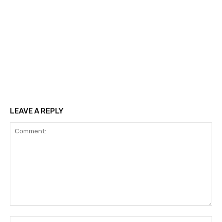
LEAVE A REPLY
Comment:
Na