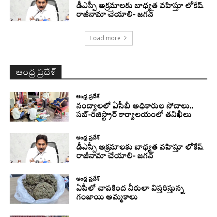
డీఎస్సీ అక్రమాలకు బాధ్యత వహిస్తూ లోకేష్‌
రాజీనామా చేయాలి- జగన్
Load more
ఆంధ్ర ప్రదేశ్
ఆంధ్ర ప్రదేశ్
నంద్యాలలో ఏసీబీ అధికారుల సోదాలు..
సబ్-రిజిస్ట్రార్ కార్యాలయంలో తనిఖీలు
ఆంధ్ర ప్రదేశ్
డీఎస్సీ అక్రమాలకు బాధ్యత వహిస్తూ లోకేష్‌
రాజీనామా చేయాలి- జగన్
ఆంధ్ర ప్రదేశ్
ఏపీలో చాపకింద నీరులా విస్తరిస్తున్న
గంజాయి అమ్మకాలు