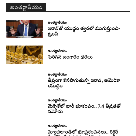
అంతర్జాతీయం
అంతర్జాతీయం
ఇరాన్‌తో యుద్ధం త్వరలో ముగుస్తుంది-
ట్రంప్‌
అంతర్జాతీయం
పెరిగిన బంగారం ధరలు
అంతర్జాతీయం
తీవ్రంగా కొనసాగుతున్న ఇరాన్‌, అమెరికా
యుద్ధం
అంతర్జాతీయం
మెక్సికోలో భారీ భూకంపం.. 7.4 తీవ్రతతో
నమోదు
అంతర్జాతీయం
న్యూజిలాండ్‌లో భూప్రకంపనలు.. రిక్టర్‌