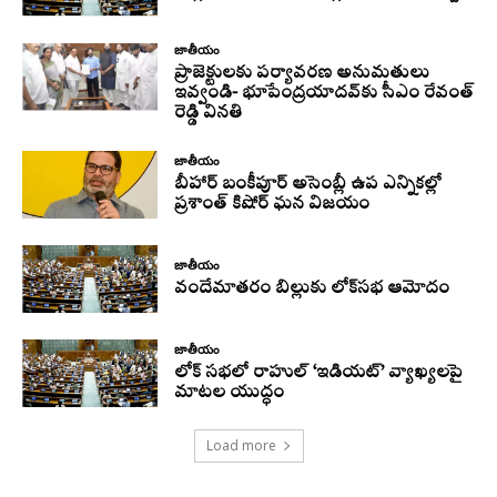
జాతీయం
ప్రాజెక్టులకు పర్యావరణ అనుమతులు
ఇవ్వండి- భూపేంద్రయాదవ్‌కు సీఎం రేవంత్‌
రెడ్డి వినతి
జాతీయం
బీహార్ బంకీపూర్ అసెంబ్లీ ఉప ఎన్నికల్లో
ప్రశాంత్ కిషోర్ ఘన విజయం
జాతీయం
వందేమాతరం బిల్లుకు లోక్‌సభ ఆమోదం
జాతీయం
లోక్ సభలో రాహుల్ ‘ఇడియట్’ వ్యాఖ్యలపై
మాటల యుద్ధం
Load more