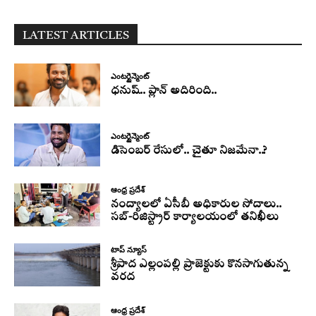
LATEST ARTICLES
ఎంటర్టైన్మెంట్
ధనుష్‌.. ప్లాన్ అదిరింది..
ఎంటర్టైన్మెంట్
డిసెంబర్ రేసులో.. చైతూ నిజమేనా..?
ఆంధ్ర ప్రదేశ్
నంద్యాలలో ఏసీబీ అధికారుల సోదాలు..
సబ్-రిజిస్ట్రార్ కార్యాలయంలో తనిఖీలు
టాప్ న్యూస్
శ్రీపాద ఎల్లంపల్లి ప్రాజెక్టుకు కొనసాగుతున్న
వరద
ఆంధ్ర ప్రదేశ్