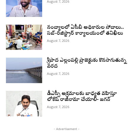
August 7, 2026
నంద్యాలలో ఏసీబీ అధికారుల సోదాలు..
సబ్-రిజిస్ట్రార్ కార్యాలయంలో తనిఖీలు
August 7, 2026
శ్రీపాద ఎల్లంపల్లి ప్రాజెక్టుకు కొనసాగుతున్న
వరద
August 7, 2026
డీఎస్సీ అక్రమాలకు బాధ్యత వహిస్తూ
లోకేష్‌ రాజీనామా చేయాలి- జగన్
August 7, 2026
- Advertisement -