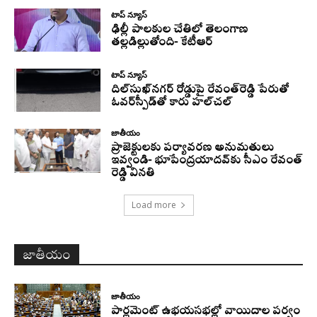
టాప్ న్యూస్
ఢిల్లీ పాలకుల చేతిలో తెలంగాణ
తల్లడిల్లుతోంది- కేటీఆర్
టాప్ న్యూస్
దిల్‌సుఖ్‌నగర్‌ రోడ్డుపై రేవంత్‌రెడ్డి పేరుతో
ఓవర్‌స్పీడ్‌తో కారు హల్‌చల్‌
జాతీయం
ప్రాజెక్టులకు పర్యావరణ అనుమతులు
ఇవ్వండి- భూపేంద్రయాదవ్‌కు సీఎం రేవంత్‌
రెడ్డి వినతి
Load more
జాతీయం
జాతీయం
పార్లమెంట్ ఉభయసభల్లో వాయిదాల పర్వం