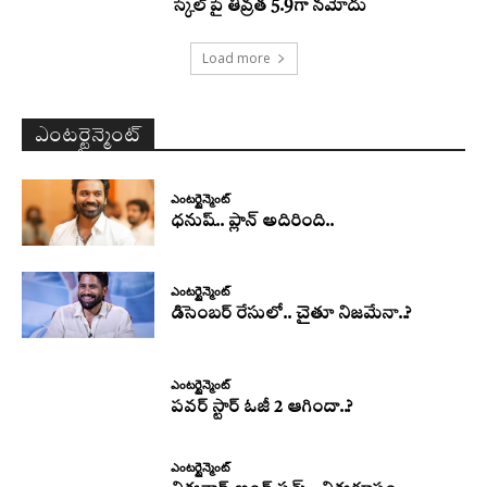
స్కేల్‌పై తీవ్రత 5.9గా నమోదు
Load more
ఎంటర్టైన్మెంట్
ఎంటర్టైన్మెంట్
ధనుష్‌.. ప్లాన్ అదిరింది..
ఎంటర్టైన్మెంట్
డిసెంబర్ రేసులో.. చైతూ నిజమేనా..?
ఎంటర్టైన్మెంట్
పవర్ స్టార్ ఓజీ 2 ఆగిందా..?
ఎంటర్టైన్మెంట్