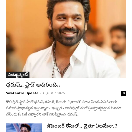
ఎంటర్టైన్మెంట్
ధనుష్‌.. ప్లాన్ అదిరింది..
Swatantra Update
-
August 7, 2026
0
కోలీవుడ్ స్టార్ హీరో ధనుష్ తమిళ్, తెలుగు చిత్రాలతో పాటు హిందీ సినిమాలకు
సమాన ప్రాధాన్యత ఇస్తున్నారు. ఇప్పుడు బాలీవుడ్లో మరో ప్రతిష్టాత్మకమైన సినిమా
చేసేందుకు ఓకే చెప్పారని టాక్ వినిపిస్తోంది. ధనుష్...
డిసెంబర్ రేసులో.. చైతూ నిజమేనా..?