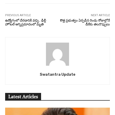
PREVIOUS ARTICLE
NEXT ARTICLE
ఉద్యోగంలో చేరడానికి వచ్చి.. ఢిల్లీ
కొత్త ప్రభుత్వం ఏర్పడిన రెండు రోజుల్లోనే
హోటల్ అగ్నిప్రమాదంలో మృతి
డీకేకు తలనొప్పులు
Swatantra Update
Latest Articles