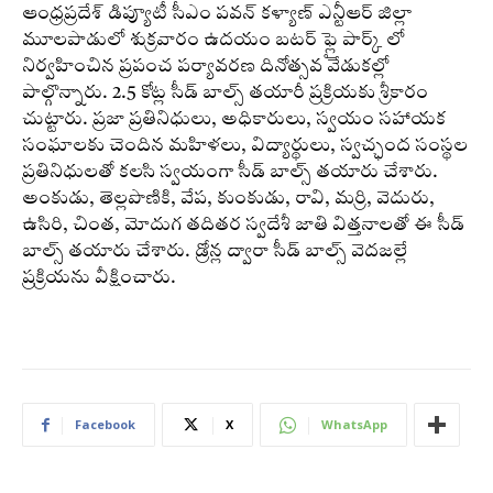
ఆంధ్రప్రదేశ్ డిప్యూటీ సీఎం పవన్ కళ్యాణ్ ఎన్టీఆర్ జిల్లా
మూలపాడులో శుక్రవారం ఉదయం బటర్ ఫ్లై పార్క్ లో
నిర్వహించిన ప్రపంచ పర్యావరణ దినోత్సవ వేడుకల్లో
పాల్గొన్నారు. 2.5 కోట్ల సీడ్ బాల్స్ తయారీ ప్రక్రియకు శ్రీకారం
చుట్టారు. ప్రజా ప్రతినిధులు, అధికారులు, స్వయం సహాయక
సంఘాలకు చెందిన మహిళలు, విద్యార్థులు, స్వచ్ఛంద సంస్థల
ప్రతినిధులతో కలసి స్వయంగా సీడ్ బాల్స్ తయారు చేశారు.
అంకుడు, తెల్లపొణికి, వేప, కుంకుడు, రావి, మర్రి, వెదురు,
ఉసిరి, చింత, మోదుగ తదితర స్వదేశీ జాతి విత్తనాలతో ఈ సీడ్
బాల్స్ తయారు చేశారు. డ్రోన్ల ద్వారా సీడ్ బాల్స్ వెదజల్లే
ప్రక్రియను వీక్షించారు.
Facebook
X
WhatsApp