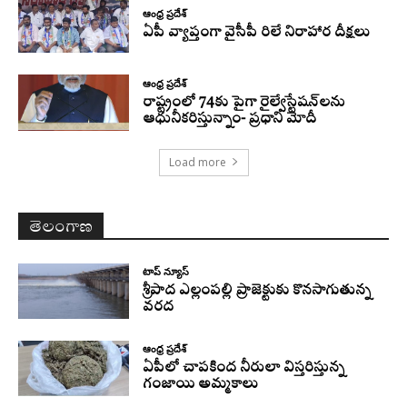
ఆంధ్ర ప్రదేశ్
ఏపీ వ్యాప్తంగా వైసీపీ రిలే నిరాహార దీక్షలు
ఆంధ్ర ప్రదేశ్
రాష్ట్రంలో 74కు పైగా రైల్వేస్టేషన్‌లను
ఆధునీకరిస్తున్నాం- ప్రధాని మోదీ
Load more
తెలంగాణ
టాప్ న్యూస్
శ్రీపాద ఎల్లంపల్లి ప్రాజెక్టుకు కొనసాగుతున్న
వరద
ఆంధ్ర ప్రదేశ్
ఏపీలో చాపకింద నీరులా విస్తరిస్తున్న
గంజాయి అమ్మకాలు