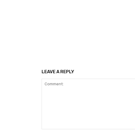
LEAVE A REPLY
Comment: