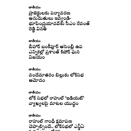
జాతీయం
ప్రాజెక్టులకు పర్యావరణ
అనుమతులు ఇవ్వండి-
భూపేంద్రయాదవ్‌కు సీఎం రేవంత్‌
రెడ్డి వినతి
జాతీయం
బీహార్ బంకీపూర్ అసెంబ్లీ ఉప
ఎన్నికల్లో ప్రశాంత్ కిషోర్ ఘన
విజయం
జాతీయం
వందేమాతరం బిల్లుకు లోక్‌సభ
ఆమోదం
జాతీయం
లోక్ సభలో రాహుల్ ‘ఇడియట్’
వ్యాఖ్యలపై మాటల యుద్ధం
జాతీయం
రాహుల్‌ గాంధీ క్షమాపణ
చెప్పాల్సిందే.. లోక్‌సభలో ఎన్డీఏ