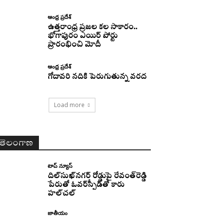
ఆంధ్ర ప్రదేశ్
ఉత్తరాంధ్ర ప్రజల కల సాకారం..
భోగాపురం ఎయిర్ పోర్టు
ప్రారంభించి మోదీ
ఆంధ్ర ప్రదేశ్
గోదావరి నదికి పెరుగుతున్న వరద
Load more
తెలంగాణ
టాప్ న్యూస్
దిల్‌సుఖ్‌నగర్‌ రోడ్డుపై రేవంత్‌రెడ్డి
పేరుతో ఓవర్‌స్పీడ్‌తో కారు
హల్‌చల్‌
జాతీయం