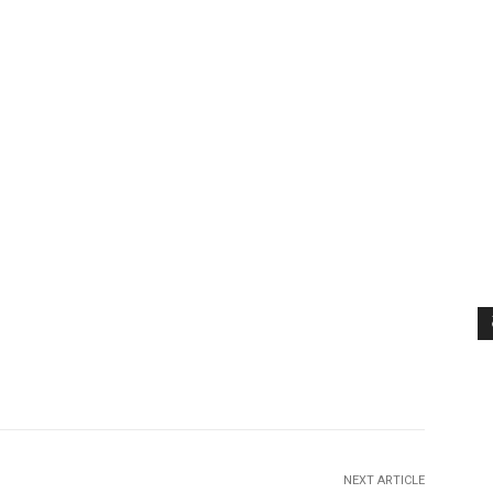
NEXT ARTICLE