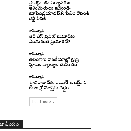
ప్రాజెక్టులకు పర్యావరణ
అనుమతులు ఇవ్వండి-
భూపేంద్రయాదవ్‌కు సీఎం రేవంత్‌
రెడ్డి వినతి
టాప్ న్యూస్
ఆర్ ఎస్ ప్రవీణ్ కుమార్‌కు
ఎందుకంత ప్రయారిటీ?
టాప్ న్యూస్
తెలంగాణ రాజకీయాల్లో క్షుద్ర
పూజల వ్యాఖ్యల దుమారం
టాప్ న్యూస్
హైదరాబాద్‌కు రెయిన్‌ అలర్ట్.. 2
గంటల్లో మోస్తరు వర్షం
Load more
జాతీయం