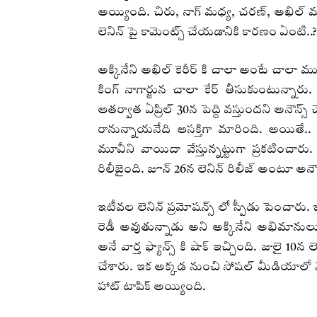
అయ్యింది. చిరు, నాగ్ మధ్య, చరణ్‌, అఖిల్
లెనిన్ పై కామెంట్స్ చేయడానికి కారణం ఏంటి..?
అక్కినేని అఖిల్ కెరీర్ కి చాలా అంటే చాలా
కింగ్ నాగార్జున చాలా కేర్ తీసుకుంటున్నారు
ఆతర్వాత ఏప్రిల్ 30న పెద్ది వస్తుందని అనౌన్స్ 
రానున్నాయనేది ఆసక్తిగా మారింది. అయితే
మూవీని వాయిదా వేస్తున్నట్టుగా ప్రకటించార
రిలీజైంది. జూన్ 26న లెనిన్ రిలీజ్ అంటూ అనౌన
ఇటీవల లెనిన్ ప్రమోషన్స్ లో స్పీడు పెంచారు.
రెడీ అవుతున్నాడు అని అక్కినేని అభిమానులు
అనే వార్త ఫ్యాన్స్ కి షాక్ ఇచ్చింది. జులై 10
చేశారు. ఇక అక్కడ నుంచి సోషల్ మీడియాలో మెగా
హాట్ టాపిక్ అయ్యింది.