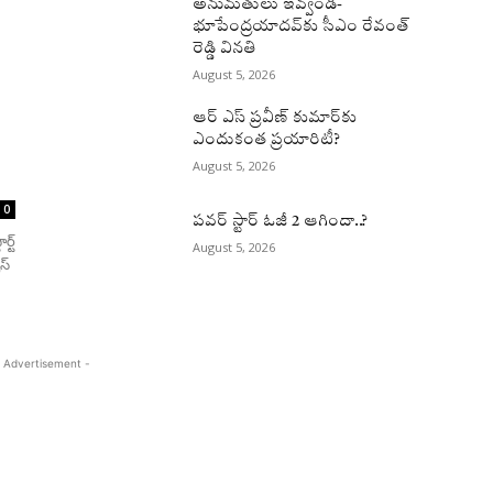
అనుమతులు ఇవ్వండి-
భూపేంద్రయాదవ్‌కు సీఎం రేవంత్‌
రెడ్డి వినతి
August 5, 2026
ఆర్ ఎస్ ప్రవీణ్ కుమార్‌కు
ఎందుకంత ప్రయారిటీ?
August 5, 2026
0
పవర్ స్టార్ ఓజీ 2 ఆగిందా..?
్ట్
August 5, 2026
స్
 Advertisement -