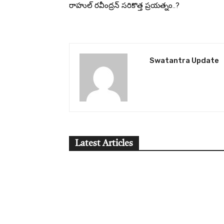
రాహుల్ రవీంద్రన్ సరికొత్త ప్రయత్నం..?
Swatantra Update
Latest Articles