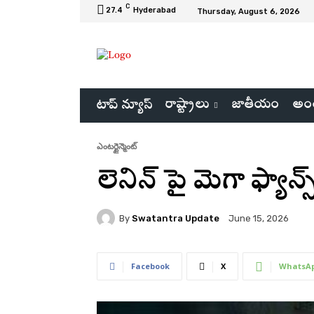
C
27.4
Hyderabad
Thursday, August 6, 2026
రాష్ట్రాలు
జాతీయం
అంత
టాప్ న్యూస్
ఎంటర్టైన్మెంట్
లెనిన్ పై మెగా ఫ్యాన్స్
By
Swatantra Update
June 15, 2026
Facebook
X
WhatsA