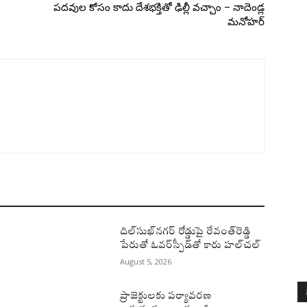
పదవుల కోసం కాదు దేశభక్తితో ఢిల్లీ వచ్చాం – నాదెండ్ల
మనోహర్‌
దిల్‌సుఖ్‌నగర్‌ రోడ్డుపై రేవంత్‌రెడ్డి
పేరుతో ఓవర్‌స్పీడ్‌తో కారు హల్‌చల్‌
August 5, 2026
ప్రాజెక్టులకు పర్యావరణ