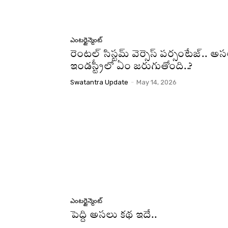
ఎంటర్టైన్మెంట్
రెంటల్ సిస్టమ్ వెర్సెస్ పర్సంటేజ్.. అ
ఇండస్ట్రీలో ఏం జరుగుతోంది..?
Swatantra Update
-
May 14, 2026
ఎంటర్టైన్మెంట్
పెద్ది అసలు కథ ఇదే..