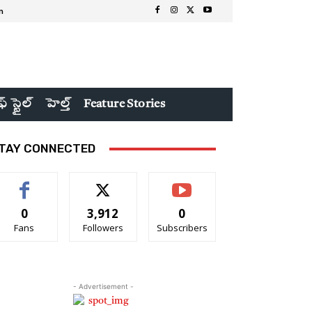
n
ఫ్ స్టైల్
హెల్త్
Feature Stories
TAY CONNECTED
0
3,912
0
Fans
Followers
Subscribers
- Advertisement -