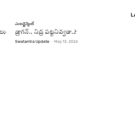
L
ఎంటర్టైన్మెంట్
సలు
డ్రాగన్.. నిద్ర పట్టనివ్వడా..?
Swatantra Update
-
May 13, 2026