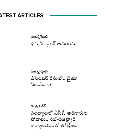
ATEST ARTICLES
ఎంటర్టైన్మెంట్
ధనుష్‌.. ప్లాన్ అదిరింది..
ఎంటర్టైన్మెంట్
డిసెంబర్ రేసులో.. చైతూ
నిజమేనా..?
ఆంధ్ర ప్రదేశ్
నంద్యాలలో ఏసీబీ అధికారుల
సోదాలు.. సబ్-రిజిస్ట్రార్
కార్యాలయంలో తనిఖీలు