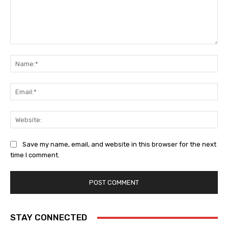
Comment:
Na
Ema
Web
Save my name, email, and website in this browser for the next
time I comment.
STAY CONNECTED