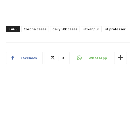
TAGS
Corona cases
daily 50k cases
iit kanpur
iit professor
Facebook
X
WhatsApp