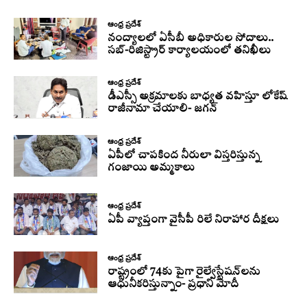
ఆంధ్ర ప్రదేశ్
నంద్యాలలో ఏసీబీ అధికారుల సోదాలు..
సబ్-రిజిస్ట్రార్ కార్యాలయంలో తనిఖీలు
ఆంధ్ర ప్రదేశ్
డీఎస్సీ అక్రమాలకు బాధ్యత వహిస్తూ లోకేష్‌
రాజీనామా చేయాలి- జగన్
ఆంధ్ర ప్రదేశ్
ఏపీలో చాపకింద నీరులా విస్తరిస్తున్న
గంజాయి అమ్మకాలు
ఆంధ్ర ప్రదేశ్
ఏపీ వ్యాప్తంగా వైసీపీ రిలే నిరాహార దీక్షలు
ఆంధ్ర ప్రదేశ్
రాష్ట్రంలో 74కు పైగా రైల్వేస్టేషన్‌లను
ఆధునీకరిస్తున్నాం- ప్రధాని మోదీ