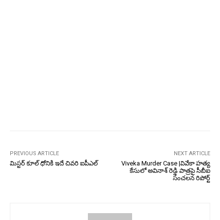
PREVIOUS ARTICLE
NEXT ARTICLE
మిస్టర్ కూల్ ధోనికి ఇదే చివరి ఐపీఎల్
Viveka Murder Case |వివేకా హత్య
కేసులో అవినాశ్ రెడ్డి పాత్రపై సీబీఐ
సంచలన రిపోర్ట్