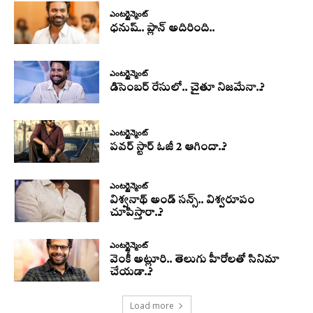
ఎంటర్టైన్మెంట్
ధనుష్‌.. ప్లాన్ అదిరింది..
ఎంటర్టైన్మెంట్
డిసెంబర్ రేసులో.. చైతూ నిజమేనా..?
ఎంటర్టైన్మెంట్
పవర్ స్టార్ ఓజీ 2 ఆగిందా..?
ఎంటర్టైన్మెంట్
విశ్వనాథ్ అండ్ సన్స్.. విశ్వరూపం
చూపిస్తారా..?
ఎంటర్టైన్మెంట్
వెంకీ అట్లూరి.. తెలుగు హీరోలతో సినిమా
చేయడా..?
Load more