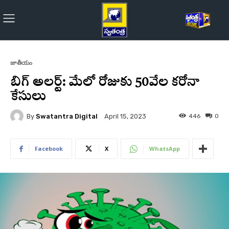
జాతీయం
బిగ్ అలర్ట్: మేలో రోజుకు 50వేల కరోనా
కేసులు
By
Swatantra Digital
446
0
April 15, 2023
Facebook
X
WhatsApp