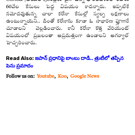
60వేల కేసులు పెద్ద విషయం కాదన్నారు. ఇప్పటికే
నమోదవుతున్న చాలా కరోనా కేసుల్లో స్వల్ప లక్షణాలు
ఉంటున్నాయని.. దీంతో కరోనాను కూడా ఓ సాధారణ ఫ్లూగానే
చూడాలని వెల్లడించారు. కానీ కరోనా కొత్త వేరియంట్
విషయంలో ప్రజలంతా అప్రమత్తంగా ఉండాలని అగర్వాల్
హెచ్చరించారు.
Read Also:
జపాన్ ప్రధానిపై బాంబు దాడి.. త్రుటిలో తప్పిన
పెను ప్రమాదం
Follow us on:
Youtube
,
Koo
,
Google News