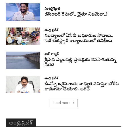
ఎంటర్టైన్మెంట్
డిసెంబర్ రేసులో.. చైతూ నిజమేనా..?
ఆంధ్ర ప్రదేశ్
నంద్యాలలో ఏసీబీ అధికారుల సోదాలు..
సబ్-రిజిస్ట్రార్ కార్యాలయంలో తనిఖీలు
టాప్ న్యూస్
శ్రీపాద ఎల్లంపల్లి ప్రాజెక్టుకు కొనసాగుతున్న
వరద
ఆంధ్ర ప్రదేశ్
డీఎస్సీ అక్రమాలకు బాధ్యత వహిస్తూ లోకేష్‌
రాజీనామా చేయాలి- జగన్
Load more
ఆంధ్ర ప్రదేశ్