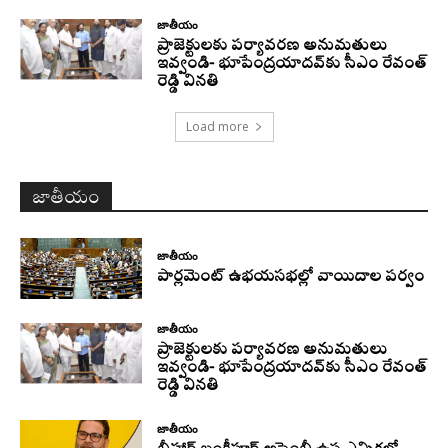
జాతీయం
ప్రాజెక్టులకు పర్యావరణ అనుమతులు
ఇవ్వండి- భూపేంద్రయాదవ్‌కు సీఎం రేవంత్‌
రెడ్డి వినతి
Load more
జాతీయం
జాతీయం
పార్లమెంట్ ఉభయసభల్లో వాయిదాల పర్వం
జాతీయం
ప్రాజెక్టులకు పర్యావరణ అనుమతులు
ఇవ్వండి- భూపేంద్రయాదవ్‌కు సీఎం రేవంత్‌
రెడ్డి వినతి
జాతీయం