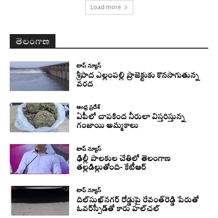
Load more
తెలంగాణ
టాప్ న్యూస్
శ్రీపాద ఎల్లంపల్లి ప్రాజెక్టుకు కొనసాగుతున్న
వరద
ఆంధ్ర ప్రదేశ్
ఏపీలో చాపకింద నీరులా విస్తరిస్తున్న
గంజాయి అమ్మకాలు
టాప్ న్యూస్
ఢిల్లీ పాలకుల చేతిలో తెలంగాణ
తల్లడిల్లుతోంది- కేటీఆర్
టాప్ న్యూస్
దిల్‌సుఖ్‌నగర్‌ రోడ్డుపై రేవంత్‌రెడ్డి పేరుతో
ఓవర్‌స్పీడ్‌తో కారు హల్‌చల్‌