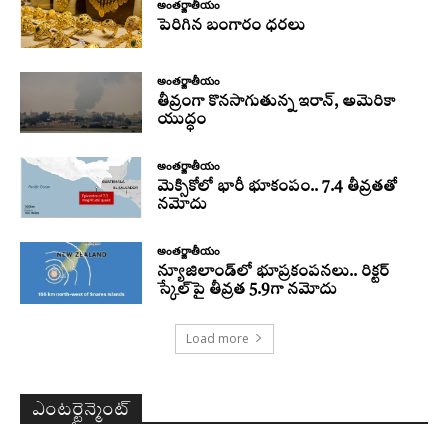
అంతర్జాతీయం
పెరిగిన బంగారం ధరలు
అంతర్జాతీయం
తీవ్రంగా కొనసాగుతున్న ఇరాన్‌, అమెరికా
యుద్ధం
అంతర్జాతీయం
మెక్సికోలో భారీ భూకంపం.. 7.4 తీవ్రతతో
నమోదు
అంతర్జాతీయం
న్యూజిలాండ్‌లో భూప్రకంపనలు.. రిక్టర్‌
స్కేల్‌పై తీవ్రత 5.9గా నమోదు
Load more
ఎంటర్టైన్మెంట్