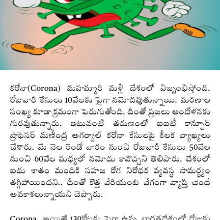
కరోనా(Corona) మహమ్మారి మళ్లీ దేశంలో విజృంభిస్తోంది.
రోజువారీ కేసులు 10వేలకు పైగా నమోదవుతున్నాయి. మరణాల
సంఖ్య కూడా క్రమంగా పెరుగుతోంది. దీంతో ప్రజలు ఆందోళనకు
గురవుతున్నారు. ఇటువంటి తరుణంలో ఐఐటీ కాన్పూర్
ప్రొఫెసర్ మణీంద్ర అగర్వాల్ కరోనా కేసులపై కీలక వ్యాఖ్యలు
చేశారు. మే నెల రెండో వారం నుంచి రోజువారీ కేసులు 50వేల
నుంచి 60వేల మధ్యలో నమోదు కావొచ్చని తెలిపారు. దేశంలో
ఐదు శాతం మందికి సహజ రోగ నిరోధక వ్యవస్థ సామర్థ్యం
తగ్గిపోయిందని.. దీంతో కొత్త వేరియంట్ వేగంగా వ్యాప్తి చెందే
అవకాశలున్నాయని చెప్పారు.
Corona |అయితే 130కోట్లకు పైగా ఉన్న భారతదేశంలో రోజుకు