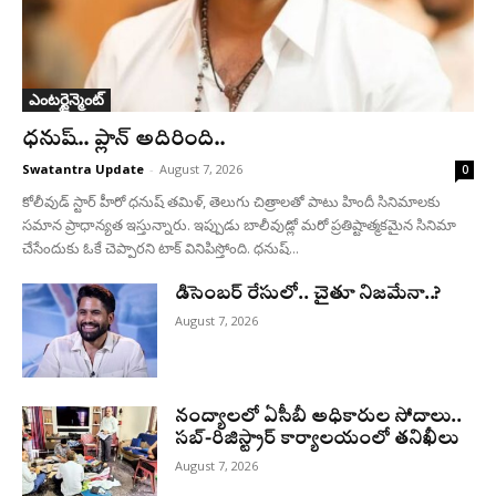
ఎంటర్టైన్మెంట్
ధనుష్‌.. ప్లాన్ అదిరింది..
Swatantra Update
-
August 7, 2026
0
కోలీవుడ్ స్టార్ హీరో ధనుష్ తమిళ్, తెలుగు చిత్రాలతో పాటు హిందీ సినిమాలకు
సమాన ప్రాధాన్యత ఇస్తున్నారు. ఇప్పుడు బాలీవుడ్లో మరో ప్రతిష్టాత్మకమైన సినిమా
చేసేందుకు ఓకే చెప్పారని టాక్ వినిపిస్తోంది. ధనుష్...
డిసెంబర్ రేసులో.. చైతూ నిజమేనా..?
August 7, 2026
నంద్యాలలో ఏసీబీ అధికారుల సోదాలు..
సబ్-రిజిస్ట్రార్ కార్యాలయంలో తనిఖీలు
August 7, 2026