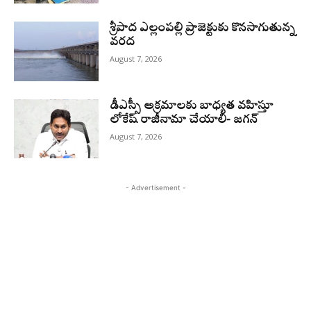
శ్రీపాద ఎల్లంపల్లి ప్రాజెక్టుకు కొనసాగుతున్న
వరద
August 7, 2026
డీఎస్సీ అక్రమాలకు బాధ్యత వహిస్తూ
లోకేష్‌ రాజీనామా చేయాలి- జగన్
August 7, 2026
- Advertisement -