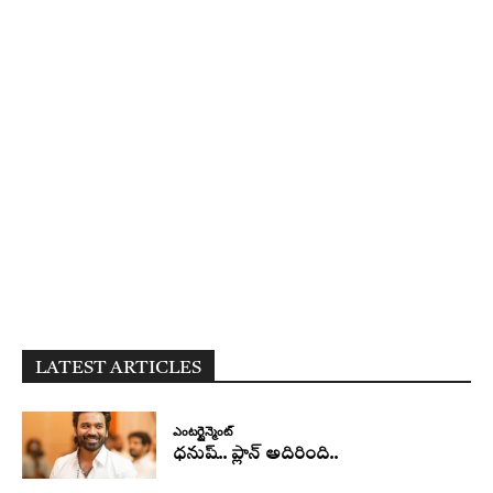
LATEST ARTICLES
ఎంటర్టైన్మెంట్
ధనుష్‌.. ప్లాన్ అదిరింది..