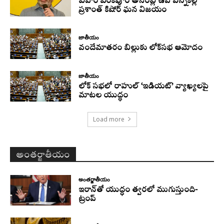
బీహార్ బంకీపూర్ అసెంబ్లీ ఉప ఎన్నికల్లో
ప్రశాంత్ కిషోర్ ఘన విజయం
జాతీయం
వందేమాతరం బిల్లుకు లోక్‌సభ ఆమోదం
జాతీయం
లోక్ సభలో రాహుల్ ‘ఇడియట్’ వ్యాఖ్యలపై
మాటల యుద్ధం
Load more
అంతర్జాతీయం
అంతర్జాతీయం
ఇరాన్‌తో యుద్ధం త్వరలో ముగుస్తుంది-
ట్రంప్‌