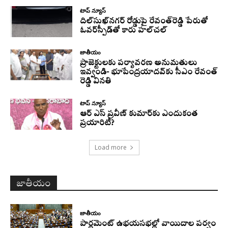
టాప్ న్యూస్
దిల్‌సుఖ్‌నగర్‌ రోడ్డుపై రేవంత్‌రెడ్డి పేరుతో
ఓవర్‌స్పీడ్‌తో కారు హల్‌చల్‌
జాతీయం
ప్రాజెక్టులకు పర్యావరణ అనుమతులు
ఇవ్వండి- భూపేంద్రయాదవ్‌కు సీఎం రేవంత్‌
రెడ్డి వినతి
టాప్ న్యూస్
ఆర్ ఎస్ ప్రవీణ్ కుమార్‌కు ఎందుకంత
ప్రయారిటీ?
Load more
జాతీయం
జాతీయం
పార్లమెంట్ ఉభయసభల్లో వాయిదాల పర్వం