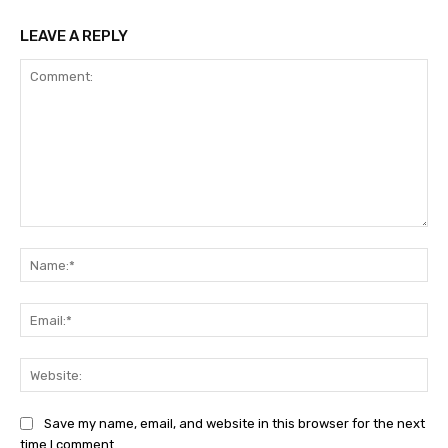
LEAVE A REPLY
Comment:
Na
Ema
Web
Save my name, email, and website in this browser for the next
time I comment.