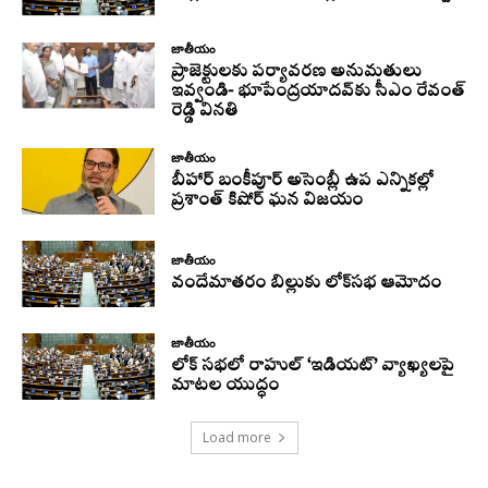
జాతీయం
ప్రాజెక్టులకు పర్యావరణ అనుమతులు
ఇవ్వండి- భూపేంద్రయాదవ్‌కు సీఎం రేవంత్‌
రెడ్డి వినతి
జాతీయం
బీహార్ బంకీపూర్ అసెంబ్లీ ఉప ఎన్నికల్లో
ప్రశాంత్ కిషోర్ ఘన విజయం
జాతీయం
వందేమాతరం బిల్లుకు లోక్‌సభ ఆమోదం
జాతీయం
లోక్ సభలో రాహుల్ ‘ఇడియట్’ వ్యాఖ్యలపై
మాటల యుద్ధం
Load more