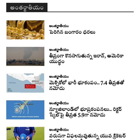
అంతర్జాతీయం
అంతర్జాతీయం
పెరిగిన బంగారం ధరలు
అంతర్జాతీయం
తీవ్రంగా కొనసాగుతున్న ఇరాన్‌, అమెరికా
యుద్ధం
అంతర్జాతీయం
మెక్సికోలో భారీ భూకంపం.. 7.4 తీవ్రతతో
నమోదు
అంతర్జాతీయం
న్యూజిలాండ్‌లో భూప్రకంపనలు.. రిక్టర్‌
స్కేల్‌పై తీవ్రత 5.9గా నమోదు
అంతర్జాతీయం
వరుసగా విఫలమవుతున్న యువ క్రికెటర్