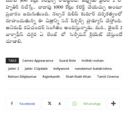
మూవీ 500 కోట్లు కలెక్షన్స్ రాబట్టింది. ఇప్పుడు జైలర్ 2 లో
హృతిక్ నటిస్తే.. దాదాపు 1000 కోట్లు కలెక్ట్ చేయచ్చు అంటూ
ప్రచారం జరుగుతుంది. నెల్సన్ దిలీప్ కుమార్ దర్శకత్వంలో
రూపొందుతున్న ఈ చిత్రాన్ని సన్ పిక్చర్స్ ప్రొడ్యూస్ చేస్తోంది.
అనిరుధ్ రవిచందర్ సంగీతం అందిస్తున్నాడు. మరి.. జైలర్ 2
బాక్సాఫీస్ దగ్గర ఏ రేంజ్ లో సెన్సేషన్ క్రియేట్ చేస్తుందో
చూడాలి.
TAGS
Cameo Appearance
Guest Role
hrithik roshan
Jailer 2
Jailer 2 Update
kollywood
nandamuri balakrishna
Nelson Dilipkumar
Rajinikanth
Shah Rukh Khan
Tamil Cinema
Facebook
X
WhatsApp