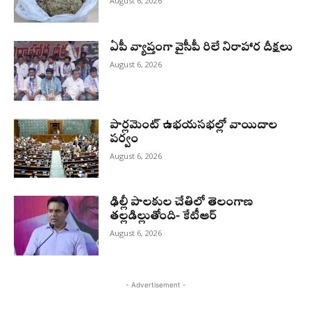
August 6, 2026
ఏపీ వ్యాప్తంగా వైసీపీ రిలే నిరాహార దీక్షలు
August 6, 2026
పార్లమెంట్ ఉభయసభల్లో వాయిదాల
పర్వం
August 6, 2026
ఢిల్లీ పాలకుల చేతిలో తెలంగాణ
తల్లడిల్లుతోంది- కేటీఆర్
August 6, 2026
- Advertisement -