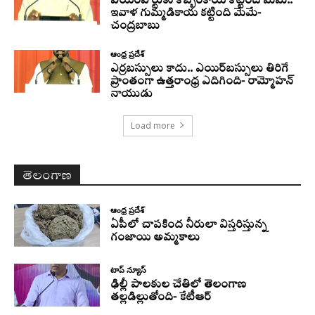
ఎయిర్‌పోర్టుకు కొబ్బరికాయ కొట్టింది మేమే..
ఇవాళ గుమ్మడికాయ కట్టింది మేమే-
చంద్రబాబు
ఆంధ్ర ప్రదేశ్
ఎర్రబస్సులు కాదు.. ఎయిర్‌బస్సులు తిరిగే
ప్రాంతంగా ఉత్తరాంధ్ర ఎదిగింది- రామ్మోహన్
నాయుడు
Load more
తెలంగాణ
ఆంధ్ర ప్రదేశ్
ఏపీలో చాపకింద నీరులా విస్తరిస్తున్న
గంజాయి అమ్మకాలు
టాప్ న్యూస్
ఢిల్లీ పాలకుల చేతిలో తెలంగాణ
తల్లడిల్లుతోంది- కేటీఆర్