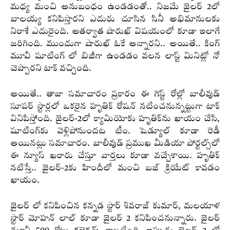
మధ్య మంచి అనుబంధం ఉండడంతో.. నిజమే జైలర్ 2లో
బాలయ్య కనిపిస్తారని ఎదురు చూసిన సినీ అభిమానులకు
నిరాశే ఎదురైంది. ఆతర్వాత షారుఖ్ విషయంలో కూడా ఇలాగే
జరిగింది. ముందుగా షారుఖ్ ఓకే అన్నారని.. అయితే.. కింగ్
మూవీ షూటింగ్ లో బిజీగా ఉండడం వలన లాస్ట్ మినిట్లో నో
చెప్పారని టాక్ వచ్చింది.
అయితే.. తాజా సమాచారం ప్రకారం ఈ గెస్ట్ రోల్లో బాలీవుడ్
సూపర్ స్టార్లలో ఒకరైన హృతిక్ రోషన్ నటించనున్నట్టుగా టాక్
వినిపిస్తోంది. జైలర్-2లో క్యామియోకు హృతిక్‌ను ఖాయం చేసి,
షూటింగ్‌కు వెళ్లిపోనుందట టీం. షెడ్యూల్ కూడా రెడీ
అయినట్లు సమాచారం. బాలీవుడ్ ప్రముఖ మీడియా పోర్టల్స్‌లో
ఈ న్యూస్ ఖరారు చేస్తూ వార్తలు కూడా వచ్చేశాయి. హృతిక్
నటిస్తే.. జైలర్-2కు హిందీలో మంచి బజ్ క్రియేట్ కావడం
ఖాయం.
జైలర్ లో కనిపించిన కన్నడ స్టార్ శివరాజ్ కుమార్, మలయాళ
స్టార్ మోహన్ లాల్ కూడా జైలర్ 2 కనిపించనున్నారు. జైలర్