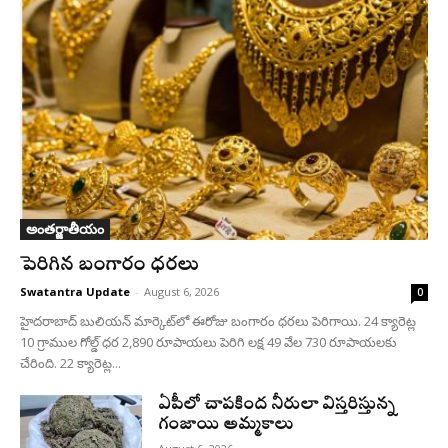
అంతర్జాతీయం
పెరిగిన బంగారం ధరలు
Swatantra Update
-
August 6, 2026
0
హైదరాబాద్ బులియన్‌ మార్కెట్‌లో ఈరోజు బంగారం ధరలు పెరిగాయి. 24 క్యారెట్ల
10 గ్రాముల గోల్డ్‌ ధర 2,890 రూపాయలు పెరిగి లక్ష 49 వేల 730 రూపాయలకు
చేరింది. 22 క్యారెట్ల...
ఏపీలో చాపకింద నీరులా విస్తరిస్తున్న
గంజాయి అమ్మకాలు