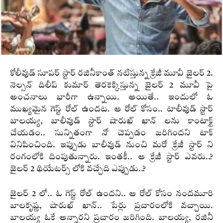
కోలీవుడ్ సూపర్ స్టార్ రజినీకాంత్ నటిస్తున్న క్రేజీ మూవీ జైలర్ 2.
నెల్సన్ దిలీప్ కుమార్ తెరకెక్కిస్తున్న జైలర్ 2 మూవీ పై
అంచనాలు భారీగా ఉన్నాయి. అయితే.. ఇందులో ఓ
ముఖ్యమైన గెస్ట్ రోల్ ఉందట. ఆ రోల్ కోసం.. టాలీవుడ్ స్టార్
బాలయ్య, బాలీవుడ్ స్టార్ షారుఖ్ ఖాన్ లను కాంటాక్ట్
చేయడం.. సున్నితంగా నో చెప్పడం జరిగిందని టాక్
వినిపించింది. ఇప్పుడు బాలీవుడ్ నుంచి మరో క్రేజీ స్టార్ ని
రంగంలోకి దింపుతున్నారు. ఇంతకీ.. ఆ క్రేజీ స్టార్ ఎవరు..?
జైలర్ 2 థియేటర్స్ లోకి వచ్చేది ఎప్పుడు..?
జైలర్ 2 లో.. ఓ గెస్ట్ రోల్ ఉందని.. ఆ రోల్ కోసం నందమూరి
బాలకృష్ణ, షారుఖ్ ఖాన్.. పేర్లు ప్రచారంలోకి వచ్చాయి.
బాలయ్య ఓకే అన్నారని ప్రచారం జరిగింది. బాలయ్య, రజినీ