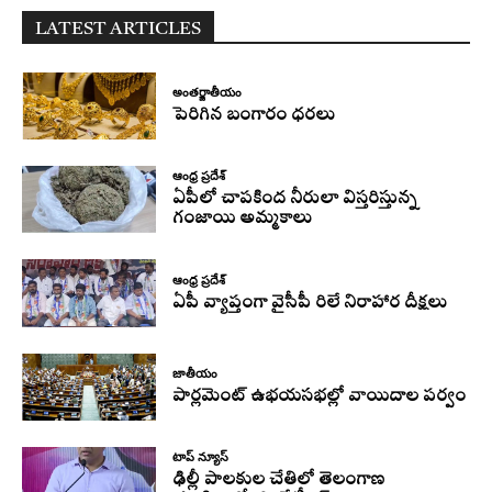
LATEST ARTICLES
అంతర్జాతీయం
పెరిగిన బంగారం ధరలు
ఆంధ్ర ప్రదేశ్
ఏపీలో చాపకింద నీరులా విస్తరిస్తున్న
గంజాయి అమ్మకాలు
ఆంధ్ర ప్రదేశ్
ఏపీ వ్యాప్తంగా వైసీపీ రిలే నిరాహార దీక్షలు
జాతీయం
పార్లమెంట్ ఉభయసభల్లో వాయిదాల పర్వం
టాప్ న్యూస్
ఢిల్లీ పాలకుల చేతిలో తెలంగాణ