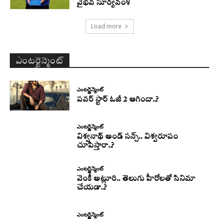
వైభవ్ సూర్యవంశీ
Load more
ఎంటర్టైన్మెంట్
ఎంటర్టైన్మెంట్
పవర్ స్టార్ ఓజీ 2 ఆగిందా..?
ఎంటర్టైన్మెంట్
విశ్వనాథ్ అండ్ సన్స్.. విశ్వరూపం
చూపిస్తారా..?
ఎంటర్టైన్మెంట్
వెంకీ అట్లూరి.. తెలుగు హీరోలతో సినిమా
చేయడా..?
ఎంటర్టైన్మెంట్