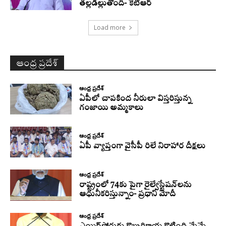
తల్లడిల్లుతోంది- కేటీఆర్
Load more
ఆంధ్ర ప్రదేశ్
ఆంధ్ర ప్రదేశ్
ఏపీలో చాపకింద నీరులా విస్తరిస్తున్న
గంజాయి అమ్మకాలు
ఆంధ్ర ప్రదేశ్
ఏపీ వ్యాప్తంగా వైసీపీ రిలే నిరాహార దీక్షలు
ఆంధ్ర ప్రదేశ్
రాష్ట్రంలో 74కు పైగా రైల్వేస్టేషన్‌లను
ఆధునీకరిస్తున్నాం- ప్రధాని మోదీ
ఆంధ్ర ప్రదేశ్