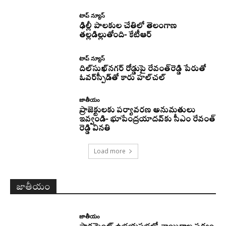
టాప్ న్యూస్
ఢిల్లీ పాలకుల చేతిలో తెలంగాణ
తల్లడిల్లుతోంది- కేటీఆర్
టాప్ న్యూస్
దిల్‌సుఖ్‌నగర్‌ రోడ్డుపై రేవంత్‌రెడ్డి పేరుతో
ఓవర్‌స్పీడ్‌తో కారు హల్‌చల్‌
జాతీయం
ప్రాజెక్టులకు పర్యావరణ అనుమతులు
ఇవ్వండి- భూపేంద్రయాదవ్‌కు సీఎం రేవంత్‌
రెడ్డి వినతి
Load more
జాతీయం
జాతీయం