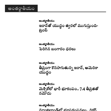
అంతర్జాతీయం
అంతర్జాతీయం
ఇరాన్‌తో యుద్ధం త్వరలో ముగుస్తుంది-
ట్రంప్‌
అంతర్జాతీయం
పెరిగిన బంగారం ధరలు
అంతర్జాతీయం
తీవ్రంగా కొనసాగుతున్న ఇరాన్‌, అమెరికా
యుద్ధం
అంతర్జాతీయం
మెక్సికోలో భారీ భూకంపం.. 7.4 తీవ్రతతో
నమోదు
అంతర్జాతీయం
న్యూజిలాండ్‌లో భూప్రకంపనలు.. రిక్టర్‌