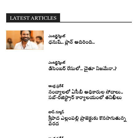
LATEST ARTICLES
ఎంటర్టైన్మెంట్
ధనుష్‌.. ప్లాన్ అదిరింది..
ఎంటర్టైన్మెంట్
డిసెంబర్ రేసులో.. చైతూ నిజమేనా..?
ఆంధ్ర ప్రదేశ్
నంద్యాలలో ఏసీబీ అధికారుల సోదాలు..
సబ్-రిజిస్ట్రార్ కార్యాలయంలో తనిఖీలు
టాప్ న్యూస్
శ్రీపాద ఎల్లంపల్లి ప్రాజెక్టుకు కొనసాగుతున్న
వరద