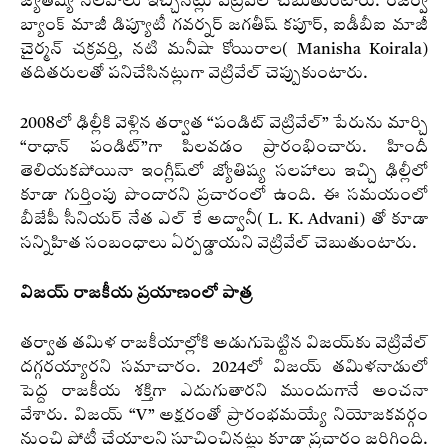
జ్యోతిష్య సలహాలు ఇచ్చినట్లు వెట్రివేల్ చెబుతుంటారు. రిజర్వ్
బ్యాంక్ మాజీ డిప్యూటీ గవర్నర్ జగతీష్ కపూర్, ఐడీబీఐ మాజీ
చైర్మన్ చక్రవర్తి, నటి మనీషా కోయిరాల( Manisha Koirala)
తదితరులతో పనిచేసినట్లుగా వెట్రివేల్‌ చెప్పుకుంటారు.
2008లో ఢిల్లీకి వెళ్లిన తర్వాత “పండిట్ వెట్రివేల్” పేరును మార్చి
“రాధాన్ పండిట్”గా పిలవడం ప్రారంభించారు. హిందీ
తెలియకపోయినా ఇంగ్లీష్‌లో జ్యోతిష్య సలహాలు ఇచ్చి ఢిల్లీలో
కూడా గుర్తింపు పొందారని ప్రచారంలో ఉంది. ఈ సమయంలో
బీజేపీ సీనియర్ నేత ఎల్‌ కే అద్వానీ( L. K. Advani) తో కూడా
సన్నిహిత సంబంధాలు ఏర్పడ్డాయని వెట్రివేల్‌ చెబుతుంటారు.
విజయ్ రాజకీయ ప్రయాణంలో పాత్ర
తర్వాత తమిళ రాజకీయాల్లోకి అడుగుపెట్టిన విజయ్‌కు వెట్రివేల్
దగ్గరయ్యారని సమాచారం. 2024లో విజయ్ తమిళనాడులో
పెద్ద రాజకీయ శక్తిగా ఎదుగుతారని ముందుగానే అంచనా
వేశారు. విజయ్ “V” అక్షరంతో ప్రారంభమయ్యే నియోజకవర్గం
నుంచి పోటీ చేయాలని సూచించినట్లు కూడా ప్రచారం జరిగింది.