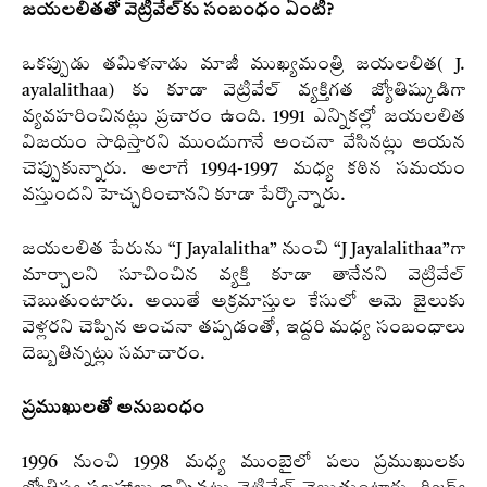
జయలలితతో వెట్రివేల్‌కు సంబంధం ఏంటి?
ఒకప్పుడు తమిళనాడు మాజీ ముఖ్యమంత్రి జయలలిత( J.
ayalalithaa) కు కూడా వెట్రివేల్‌ వ్యక్తిగత జ్యోతిష్కుడిగా
వ్యవహరించినట్లు ప్రచారం ఉంది. 1991 ఎన్నికల్లో జయలలిత
విజయం సాధిస్తారని ముందుగానే అంచనా వేసినట్లు ఆయన
చెప్పుకున్నారు. అలాగే 1994-1997 మధ్య కఠిన సమయం
వస్తుందని హెచ్చరించానని కూడా పేర్కొన్నారు.
జయలలిత పేరును “J Jayalalitha” నుంచి “J Jayalalithaa”గా
మార్చాలని సూచించిన వ్యక్తి కూడా తానేనని వెట్రివేల్
చెబుతుంటారు. అయితే అక్రమాస్తుల కేసులో ఆమె జైలుకు
వెళ్లరని చెప్పిన అంచనా తప్పడంతో, ఇద్దరి మధ్య సంబంధాలు
దెబ్బతిన్నట్లు సమాచారం.
ప్రముఖులతో అనుబంధం
1996 నుంచి 1998 మధ్య ముంబైలో పలు ప్రముఖులకు