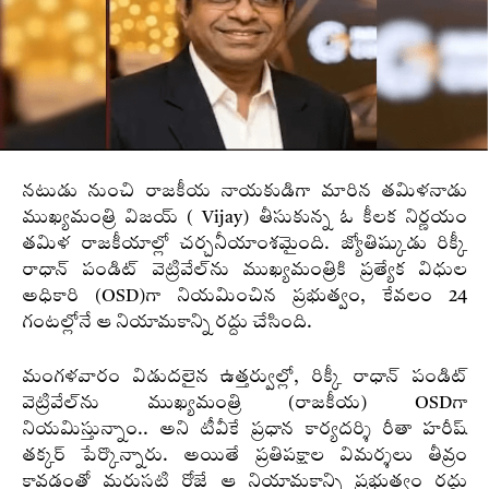
నటుడు నుంచి రాజకీయ నాయకుడిగా మారిన తమిళనాడు
ముఖ్యమంత్రి విజయ్‌ ( Vijay) తీసుకున్న ఓ కీలక నిర్ణయం
తమిళ రాజకీయాల్లో చర్చనీయాంశమైంది. జ్యోతిష్కుడు రిక్కీ
రాధాన్ పండిట్ వెట్రివేల్‌ను ముఖ్యమంత్రికి ప్రత్యేక విధుల
అధికారి (OSD)గా నియమించిన ప్రభుత్వం, కేవలం 24
గంటల్లోనే ఆ నియామకాన్ని రద్దు చేసింది.
మంగళవారం విడుదలైన ఉత్తర్వుల్లో, రిక్కీ రాధాన్ పండిట్
వెట్రివేల్‌ను ముఖ్యమంత్రి (రాజకీయ) OSDగా
నియమిస్తున్నాం.. అని టీవీకే ప్రధాన కార్యదర్శి రీతా హరీష్
తక్కర్ పేర్కొన్నారు. అయితే ప్రతిపక్షాల విమర్శలు తీవ్రం
కావడంతో మరుసటి రోజే ఆ నియామకాన్ని ప్రభుత్వం రద్దు