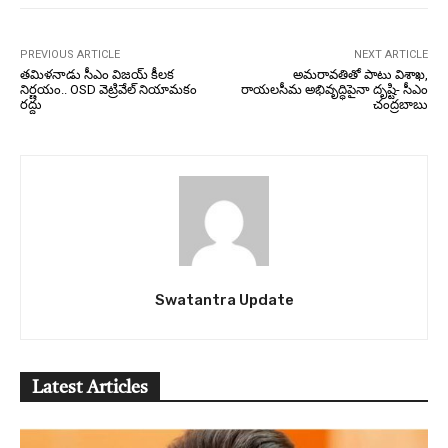
PREVIOUS ARTICLE
NEXT ARTICLE
తమిళనాడు సీఎం విజయ్ కీలక
అమరావతితో పాటు విశాఖ,
నిర్ణయం.. OSD వెట్రివేల్ నియామకం
రాయలసీమ అభివృద్ధిపైనా దృష్టి- సీఎం
రద్దు
చంద్రబాబు
Swatantra Update
Latest Articles