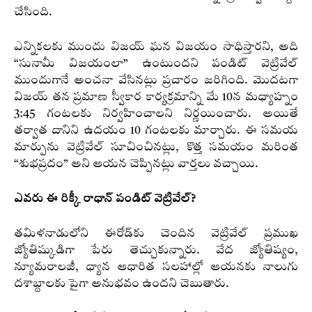
చేసింది.
ఎన్నికలకు ముందు విజయ్ ఘన విజయం సాధిస్తారని, అది
“సునామీ విజయంలా” ఉంటుందని పండిట్ వెట్రివేల్
ముందుగానే అంచనా వేసినట్లు ప్రచారం జరిగింది. మొదటగా
విజయ్ తన ప్రమాణ స్వీకార కార్యక్రమాన్ని మే 10న మధ్యాహ్నం
3:45 గంటలకు నిర్వహించాలని నిర్ణయించారు. అయితే
తర్వాత దానిని ఉదయం 10 గంటలకు మార్చారు. ఈ సమయ
మార్పును వెట్రివేల్ సూచించినట్లు, కొత్త సమయం మరింత
“శుభప్రదం” అని ఆయన చెప్పినట్లు వార్తలు వచ్చాయి.
ఎవరు ఈ రిక్కీ రాధాన్ పండిట్ వెట్రివేల్?
తమిళనాడులోని ఈరోడ్‌కు చెందిన వెట్రివేల్ ప్రముఖ
జ్యోతిష్కుడిగా పేరు తెచ్చుకున్నారు. వేద జ్యోతిష్యం,
న్యూమరాలజీ, ధ్యాన ఆధారిత సలహాల్లో ఆయనకు నాలుగు
దశాబ్దాలకు పైగా అనుభవం ఉందని చెబుతారు.