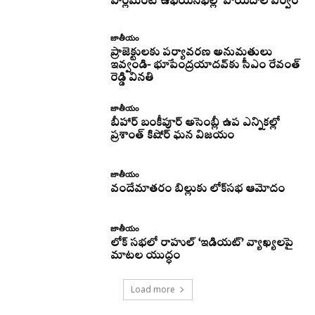
పార్లమెంట్ ఉభయసభల్లో వాయిదాల పర్వం
జాతీయం
ప్రాజెక్టులకు పర్యావరణ అనుమతులు
ఇవ్వండి- భూపేంద్రయాదవ్‌కు సీఎం రేవంత్‌
రెడ్డి వినతి
జాతీయం
బీహార్ బంకీపూర్ అసెంబ్లీ ఉప ఎన్నికల్లో
ప్రశాంత్ కిషోర్ ఘన విజయం
జాతీయం
వందేమాతరం బిల్లుకు లోక్‌సభ ఆమోదం
జాతీయం
లోక్ సభలో రాహుల్ ‘ఇడియట్’ వ్యాఖ్యలపై
మాటల యుద్ధం
Load more