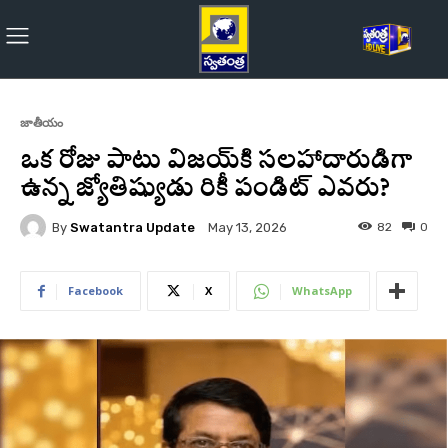
జాతీయం
ఒక రోజు పాటు విజయ్‌కి సలహాదారుడిగా
ఉన్న జ్యోతిష్యుడు రికీ పండిట్ ఎవరు?
By
Swatantra Update
82
0
May 13, 2026
Facebook
X
WhatsApp