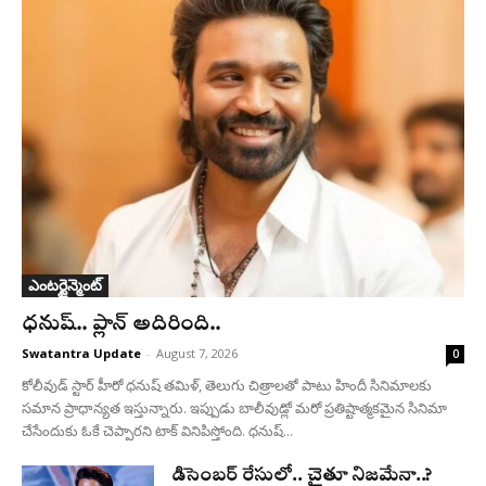
ఎంటర్టైన్మెంట్
ధనుష్‌.. ప్లాన్ అదిరింది..
Swatantra Update
-
August 7, 2026
0
కోలీవుడ్ స్టార్ హీరో ధనుష్ తమిళ్, తెలుగు చిత్రాలతో పాటు హిందీ సినిమాలకు
సమాన ప్రాధాన్యత ఇస్తున్నారు. ఇప్పుడు బాలీవుడ్లో మరో ప్రతిష్టాత్మకమైన సినిమా
చేసేందుకు ఓకే చెప్పారని టాక్ వినిపిస్తోంది. ధనుష్...
డిసెంబర్ రేసులో.. చైతూ నిజమేనా..?