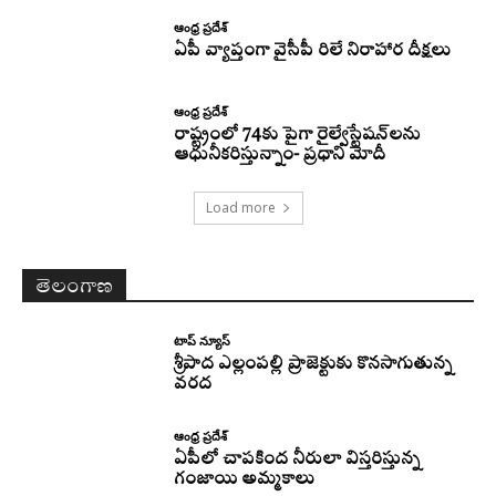
ఆంధ్ర ప్రదేశ్
ఏపీ వ్యాప్తంగా వైసీపీ రిలే నిరాహార దీక్షలు
ఆంధ్ర ప్రదేశ్
రాష్ట్రంలో 74కు పైగా రైల్వేస్టేషన్‌లను
ఆధునీకరిస్తున్నాం- ప్రధాని మోదీ
Load more
తెలంగాణ
టాప్ న్యూస్
శ్రీపాద ఎల్లంపల్లి ప్రాజెక్టుకు కొనసాగుతున్న
వరద
ఆంధ్ర ప్రదేశ్
ఏపీలో చాపకింద నీరులా విస్తరిస్తున్న
గంజాయి అమ్మకాలు