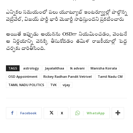
ఎన్నికల సమయంలో పలు యూట్యూబ్ ఇంటర్వ్యూల్లో పాల్గొన్న
వెట్రివేల్, విజయ్ పార్టీ భారీ మెజార్టీ సాధిస్తుందని ప్రకటించారు
అయితే ఇప్పుడు ఆయనను OSDగా నియమించడం, వెంటనే
ఆ నిర్ణయాన్ని వెనక్కి తీసుకోవడం తమిళ రాజకీయాల్లో పెద్ద
చర్చకు దారితీసింది.
TAGS
astrology
Jayalalithaa
lk advani
Manisha Koirala
OSD Appointment
Rickey Radhan Pandit Vetrivel
Tamil Nadu CM
TAMIL NADU POLITICS
TVK
vijay
Facebook
X
WhatsApp