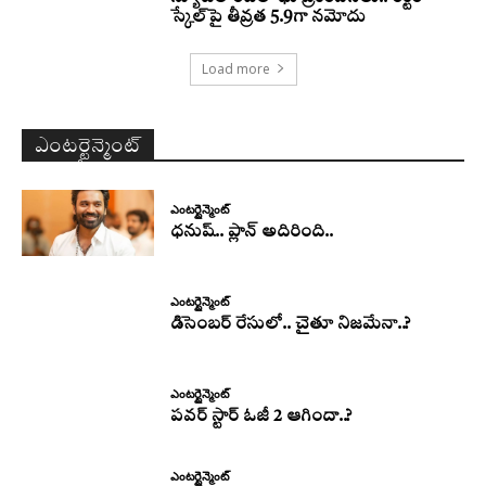
స్కేల్‌పై తీవ్రత 5.9గా నమోదు
Load more
ఎంటర్టైన్మెంట్
ఎంటర్టైన్మెంట్
ధనుష్‌.. ప్లాన్ అదిరింది..
ఎంటర్టైన్మెంట్
డిసెంబర్ రేసులో.. చైతూ నిజమేనా..?
ఎంటర్టైన్మెంట్
పవర్ స్టార్ ఓజీ 2 ఆగిందా..?
ఎంటర్టైన్మెంట్