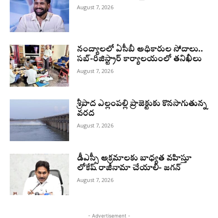
August 7, 2026
నంద్యాలలో ఏసీబీ అధికారుల సోదాలు..
సబ్-రిజిస్ట్రార్ కార్యాలయంలో తనిఖీలు
August 7, 2026
శ్రీపాద ఎల్లంపల్లి ప్రాజెక్టుకు కొనసాగుతున్న
వరద
August 7, 2026
డీఎస్సీ అక్రమాలకు బాధ్యత వహిస్తూ
లోకేష్‌ రాజీనామా చేయాలి- జగన్
August 7, 2026
- Advertisement -