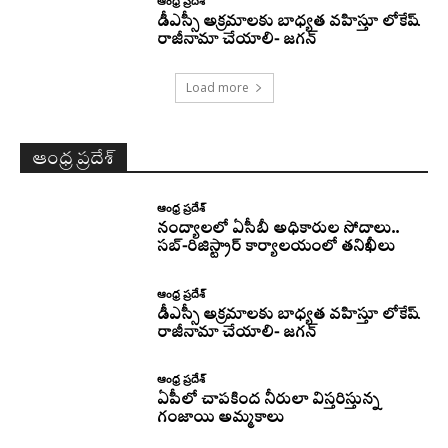
ఆంధ్ర ప్రదేశ్
డీఎస్సీ అక్రమాలకు బాధ్యత వహిస్తూ లోకేష్‌
రాజీనామా చేయాలి- జగన్
Load more
ఆంధ్ర ప్రదేశ్
ఆంధ్ర ప్రదేశ్
నంద్యాలలో ఏసీబీ అధికారుల సోదాలు..
సబ్-రిజిస్ట్రార్ కార్యాలయంలో తనిఖీలు
ఆంధ్ర ప్రదేశ్
డీఎస్సీ అక్రమాలకు బాధ్యత వహిస్తూ లోకేష్‌
రాజీనామా చేయాలి- జగన్
ఆంధ్ర ప్రదేశ్
ఏపీలో చాపకింద నీరులా విస్తరిస్తున్న
గంజాయి అమ్మకాలు