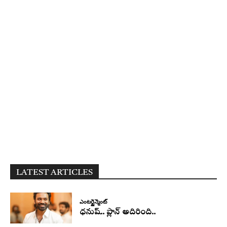
LATEST ARTICLES
ఎంటర్టైన్మెంట్
ధనుష్‌.. ప్లాన్ అదిరింది..