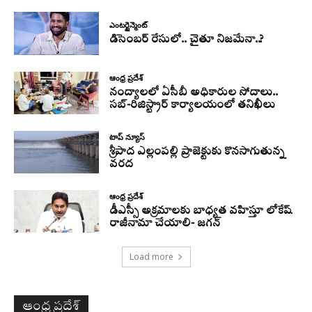
ఎంటర్టైన్మెంట్
డిసెంబర్ రేసులో.. చైతూ నిజమేనా..?
ఆంధ్ర ప్రదేశ్
నంద్యాలలో ఏసీబీ అధికారుల సోదాలు..
సబ్-రిజిస్ట్రార్ కార్యాలయంలో తనిఖీలు
టాప్ న్యూస్
శ్రీపాద ఎల్లంపల్లి ప్రాజెక్టుకు కొనసాగుతున్న
వరద
ఆంధ్ర ప్రదేశ్
డీఎస్సీ అక్రమాలకు బాధ్యత వహిస్తూ లోకేష్‌
రాజీనామా చేయాలి- జగన్
Load more
ఆంధ్ర ప్రదేశ్