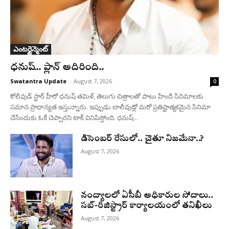
ఎంటర్టైన్మెంట్
ధనుష్‌.. ప్లాన్ అదిరింది..
Swatantra Update
-
August 7, 2026
0
కోలీవుడ్ స్టార్ హీరో ధనుష్ తమిళ్, తెలుగు చిత్రాలతో పాటు హిందీ సినిమాలకు
సమాన ప్రాధాన్యత ఇస్తున్నారు. ఇప్పుడు బాలీవుడ్లో మరో ప్రతిష్టాత్మకమైన సినిమా
చేసేందుకు ఓకే చెప్పారని టాక్ వినిపిస్తోంది. ధనుష్...
డిసెంబర్ రేసులో.. చైతూ నిజమేనా..?
August 7, 2026
నంద్యాలలో ఏసీబీ అధికారుల సోదాలు..
సబ్-రిజిస్ట్రార్ కార్యాలయంలో తనిఖీలు
August 7, 2026