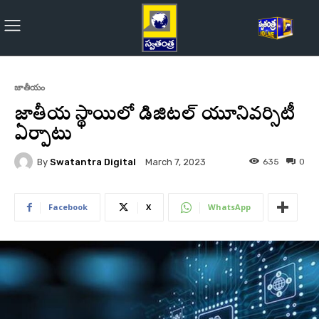
జాతీయం
జాతీయ స్థాయిలో డిజిటల్‌ యూనివర్సిటీ
ఏర్పాటు
By
Swatantra Digital
635
0
March 7, 2023
Facebook
X
WhatsApp