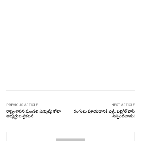
PREVIOUS ARTICLE
NEXT ARTICLE
రాష్ట్ర శాసన మండలి ఎమ్మెల్యే కోటా
రంగులు పూయడానికి వెళ్తే.. పెట్రోల్ పోసి
అభ్యర్థుల ప్రకటన
నిప్పంటిచాడు!