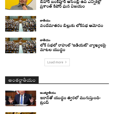
బీహార్ బంకీపూర్ అసెంబ్లీ ఉప ఎన్నికల్లో
ప్రశాంత్ కిషోర్ ఘన విజయం
జాతీయం
వందేమాతరం బిల్లుకు లోక్‌సభ ఆమోదం
జాతీయం
లోక్ సభలో రాహుల్ ‘ఇడియట్’ వ్యాఖ్యలపై
మాటల యుద్ధం
Load more
అంతర్జాతీయం
అంతర్జాతీయం
ఇరాన్‌తో యుద్ధం త్వరలో ముగుస్తుంది-
ట్రంప్‌