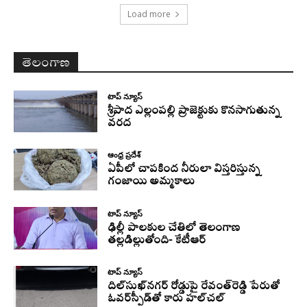
Load more
తెలంగాణ
టాప్ న్యూస్
శ్రీపాద ఎల్లంపల్లి ప్రాజెక్టుకు కొనసాగుతున్న
వరద
ఆంధ్ర ప్రదేశ్
ఏపీలో చాపకింద నీరులా విస్తరిస్తున్న
గంజాయి అమ్మకాలు
టాప్ న్యూస్
ఢిల్లీ పాలకుల చేతిలో తెలంగాణ
తల్లడిల్లుతోంది- కేటీఆర్
టాప్ న్యూస్
దిల్‌సుఖ్‌నగర్‌ రోడ్డుపై రేవంత్‌రెడ్డి పేరుతో
ఓవర్‌స్పీడ్‌తో కారు హల్‌చల్‌