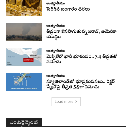
అంతర్జాతీయం
పెరిగిన బంగారం ధరలు
అంతర్జాతీయం
తీవ్రంగా కొనసాగుతున్న ఇరాన్‌, అమెరికా
యుద్ధం
అంతర్జాతీయం
మెక్సికోలో భారీ భూకంపం.. 7.4 తీవ్రతతో
నమోదు
అంతర్జాతీయం
న్యూజిలాండ్‌లో భూప్రకంపనలు.. రిక్టర్‌
స్కేల్‌పై తీవ్రత 5.9గా నమోదు
Load more
ఎంటర్టైన్మెంట్