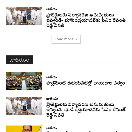
జాతీయం
ప్రాజెక్టులకు పర్యావరణ అనుమతులు
ఇవ్వండి- భూపేంద్రయాదవ్‌కు సీఎం రేవంత్‌
రెడ్డి వినతి
Load more
జాతీయం
జాతీయం
పార్లమెంట్ ఉభయసభల్లో వాయిదాల పర్వం
జాతీయం
ప్రాజెక్టులకు పర్యావరణ అనుమతులు
ఇవ్వండి- భూపేంద్రయాదవ్‌కు సీఎం రేవంత్‌
రెడ్డి వినతి
జాతీయం