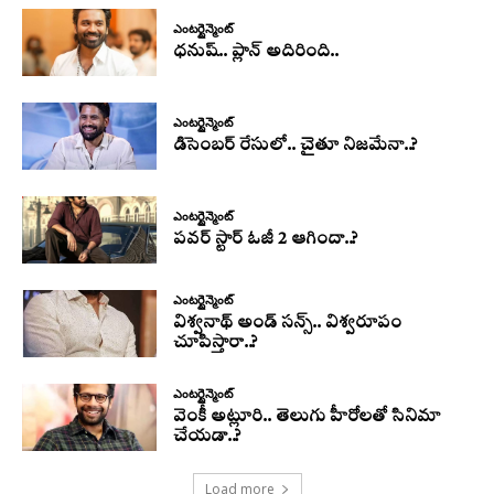
ఎంటర్టైన్మెంట్
ధనుష్‌.. ప్లాన్ అదిరింది..
ఎంటర్టైన్మెంట్
డిసెంబర్ రేసులో.. చైతూ నిజమేనా..?
ఎంటర్టైన్మెంట్
పవర్ స్టార్ ఓజీ 2 ఆగిందా..?
ఎంటర్టైన్మెంట్
విశ్వనాథ్ అండ్ సన్స్.. విశ్వరూపం
చూపిస్తారా..?
ఎంటర్టైన్మెంట్
వెంకీ అట్లూరి.. తెలుగు హీరోలతో సినిమా
చేయడా..?
Load more