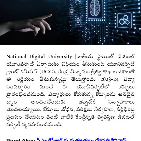
National Digital University |జాతీయ స్థాయిలో డిజిటల్‌
యూనివర్సిటీ ఏర్పాటుకు నిర్ణయం తీసుకుంది యూనివర్సిటీ
గ్రాంట్ కమిషన్ (UGC). కేంద్ర విద్యామంత్రిత్వ శాఖ ఆదేశాలతో
ఈ నిర్ణయం తీసుకున్నట్లు తెలుస్తోంది. 2023–24 విద్యా
సంవత్సరం నుంచే ఈ యూనివర్సిటీలో కోర్సులు
ప్రారంభించనుంది. విద్యార్థులు కోరుకున్న కోర్సులను ఆన్‌లైన్‌
ద్వారా అందించేందుకు ఇప్పటికే సన్నాహకాలు
మొదలయ్యాయి. కోర్సులు బోధన, పరీక్షలు నిర్వహణ, సర్టిఫికెట్ల
ప్రదానం చేయటం వంటి వాటికి కేంద్రీకృత వ్యవస్థగా డిజిటల్‌
వర్సిటీ వ్యవహరించనుంది.
Read Also:
సీఎం కేసీఆర్ కు కృతజ్ఞతలు: దేశపతి శ్రీనివాస్‌