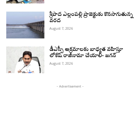
శ్రీపాద ఎల్లంపల్లి ప్రాజెక్టుకు కొనసాగుతున్న
వరద
August 7, 2026
డీఎస్సీ అక్రమాలకు బాధ్యత వహిస్తూ
లోకేష్‌ రాజీనామా చేయాలి- జగన్
August 7, 2026
- Advertisement -