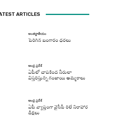
ATEST ARTICLES
అంతర్జాతీయం
పెరిగిన బంగారం ధరలు
ఆంధ్ర ప్రదేశ్
ఏపీలో చాపకింద నీరులా
విస్తరిస్తున్న గంజాయి అమ్మకాలు
ఆంధ్ర ప్రదేశ్
ఏపీ వ్యాప్తంగా వైసీపీ రిలే నిరాహార
దీక్షలు