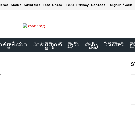
Home
About
Advertise
Fact-Check
T & C
Privacy
Contact
Sign in / Join
తర్జాతీయం
ఎంటర్టైన్మెంట్
క్రైమ్
స్పోర్ట్స్
వీడియోస్
లై
S
y