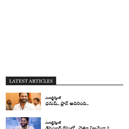
LATEST ARTICLES
ఎంటర్టైన్మెంట్
ధనుష్‌.. ప్లాన్ అదిరింది..
ఎంటర్టైన్మెంట్
డిసెంబర్ రేసులో.. చైతూ నిజమేనా..?