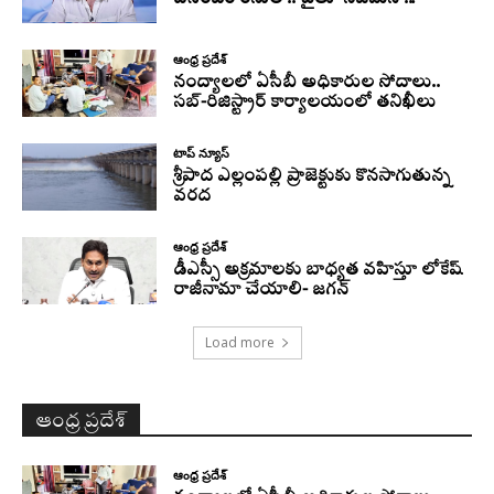
ఆంధ్ర ప్రదేశ్
నంద్యాలలో ఏసీబీ అధికారుల సోదాలు..
సబ్-రిజిస్ట్రార్ కార్యాలయంలో తనిఖీలు
టాప్ న్యూస్
శ్రీపాద ఎల్లంపల్లి ప్రాజెక్టుకు కొనసాగుతున్న
వరద
ఆంధ్ర ప్రదేశ్
డీఎస్సీ అక్రమాలకు బాధ్యత వహిస్తూ లోకేష్‌
రాజీనామా చేయాలి- జగన్
Load more
ఆంధ్ర ప్రదేశ్
ఆంధ్ర ప్రదేశ్