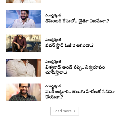
ఎంటర్టైన్మెంట్
డిసెంబర్ రేసులో.. చైతూ నిజమేనా..?
ఎంటర్టైన్మెంట్
పవర్ స్టార్ ఓజీ 2 ఆగిందా..?
ఎంటర్టైన్మెంట్
విశ్వనాథ్ అండ్ సన్స్.. విశ్వరూపం
చూపిస్తారా..?
ఎంటర్టైన్మెంట్
వెంకీ అట్లూరి.. తెలుగు హీరోలతో సినిమా
చేయడా..?
Load more