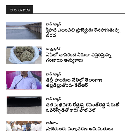
తెలంగాణ
టాప్ న్యూస్
శ్రీపాద ఎల్లంపల్లి ప్రాజెక్టుకు కొనసాగుతున్న
వరద
ఆంధ్ర ప్రదేశ్
ఏపీలో చాపకింద నీరులా విస్తరిస్తున్న
గంజాయి అమ్మకాలు
టాప్ న్యూస్
ఢిల్లీ పాలకుల చేతిలో తెలంగాణ
తల్లడిల్లుతోంది- కేటీఆర్
టాప్ న్యూస్
దిల్‌సుఖ్‌నగర్‌ రోడ్డుపై రేవంత్‌రెడ్డి పేరుతో
ఓవర్‌స్పీడ్‌తో కారు హల్‌చల్‌
జాతీయం
ప్రాజెక్టులకు పర్యావరణ అనుమతులు