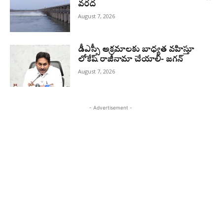
వరద
August 7, 2026
డీఎస్సీ అక్రమాలకు బాధ్యత వహిస్తూ
లోకేష్‌ రాజీనామా చేయాలి- జగన్
August 7, 2026
- Advertisement -