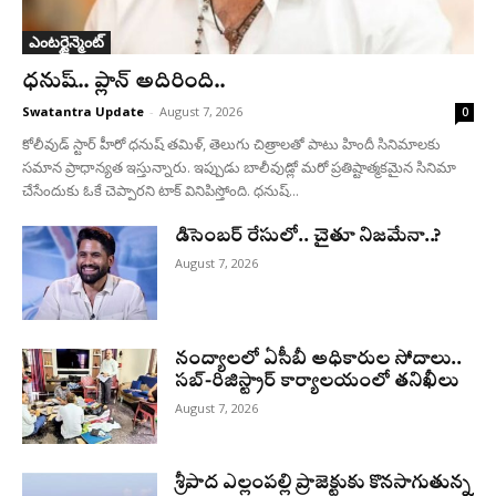
ఎంటర్టైన్మెంట్
ధనుష్‌.. ప్లాన్ అదిరింది..
Swatantra Update
-
August 7, 2026
0
కోలీవుడ్ స్టార్ హీరో ధనుష్ తమిళ్, తెలుగు చిత్రాలతో పాటు హిందీ సినిమాలకు
సమాన ప్రాధాన్యత ఇస్తున్నారు. ఇప్పుడు బాలీవుడ్లో మరో ప్రతిష్టాత్మకమైన సినిమా
చేసేందుకు ఓకే చెప్పారని టాక్ వినిపిస్తోంది. ధనుష్...
డిసెంబర్ రేసులో.. చైతూ నిజమేనా..?
August 7, 2026
నంద్యాలలో ఏసీబీ అధికారుల సోదాలు..
సబ్-రిజిస్ట్రార్ కార్యాలయంలో తనిఖీలు
August 7, 2026
శ్రీపాద ఎల్లంపల్లి ప్రాజెక్టుకు కొనసాగుతున్న