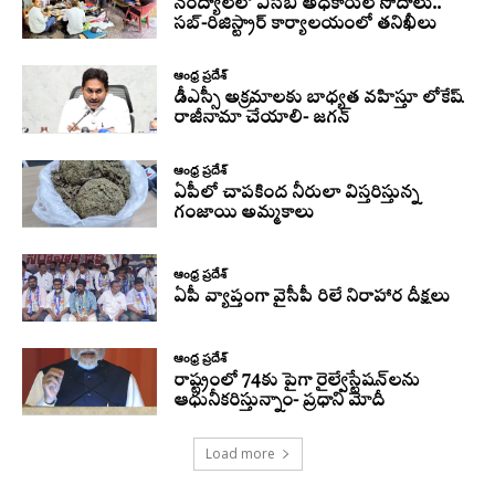
నంద్యాలలో ఏసీబీ అధికారుల సోదాలు..
సబ్-రిజిస్ట్రార్ కార్యాలయంలో తనిఖీలు
ఆంధ్ర ప్రదేశ్
డీఎస్సీ అక్రమాలకు బాధ్యత వహిస్తూ లోకేష్‌
రాజీనామా చేయాలి- జగన్
ఆంధ్ర ప్రదేశ్
ఏపీలో చాపకింద నీరులా విస్తరిస్తున్న
గంజాయి అమ్మకాలు
ఆంధ్ర ప్రదేశ్
ఏపీ వ్యాప్తంగా వైసీపీ రిలే నిరాహార దీక్షలు
ఆంధ్ర ప్రదేశ్
రాష్ట్రంలో 74కు పైగా రైల్వేస్టేషన్‌లను
ఆధునీకరిస్తున్నాం- ప్రధాని మోదీ
Load more