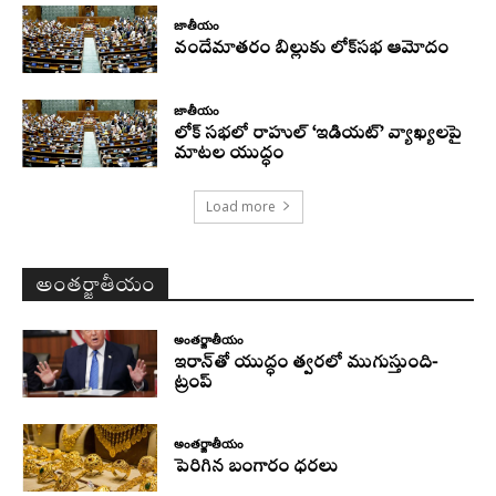
జాతీయం
వందేమాతరం బిల్లుకు లోక్‌సభ ఆమోదం
జాతీయం
లోక్ సభలో రాహుల్ ‘ఇడియట్’ వ్యాఖ్యలపై
మాటల యుద్ధం
Load more
అంతర్జాతీయం
అంతర్జాతీయం
ఇరాన్‌తో యుద్ధం త్వరలో ముగుస్తుంది-
ట్రంప్‌
అంతర్జాతీయం
పెరిగిన బంగారం ధరలు