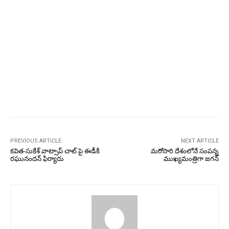
PREVIOUS ARTICLE
NEXT ARTICLE
కవిత-సుకేశ్ వాట్సాప్ చాట్ పై ఈడీకి
మరోసారి దేశంలోనే సంపన్న
రఘునందన్ ఫిర్యాదు
ముఖ్యమంత్రిగా జగన్