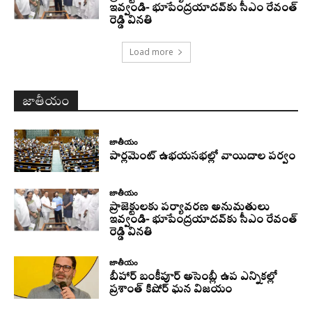
ఇవ్వండి- భూపేంద్రయాదవ్‌కు సీఎం రేవంత్‌
రెడ్డి వినతి
Load more
జాతీయం
జాతీయం
పార్లమెంట్ ఉభయసభల్లో వాయిదాల పర్వం
జాతీయం
ప్రాజెక్టులకు పర్యావరణ అనుమతులు
ఇవ్వండి- భూపేంద్రయాదవ్‌కు సీఎం రేవంత్‌
రెడ్డి వినతి
జాతీయం
బీహార్ బంకీపూర్ అసెంబ్లీ ఉప ఎన్నికల్లో
ప్రశాంత్ కిషోర్ ఘన విజయం