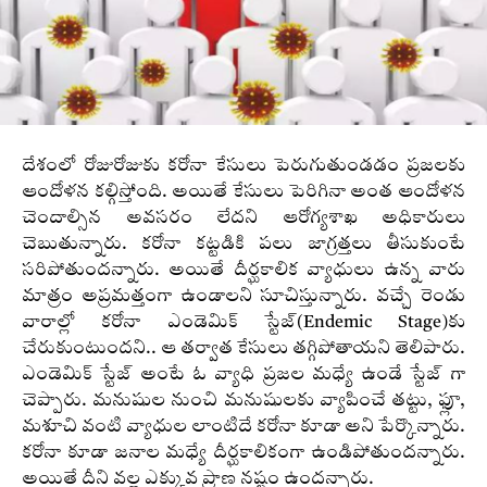
దేశంలో రోజురోజుకు కరోనా కేసులు పెరుగుతుండడం ప్రజలకు
ఆందోళన కల్గిస్తోంది. అయితే కేసులు పెరిగినా అంత ఆందోళన
చెందాల్సిన అవసరం లేదని ఆరోగ్యశాఖ అధికారులు
చెబుతున్నారు. కరోనా కట్టడికి పలు జాగ్రత్తలు తీసుకుంటే
సరిపోతుందన్నారు. అయితే దీర్ఘకాలిక వ్యాధులు ఉన్న వారు
మాత్రం అప్రమత్తంగా ఉండాలని సూచిస్తున్నారు. వచ్చే రెండు
వారాల్లో కరోనా ఎండెమిక్ స్టేజ్(Endemic Stage)కు
చేరుకుంటుందని.. ఆ తర్వాత కేసులు తగ్గిపోతాయని తెలిపారు.
ఎండెమిక్ స్టేజ్ అంటే ఓ వ్యాధి ప్రజల మధ్యే ఉండే స్టేజ్ గా
చెప్పారు. మనుషుల నుంచి మనుషులకు వ్యాపించే తట్టు, ఫ్లూ,
మశూచి వంటి వ్యాధుల లాంటిదే కరోనా కూడా అని పేర్కొన్నారు.
కరోనా కూడా జనాల మధ్యే దీర్ఘకాలికంగా ఉండిపోతుందన్నారు.
అయితే దీని వల్ల ఎక్కువ ప్రాణ నష్టం ఉందన్నారు.