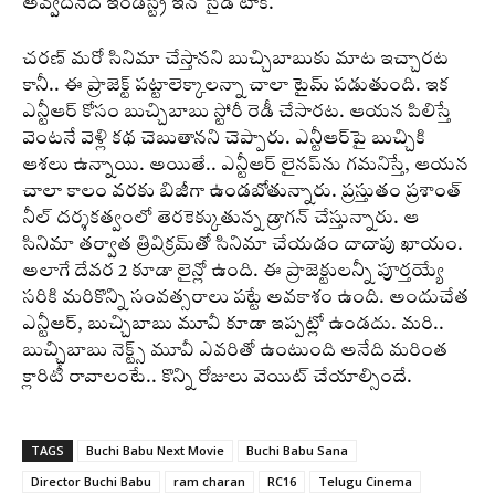
అవ్వదనేది ఇండస్ట్రీ ఇన్ సైడ్ టాక్.
చరణ్ మరో సినిమా చేస్తానని బుచ్చిబాబుకు మాట ఇచ్చారట
కానీ.. ఈ ప్రాజెక్ట్ పట్టాలెక్కాలన్నా చాలా టైమ్ పడుతుంది. ఇక
ఎన్టీఆర్ కోసం బుచ్చిబాబు స్టోరీ రెడీ చేసారట. ఆయన పిలిస్తే
వెంటనే వెళ్లి కథ చెబుతానని చెప్పారు. ఎన్టీఆర్‌పై బుచ్చికి
ఆశలు ఉన్నాయి. అయితే.. ఎన్టీఆర్ లైనప్‌ను గమనిస్తే, ఆయన
చాలా కాలం వరకు బిజీగా ఉండబోతున్నారు. ప్రస్తుతం ప్రశాంత్
నీల్ దర్శకత్వంలో తెరకెక్కుతున్న డ్రాగన్ చేస్తున్నారు. ఆ
సినిమా తర్వాత త్రివిక్రమ్‌తో సినిమా చేయడం దాదాపు ఖాయం.
అలాగే దేవర 2 కూడా లైన్లో ఉంది. ఈ ప్రాజెక్టులన్నీ పూర్తయ్యే
సరికి మరికొన్ని సంవత్సరాలు పట్టే అవకాశం ఉంది. అందుచేత
ఎన్టీఆర్, బుచ్చిబాబు మూవీ కూడా ఇప్పట్లో ఉండదు. మరి..
బుచ్చిబాబు నెక్ట్స్ మూవీ ఎవరితో ఉంటుంది అనేది మరింత
క్లారిటీ రావాలంటే.. కొన్ని రోజులు వెయిట్ చేయాల్సిందే.
TAGS
Buchi Babu Next Movie
Buchi Babu Sana
Director Buchi Babu
ram charan
RC16
Telugu Cinema