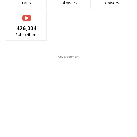
Fans
Followers
Followers
426,004
Subscribers
- Advertisement -