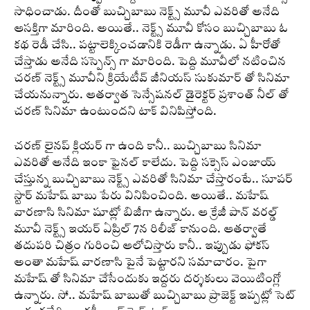
సాధించాడు. దీంతో బుచ్చిబాబు నెక్ట్స్ మూవీ ఎవరితో అనేది
ఆసక్తిగా మారింది. అయితే.. నెక్ట్స్ మూవీ కోసం బుచ్చిబాబు ఓ
కథ రెడీ చేసి.. పట్టాలెక్కించడానికి రెడీగా ఉన్నాడు. ఏ హీరోతో
చేస్తాడు అనేది సస్పెన్స్ గా మారింది. పెద్ది మూవీలో నటించిన
చరణ్‌ నెక్ట్స్ మూవీని క్రియేటీవ్ జీనియస్ సుకుమార్ తో సినిమా
చేయనున్నారు. ఆతర్వాత సెన్సేషనల్ డైరెక్టర్ ప్రశాంత్ నీల్ తో
చరణ్‌ సినిమా ఉంటుందని టాక్ వినిపిస్తోంది.
చరణ్ లైనప్ క్లియర్ గా ఉంది కానీ.. బుచ్చిబాబు సినిమా
ఎవరితో అనేది ఇంకా ఫైనల్ కాలేదు. పెద్ది సక్సెస్ ఎంజాయ్
చేస్తున్న బుచ్చిబాబు నెక్ట్స్ ఎవరితో సినిమా చేస్తారంటే.. సూపర్
స్టార్ మహేష్‌ బాబు పేరు వినిపించింది. అయితే.. మహేష్
వారణాసి సినిమా షూట్లో బిజీగా ఉన్నారు. ఆ క్రేజీ పాన్ వరల్డ్
మూవీ నెక్ట్స్ ఇయర్ ఏప్రిల్ 7న రిలీజ్ కానుంది. ఆతర్వాతే
తదుపరి చిత్రం గురించి ఆలోచిస్తారు కానీ.. ఇప్పుడు ఫోకస్
అంతా మహేష్‌ వారణాసి పైనే పెట్టారని సమాచారం. పైగా
మహేష్ తో సినిమా చేసేందుకు ఇద్దరు దర్శకులు వెయిటింగ్లో
ఉన్నారు. సో.. మహేష్ బాబుతో బుచ్చిబాబు ప్రాజెక్ట్ ఇప్పట్లో సెట్