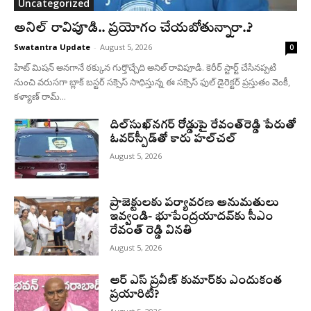
Uncategorized
అనిల్ రావిపూడి.. ప్రయోగం చేయబోతున్నారా..?
Swatantra Update
-
August 5, 2026
0
హిట్ మిషన్ అనగానే ఠక్కున గుర్తొచ్చేది అనిల్ రావిపూడి. కెరీర్ స్టార్ట్ చేసినప్పటి
నుంచి వరుసగా బ్లాక్ బస్టర్ సక్సెస్ సాధిస్తున్న ఈ సక్సెస్ ఫుల్ డైరెక్టర్ ప్రస్తుతం వెంకీ,
కళ్యాణ్ రామ్...
దిల్‌సుఖ్‌నగర్‌ రోడ్డుపై రేవంత్‌రెడ్డి పేరుతో
ఓవర్‌స్పీడ్‌తో కారు హల్‌చల్‌
August 5, 2026
ప్రాజెక్టులకు పర్యావరణ అనుమతులు
ఇవ్వండి- భూపేంద్రయాదవ్‌కు సీఎం
రేవంత్‌ రెడ్డి వినతి
August 5, 2026
ఆర్ ఎస్ ప్రవీణ్ కుమార్‌కు ఎందుకంత
ప్రయారిటీ?