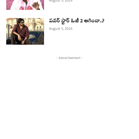
August 5, 2026
పవర్ స్టార్ ఓజీ 2 ఆగిందా..?
August 5, 2026
- Advertisement -