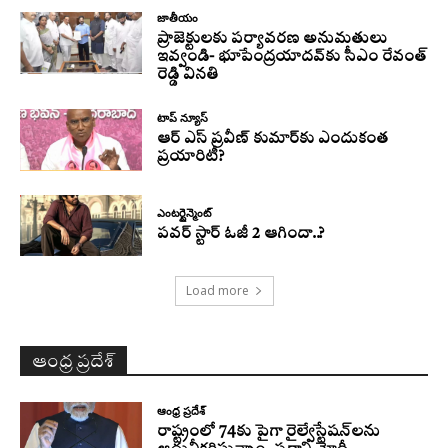
జాతీయం
ప్రాజెక్టులకు పర్యావరణ అనుమతులు
ఇవ్వండి- భూపేంద్రయాదవ్‌కు సీఎం రేవంత్‌
రెడ్డి వినతి
టాప్ న్యూస్
ఆర్ ఎస్ ప్రవీణ్ కుమార్‌కు ఎందుకంత
ప్రయారిటీ?
ఎంటర్టైన్మెంట్
పవర్ స్టార్ ఓజీ 2 ఆగిందా..?
Load more
ఆంధ్ర ప్రదేశ్
ఆంధ్ర ప్రదేశ్
రాష్ట్రంలో 74కు పైగా రైల్వేస్టేషన్‌లను