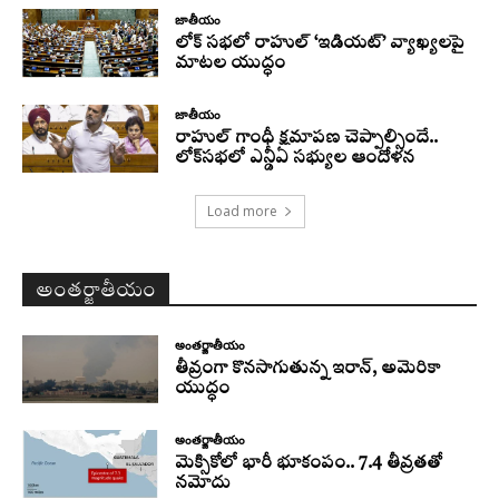
జాతీయం
లోక్ సభలో రాహుల్ ‘ఇడియట్’ వ్యాఖ్యలపై
మాటల యుద్ధం
జాతీయం
రాహుల్‌ గాంధీ క్షమాపణ చెప్పాల్సిందే..
లోక్‌సభలో ఎన్డీఏ సభ్యుల ఆందోళన
Load more
అంతర్జాతీయం
అంతర్జాతీయం
తీవ్రంగా కొనసాగుతున్న ఇరాన్‌, అమెరికా
యుద్ధం
అంతర్జాతీయం
మెక్సికోలో భారీ భూకంపం.. 7.4 తీవ్రతతో
నమోదు