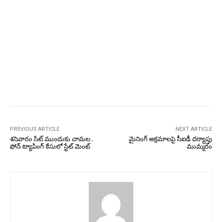
PREVIOUS ARTICLE
NEXT ARTICLE
శనివారం సిట్ ముందుకు చామల…
మైనింగ్ అక్రమాలపై సీఐడీ దర్యాప్తు
ఫోన్ ట్యాపింగ్ కేసులో స్టేట్ మెంట్
ముమ్మరం