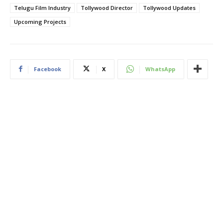
Telugu Film Industry
Tollywood Director
Tollywood Updates
Upcoming Projects
Facebook
X
WhatsApp