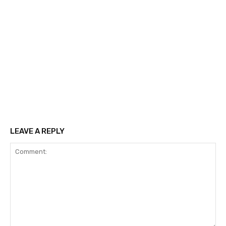
LEAVE A REPLY