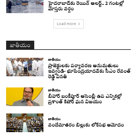
హైదరాబాద్‌కు రెయిన్‌ అలర్ట్.. 2 గంటల్లో
మోస్తరు వర్షం
Load more
జాతీయం
జాతీయం
ప్రాజెక్టులకు పర్యావరణ అనుమతులు
ఇవ్వండి- భూపేంద్రయాదవ్‌కు సీఎం రేవంత్‌
రెడ్డి వినతి
జాతీయం
బీహార్ బంకీపూర్ అసెంబ్లీ ఉప ఎన్నికల్లో
ప్రశాంత్ కిషోర్ ఘన విజయం
జాతీయం
వందేమాతరం బిల్లుకు లోక్‌సభ ఆమోదం