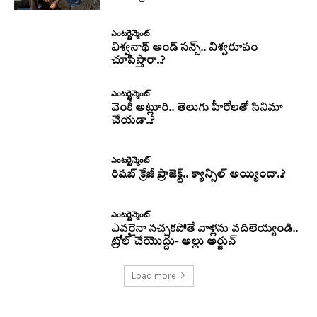
ఎంటర్టైన్మెంట్
విశ్వనాథ్ అండ్ సన్స్.. విశ్వరూపం
చూపిస్తారా..?
ఎంటర్టైన్మెంట్
వెంకీ అట్లూరి.. తెలుగు హీరోలతో సినిమా
చేయడా..?
ఎంటర్టైన్మెంట్
రిషబ్ క్రేజీ ప్రాజెక్ట్.. క్యాన్సిల్ అయ్యిందా..?
ఎంటర్టైన్మెంట్
ఎవరైనా నచ్చకపోతే వాళ్లను వదిలెయ్యండి..
ట్రోల్ చేయొద్దు- అల్లు అర్జున్
Load more