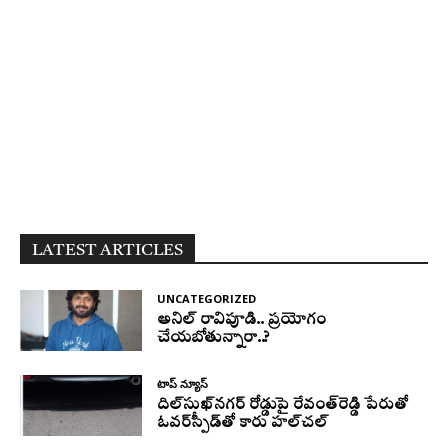
LATEST ARTICLES
UNCATEGORIZED
అనిల్ రావిపూడి.. ప్రయోగం
చేయబోతున్నారా..?
టాప్ న్యూస్
దిల్‌సుఖ్‌నగర్‌ రోడ్డుపై రేవంత్‌రెడ్డి పేరుతో
ఓవర్‌స్పీడ్‌తో కారు హల్‌చల్‌