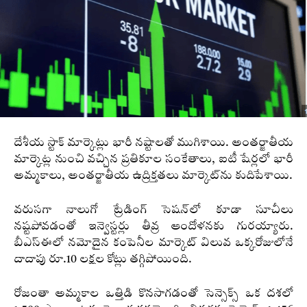
దేశీయ స్టాక్ మార్కెట్లు భారీ నష్టాలతో ముగిశాయి. అంతర్జాతీయ
మార్కెట్ల నుంచి వచ్చిన ప్రతికూల సంకేతాలు, ఐటీ షేర్లలో భారీ
అమ్మకాలు, అంతర్జాతీయ ఉద్రిక్తతలు మార్కెట్‌ను కుదిపేశాయి.
వరుసగా నాలుగో ట్రేడింగ్ సెషన్‌లో కూడా సూచీలు
నష్టపోవడంతో ఇన్వెస్టర్లు తీవ్ర ఆందోళనకు గురయ్యారు.
బీఎస్‌ఈలో నమోదైన కంపెనీల మార్కెట్ విలువ ఒక్కరోజులోనే
దాదాపు రూ.10 లక్షల కోట్లు తగ్గిపోయింది.
రోజంతా అమ్మకాల ఒత్తిడి కొనసాగడంతో సెన్సెక్స్ ఒక దశలో