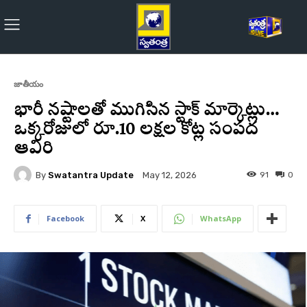
జాతీయం
భారీ నష్టాలతో ముగిసిన స్టాక్‌ మార్కెట్లు…
ఒక్కరోజులో రూ.10 లక్షల కోట్ల సంపద
ఆవిరి
By
Swatantra Update
91
0
May 12, 2026
Facebook
X
WhatsApp