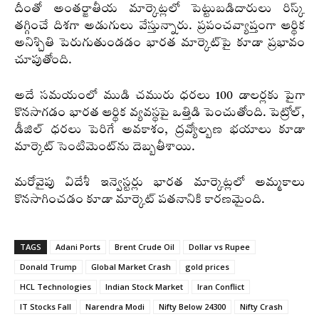
దీంతో అంతర్జాతీయ మార్కెట్లలో పెట్టుబడిదారులు రిస్క్
తగ్గించే దిశగా అడుగులు వేస్తున్నారు. ప్రపంచవ్యాప్తంగా ఆర్థిక
అనిశ్చితి పెరుగుతుండడం భారత మార్కెట్‌పై కూడా ప్రభావం
చూపుతోంది.
అదే సమయంలో ముడి చమురు ధరలు 100 డాలర్లకు పైగా
కొనసాగడం భారత ఆర్థిక వ్యవస్థపై ఒత్తిడి పెంచుతోంది. పెట్రోల్,
డీజిల్ ధరలు పెరిగే అవకాశం, ద్రవ్యోల్బణ భయాలు కూడా
మార్కెట్ సెంటిమెంట్‌ను దెబ్బతీశాయి.
మరోవైపు విదేశీ ఇన్వెస్టర్లు భారత మార్కెట్లలో అమ్మకాలు
కొనసాగించడం కూడా మార్కెట్ పతనానికి కారణమైంది.
TAGS
Adani Ports
Brent Crude Oil
Dollar vs Rupee
Donald Trump
Global Market Crash
gold prices
HCL Technologies
Indian Stock Market
Iran Conflict
IT Stocks Fall
Narendra Modi
Nifty Below 24300
Nifty Crash