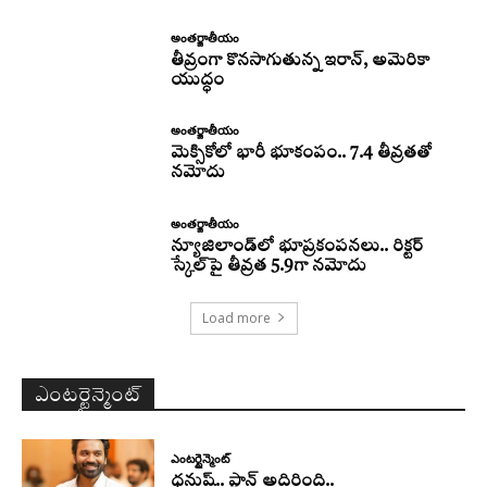
అంతర్జాతీయం
తీవ్రంగా కొనసాగుతున్న ఇరాన్‌, అమెరికా
యుద్ధం
అంతర్జాతీయం
మెక్సికోలో భారీ భూకంపం.. 7.4 తీవ్రతతో
నమోదు
అంతర్జాతీయం
న్యూజిలాండ్‌లో భూప్రకంపనలు.. రిక్టర్‌
స్కేల్‌పై తీవ్రత 5.9గా నమోదు
Load more
ఎంటర్టైన్మెంట్
ఎంటర్టైన్మెంట్
ధనుష్‌.. ప్లాన్ అదిరింది..