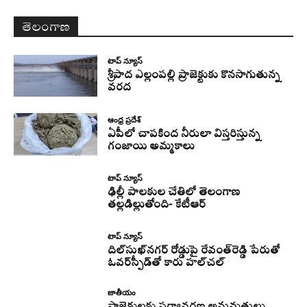
తెలంగాణ
టాప్ న్యూస్
శ్రీపాద ఎల్లంపల్లి ప్రాజెక్టుకు కొనసాగుతున్న
వరద
ఆంధ్ర ప్రదేశ్
ఏపీలో చాపకింద నీరులా విస్తరిస్తున్న
గంజాయి అమ్మకాలు
టాప్ న్యూస్
ఢిల్లీ పాలకుల చేతిలో తెలంగాణ
తల్లడిల్లుతోంది- కేటీఆర్
టాప్ న్యూస్
దిల్‌సుఖ్‌నగర్‌ రోడ్డుపై రేవంత్‌రెడ్డి పేరుతో
ఓవర్‌స్పీడ్‌తో కారు హల్‌చల్‌
జాతీయం