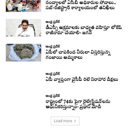
నంద్యాలలో ఏసీబీ అధికారుల సోదాలు..
సబ్-రిజిస్ట్రార్ కార్యాలయంలో తనిఖీలు
ఆంధ్ర ప్రదేశ్
డీఎస్సీ అక్రమాలకు బాధ్యత వహిస్తూ లోకేష్‌
రాజీనామా చేయాలి- జగన్
ఆంధ్ర ప్రదేశ్
ఏపీలో చాపకింద నీరులా విస్తరిస్తున్న
గంజాయి అమ్మకాలు
ఆంధ్ర ప్రదేశ్
ఏపీ వ్యాప్తంగా వైసీపీ రిలే నిరాహార దీక్షలు
ఆంధ్ర ప్రదేశ్
రాష్ట్రంలో 74కు పైగా రైల్వేస్టేషన్‌లను
ఆధునీకరిస్తున్నాం- ప్రధాని మోదీ
Load more