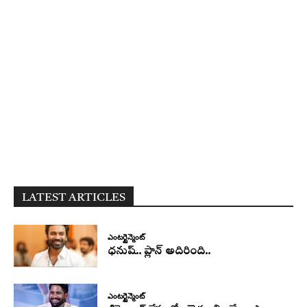
LATEST ARTICLES
ఎంటర్టైన్మెంట్
ధనుష్‌.. ప్లాన్ అదిరింది..
ఎంటర్టైన్మెంట్