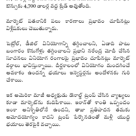
ఔన్సుకు 4,700 డాలర్ల వద్ద ట్రేడ్ అవుతోంది.
మార్కెట్ పతనానికి పలు కారణాలు ప్రభావం చూపినట్లు
విశ్లేషకులు చెబుతున్నారు.
పెట్రోల్, డీజిల్ వినియోగాన్ని తగ్గించాలని, ఏడాది పాటు
బంగారం కొనుగోళ్లు తగ్గించాలని ప్రధాని నరేంద్ర మోదీ చేసిన
సూచనలు వినియోగ రంగాలపై ప్రభావం చూపినట్లు మార్కెట్
వర్గాలు భావిస్తున్నాయి. దీర్ఘకాలంలో వినియోగం మందగించే
అవకాశం ఉందన్న భయాలు ఇన్వెస్టర్లను ఆందోళనకు గురి
చేశాయి.
ఇక అమెరికా మాజీ అధ్యక్షుడు డొనాల్డ్ ట్రంప్ చేసిన వ్యాఖ్యలు
కూడా మార్కెట్‌ను కుదిపేశాయి. ఇరాన్‌తో శాంతి ఒప్పందం
ఇంకా అనిశ్చితిలోనే ఉందని, తాజా ప్రతిపాదన తమకు
ఆమోదయోగ్యం కాదని ట్రంప్ పేర్కొనడంతో మళ్లీ యుద్ధ
భయాలు తెరపైకి వచ్చాయి.