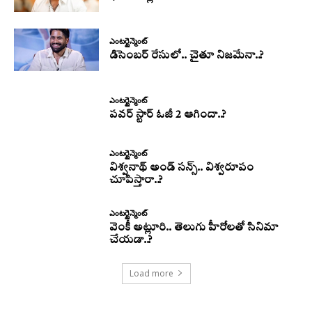
ఎంటర్టైన్మెంట్
డిసెంబర్ రేసులో.. చైతూ నిజమేనా..?
ఎంటర్టైన్మెంట్
పవర్ స్టార్ ఓజీ 2 ఆగిందా..?
ఎంటర్టైన్మెంట్
విశ్వనాథ్ అండ్ సన్స్.. విశ్వరూపం
చూపిస్తారా..?
ఎంటర్టైన్మెంట్
వెంకీ అట్లూరి.. తెలుగు హీరోలతో సినిమా
చేయడా..?
Load more