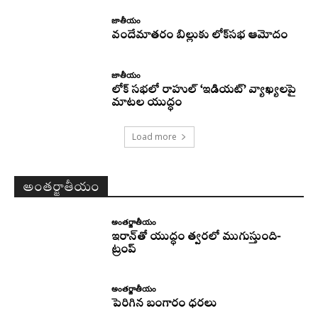
జాతీయం
వందేమాతరం బిల్లుకు లోక్‌సభ ఆమోదం
జాతీయం
లోక్ సభలో రాహుల్ ‘ఇడియట్’ వ్యాఖ్యలపై
మాటల యుద్ధం
Load more
అంతర్జాతీయం
అంతర్జాతీయం
ఇరాన్‌తో యుద్ధం త్వరలో ముగుస్తుంది-
ట్రంప్‌
అంతర్జాతీయం
పెరిగిన బంగారం ధరలు