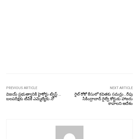
PREVIOUS ARTICLE
NEXT ARTICLE
విజయ్ ప్రభుత్వానికి హైకోర్టు ట్విస్ట్ …
రైల్ రోకో కేసులో కవితకు సమన్లు…రేపు
బలపరీక్షకు టీవీకే ఎమ్మెల్యేకు నో
సికింద్రాబాద్ రైల్వే కోర్టుకు హాజరు
కావాలని ఆదేశం