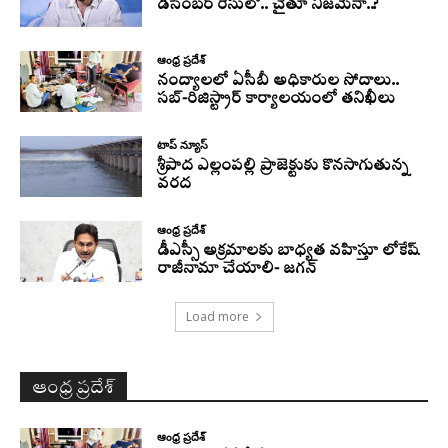
డిసెంబర్ రేసులో.. చైతూ నిజమేనా..?
ఆంధ్ర ప్రదేశ్
నంద్యాలలో ఏసీబీ అధికారుల సోదాలు..
సబ్-రిజిస్ట్రార్ కార్యాలయంలో తనిఖీలు
టాప్ న్యూస్
శ్రీపాద ఎల్లంపల్లి ప్రాజెక్టుకు కొనసాగుతున్న
వరద
ఆంధ్ర ప్రదేశ్
డీఎస్సీ అక్రమాలకు బాధ్యత వహిస్తూ లోకేష్‌
రాజీనామా చేయాలి- జగన్
Load more
ఆంధ్ర ప్రదేశ్
ఆంధ్ర ప్రదేశ్