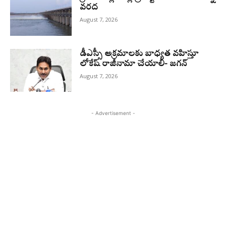
వరద
August 7, 2026
డీఎస్సీ అక్రమాలకు బాధ్యత వహిస్తూ
లోకేష్‌ రాజీనామా చేయాలి- జగన్
August 7, 2026
- Advertisement -