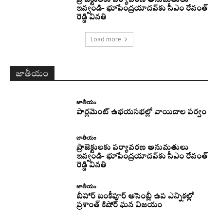
ప్రాజెక్టులకు పర్యావరణ అనుమతులు
ఇవ్వండి- భూపేంద్రయాదవ్‌కు సీఎం రేవంత్‌
రెడ్డి వినతి
Load more
జాతీయం
జాతీయం
పార్లమెంట్ ఉభయసభల్లో వాయిదాల పర్వం
జాతీయం
ప్రాజెక్టులకు పర్యావరణ అనుమతులు
ఇవ్వండి- భూపేంద్రయాదవ్‌కు సీఎం రేవంత్‌
రెడ్డి వినతి
జాతీయం
బీహార్ బంకీపూర్ అసెంబ్లీ ఉప ఎన్నికల్లో
ప్రశాంత్ కిషోర్ ఘన విజయం