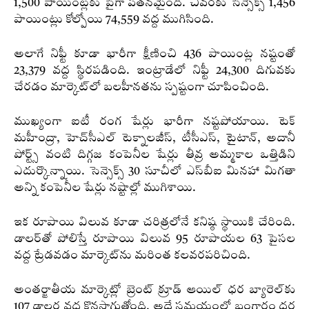
1,500 పాయింట్లకు పైగా పతనమైంది. చివరకు సెన్సెక్స్ 1,456
పాయింట్లు కోల్పోయి 74,559 వద్ద ముగిసింది.
అలాగే నిఫ్టీ కూడా భారీగా క్షీణించి 436 పాయింట్ల నష్టంతో
23,379 వద్ద స్థిరపడింది. ఇంట్రాడేలో నిఫ్టీ 24,300 దిగువకు
చేరడం మార్కెట్‌లో బలహీనతను స్పష్టంగా చూపించింది.
ముఖ్యంగా ఐటీ రంగ షేర్లు భారీగా నష్టపోయాయి. టెక్
మహీంద్రా, హెచ్‌సీఎల్ టెక్నాలజీస్, టీసీఎస్, టైటాన్, అదానీ
పోర్ట్స్ వంటి దిగ్గజ కంపెనీల షేర్లు తీవ్ర అమ్మకాల ఒత్తిడిని
ఎదుర్కొన్నాయి. సెన్సెక్స్ 30 సూచీలో ఎస్‌బీఐ మినహా మిగతా
అన్ని కంపెనీల షేర్లు నష్టాల్లో ముగిశాయి.
ఇక రూపాయి విలువ కూడా చరిత్రలోనే కనిష్ఠ స్థాయికి చేరింది.
డాలర్‌తో పోలిస్తే రూపాయి విలువ 95 రూపాయల 63 పైసల
వద్ద ట్రేడవడం మార్కెట్‌ను మరింత కలవరపరిచింది.
అంతర్జాతీయ మార్కెట్లో బ్రెంట్ క్రూడ్ ఆయిల్ ధర బ్యారెల్‌కు
107 డాలర్ల వద్ద కొనసాగుతోంది. అదే సమయంలో బంగారం ధర