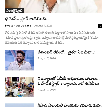
ఎంటర్టైన్మెంట్
ధనుష్‌.. ప్లాన్ అదిరింది..
Swatantra Update
-
August 7, 2026
0
కోలీవుడ్ స్టార్ హీరో ధనుష్ తమిళ్, తెలుగు చిత్రాలతో పాటు హిందీ సినిమాలకు
సమాన ప్రాధాన్యత ఇస్తున్నారు. ఇప్పుడు బాలీవుడ్లో మరో ప్రతిష్టాత్మకమైన సినిమా
చేసేందుకు ఓకే చెప్పారని టాక్ వినిపిస్తోంది. ధనుష్...
డిసెంబర్ రేసులో.. చైతూ నిజమేనా..?
August 7, 2026
నంద్యాలలో ఏసీబీ అధికారుల సోదాలు..
సబ్-రిజిస్ట్రార్ కార్యాలయంలో తనిఖీలు
August 7, 2026
శ్రీపాద ఎల్లంపల్లి ప్రాజెక్టుకు కొనసాగుతున్న