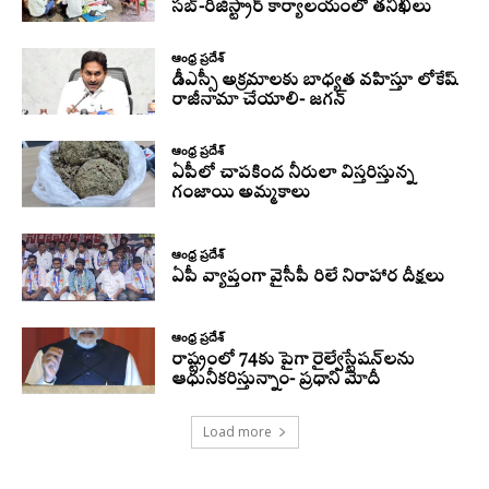
సబ్-రిజిస్ట్రార్ కార్యాలయంలో తనిఖీలు
ఆంధ్ర ప్రదేశ్
డీఎస్సీ అక్రమాలకు బాధ్యత వహిస్తూ లోకేష్‌
రాజీనామా చేయాలి- జగన్
ఆంధ్ర ప్రదేశ్
ఏపీలో చాపకింద నీరులా విస్తరిస్తున్న
గంజాయి అమ్మకాలు
ఆంధ్ర ప్రదేశ్
ఏపీ వ్యాప్తంగా వైసీపీ రిలే నిరాహార దీక్షలు
ఆంధ్ర ప్రదేశ్
రాష్ట్రంలో 74కు పైగా రైల్వేస్టేషన్‌లను
ఆధునీకరిస్తున్నాం- ప్రధాని మోదీ
Load more