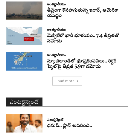
అంతర్జాతీయం
తీవ్రంగా కొనసాగుతున్న ఇరాన్‌, అమెరికా
యుద్ధం
అంతర్జాతీయం
మెక్సికోలో భారీ భూకంపం.. 7.4 తీవ్రతతో
నమోదు
అంతర్జాతీయం
న్యూజిలాండ్‌లో భూప్రకంపనలు.. రిక్టర్‌
స్కేల్‌పై తీవ్రత 5.9గా నమోదు
Load more
ఎంటర్టైన్మెంట్
ఎంటర్టైన్మెంట్
ధనుష్‌.. ప్లాన్ అదిరింది..