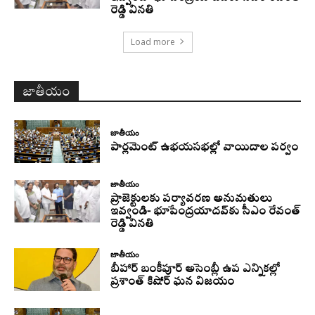
రెడ్డి వినతి
Load more
జాతీయం
జాతీయం
పార్లమెంట్ ఉభయసభల్లో వాయిదాల పర్వం
జాతీయం
ప్రాజెక్టులకు పర్యావరణ అనుమతులు
ఇవ్వండి- భూపేంద్రయాదవ్‌కు సీఎం రేవంత్‌
రెడ్డి వినతి
జాతీయం
బీహార్ బంకీపూర్ అసెంబ్లీ ఉప ఎన్నికల్లో
ప్రశాంత్ కిషోర్ ఘన విజయం