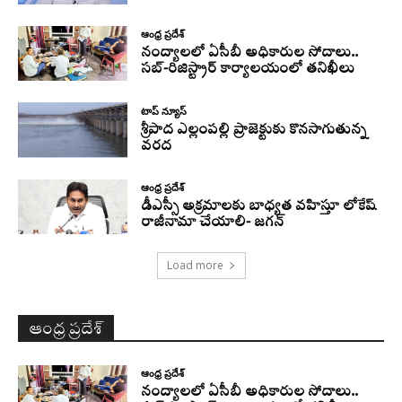
ఆంధ్ర ప్రదేశ్
నంద్యాలలో ఏసీబీ అధికారుల సోదాలు..
సబ్-రిజిస్ట్రార్ కార్యాలయంలో తనిఖీలు
టాప్ న్యూస్
శ్రీపాద ఎల్లంపల్లి ప్రాజెక్టుకు కొనసాగుతున్న
వరద
ఆంధ్ర ప్రదేశ్
డీఎస్సీ అక్రమాలకు బాధ్యత వహిస్తూ లోకేష్‌
రాజీనామా చేయాలి- జగన్
Load more
ఆంధ్ర ప్రదేశ్
ఆంధ్ర ప్రదేశ్
నంద్యాలలో ఏసీబీ అధికారుల సోదాలు..