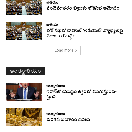
జాతీయం
వందేమాతరం బిల్లుకు లోక్‌సభ ఆమోదం
జాతీయం
లోక్ సభలో రాహుల్ ‘ఇడియట్’ వ్యాఖ్యలపై
మాటల యుద్ధం
Load more
అంతర్జాతీయం
అంతర్జాతీయం
ఇరాన్‌తో యుద్ధం త్వరలో ముగుస్తుంది-
ట్రంప్‌
అంతర్జాతీయం
పెరిగిన బంగారం ధరలు