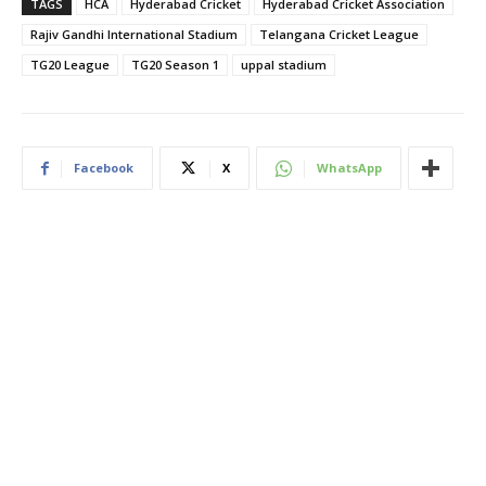
TAGS
HCA
Hyderabad Cricket
Hyderabad Cricket Association
Rajiv Gandhi International Stadium
Telangana Cricket League
TG20 League
TG20 Season 1
uppal stadium
Facebook
X
WhatsApp