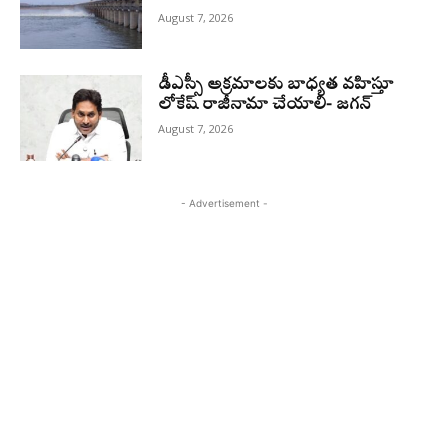
August 7, 2026
డీఎస్సీ అక్రమాలకు బాధ్యత వహిస్తూ
లోకేష్‌ రాజీనామా చేయాలి- జగన్
August 7, 2026
- Advertisement -