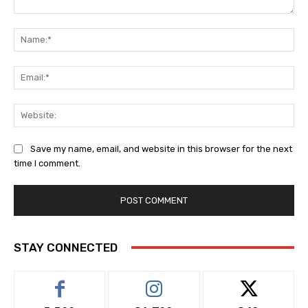
Comment:
Na
Ema
Web
Save my name, email, and website in this browser for the next
time I comment.
STAY CONNECTED