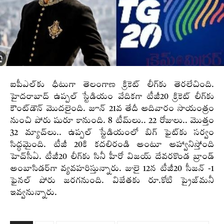
ఐపీఎల్‌కు ధీటుగా తెలంగాణ క్రికెట్‌ లీగ్‌కు తెరలేచింది.
హైదరాబాద్‌ ఉప్పల్‌ స్టేడియం వేదికగా టీజీ20 క్రికెట్ లీగ్‌కు
కౌంట్‌డౌన్‌ మొదలైంది. జూన్‌ 21వ తేదీ ఆదివారం సాయంత్రం
నుంచి పోరు షురూ కానుంది. 8 టీమ్‌లు.. 22 రోజులు.. మొత్తం
32 మ్యాచ్‌లు.. ఉప్పల్‌ స్టేడియంలో బిగ్‌ ఫైట్‌కు సర్వం
సిద్ధమైంది. టీజీ 20కి కదలిరండి అంటూ ఆహ్వానిస్తోంది
హెచ్‌సీఏ. టీజీ20 లీగ్‌కు సినీ హీరో విజయ్‌ దేవరకొండ బ్రాండ్‌
అంబాసిడర్‌గా వ్యవహరిస్తున్నారు. జులై 12న టీజీ20 సీజన్‌ -1
ఫైనల్‌ పోరు జరగనుంది. విజేతకు రూ.కోటి ప్రైజ్‌మనీ
ఇవ్వనున్నారు.