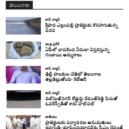
తెలంగాణ
టాప్ న్యూస్
శ్రీపాద ఎల్లంపల్లి ప్రాజెక్టుకు కొనసాగుతున్న
వరద
ఆంధ్ర ప్రదేశ్
ఏపీలో చాపకింద నీరులా విస్తరిస్తున్న
గంజాయి అమ్మకాలు
టాప్ న్యూస్
ఢిల్లీ పాలకుల చేతిలో తెలంగాణ
తల్లడిల్లుతోంది- కేటీఆర్
టాప్ న్యూస్
దిల్‌సుఖ్‌నగర్‌ రోడ్డుపై రేవంత్‌రెడ్డి పేరుతో
ఓవర్‌స్పీడ్‌తో కారు హల్‌చల్‌
జాతీయం
ప్రాజెక్టులకు పర్యావరణ అనుమతులు
ఇవ్వండి- భూపేంద్రయాదవ్‌కు సీఎం రేవంత్‌