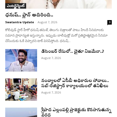
ఎంటర్టైన్మెంట్
ధనుష్‌.. ప్లాన్ అదిరింది..
Swatantra Update
-
August 7, 2026
0
కోలీవుడ్ స్టార్ హీరో ధనుష్ తమిళ్, తెలుగు చిత్రాలతో పాటు హిందీ సినిమాలకు
సమాన ప్రాధాన్యత ఇస్తున్నారు. ఇప్పుడు బాలీవుడ్లో మరో ప్రతిష్టాత్మకమైన సినిమా
చేసేందుకు ఓకే చెప్పారని టాక్ వినిపిస్తోంది. ధనుష్...
డిసెంబర్ రేసులో.. చైతూ నిజమేనా..?
August 7, 2026
నంద్యాలలో ఏసీబీ అధికారుల సోదాలు..
సబ్-రిజిస్ట్రార్ కార్యాలయంలో తనిఖీలు
August 7, 2026
శ్రీపాద ఎల్లంపల్లి ప్రాజెక్టుకు కొనసాగుతున్న
వరద