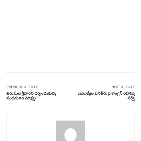
PREVIOUS ARTICLE
NEXT ARTICLE
తిరుమల శ్రీవారిని దర్శించుకున్న
ఎమ్మెల్యేల పనితీరుపై కాంగ్రెస్‌ రహస్య
నందమూరి మోక్షజ్ఞ
సర్వే