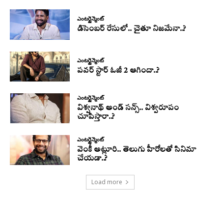
ఎంటర్టైన్మెంట్
డిసెంబర్ రేసులో.. చైతూ నిజమేనా..?
ఎంటర్టైన్మెంట్
పవర్ స్టార్ ఓజీ 2 ఆగిందా..?
ఎంటర్టైన్మెంట్
విశ్వనాథ్ అండ్ సన్స్.. విశ్వరూపం
చూపిస్తారా..?
ఎంటర్టైన్మెంట్
వెంకీ అట్లూరి.. తెలుగు హీరోలతో సినిమా
చేయడా..?
Load more