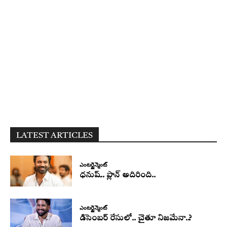
LATEST ARTICLES
ఎంటర్టైన్మెంట్
ధనుష్‌.. ప్లాన్ అదిరింది..
ఎంటర్టైన్మెంట్
డిసెంబర్ రేసులో.. చైతూ నిజమేనా..?