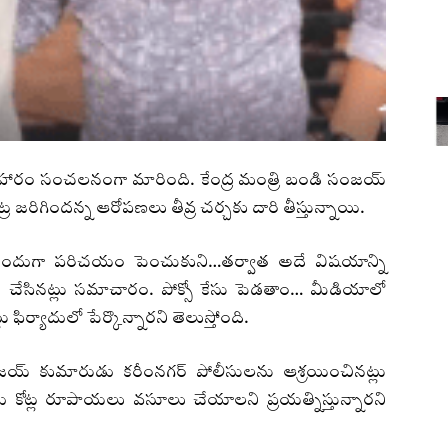
్యవహారం సంచలనంగా మారింది. కేంద్ర మంత్రి బండి సంజయ్
ుట్ర జరిగిందన్న ఆరోపణలు తీవ్ర చర్చకు దారి తీస్తున్నాయి.
 ముందుగా పరిచయం పెంచుకుని…తర్వాత అదే విషయాన్ని
 చేసినట్లు సమాచారం. పోక్సో కేసు పెడతాం… మీడియాలో
ఫిర్యాదులో పేర్కొన్నారని తెలుస్తోంది.
య్ కుమారుడు కరీంనగర్ పోలీసులను ఆశ్రయించినట్లు
ోట్ల రూపాయలు వసూలు చేయాలని ప్రయత్నిస్తున్నారని