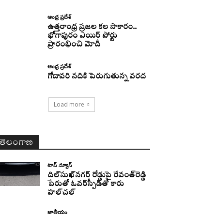
ఆంధ్ర ప్రదేశ్
ఉత్తరాంధ్ర ప్రజల కల సాకారం..
భోగాపురం ఎయిర్ పోర్టు
ప్రారంభించి మోదీ
ఆంధ్ర ప్రదేశ్
గోదావరి నదికి పెరుగుతున్న వరద
Load more
తెలంగాణ
టాప్ న్యూస్
దిల్‌సుఖ్‌నగర్‌ రోడ్డుపై రేవంత్‌రెడ్డి
పేరుతో ఓవర్‌స్పీడ్‌తో కారు
హల్‌చల్‌
జాతీయం