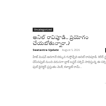
Uncategorized
అనిల్ రావిపూడి.. ప్రయోగం
చేయబోతున్నారా..?
Swatantra Update
-
August 5, 2026
హిట్ మిషన్ అనగానే ఠక్కున గుర్తొచ్చేది అనిల్ రావిపూడి. కెరీర్ స్టార
చేసినప్పటి నుంచి వరుసగా బ్లాక్ బస్టర్ సక్సెస్ సాధిస్తున్న ఈ సక్సె
ఫుల్ డైరెక్టర్ ప్రస్తుతం వెంకీ, కళ్యాణ్ రామ్...
-