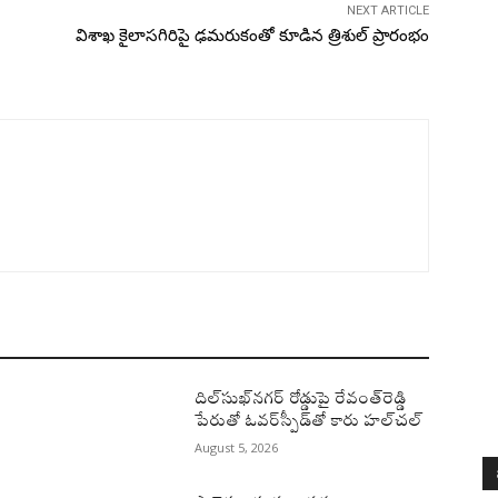
NEXT ARTICLE
విశాఖ కైలాసగిరిపై ఢమరుకంతో కూడిన త్రిశుల్ ప్రారంభం
దిల్‌సుఖ్‌నగర్‌ రోడ్డుపై రేవంత్‌రెడ్డి
పేరుతో ఓవర్‌స్పీడ్‌తో కారు హల్‌చల్‌
August 5, 2026