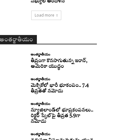
సభ్యుల ఆందోళన
Load more
అంతర్జాతీయం
అంతర్జాతీయం
తీవ్రంగా కొనసాగుతున్న ఇరాన్‌,
అమెరికా యుద్ధం
అంతర్జాతీయం
మెక్సికోలో భారీ భూకంపం.. 7.4
తీవ్రతతో నమోదు
అంతర్జాతీయం
న్యూజిలాండ్‌లో భూప్రకంపనలు..
రిక్టర్‌ స్కేల్‌పై తీవ్రత 5.9గా
నమోదు
అంతర్జాతీయం