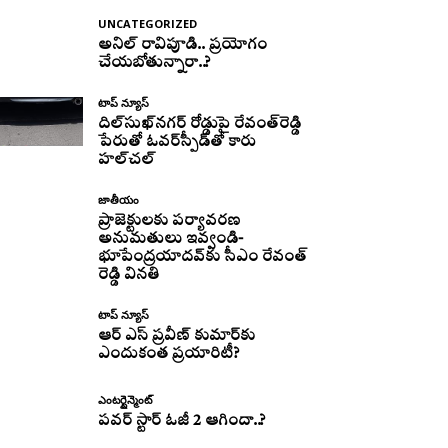
UNCATEGORIZED
అనిల్ రావిపూడి.. ప్రయోగం
చేయబోతున్నారా..?
టాప్ న్యూస్
దిల్‌సుఖ్‌నగర్‌ రోడ్డుపై రేవంత్‌రెడ్డి
పేరుతో ఓవర్‌స్పీడ్‌తో కారు
హల్‌చల్‌
జాతీయం
ప్రాజెక్టులకు పర్యావరణ
అనుమతులు ఇవ్వండి-
భూపేంద్రయాదవ్‌కు సీఎం రేవంత్‌
రెడ్డి వినతి
టాప్ న్యూస్
ఆర్ ఎస్ ప్రవీణ్ కుమార్‌కు
ఎందుకంత ప్రయారిటీ?
ఎంటర్టైన్మెంట్
పవర్ స్టార్ ఓజీ 2 ఆగిందా..?