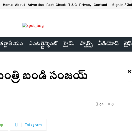
Home
About
Advertise
Fact-Check
T & C
Privacy
Contact
Sign in / Jo
ర్జాతీయం
ఎంటర్టైన్మెంట్
క్రైమ్
స్పోర్ట్స్
వీడియోస్
లైఫ్
S
ర మంత్రి బండి సంజయ్
64
0
pp
Telegram