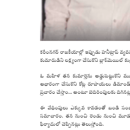
కరీంనగర్ రాజకీయాల్లో ఇప్పుడు హనీట్రాప్ వ
కుమారుడిని లక్ష్యంగా చేసుకొని బ్లాక్‌మెయిల్ క
ఓ మహిళ తన కుమార్తెను అడ్డుపెట్టుకొని
ఆధారంగా చేసుకొని కోట్ల రూపాయలు డిమాండ్
ప్రచారం చేస్తాం… అంటూ బెదిరింపులకు దిగినట్లు 
ఈ వేధింపులు ఎక్కువ కావడంతో బండి సంజ
సమాచారం. తన నుంచి రెండు నుంచి మూడు క
ఫిర్యాదులో చెప్పినట్లు తెలుస్తోంది.