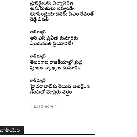
ప్రాజెక్టులకు పర్యావరణ
అనుమతులు ఇవ్వండి-
భూపేంద్రయాదవ్‌కు సీఎం రేవంత్‌
రెడ్డి వినతి
టాప్ న్యూస్
ఆర్ ఎస్ ప్రవీణ్ కుమార్‌కు
ఎందుకంత ప్రయారిటీ?
టాప్ న్యూస్
తెలంగాణ రాజకీయాల్లో క్షుద్ర
పూజల వ్యాఖ్యల దుమారం
టాప్ న్యూస్
హైదరాబాద్‌కు రెయిన్‌ అలర్ట్.. 2
గంటల్లో మోస్తరు వర్షం
Load more
జాతీయం