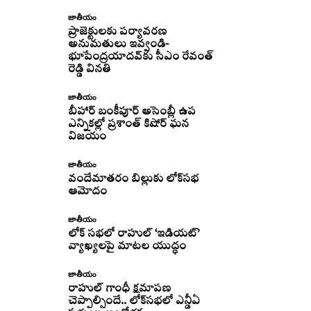
జాతీయం
ప్రాజెక్టులకు పర్యావరణ
అనుమతులు ఇవ్వండి-
భూపేంద్రయాదవ్‌కు సీఎం రేవంత్‌
రెడ్డి వినతి
జాతీయం
బీహార్ బంకీపూర్ అసెంబ్లీ ఉప
ఎన్నికల్లో ప్రశాంత్ కిషోర్ ఘన
విజయం
జాతీయం
వందేమాతరం బిల్లుకు లోక్‌సభ
ఆమోదం
జాతీయం
లోక్ సభలో రాహుల్ ‘ఇడియట్’
వ్యాఖ్యలపై మాటల యుద్ధం
జాతీయం
రాహుల్‌ గాంధీ క్షమాపణ
చెప్పాల్సిందే.. లోక్‌సభలో ఎన్డీఏ