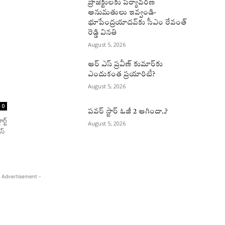
ప్రాజెక్టులకు పర్యావరణ
అనుమతులు ఇవ్వండి-
భూపేంద్రయాదవ్‌కు సీఎం రేవంత్‌
రెడ్డి వినతి
August 5, 2026
ఆర్ ఎస్ ప్రవీణ్ కుమార్‌కు
ఎందుకంత ప్రయారిటీ?
August 5, 2026
0
పవర్ స్టార్ ఓజీ 2 ఆగిందా..?
్ట్
August 5, 2026
స్
 Advertisement -