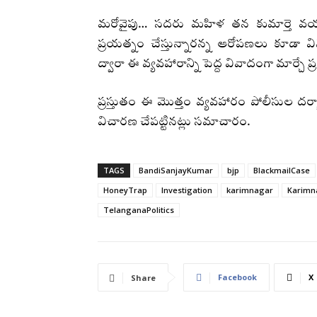
మరోవైపు… సదరు మహిళ తన కుమార్తె వయస్స
ప్రయత్నం చేస్తున్నారన్న ఆరోపణలు కూడా వి
ద్వారా ఈ వ్యవహారాన్ని పెద్ద వివాదంగా మార్చే
ప్రస్తుతం ఈ మొత్తం వ్యవహారం పోలీసుల దర్యా
విచారణ చేపట్టినట్లు సమాచారం.
TAGS
BandiSanjayKumar
bjp
BlackmailCase
HoneyTrap
Investigation
karimnagar
Karimn
TelanganaPolitics
Facebook
X
Share