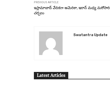
PREVIOUS ARTICLE
ఇస్లామాబాద్ వేదికగా అమెరికా, ఇరాన్ మధ్య మరోసారి
చర్చలు
Swatantra Update
Latest Articles