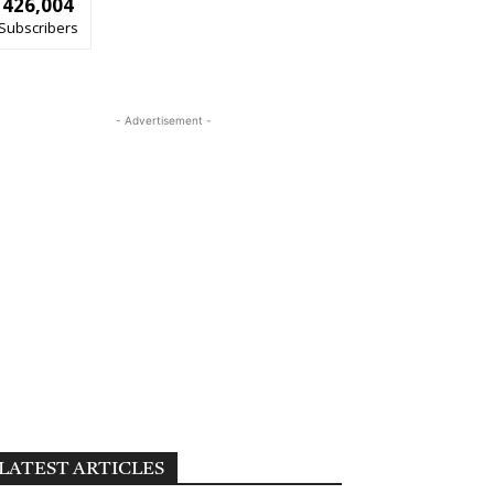
426,004
Subscribers
- Advertisement -
LATEST ARTICLES