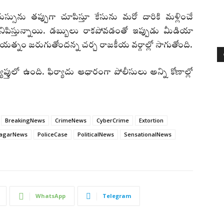
ును తప్పుగా చూపిస్తూ కేసును మరో దారికి మళ్లించే
నిపిస్తున్నాయి. డబ్బులు రాకపోవడంతో ఇప్పుడు మీడియా
 ప్రయత్నం జరుగుతోందన్న చర్చ రాజకీయ వర్గాల్లో సాగుతోంది.
ప్తులో ఉంది. ఫిర్యాదు ఆధారంగా పోలీసులు అన్ని కోణాల్లో
BreakingNews
CrimeNews
CyberCrime
Extortion
agarNews
PoliceCase
PoliticalNews
SensationalNews
WhatsApp
Telegram