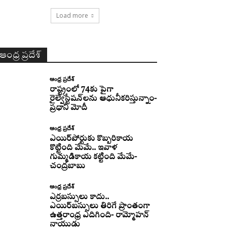
Load more
ఆంధ్ర ప్రదేశ్
ఆంధ్ర ప్రదేశ్
రాష్ట్రంలో 74కు పైగా
రైల్వేస్టేషన్‌లను ఆధునీకరిస్తున్నాం-
ప్రధాని మోదీ
ఆంధ్ర ప్రదేశ్
ఎయిర్‌పోర్టుకు కొబ్బరికాయ
కొట్టింది మేమే.. ఇవాళ
గుమ్మడికాయ కట్టింది మేమే-
చంద్రబాబు
ఆంధ్ర ప్రదేశ్
ఎర్రబస్సులు కాదు..
ఎయిర్‌బస్సులు తిరిగే ప్రాంతంగా
ఉత్తరాంధ్ర ఎదిగింది- రామ్మోహన్
నాయుడు