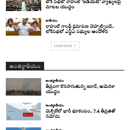
లోక్ సభలో రాహుల్ ‘ఇడియట్’ వ్యాఖ్యలపై
మాటల యుద్ధం
జాతీయం
రాహుల్‌ గాంధీ క్షమాపణ చెప్పాల్సిందే..
లోక్‌సభలో ఎన్డీఏ సభ్యుల ఆందోళన
Load more
అంతర్జాతీయం
అంతర్జాతీయం
తీవ్రంగా కొనసాగుతున్న ఇరాన్‌, అమెరికా
యుద్ధం
అంతర్జాతీయం
మెక్సికోలో భారీ భూకంపం.. 7.4 తీవ్రతతో
నమోదు