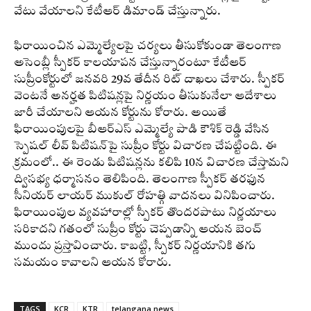
వేటు వేయాలని కేటీఆర్ డిమాండ్‌ చేస్తున్నారు.
ఫిరాయించిన ఎమ్మెల్యేలపై చర్యలు తీసుకోకుండా తెలంగాణ
అసెంబ్లీ స్పీకర్ కాలయాపన చేస్తున్నారంటూ కేటీఆర్‌
సుప్రీంకోర్టులో జనవరి 29వ తేదీన రిట్ దాఖలు చేశారు. స్పీకర్
వెంటనే అనర్హత పిటిషన్లపై నిర్ణయం తీసుకునేలా ఆదేశాలు
జారీ చేయాలని ఆయన కోర్టును కోరారు. అయితే
ఫిరాయింపులపై బీఆర్‌ఎస్‌ ఎమ్మెల్యే పాడి కౌశిక్‌ రెడ్డి వేసిన
స్పెషల్‌ లీవ్‌ పిటిషన్‌పై సుప్రీం కోర్టు విచారణ చేపట్టింది. ఈ
క్రమంలో.. ఈ రెండు పిటిషన్లను కలిపి 10న విచారణ చేస్తామని
ద్విసభ్య ధర్మాసనం తెలిపింది. తెలంగాణ స్పీకర్‌ తరఫున
సీనియర్‌ లాయర్‌ ముకుల్‌ రోహత్గి వాదనలు వినిపించారు.
ఫిరాయింపుల వ్యవహారాల్లో స్పీకర్‌ తొందరపాటు నిర్ణయాలు
సరికాదని గతంలో సుప్రీం కోర్టు చెప్పడాన్ని ఆయన బెంచ్‌
ముందు ప్రస్తావించారు. కాబట్టి, స్పీకర్‌ నిర్ణయానికి తగు
సమయం కావాలని ఆయన కోరారు.
TAGS
KCR
KTR
telangana news