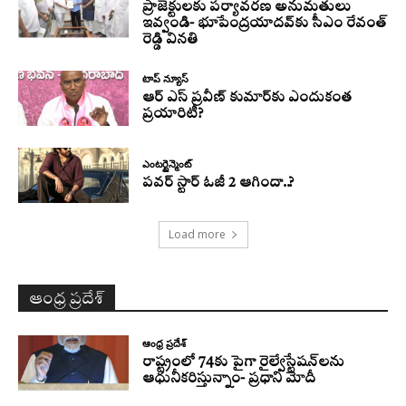
ప్రాజెక్టులకు పర్యావరణ అనుమతులు
ఇవ్వండి- భూపేంద్రయాదవ్‌కు సీఎం రేవంత్‌
రెడ్డి వినతి
టాప్ న్యూస్
ఆర్ ఎస్ ప్రవీణ్ కుమార్‌కు ఎందుకంత
ప్రయారిటీ?
ఎంటర్టైన్మెంట్
పవర్ స్టార్ ఓజీ 2 ఆగిందా..?
Load more
ఆంధ్ర ప్రదేశ్
ఆంధ్ర ప్రదేశ్
రాష్ట్రంలో 74కు పైగా రైల్వేస్టేషన్‌లను
ఆధునీకరిస్తున్నాం- ప్రధాని మోదీ