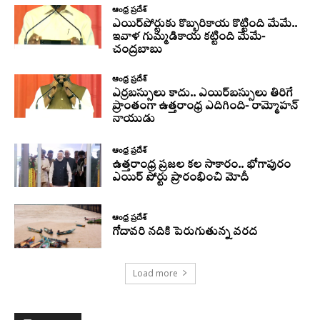
ఆంధ్ర ప్రదేశ్
ఎయిర్‌పోర్టుకు కొబ్బరికాయ కొట్టింది మేమే..
ఇవాళ గుమ్మడికాయ కట్టింది మేమే-
చంద్రబాబు
ఆంధ్ర ప్రదేశ్
ఎర్రబస్సులు కాదు.. ఎయిర్‌బస్సులు తిరిగే
ప్రాంతంగా ఉత్తరాంధ్ర ఎదిగింది- రామ్మోహన్
నాయుడు
ఆంధ్ర ప్రదేశ్
ఉత్తరాంధ్ర ప్రజల కల సాకారం.. భోగాపురం
ఎయిర్ పోర్టు ప్రారంభించి మోదీ
ఆంధ్ర ప్రదేశ్
గోదావరి నదికి పెరుగుతున్న వరద
Load more