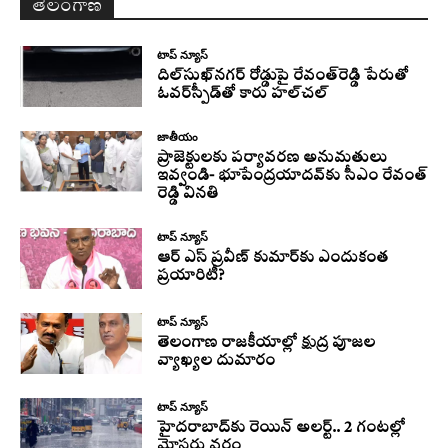
తెలంగాణ
టాప్ న్యూస్
దిల్‌సుఖ్‌నగర్‌ రోడ్డుపై రేవంత్‌రెడ్డి పేరుతో
ఓవర్‌స్పీడ్‌తో కారు హల్‌చల్‌
జాతీయం
ప్రాజెక్టులకు పర్యావరణ అనుమతులు
ఇవ్వండి- భూపేంద్రయాదవ్‌కు సీఎం రేవంత్‌
రెడ్డి వినతి
టాప్ న్యూస్
ఆర్ ఎస్ ప్రవీణ్ కుమార్‌కు ఎందుకంత
ప్రయారిటీ?
టాప్ న్యూస్
తెలంగాణ రాజకీయాల్లో క్షుద్ర పూజల
వ్యాఖ్యల దుమారం
టాప్ న్యూస్
హైదరాబాద్‌కు రెయిన్‌ అలర్ట్.. 2 గంటల్లో
మోస్తరు వర్షం