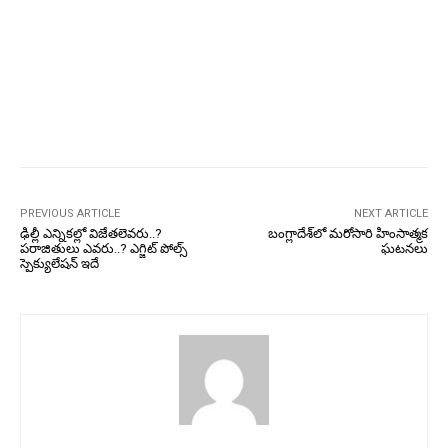
PREVIOUS ARTICLE
NEXT ARTICLE
ఢిల్లీ ఎన్నికల్లో విజేతలెవరు..?
బంగ్లాదేశ్‌లో మరోసారి హింసాత్మక
పరాజితులు ఎవరు..? ఎగ్జిట్ పోల్స్
ఘటనలు
స్పెక్యులేషన్ ఇదే