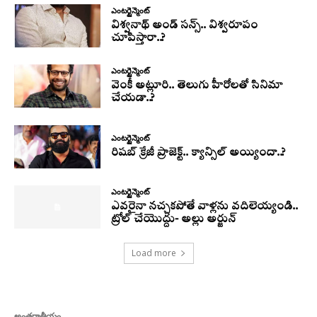
ఎంటర్టైన్మెంట్
విశ్వనాథ్ అండ్ సన్స్.. విశ్వరూపం
చూపిస్తారా..?
ఎంటర్టైన్మెంట్
వెంకీ అట్లూరి.. తెలుగు హీరోలతో సినిమా
చేయడా..?
ఎంటర్టైన్మెంట్
రిషబ్ క్రేజీ ప్రాజెక్ట్.. క్యాన్సిల్ అయ్యిందా..?
ఎంటర్టైన్మెంట్
ఎవరైనా నచ్చకపోతే వాళ్లను వదిలెయ్యండి..
ట్రోల్ చేయొద్దు- అల్లు అర్జున్
Load more