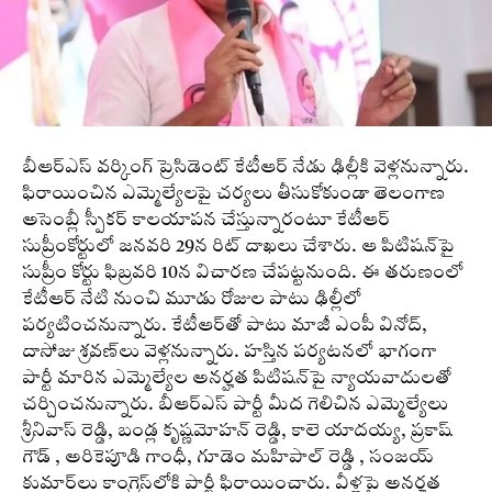
బీఆర్‌ఎస్‌ వర్కింగ్‌ ప్రెసిడెంట్‌ కేటీఆర్‌ నేడు ఢిల్లీకి వెళ్లనున్నారు.
ఫిరాయించిన ఎమ్మెల్యేలపై చర్యలు తీసుకోకుండా తెలంగాణ
అసెంబ్లీ స్పీకర్ కాలయాపన చేస్తున్నారంటూ కేటీఆర్‌
సుప్రీంకోర్టులో జనవరి 29న రిట్ దాఖలు చేశారు. ఆ పిటిషన్‌పై
సుప్రీం కోర్టు ఫిబ్రవరి 10న విచారణ చేపట్టనుంది. ఈ తరుణంలో
కేటీఆర్‌ నేటి నుంచి మూడు రోజుల పాటు ఢిల్లీలో
పర్యటించనున్నారు. కేటీఆర్‌తో పాటు మాజీ ఎంపీ వినోద్,
దాసోజు శ్రవణ్‌లు వెళ్లనున్నారు. హస్తిన పర్యటనలో భాగంగా
పార్టీ మారిన ఎమ్మెల్యేల అనర్హత పిటిషన్‌పై న్యాయవాదులతో
చర్చించనున్నారు. బీఆర్‌ఎస్‌ పార్టీ మీద గెలిచిన ఎమ్మెల్యేలు
శ్రీనివాస్ రెడ్డి, బండ్ల కృష్ణమోహన్ రెడ్డి, కాలె యాదయ్య, ప్రకాష్
గౌడ్ , అరికెపూడి గాంధీ, గూడెం మహిపాల్ రెడ్డి , సంజయ్
కుమార్‌లు కాంగ్రెస్‌లోకి పార్టీ ఫిరాయించారు. వీళ్లపై అనర్హత