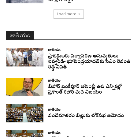
Load more
జాతీయం
జాతీయం
ప్రాజెక్టులకు పర్యావరణ అనుమతులు
ఇవ్వండి- భూపేంద్రయాదవ్‌కు సీఎం రేవంత్‌
రెడ్డి వినతి
జాతీయం
బీహార్ బంకీపూర్ అసెంబ్లీ ఉప ఎన్నికల్లో
ప్రశాంత్ కిషోర్ ఘన విజయం
జాతీయం
వందేమాతరం బిల్లుకు లోక్‌సభ ఆమోదం
జాతీయం