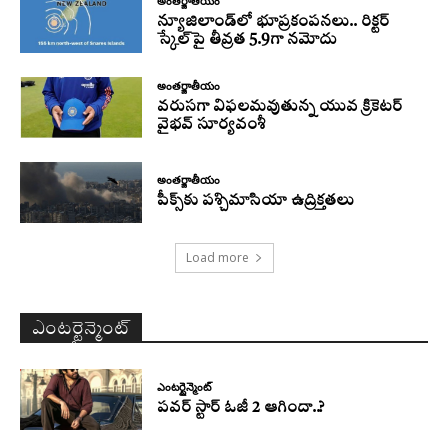
అంతర్జాతీయం
న్యూజిలాండ్‌లో భూప్రకంపనలు.. రిక్టర్‌
స్కేల్‌పై తీవ్రత 5.9గా నమోదు
అంతర్జాతీయం
వరుసగా విఫలమవుతున్న యువ క్రికెటర్
వైభవ్ సూర్యవంశీ
అంతర్జాతీయం
పీక్స్‌కు పశ్చిమాసియా ఉద్రిక్తతలు
Load more
ఎంటర్టైన్మెంట్
ఎంటర్టైన్మెంట్
పవర్ స్టార్ ఓజీ 2 ఆగిందా..?