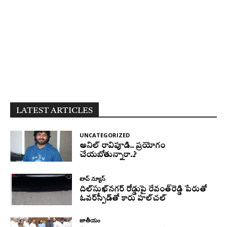
LATEST ARTICLES
UNCATEGORIZED
అనిల్ రావిపూడి.. ప్రయోగం
చేయబోతున్నారా..?
టాప్ న్యూస్
దిల్‌సుఖ్‌నగర్‌ రోడ్డుపై రేవంత్‌రెడ్డి పేరుతో
ఓవర్‌స్పీడ్‌తో కారు హల్‌చల్‌
జాతీయం