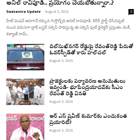
అనిల్ రావిపూడి.. ప్రయోగం చేయబోతున్నారా..?
Swatantra Update
-
August 5, 2026
0
హిట్ మిషన్ అనగానే ఠక్కున గుర్తొచ్చేది అనిల్ రావిపూడి. కెరీర్ స్టార్ట్ చేసినప్పటి
నుంచి వరుసగా బ్లాక్ బస్టర్ సక్సెస్ సాధిస్తున్న ఈ సక్సెస్ ఫుల్ డైరెక్టర్ ప్రస్తుతం వెంకీ,
కళ్యాణ్ రామ్...
దిల్‌సుఖ్‌నగర్‌ రోడ్డుపై రేవంత్‌రెడ్డి పేరుతో
ఓవర్‌స్పీడ్‌తో కారు హల్‌చల్‌
August 5, 2026
ప్రాజెక్టులకు పర్యావరణ అనుమతులు
ఇవ్వండి- భూపేంద్రయాదవ్‌కు సీఎం
రేవంత్‌ రెడ్డి వినతి
August 5, 2026
ఆర్ ఎస్ ప్రవీణ్ కుమార్‌కు ఎందుకంత
ప్రయారిటీ?
August 5, 2026