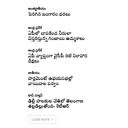
అంతర్జాతీయం
పెరిగిన బంగారం ధరలు
ఆంధ్ర ప్రదేశ్
ఏపీలో చాపకింద నీరులా
విస్తరిస్తున్న గంజాయి అమ్మకాలు
ఆంధ్ర ప్రదేశ్
ఏపీ వ్యాప్తంగా వైసీపీ రిలే నిరాహార
దీక్షలు
జాతీయం
పార్లమెంట్ ఉభయసభల్లో
వాయిదాల పర్వం
టాప్ న్యూస్
ఢిల్లీ పాలకుల చేతిలో తెలంగాణ
తల్లడిల్లుతోంది- కేటీఆర్
Load more