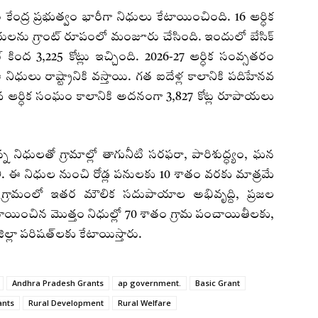
సం కేంద్ర ప్రభుత్వం భారీగా నిధులు కేటాయించింది. 16 ఆర్ధిక
ను గ్రాంట్‌ రూపంలో మంజూరు చేసింది. ఇందులో బేసిక్‌
్రాంట్‌ కింద 3,225 కోట్లు ఇచ్చింది. 2026-27 ఆర్ధిక సంవ్సతరం
ిధులు రాష్ట్రానికి వస్తాయి. గత ఐదేళ్ల కాలానికి పదిహేనవ
6వ ఆర్ధిక సంఘం కాలానికి అదనంగా 3,827 కోట్ల రూపాయలు
న్న నిధులతో గ్రామాల్లో తాగునీటి సరఫరా, పారిశుద్ధ్యం, ఘన
ాలి. ఈ నిధుల నుంచి రోడ్ల పనులకు 10 శాతం వరకు మాత్రమే
్ని గ్రామంలో ఇతర మౌలిక సదుపాయాల అభివృద్ది, ప్రజల
ేటాయించిన మొత్తం నిధుల్లో 70 శాతం గ్రామ పంచాయితీలకు,
లా పరిషత్‌లకు కేటాయిస్తారు.
Andhra Pradesh Grants
ap government.
Basic Grant
ants
Rural Development
Rural Welfare