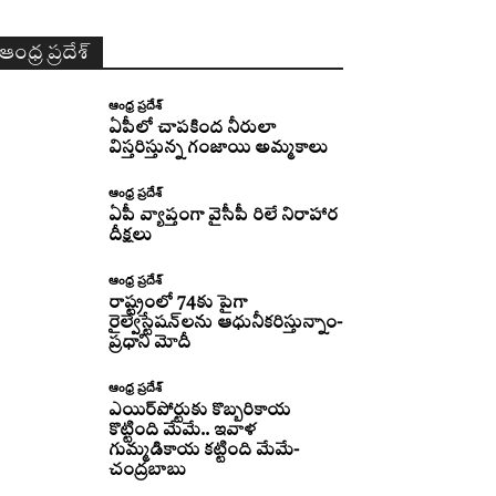
ఆంధ్ర ప్రదేశ్
ఆంధ్ర ప్రదేశ్
ఏపీలో చాపకింద నీరులా
విస్తరిస్తున్న గంజాయి అమ్మకాలు
ఆంధ్ర ప్రదేశ్
ఏపీ వ్యాప్తంగా వైసీపీ రిలే నిరాహార
దీక్షలు
ఆంధ్ర ప్రదేశ్
రాష్ట్రంలో 74కు పైగా
రైల్వేస్టేషన్‌లను ఆధునీకరిస్తున్నాం-
ప్రధాని మోదీ
ఆంధ్ర ప్రదేశ్
ఎయిర్‌పోర్టుకు కొబ్బరికాయ
కొట్టింది మేమే.. ఇవాళ
గుమ్మడికాయ కట్టింది మేమే-
చంద్రబాబు