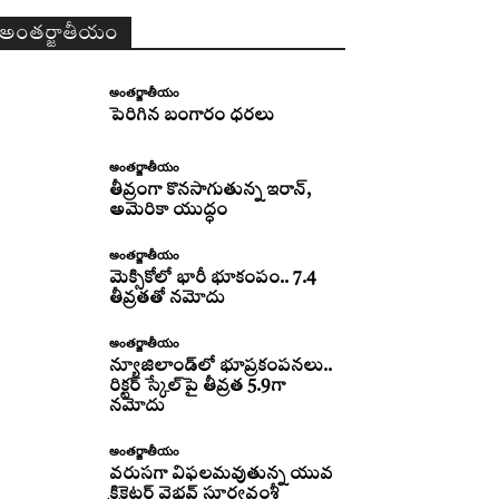
అంతర్జాతీయం
అంతర్జాతీయం
పెరిగిన బంగారం ధరలు
అంతర్జాతీయం
తీవ్రంగా కొనసాగుతున్న ఇరాన్‌,
అమెరికా యుద్ధం
అంతర్జాతీయం
మెక్సికోలో భారీ భూకంపం.. 7.4
తీవ్రతతో నమోదు
అంతర్జాతీయం
న్యూజిలాండ్‌లో భూప్రకంపనలు..
రిక్టర్‌ స్కేల్‌పై తీవ్రత 5.9గా
నమోదు
అంతర్జాతీయం
వరుసగా విఫలమవుతున్న యువ
క్రికెటర్ వైభవ్ సూర్యవంశీ