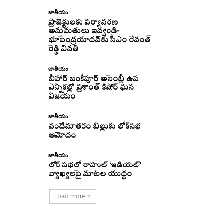
జాతీయం
ప్రాజెక్టులకు పర్యావరణ
అనుమతులు ఇవ్వండి-
భూపేంద్రయాదవ్‌కు సీఎం రేవంత్‌
రెడ్డి వినతి
జాతీయం
బీహార్ బంకీపూర్ అసెంబ్లీ ఉప
ఎన్నికల్లో ప్రశాంత్ కిషోర్ ఘన
విజయం
జాతీయం
వందేమాతరం బిల్లుకు లోక్‌సభ
ఆమోదం
జాతీయం
లోక్ సభలో రాహుల్ ‘ఇడియట్’
వ్యాఖ్యలపై మాటల యుద్ధం
Load more