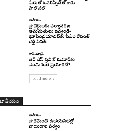
పేరుతో ఓవర్‌స్పీడ్‌తో కారు
హల్‌చల్‌
జాతీయం
ప్రాజెక్టులకు పర్యావరణ
అనుమతులు ఇవ్వండి-
భూపేంద్రయాదవ్‌కు సీఎం రేవంత్‌
రెడ్డి వినతి
టాప్ న్యూస్
ఆర్ ఎస్ ప్రవీణ్ కుమార్‌కు
ఎందుకంత ప్రయారిటీ?
Load more
జాతీయం
జాతీయం
పార్లమెంట్ ఉభయసభల్లో
వాయిదాల పర్వం