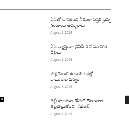
ఏపీలో చాపకింద నీరులా విస్తరిస్తున్న
గంజాయి అమ్మకాలు
August 6, 2026
ఏపీ వ్యాప్తంగా వైసీపీ రిలే నిరాహార
దీక్షలు
August 6, 2026
పార్లమెంట్ ఉభయసభల్లో
వాయిదాల పర్వం
August 6, 2026
0
ఢిల్లీ పాలకుల చేతిలో తెలంగాణ
తల్లడిల్లుతోంది- కేటీఆర్
August 6, 2026