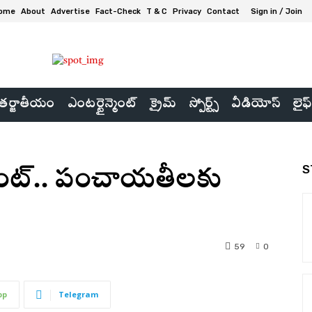
ome
About
Advertise
Fact-Check
T & C
Privacy
Contact
Sign in / Join
ర్జాతీయం
ఎంటర్టైన్మెంట్
క్రైమ్
స్పోర్ట్స్
వీడియోస్
లైఫ్
S
గ్రాంట్‌.. పంచాయతీలకు
59
0
pp
Telegram