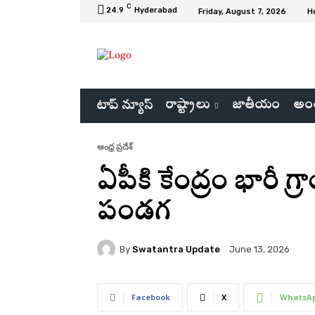
C
24.9
Hyderabad
Friday, August 7, 2026
H
రాష్ట్రాలు
జాతీయం
అంత
టాప్ న్యూస్
ఆంధ్ర ప్రదేశ్
ఏపీకి కేంద్రం భారీ 
పండగ
By
Swatantra Update
June 13, 2026
Facebook
X
WhatsA