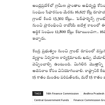
ఆంధ్రప్రదేశ్‌లో గ్రామీణ ప్రాంతాల అభివృద్ది కో
సంఘం సిఫారసుల మేరకు 16,627 కోట్ల రూపాయల
గ్రాంట్‌ కింద 13,302 కోట్లు.. పెర్‌ఫార్మెన్స్ గ
నుంచి ప్రారంభించి రాబోయే ఐదేళ్ల కాలంలో ఈ న
ఆర్ధిక సంఘం 12,800 కోట్లు కేటాయించగా.. 1
ఇచ్చారు.
కేంద్ర ప్రభుత్వం నుంచి గ్రాంట్‌ రూపంలో వస్తు
వ్యర్థాల నిర్వహణ కార్యక్రమాలకు ఖర్చు చేయ
వెచ్చించాల్సి ఉంటుంది. మిగిలిన మొత్తాన
అవసరాల కోసం వినియోగించాలి. రాష్ట్రానికి క
15 శాతం మండల పరిషత్‌లకు, మరో 15 శాతం జిల్
TAGS
16th Finance Commission
Andhra Pradesh
Central Government Funds
Finance Commission Gr