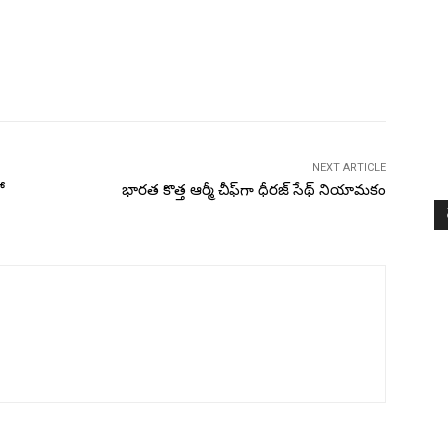
NEXT ARTICLE
ో
భారత కొత్త ఆర్మీ చీఫ్‌గా ధీరజ్‌ సేథ్‌ నియామకం