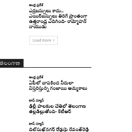
ఆంధ్ర ప్రదేశ్
ఎర్రబస్సులు కాదు..
ఎయిర్‌బస్సులు తిరిగే ప్రాంతంగా
ఉత్తరాంధ్ర ఎదిగింది- రామ్మోహన్
నాయుడు
Load more
తెలంగాణ
ఆంధ్ర ప్రదేశ్
ఏపీలో చాపకింద నీరులా
విస్తరిస్తున్న గంజాయి అమ్మకాలు
టాప్ న్యూస్
ఢిల్లీ పాలకుల చేతిలో తెలంగాణ
తల్లడిల్లుతోంది- కేటీఆర్
టాప్ న్యూస్
దిల్‌సుఖ్‌నగర్‌ రోడ్డుపై రేవంత్‌రెడ్డి