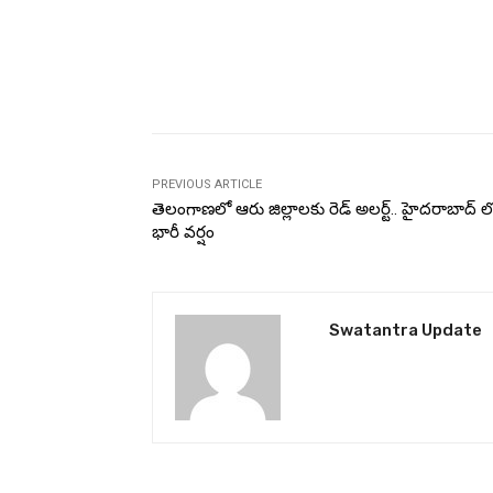
PREVIOUS ARTICLE
తెలంగాణలో ఆరు జిల్లాలకు రెడ్‌ అలర్ట్.. హైదరాబాద్ ల
భారీ వర్షం
Swatantra Update