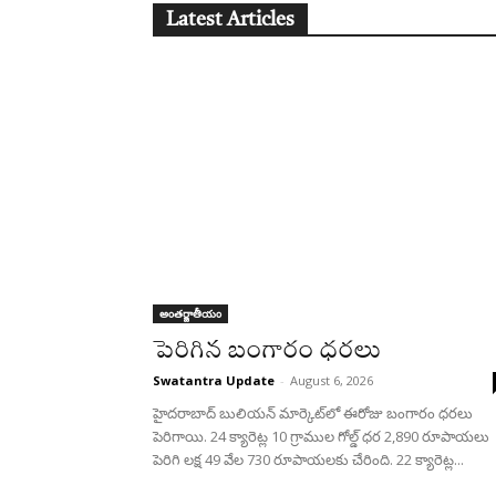
Latest Articles
అంతర్జాతీయం
పెరిగిన బంగారం ధరలు
Swatantra Update
-
August 6, 2026
హైదరాబాద్ బులియన్‌ మార్కెట్‌లో ఈరోజు బంగారం ధరలు
పెరిగాయి. 24 క్యారెట్ల 10 గ్రాముల గోల్డ్‌ ధర 2,890 రూపాయలు
పెరిగి లక్ష 49 వేల 730 రూపాయలకు చేరింది. 22 క్యారెట్ల...