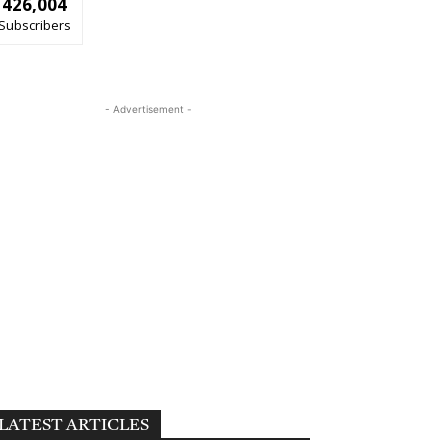
426,004
Subscribers
- Advertisement -
LATEST ARTICLES