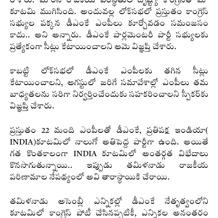
రాశారు. మారిన రాజకీయ పరిస్థితుల దృష్ట్యా కాంగ్రెస్‌తో మా
కూటమి ముగిసింది. అందువల్ల లోక్‌సభలో ప్రస్తుతం కాంగ్రెస్‌
సభ్యుల పక్కన డీఎంకే ఎంపీలు కూర్చోవడం సమంజసం
కాదు.. అని అన్నారు. డీఎంకే పార్లమెంటరీ పార్టీ సభ్యులకు
ప్రత్యేకంగా సీట్లు కేటాయించాలని ఆమె విజ్ఞప్తి చేశారు.
కాబట్టి లోక్‌సభలో డీఎంకే ఎంపీలకు తగిన సీట్లు
కేటాయించాలని, ఆగస్టులో జరిగే సమావేశాల్లో ఎంపీలు తమ
బాధ్యతలను సరిగా నిర్వర్తించేందుకు సహకరించాలని స్పీకర్‌కు
విజ్ఞప్తి చేశారు.
ప్రస్తుతం 22 మంది ఎంపీలతో డీఎంకే, ప్రతిపక్ష ఇండియా(
INDIA)కూటమిలో నాలుగో అతిపెద్ద పార్టీగా ఉంది. అయితే
గత కొంతకాలంగా INDIA కూటమిలో అంతర్గత విభేదాలు
కొనసాగుతున్నాయి.. ఇప్పుడు తమిళనాడు రాజకీయ
పరిణామాల నేపథ్యంలో అవి తారాస్థాయికి చేరాయి.
తమిళనాడు అసెంబ్లీ ఎన్నికల్లో డీఎంకే నేతృత్వంలోని
కూటమిలో కాంగ్రెస్‌ పోటీ చేసినప్పటికీ, ఎన్నికల అనంతరం