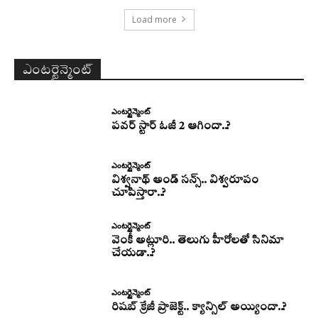
Load more
ఎంటర్టైన్మెంట్
ఎంటర్టైన్మెంట్
పవర్ స్టార్ ఓజీ 2 ఆగిందా..?
ఎంటర్టైన్మెంట్
విశ్వనాథ్ అండ్ సన్స్.. విశ్వరూపం
చూపిస్తారా..?
ఎంటర్టైన్మెంట్
వెంకీ అట్లూరి.. తెలుగు హీరోలతో సినిమా
చేయడా..?
ఎంటర్టైన్మెంట్
రిషబ్ క్రేజీ ప్రాజెక్ట్.. క్యాన్సిల్ అయ్యిందా..?