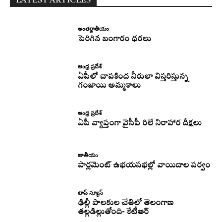
LATEST ARTICLES
అంతర్జాతీయం
పెరిగిన బంగారం ధరలు
ఆంధ్ర ప్రదేశ్
ఏపీలో చాపకింద నీరులా విస్తరిస్తున్న
గంజాయి అమ్మకాలు
ఆంధ్ర ప్రదేశ్
ఏపీ వ్యాప్తంగా వైసీపీ రిలే నిరాహార దీక్షలు
జాతీయం
పార్లమెంట్ ఉభయసభల్లో వాయిదాల పర్వం
టాప్ న్యూస్
ఢిల్లీ పాలకుల చేతిలో తెలంగాణ
తల్లడిల్లుతోంది- కేటీఆర్