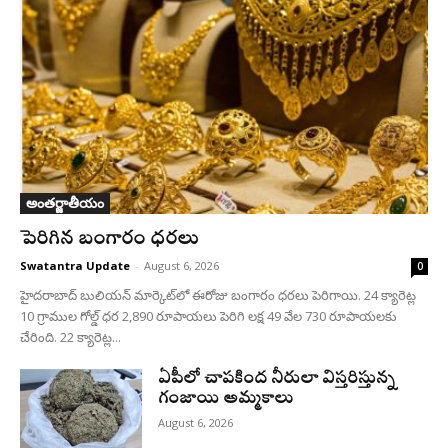
అంతర్జాతీయం
పెరిగిన బంగారం ధరలు
Swatantra Update
-
August 6, 2026
0
హైదరాబాద్ బులియన్‌ మార్కెట్‌లో ఈరోజు బంగారం ధరలు పెరిగాయి. 24 క్యారెట్ల
10 గ్రాముల గోల్డ్‌ ధర 2,890 రూపాయలు పెరిగి లక్ష 49 వేల 730 రూపాయలకు
చేరింది. 22 క్యారెట్ల...
ఏపీలో చాపకింద నీరులా విస్తరిస్తున్న
గంజాయి అమ్మకాలు
August 6, 2026