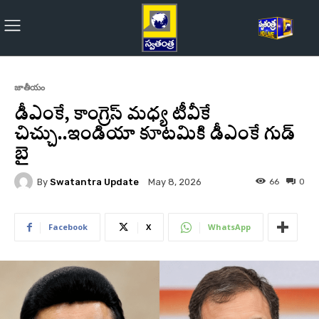
జాతీయం
డీఎంకే, కాంగ్రెస్‌ మధ్య టీవీకే
చిచ్చు..ఇండియా కూటమికి డీఎంకే గుడ్
బై
By
Swatantra Update
66
0
May 8, 2026
Facebook
X
WhatsApp