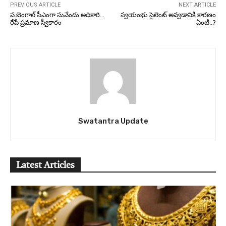
PREVIOUS ARTICLE
NEXT ARTICLE
ప.బెంగాల్‌ సీఎంగా సువేందు అధికారి…
స్వయంభు సైలెంట్ అవ్వడానికి కారణం
రేపే ప్రమాణ స్వీకారం
ఏంటి..?
Swatantra Update
Latest Articles