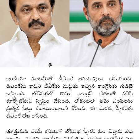
ఇండియా కూటమితో డీఎంకే తెగదెంపులు చేసుకుంది.
డీఎంకేను కాదని టీవీకేకు మద్దతు ఇచ్చిన కాంగ్రెస్‌కు గుడ్‌బై
చెప్పింది. లోక్‌సభలో తాము కాంగ్రెస్‌ నేతలతో కలిసి
కూర్చోబోమని స్పష్టం చేసింది. లోక్‌సభలో తమ ఎంపీలకు
ప్రత్యేక సీట్లు కేటాయించాలని కోరింది. ఈ మేరకు స్పీకర్‌కు
డీఎంకే లేఖ రాసింది.
తూత్తుకుడి ఎంపీ కనిమొళి లోక్‌సభ స్పీకర్‌ ఓం బిర్లాకు లేఖ