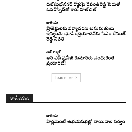
దిల్‌సుఖ్‌నగర్‌ రోడ్డుపై రేవంత్‌రెడ్డి పేరుతో
ఓవర్‌స్పీడ్‌తో కారు హల్‌చల్‌
జాతీయం
ప్రాజెక్టులకు పర్యావరణ అనుమతులు
ఇవ్వండి- భూపేంద్రయాదవ్‌కు సీఎం రేవంత్‌
రెడ్డి వినతి
టాప్ న్యూస్
ఆర్ ఎస్ ప్రవీణ్ కుమార్‌కు ఎందుకంత
ప్రయారిటీ?
Load more
జాతీయం
జాతీయం
పార్లమెంట్ ఉభయసభల్లో వాయిదాల పర్వం