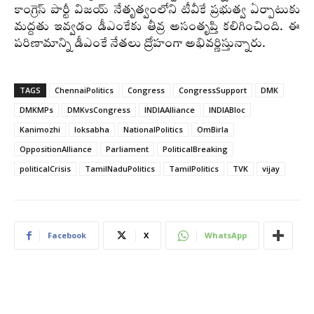
కాంగ్రెస్‌ పార్టీ విజయ్‌ నేతృత్వంలోని టీవీకే ప్రభుత్వ ఏర్పాటుకు
మద్దతు ఇవ్వడం డీఎంకేకు తీవ్ర అసంతృప్తి కలిగించింది. ఈ
పరిణామాన్ని డీఎంకే నేతలు ద్రోహంగా అభివర్ణిస్తున్నారు.
TAGS
ChennaiPolitics
Congress
CongressSupport
DMK
DMKMPs
DMKvsCongress
INDIAAlliance
INDIABloc
Kanimozhi
loksabha
NationalPolitics
OmBirla
OppositionAlliance
Parliament
PoliticalBreaking
politicalCrisis
TamilNaduPolitics
TamilPolitics
TVK
vijay
Facebook
X
WhatsApp