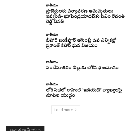
జాతీయం
ప్రాజెక్టులకు పర్యావరణ అనుమతులు
ఇవ్వండి- భూపేంద్రయాదవ్‌కు సీఎం రేవంత్‌
రెడ్డి వినతి
జాతీయం
బీహార్ బంకీపూర్ అసెంబ్లీ ఉప ఎన్నికల్లో
ప్రశాంత్ కిషోర్ ఘన విజయం
జాతీయం
వందేమాతరం బిల్లుకు లోక్‌సభ ఆమోదం
జాతీయం
లోక్ సభలో రాహుల్ ‘ఇడియట్’ వ్యాఖ్యలపై
మాటల యుద్ధం
Load more
అంతర్జాతీయం