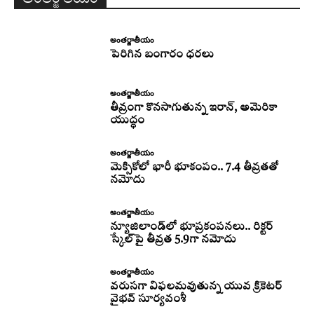
అంతర్జాతీయం
పెరిగిన బంగారం ధరలు
అంతర్జాతీయం
తీవ్రంగా కొనసాగుతున్న ఇరాన్‌, అమెరికా
యుద్ధం
అంతర్జాతీయం
మెక్సికోలో భారీ భూకంపం.. 7.4 తీవ్రతతో
నమోదు
అంతర్జాతీయం
న్యూజిలాండ్‌లో భూప్రకంపనలు.. రిక్టర్‌
స్కేల్‌పై తీవ్రత 5.9గా నమోదు
అంతర్జాతీయం
వరుసగా విఫలమవుతున్న యువ క్రికెటర్
వైభవ్ సూర్యవంశీ