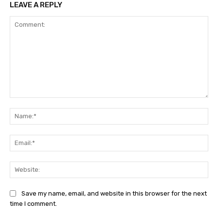
LEAVE A REPLY
Comment:
Na
Ema
Web
Save my name, email, and website in this browser for the next
time I comment.