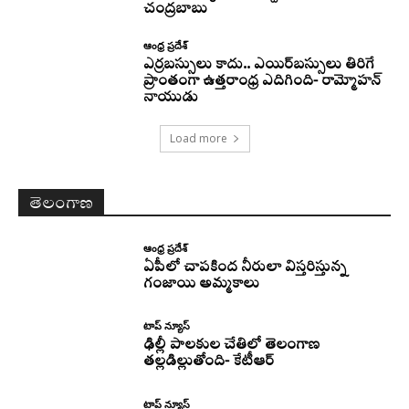
చంద్రబాబు
ఆంధ్ర ప్రదేశ్
ఎర్రబస్సులు కాదు.. ఎయిర్‌బస్సులు తిరిగే
ప్రాంతంగా ఉత్తరాంధ్ర ఎదిగింది- రామ్మోహన్
నాయుడు
Load more
తెలంగాణ
ఆంధ్ర ప్రదేశ్
ఏపీలో చాపకింద నీరులా విస్తరిస్తున్న
గంజాయి అమ్మకాలు
టాప్ న్యూస్
ఢిల్లీ పాలకుల చేతిలో తెలంగాణ
తల్లడిల్లుతోంది- కేటీఆర్
టాప్ న్యూస్