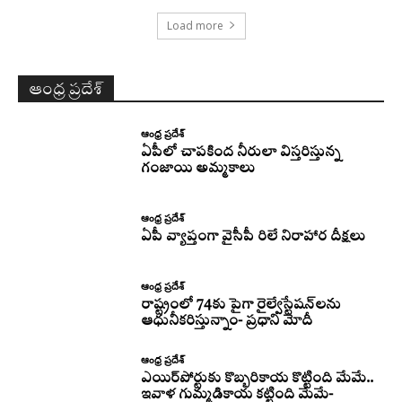
Load more
ఆంధ్ర ప్రదేశ్
ఆంధ్ర ప్రదేశ్
ఏపీలో చాపకింద నీరులా విస్తరిస్తున్న
గంజాయి అమ్మకాలు
ఆంధ్ర ప్రదేశ్
ఏపీ వ్యాప్తంగా వైసీపీ రిలే నిరాహార దీక్షలు
ఆంధ్ర ప్రదేశ్
రాష్ట్రంలో 74కు పైగా రైల్వేస్టేషన్‌లను
ఆధునీకరిస్తున్నాం- ప్రధాని మోదీ
ఆంధ్ర ప్రదేశ్
ఎయిర్‌పోర్టుకు కొబ్బరికాయ కొట్టింది మేమే..
ఇవాళ గుమ్మడికాయ కట్టింది మేమే-