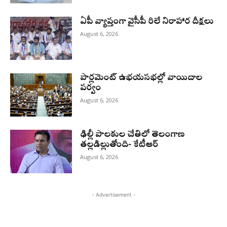
ఏపీ వ్యాప్తంగా వైసీపీ రిలే నిరాహార దీక్షలు
August 6, 2026
పార్లమెంట్ ఉభయసభల్లో వాయిదాల
పర్వం
August 6, 2026
ఢిల్లీ పాలకుల చేతిలో తెలంగాణ
తల్లడిల్లుతోంది- కేటీఆర్
August 6, 2026
- Advertisement -