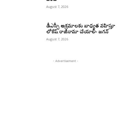
August 7, 2026
డీఎస్సీ అక్రమాలకు బాధ్యత వహిస్తూ
లోకేష్‌ రాజీనామా చేయాలి- జగన్
August 7, 2026
- Advertisement -