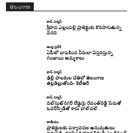
తెలంగాణ
టాప్ న్యూస్
శ్రీపాద ఎల్లంపల్లి ప్రాజెక్టుకు కొనసాగుతున్న
వరద
ఆంధ్ర ప్రదేశ్
ఏపీలో చాపకింద నీరులా విస్తరిస్తున్న
గంజాయి అమ్మకాలు
టాప్ న్యూస్
ఢిల్లీ పాలకుల చేతిలో తెలంగాణ
తల్లడిల్లుతోంది- కేటీఆర్
టాప్ న్యూస్
దిల్‌సుఖ్‌నగర్‌ రోడ్డుపై రేవంత్‌రెడ్డి పేరుతో
ఓవర్‌స్పీడ్‌తో కారు హల్‌చల్‌
జాతీయం
ప్రాజెక్టులకు పర్యావరణ అనుమతులు