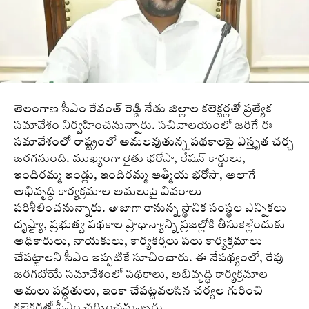
తెలంగాణ సీఎం రేవంత్ రెడ్డి నేడు జిల్లాల కలెక్టర్లతో ప్రత్యేక
సమావేశం నిర్వహించనున్నారు. సచివాలయంలో జరిగే ఈ
సమావేశంలో రాష్ట్రంలో అమలవుతున్న పథకాలపై విస్తృత చర్చ
జరగనుంది. ముఖ్యంగా రైతు భరోసా, రేషన్ కార్డులు,
ఇందిరమ్మ ఇండ్లు, ఇందిరమ్మ ఆత్మీయ భరోసా, అలాగే
అభివృద్ధి కార్యక్రమాల అమలుపై వివరాలు
పరిశీలించనున్నారు. తాజాగా రానున్న స్థానిక సంస్థల ఎన్నికలు
దృష్ట్యా, ప్రభుత్వ పథకాల ప్రాధాన్యాన్ని ప్రజల్లోకి తీసుకెళ్లేందుకు
అధికారులు, నాయకులు, కార్యకర్తలు పలు కార్యక్రమాలు
చేపట్టాలని సీఎం ఇప్పటికే సూచించారు. ఈ నేపథ్యంలో, రేపు
జరగబోయే సమావేశంలో పథకాలు, అభివృద్ధి కార్యక్రమాల
అమలు పద్ధతులు, ఇంకా చేపట్టవలసిన చర్యల గురించి
కలెక్టర్లతో సీఎం చర్చించనున్నారు.