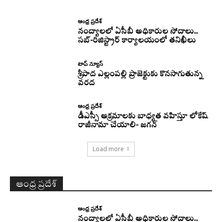
ఆంధ్ర ప్రదేశ్
నంద్యాలలో ఏసీబీ అధికారుల సోదాలు..
సబ్-రిజిస్ట్రార్ కార్యాలయంలో తనిఖీలు
టాప్ న్యూస్
శ్రీపాద ఎల్లంపల్లి ప్రాజెక్టుకు కొనసాగుతున్న
వరద
ఆంధ్ర ప్రదేశ్
డీఎస్సీ అక్రమాలకు బాధ్యత వహిస్తూ లోకేష్‌
రాజీనామా చేయాలి- జగన్
Load more
ఆంధ్ర ప్రదేశ్
ఆంధ్ర ప్రదేశ్
నంద్యాలలో ఏసీబీ అధికారుల సోదాలు..