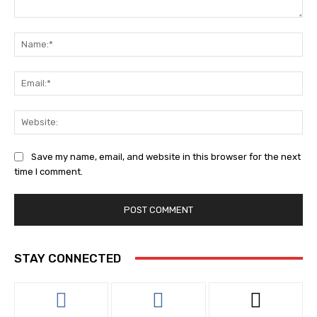
Comment:
Na
Ema
Web
Save my name, email, and website in this browser for the next
time I comment.
STAY CONNECTED