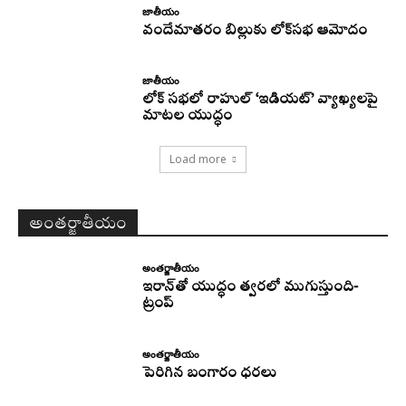
జాతీయం
వందేమాతరం బిల్లుకు లోక్‌సభ ఆమోదం
జాతీయం
లోక్ సభలో రాహుల్ ‘ఇడియట్’ వ్యాఖ్యలపై
మాటల యుద్ధం
Load more
అంతర్జాతీయం
అంతర్జాతీయం
ఇరాన్‌తో యుద్ధం త్వరలో ముగుస్తుంది-
ట్రంప్‌
అంతర్జాతీయం
పెరిగిన బంగారం ధరలు