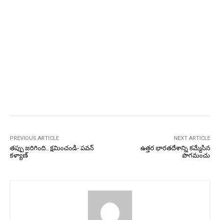
PREVIOUS ARTICLE
NEXT ARTICLE
తప్పు జరిగింది.. క్షమించండి- పవన్‌
ఉత్తర భారతదేశాన్ని కమ్మేసిన
కళ్యాణ్‌
పొగమంచు