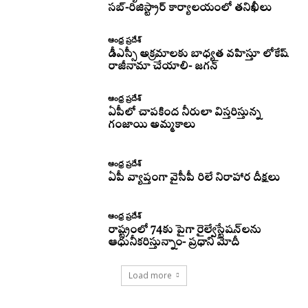
సబ్-రిజిస్ట్రార్ కార్యాలయంలో తనిఖీలు
ఆంధ్ర ప్రదేశ్
డీఎస్సీ అక్రమాలకు బాధ్యత వహిస్తూ లోకేష్‌
రాజీనామా చేయాలి- జగన్
ఆంధ్ర ప్రదేశ్
ఏపీలో చాపకింద నీరులా విస్తరిస్తున్న
గంజాయి అమ్మకాలు
ఆంధ్ర ప్రదేశ్
ఏపీ వ్యాప్తంగా వైసీపీ రిలే నిరాహార దీక్షలు
ఆంధ్ర ప్రదేశ్
రాష్ట్రంలో 74కు పైగా రైల్వేస్టేషన్‌లను
ఆధునీకరిస్తున్నాం- ప్రధాని మోదీ
Load more