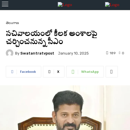
తెలంగాణ
సచివాలయంలో కీలక అంశాలపై
చర్చించనున్న సీఎం
By
Swatantratvpost
189
0
January 10, 2025
Facebook
X
WhatsApp