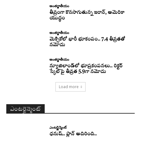
అంతర్జాతీయం
తీవ్రంగా కొనసాగుతున్న ఇరాన్‌, అమెరికా
యుద్ధం
అంతర్జాతీయం
మెక్సికోలో భారీ భూకంపం.. 7.4 తీవ్రతతో
నమోదు
అంతర్జాతీయం
న్యూజిలాండ్‌లో భూప్రకంపనలు.. రిక్టర్‌
స్కేల్‌పై తీవ్రత 5.9గా నమోదు
Load more
ఎంటర్టైన్మెంట్
ఎంటర్టైన్మెంట్
ధనుష్‌.. ప్లాన్ అదిరింది..