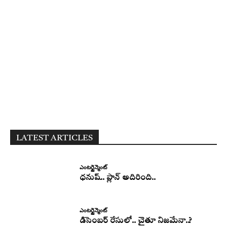
LATEST ARTICLES
ఎంటర్టైన్మెంట్
ధనుష్‌.. ప్లాన్ అదిరింది..
ఎంటర్టైన్మెంట్
డిసెంబర్ రేసులో.. చైతూ నిజమేనా..?