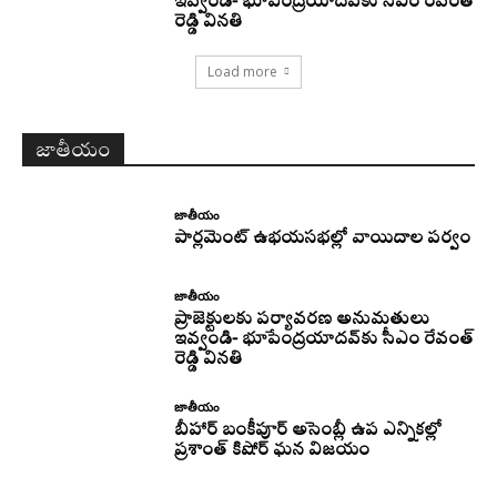
ఇవ్వండి- భూపేంద్రయాదవ్‌కు సీఎం రేవంత్‌
రెడ్డి వినతి
Load more
జాతీయం
జాతీయం
పార్లమెంట్ ఉభయసభల్లో వాయిదాల పర్వం
జాతీయం
ప్రాజెక్టులకు పర్యావరణ అనుమతులు
ఇవ్వండి- భూపేంద్రయాదవ్‌కు సీఎం రేవంత్‌
రెడ్డి వినతి
జాతీయం
బీహార్ బంకీపూర్ అసెంబ్లీ ఉప ఎన్నికల్లో
ప్రశాంత్ కిషోర్ ఘన విజయం