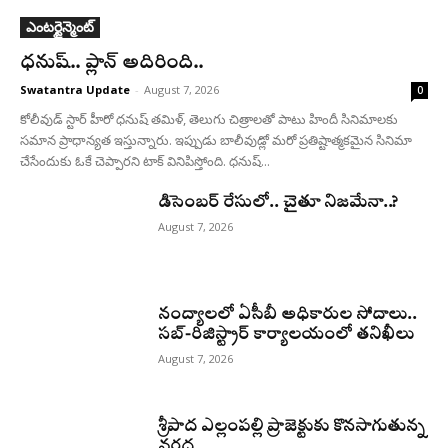
ఎంటర్టైన్మెంట్
ధనుష్‌.. ప్లాన్ అదిరింది..
Swatantra Update
-
August 7, 2026
0
కోలీవుడ్ స్టార్ హీరో ధనుష్ తమిళ్, తెలుగు చిత్రాలతో పాటు హిందీ సినిమాలకు
సమాన ప్రాధాన్యత ఇస్తున్నారు. ఇప్పుడు బాలీవుడ్లో మరో ప్రతిష్టాత్మకమైన సినిమా
చేసేందుకు ఓకే చెప్పారని టాక్ వినిపిస్తోంది. ధనుష్...
డిసెంబర్ రేసులో.. చైతూ నిజమేనా..?
August 7, 2026
నంద్యాలలో ఏసీబీ అధికారుల సోదాలు..
సబ్-రిజిస్ట్రార్ కార్యాలయంలో తనిఖీలు
August 7, 2026
శ్రీపాద ఎల్లంపల్లి ప్రాజెక్టుకు కొనసాగుతున్న
వరద