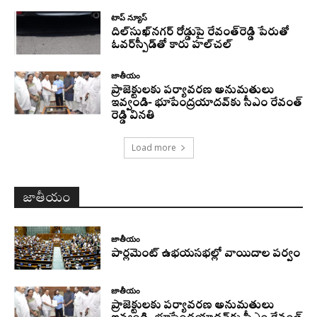
టాప్ న్యూస్
దిల్‌సుఖ్‌నగర్‌ రోడ్డుపై రేవంత్‌రెడ్డి పేరుతో
ఓవర్‌స్పీడ్‌తో కారు హల్‌చల్‌
జాతీయం
ప్రాజెక్టులకు పర్యావరణ అనుమతులు
ఇవ్వండి- భూపేంద్రయాదవ్‌కు సీఎం రేవంత్‌
రెడ్డి వినతి
Load more
జాతీయం
జాతీయం
పార్లమెంట్ ఉభయసభల్లో వాయిదాల పర్వం
జాతీయం
ప్రాజెక్టులకు పర్యావరణ అనుమతులు