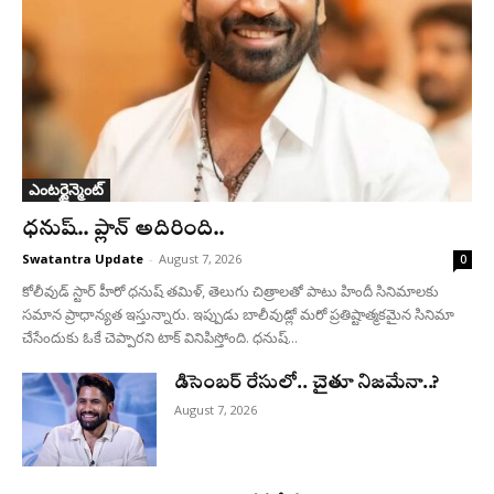
ఎంటర్టైన్మెంట్
ధనుష్‌.. ప్లాన్ అదిరింది..
Swatantra Update
-
August 7, 2026
0
కోలీవుడ్ స్టార్ హీరో ధనుష్ తమిళ్, తెలుగు చిత్రాలతో పాటు హిందీ సినిమాలకు
సమాన ప్రాధాన్యత ఇస్తున్నారు. ఇప్పుడు బాలీవుడ్లో మరో ప్రతిష్టాత్మకమైన సినిమా
చేసేందుకు ఓకే చెప్పారని టాక్ వినిపిస్తోంది. ధనుష్...
డిసెంబర్ రేసులో.. చైతూ నిజమేనా..?
August 7, 2026