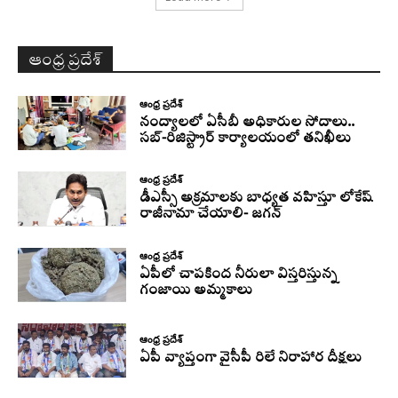
ఆంధ్ర ప్రదేశ్
ఆంధ్ర ప్రదేశ్
నంద్యాలలో ఏసీబీ అధికారుల సోదాలు..
సబ్-రిజిస్ట్రార్ కార్యాలయంలో తనిఖీలు
ఆంధ్ర ప్రదేశ్
డీఎస్సీ అక్రమాలకు బాధ్యత వహిస్తూ లోకేష్‌
రాజీనామా చేయాలి- జగన్
ఆంధ్ర ప్రదేశ్
ఏపీలో చాపకింద నీరులా విస్తరిస్తున్న
గంజాయి అమ్మకాలు
ఆంధ్ర ప్రదేశ్
ఏపీ వ్యాప్తంగా వైసీపీ రిలే నిరాహార దీక్షలు