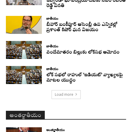
ఇవ్వండి- భూపేంద్రయాదవ్‌కు సీఎం రేవంత్‌
రెడ్డి వినతి
జాతీయం
బీహార్ బంకీపూర్ అసెంబ్లీ ఉప ఎన్నికల్లో
ప్రశాంత్ కిషోర్ ఘన విజయం
జాతీయం
వందేమాతరం బిల్లుకు లోక్‌సభ ఆమోదం
జాతీయం
లోక్ సభలో రాహుల్ ‘ఇడియట్’ వ్యాఖ్యలపై
మాటల యుద్ధం
Load more
అంతర్జాతీయం
అంతర్జాతీయం