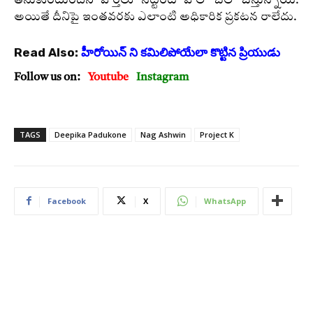
తీసుకుంటుందని వార్తలు నెట్టింట హల్ చల్ చేస్తున్నాయి.
అయితే దీనిపై ఇంతవరకు ఎలాంటి అధికారిక ప్రకటన రాలేదు.
Read Also:
హీరోయిన్ ని కమిలిపోయేలా కొట్టిన ప్రియుడు
Follow us on:
Youtube
Instagram
TAGS
Deepika Padukone
Nag Ashwin
Project K
Facebook
X
WhatsApp