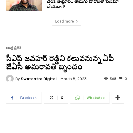
వెంకీ అట్లూరి.. తెలుగు హీరోలతో సినిమా
చేయడా..?
Load more