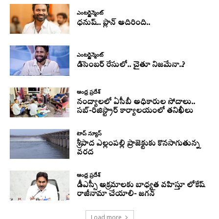
ఎంటర్టైన్మెంట్
ధనుష్‌.. ప్లాన్ అదిరింది..
ఎంటర్టైన్మెంట్
డిసెంబర్ రేసులో.. చైతూ నిజమేనా..?
ఆంధ్ర ప్రదేశ్
నంద్యాలలో ఏసీబీ అధికారుల సోదాలు..
సబ్-రిజిస్ట్రార్ కార్యాలయంలో తనిఖీలు
టాప్ న్యూస్
శ్రీపాద ఎల్లంపల్లి ప్రాజెక్టుకు కొనసాగుతున్న
వరద
ఆంధ్ర ప్రదేశ్
డీఎస్సీ అక్రమాలకు బాధ్యత వహిస్తూ లోకేష్‌
రాజీనామా చేయాలి- జగన్
Load more