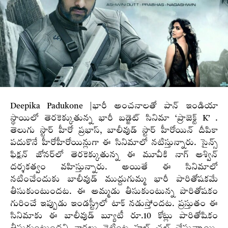
Deepika Padukone |భారీ అంచనాలతో పాన్ ఇండియా
స్థాయిలో తెరకెక్కుతున్న భారీ బడ్జెట్ సినిమా ‘ప్రాజెక్ట్ K’ .
తెలుగు స్టార్ హీరో ప్రభాస్, బాలీవుడ్ స్టార్ హీరోయిన్ దీపికా
పదుకొనే హీరోహీరోయిన్లుగా ఈ సినిమాలో నటిస్తున్నారు. సైన్స్
ఫిక్షన్‌ జోనర్‌లో తెరకెక్కుతున్న ఈ మూవీకి నాగ్‌ అశ్విన్‌
దర్శకత్వం వహిస్తున్నారు. అయితే ఈ సినిమాలో
నటించేందుకు బాలీవుడ్ ముద్దుగుమ్మ భారీ పారితోషకమే
తీసుకుంటుందట. ఈ అమ్మడు తీసుకుంటున్న పారితోషకం
గురించే ఇప్పుడు ఇండస్ట్రీలో టాక్ నడుస్తోందట. ప్రస్తుతం ఈ
సినిమాకు ఈ బాలీవుడ్ బ్యూటీ రూ.10 కోట్లు పారితోషికం