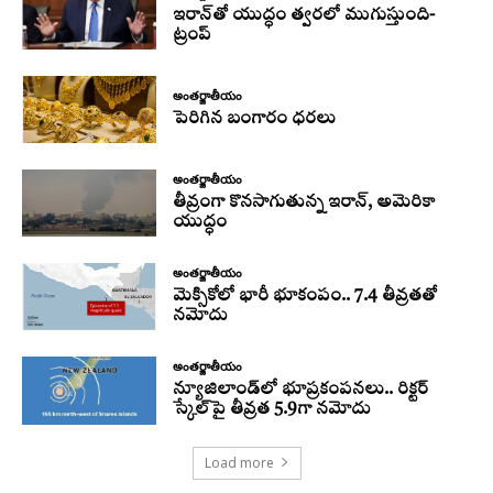
ఇరాన్‌తో యుద్ధం త్వరలో ముగుస్తుంది-
ట్రంప్‌
అంతర్జాతీయం
పెరిగిన బంగారం ధరలు
అంతర్జాతీయం
తీవ్రంగా కొనసాగుతున్న ఇరాన్‌, అమెరికా
యుద్ధం
అంతర్జాతీయం
మెక్సికోలో భారీ భూకంపం.. 7.4 తీవ్రతతో
నమోదు
అంతర్జాతీయం
న్యూజిలాండ్‌లో భూప్రకంపనలు.. రిక్టర్‌
స్కేల్‌పై తీవ్రత 5.9గా నమోదు
Load more