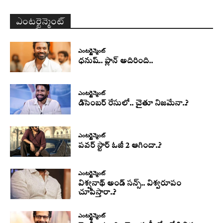
ఎంటర్టైన్మెంట్
ఎంటర్టైన్మెంట్
ధనుష్‌.. ప్లాన్ అదిరింది..
ఎంటర్టైన్మెంట్
డిసెంబర్ రేసులో.. చైతూ నిజమేనా..?
ఎంటర్టైన్మెంట్
పవర్ స్టార్ ఓజీ 2 ఆగిందా..?
ఎంటర్టైన్మెంట్
విశ్వనాథ్ అండ్ సన్స్.. విశ్వరూపం
చూపిస్తారా..?
ఎంటర్టైన్మెంట్