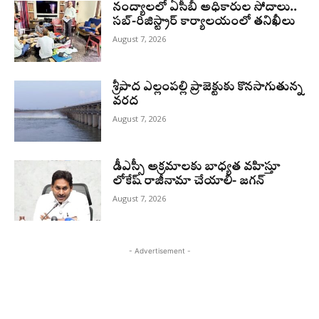
నంద్యాలలో ఏసీబీ అధికారుల సోదాలు..
సబ్-రిజిస్ట్రార్ కార్యాలయంలో తనిఖీలు
August 7, 2026
శ్రీపాద ఎల్లంపల్లి ప్రాజెక్టుకు కొనసాగుతున్న
వరద
August 7, 2026
డీఎస్సీ అక్రమాలకు బాధ్యత వహిస్తూ
లోకేష్‌ రాజీనామా చేయాలి- జగన్
August 7, 2026
- Advertisement -