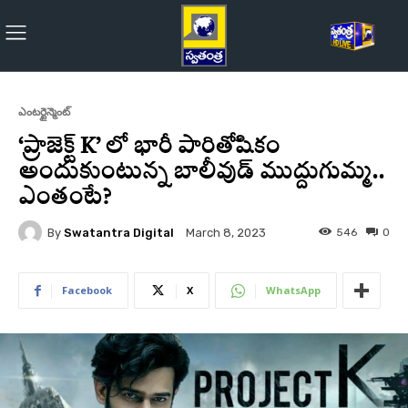
ఎంటర్టైన్మెంట్
‘ప్రాజెక్ట్ K’ లో భారీ పారితోషికం
అందుకుంటున్న బాలీవుడ్ ముద్దుగుమ్మ..
ఎంతంటే?
By
Swatantra Digital
546
0
March 8, 2023
Facebook
X
WhatsApp