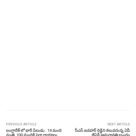
PREVIOUS ARTICLE
NEXT ARTICLE
బంగ్లాదేశ్‌ లో భారీ పేలుడు.. 14 మంది
సీఎస్ జవహర్ రెడ్డిని కలువనున్న ఏపీ
మృతి, 100 మందికి పైగా గాయాలు
జేఏసీ అమరావతి బృందం