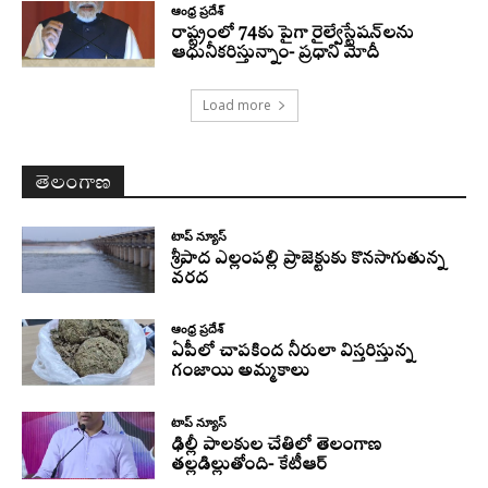
ఆంధ్ర ప్రదేశ్
రాష్ట్రంలో 74కు పైగా రైల్వేస్టేషన్‌లను
ఆధునీకరిస్తున్నాం- ప్రధాని మోదీ
Load more
తెలంగాణ
టాప్ న్యూస్
శ్రీపాద ఎల్లంపల్లి ప్రాజెక్టుకు కొనసాగుతున్న
వరద
ఆంధ్ర ప్రదేశ్
ఏపీలో చాపకింద నీరులా విస్తరిస్తున్న
గంజాయి అమ్మకాలు
టాప్ న్యూస్
ఢిల్లీ పాలకుల చేతిలో తెలంగాణ
తల్లడిల్లుతోంది- కేటీఆర్