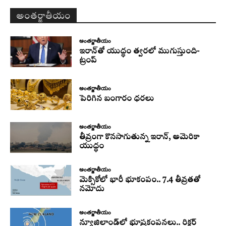
అంతర్జాతీయం
అంతర్జాతీయం
ఇరాన్‌తో యుద్ధం త్వరలో ముగుస్తుంది-
ట్రంప్‌
అంతర్జాతీయం
పెరిగిన బంగారం ధరలు
అంతర్జాతీయం
తీవ్రంగా కొనసాగుతున్న ఇరాన్‌, అమెరికా
యుద్ధం
అంతర్జాతీయం
మెక్సికోలో భారీ భూకంపం.. 7.4 తీవ్రతతో
నమోదు
అంతర్జాతీయం
న్యూజిలాండ్‌లో భూప్రకంపనలు.. రిక్టర్‌