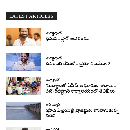
LATEST ARTICLES
ఎంటర్టైన్మెంట్
ధనుష్‌.. ప్లాన్ అదిరింది..
ఎంటర్టైన్మెంట్
డిసెంబర్ రేసులో.. చైతూ నిజమేనా..?
ఆంధ్ర ప్రదేశ్
నంద్యాలలో ఏసీబీ అధికారుల సోదాలు..
సబ్-రిజిస్ట్రార్ కార్యాలయంలో తనిఖీలు
టాప్ న్యూస్
శ్రీపాద ఎల్లంపల్లి ప్రాజెక్టుకు కొనసాగుతున్న
వరద
ఆంధ్ర ప్రదేశ్