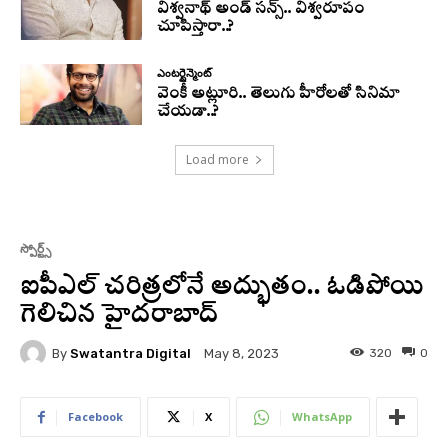
విశ్వనాథ్ అండ్ సన్స్.. విశ్వరూపం
చూపిస్తారా..?
ఎంటర్టైన్మెంట్
వెంకీ అట్లూరి.. తెలుగు హీరోలతో సినిమా
చేయడా..?
Load more