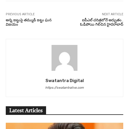
PREVIOUS ARTICLE
NEXT ARTICLE
అన్న జట్టుపై తమ్ముడి జట్టు ఘన
ఐపీఎల్ చరిత్రలోనే అద్భుతం..
విజయం
ఓడిపోయి గెలిచిన హైదరాబాద్
Swatantra Digital
https://swatantralive.com
Latest Articles