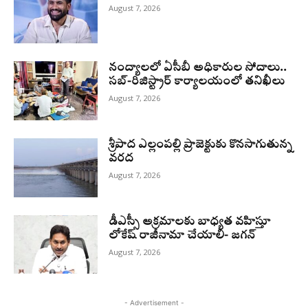
August 7, 2026
నంద్యాలలో ఏసీబీ అధికారుల సోదాలు..
సబ్-రిజిస్ట్రార్ కార్యాలయంలో తనిఖీలు
August 7, 2026
శ్రీపాద ఎల్లంపల్లి ప్రాజెక్టుకు కొనసాగుతున్న
వరద
August 7, 2026
డీఎస్సీ అక్రమాలకు బాధ్యత వహిస్తూ
లోకేష్‌ రాజీనామా చేయాలి- జగన్
August 7, 2026
- Advertisement -