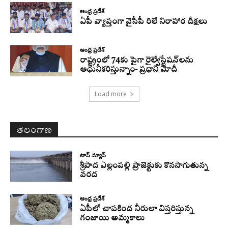
ఆంధ్ర ప్రదేశ్
ఏపీ వ్యాప్తంగా వైసీపీ రిలే నిరాహార దీక్షలు
ఆంధ్ర ప్రదేశ్
రాష్ట్రంలో 74కు పైగా రైల్వేస్టేషన్‌లను
ఆధునీకరిస్తున్నాం- ప్రధాని మోదీ
Load more
తెలంగాణ
టాప్ న్యూస్
శ్రీపాద ఎల్లంపల్లి ప్రాజెక్టుకు కొనసాగుతున్న
వరద
ఆంధ్ర ప్రదేశ్
ఏపీలో చాపకింద నీరులా విస్తరిస్తున్న
గంజాయి అమ్మకాలు