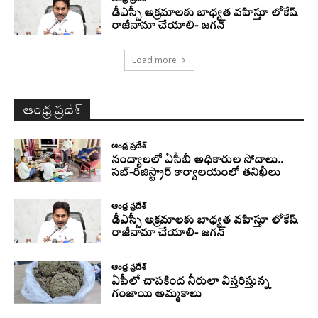
డీఎస్సీ అక్రమాలకు బాధ్యత వహిస్తూ లోకేష్‌
రాజీనామా చేయాలి- జగన్
Load more
ఆంధ్ర ప్రదేశ్
ఆంధ్ర ప్రదేశ్
నంద్యాలలో ఏసీబీ అధికారుల సోదాలు..
సబ్-రిజిస్ట్రార్ కార్యాలయంలో తనిఖీలు
ఆంధ్ర ప్రదేశ్
డీఎస్సీ అక్రమాలకు బాధ్యత వహిస్తూ లోకేష్‌
రాజీనామా చేయాలి- జగన్
ఆంధ్ర ప్రదేశ్
ఏపీలో చాపకింద నీరులా విస్తరిస్తున్న
గంజాయి అమ్మకాలు