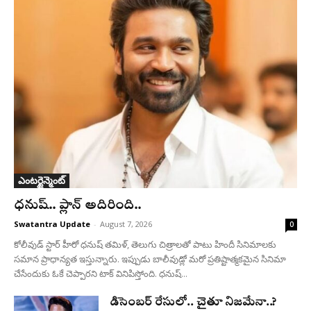
ఎంటర్టైన్మెంట్
ధనుష్‌.. ప్లాన్ అదిరింది..
Swatantra Update
-
August 7, 2026
0
కోలీవుడ్ స్టార్ హీరో ధనుష్ తమిళ్, తెలుగు చిత్రాలతో పాటు హిందీ సినిమాలకు
సమాన ప్రాధాన్యత ఇస్తున్నారు. ఇప్పుడు బాలీవుడ్లో మరో ప్రతిష్టాత్మకమైన సినిమా
చేసేందుకు ఓకే చెప్పారని టాక్ వినిపిస్తోంది. ధనుష్...
డిసెంబర్ రేసులో.. చైతూ నిజమేనా..?