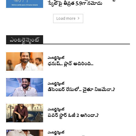
స్కేల్‌పై తీవ్రత 5.9గా నమోదు
Load more
ఎంటర్టైన్మెంట్
ఎంటర్టైన్మెంట్
ధనుష్‌.. ప్లాన్ అదిరింది..
ఎంటర్టైన్మెంట్
డిసెంబర్ రేసులో.. చైతూ నిజమేనా..?
ఎంటర్టైన్మెంట్
పవర్ స్టార్ ఓజీ 2 ఆగిందా..?
ఎంటర్టైన్మెంట్