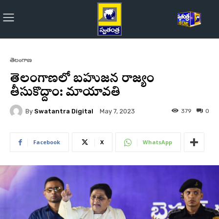
తెలంగాణ
తెలంగాణలో బహుజన రాజ్యం
తీసుకొద్దాం: మాయావతి
By
Swatantra Digital
379
0
May 7, 2023
Facebook
X
WhatsApp