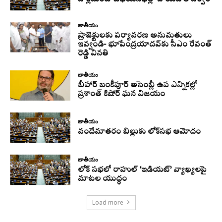
జాతీయం
ప్రాజెక్టులకు పర్యావరణ అనుమతులు
ఇవ్వండి- భూపేంద్రయాదవ్‌కు సీఎం రేవంత్‌
రెడ్డి వినతి
జాతీయం
బీహార్ బంకీపూర్ అసెంబ్లీ ఉప ఎన్నికల్లో
ప్రశాంత్ కిషోర్ ఘన విజయం
జాతీయం
వందేమాతరం బిల్లుకు లోక్‌సభ ఆమోదం
జాతీయం
లోక్ సభలో రాహుల్ ‘ఇడియట్’ వ్యాఖ్యలపై
మాటల యుద్ధం
Load more