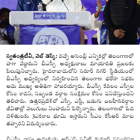
స్వతంత్రటీవీ, వెబ్ డెస్క్:
వచ్చే అసెంబ్లీ ఎన్నికల్లో తెలంగాణలో
పాగా వేద్దామని బీఎస్పీ అధ్యక్షురాలు మాయావతి ప్రజలకు
పిలుపునిచ్చారు. హైదరాబాదులోని సరూర్ నగర్ స్టేడియంలో
బీఎస్పీ ఆధ్వర్యంలో నిర్వహించిన తెలంగాణ భరోసా సభకు
ఆమె ముఖ్య అతిథిగా హాజరయ్యారు. బీఎస్పీ కేవలం ఎస్సీల
కోసం కాదని, సబ్బండ వర్గాల సంక్షేమం కోసం పనిచేస్తుందని
తెలిపారు. ఉత్తరప్రదేశ్‌లో ఎస్సీ, ఎస్టీ, బడుగు బలహీనవర్గాల
జీవితాల్లో వెలుగులు నింపామని పేర్కొన్నారు. తెలంగాణలో పేద
దళితులకు 3ఎకరాల భూమి ఇస్తామని సీఎం కేసీఆర్‌ మాట
తప్పారని విమర్శించారు.
బీఎస్పీ రాష్ట్ర అధ్యక్షుడు ఆర్‌ఎస్‌ ప్రవీణ్‌ కుమార్‌ ప్రసంగిస్తూ