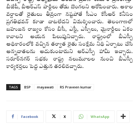
బీజేపీ, బీఆర్ఎస్ పార్టీలు తోడు దొంగలని ఆరోపించారు. అకాల
వర్షాలతో రైతులు తీవ్రంగా నష్టపోతే సీఎం కేసీఆర్ కనీసం
ప్రగతిభవన్‌ కూడా దాటలేదని విమర్శించారు. తెలంగాణలో
బహుజన రాజ్యం కోసం బీసీ, ఎస్టీ, ఎస్సీలు, మైనార్టీలు ఏకం
కావాలని ఆయన పిలుపునిచ్చారు. రాష్ట్రంలో బీఎస్పీ
అధికారంలోకి వచ్చిన తర్వాత రైతు సంక్షేమ నిధి ఏర్పాటు చేసి
అన్నదాతలను ఆదుకుంటామని ఆర్ఎస్పీ హామీ ఇచ్చారు.
సరూర్‌నగర్‌ సభకు రాష్ట్ర నలుమూలల నుంచి బీఎస్పీ
కార్యకర్తలు పెద్ద ఎత్తున తరలివచ్చారు.
TAGS
BSP
mayawati
RS Praveen kumar
Facebook
X
WhatsApp