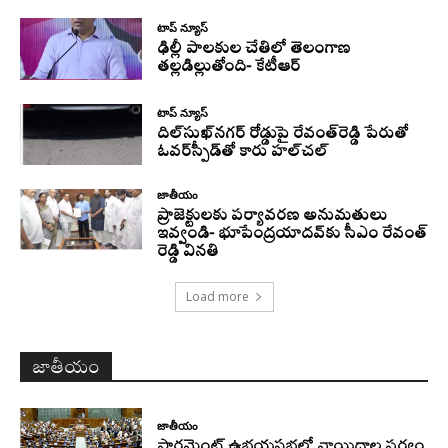
టాప్ న్యూస్
ఢిల్లీ పాలకుల చేతిలో తెలంగాణ
తల్లడిల్లుతోంది- కేటీఆర్
టాప్ న్యూస్
దిల్‌సుఖ్‌నగర్‌ రోడ్డుపై రేవంత్‌రెడ్డి పేరుతో
ఓవర్‌స్పీడ్‌తో కారు హల్‌చల్‌
జాతీయం
ప్రాజెక్టులకు పర్యావరణ అనుమతులు
ఇవ్వండి- భూపేంద్రయాదవ్‌కు సీఎం రేవంత్‌
రెడ్డి వినతి
Load more
జాతీయం
జాతీయం
పార్లమెంట్ ఉభయసభల్లో వాయిదాల పర్వం