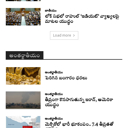
జాతీయం
లోక్ సభలో రాహుల్ ‘ఇడియట్’ వ్యాఖ్యలపై
మాటల యుద్ధం
Load more
అంతర్జాతీయం
అంతర్జాతీయం
పెరిగిన బంగారం ధరలు
అంతర్జాతీయం
తీవ్రంగా కొనసాగుతున్న ఇరాన్‌, అమెరికా
యుద్ధం
అంతర్జాతీయం
మెక్సికోలో భారీ భూకంపం.. 7.4 తీవ్రతతో