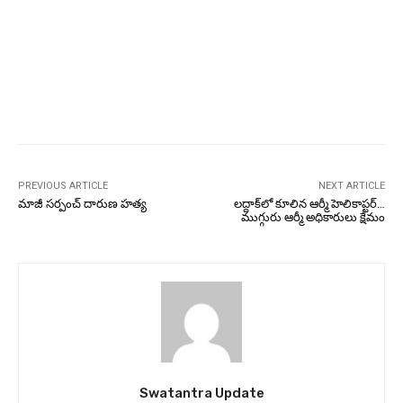
PREVIOUS ARTICLE
NEXT ARTICLE
మాజీ సర్పంచ్‌ దారుణ హత్య
లద్దాక్‌లో కూలిన ఆర్మీ హెలికాప్టర్‌…
ముగ్గురు ఆర్మీ అధికారులు క్షేమం
Swatantra Update