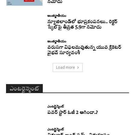
నమోదు
అంతర్జాతీయం
న్యూజిలాండ్‌లో భూప్రకంపనలు.. రిక్టర్‌
స్కేల్‌పై తీవ్రత 5.9గా నమోదు
అంతర్జాతీయం
వరుసగా విఫలమవుతున్న యువ క్రికెటర్
వైభవ్ సూర్యవంశీ
Load more
ఎంటర్టైన్మెంట్
ఎంటర్టైన్మెంట్
పవర్ స్టార్ ఓజీ 2 ఆగిందా..?
ఎంటర్టైన్మెంట్