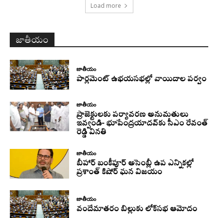
Load more
జాతీయం
జాతీయం
పార్లమెంట్ ఉభయసభల్లో వాయిదాల పర్వం
జాతీయం
ప్రాజెక్టులకు పర్యావరణ అనుమతులు
ఇవ్వండి- భూపేంద్రయాదవ్‌కు సీఎం రేవంత్‌
రెడ్డి వినతి
జాతీయం
బీహార్ బంకీపూర్ అసెంబ్లీ ఉప ఎన్నికల్లో
ప్రశాంత్ కిషోర్ ఘన విజయం
జాతీయం
వందేమాతరం బిల్లుకు లోక్‌సభ ఆమోదం