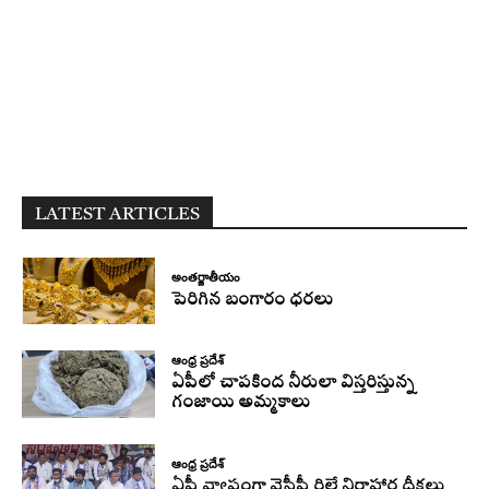
LATEST ARTICLES
అంతర్జాతీయం
పెరిగిన బంగారం ధరలు
ఆంధ్ర ప్రదేశ్
ఏపీలో చాపకింద నీరులా విస్తరిస్తున్న
గంజాయి అమ్మకాలు
ఆంధ్ర ప్రదేశ్
ఏపీ వ్యాప్తంగా వైసీపీ రిలే నిరాహార దీక్షలు