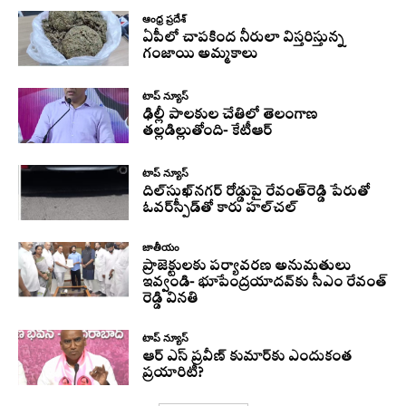
ఆంధ్ర ప్రదేశ్
ఏపీలో చాపకింద నీరులా విస్తరిస్తున్న
గంజాయి అమ్మకాలు
టాప్ న్యూస్
ఢిల్లీ పాలకుల చేతిలో తెలంగాణ
తల్లడిల్లుతోంది- కేటీఆర్
టాప్ న్యూస్
దిల్‌సుఖ్‌నగర్‌ రోడ్డుపై రేవంత్‌రెడ్డి పేరుతో
ఓవర్‌స్పీడ్‌తో కారు హల్‌చల్‌
జాతీయం
ప్రాజెక్టులకు పర్యావరణ అనుమతులు
ఇవ్వండి- భూపేంద్రయాదవ్‌కు సీఎం రేవంత్‌
రెడ్డి వినతి
టాప్ న్యూస్
ఆర్ ఎస్ ప్రవీణ్ కుమార్‌కు ఎందుకంత
ప్రయారిటీ?