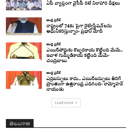
ఏపీ వ్యాప్తంగా వైసీపీ రిలే నిరాహార దీక్షలు
ఆంధ్ర ప్రదేశ్
రాష్ట్రంలో 74కు పైగా రైల్వేస్టేషన్‌లను
ఆధునీకరిస్తున్నాం- ప్రధాని మోదీ
ఆంధ్ర ప్రదేశ్
ఎయిర్‌పోర్టుకు కొబ్బరికాయ కొట్టింది మేమే..
ఇవాళ గుమ్మడికాయ కట్టింది మేమే-
చంద్రబాబు
ఆంధ్ర ప్రదేశ్
ఎర్రబస్సులు కాదు.. ఎయిర్‌బస్సులు తిరిగే
ప్రాంతంగా ఉత్తరాంధ్ర ఎదిగింది- రామ్మోహన్
నాయుడు
Load more
తెలంగాణ