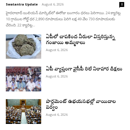
Swatantra Update
-
August 6, 2026
0
హైదరాబాద్ బులియన్‌ మార్కెట్‌లో ఈరోజు బంగారం ధరలు పెరిగాయి. 24 క్యారెట్ల
10 గ్రాముల గోల్డ్‌ ధర 2,890 రూపాయలు పెరిగి లక్ష 49 వేల 730 రూపాయలకు
చేరింది. 22 క్యారెట్ల...
ఏపీలో చాపకింద నీరులా విస్తరిస్తున్న
గంజాయి అమ్మకాలు
August 6, 2026
ఏపీ వ్యాప్తంగా వైసీపీ రిలే నిరాహార దీక్షలు
August 6, 2026
పార్లమెంట్ ఉభయసభల్లో వాయిదాల
పర్వం
August 6, 2026