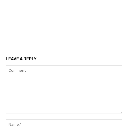
LEAVE A REPLY
Comment:
Na