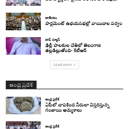
జాతీయం
పార్లమెంట్ ఉభయసభల్లో వాయిదాల పర్వం
టాప్ న్యూస్
ఢిల్లీ పాలకుల చేతిలో తెలంగాణ
తల్లడిల్లుతోంది- కేటీఆర్
Load more
ఆంధ్ర ప్రదేశ్
ఆంధ్ర ప్రదేశ్
ఏపీలో చాపకింద నీరులా విస్తరిస్తున్న
గంజాయి అమ్మకాలు
ఆంధ్ర ప్రదేశ్