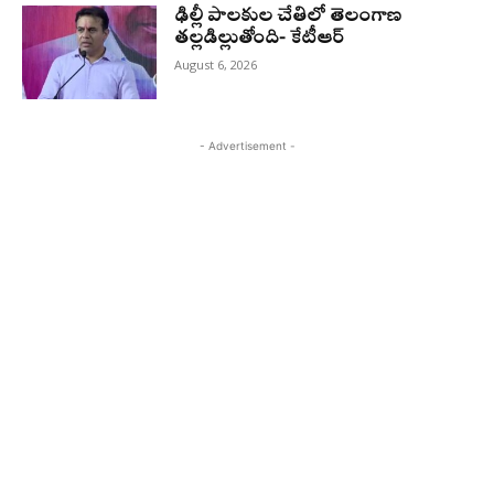
ఢిల్లీ పాలకుల చేతిలో తెలంగాణ
తల్లడిల్లుతోంది- కేటీఆర్
August 6, 2026
- Advertisement -