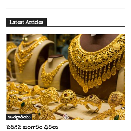
Latest Articles
అంతర్జాతీయం
పెరిగిన బంగారం ధరలు