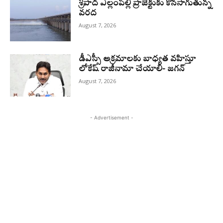
శ్రీపాద ఎల్లంపల్లి ప్రాజెక్టుకు కొనసాగుతున్న
వరద
August 7, 2026
డీఎస్సీ అక్రమాలకు బాధ్యత వహిస్తూ
లోకేష్‌ రాజీనామా చేయాలి- జగన్
August 7, 2026
- Advertisement -