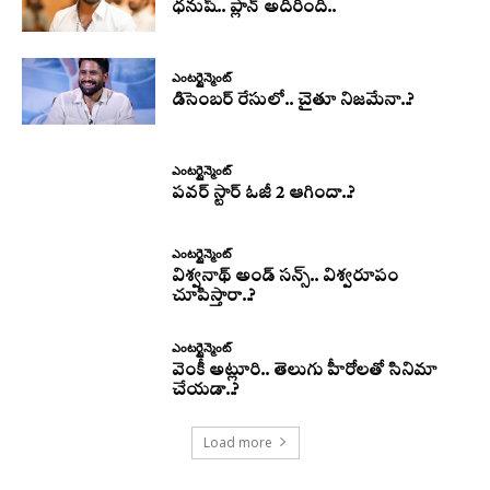
ధనుష్‌.. ప్లాన్ అదిరింది..
ఎంటర్టైన్మెంట్
డిసెంబర్ రేసులో.. చైతూ నిజమేనా..?
ఎంటర్టైన్మెంట్
పవర్ స్టార్ ఓజీ 2 ఆగిందా..?
ఎంటర్టైన్మెంట్
విశ్వనాథ్ అండ్ సన్స్.. విశ్వరూపం
చూపిస్తారా..?
ఎంటర్టైన్మెంట్
వెంకీ అట్లూరి.. తెలుగు హీరోలతో సినిమా
చేయడా..?
Load more