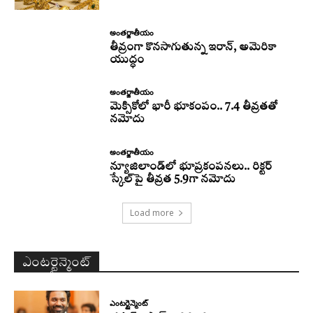
అంతర్జాతీయం
తీవ్రంగా కొనసాగుతున్న ఇరాన్‌, అమెరికా
యుద్ధం
అంతర్జాతీయం
మెక్సికోలో భారీ భూకంపం.. 7.4 తీవ్రతతో
నమోదు
అంతర్జాతీయం
న్యూజిలాండ్‌లో భూప్రకంపనలు.. రిక్టర్‌
స్కేల్‌పై తీవ్రత 5.9గా నమోదు
Load more
ఎంటర్టైన్మెంట్
ఎంటర్టైన్మెంట్