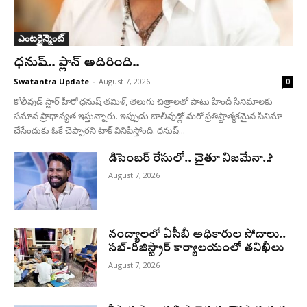
ఎంటర్టైన్మెంట్
ధనుష్‌.. ప్లాన్ అదిరింది..
Swatantra Update
-
August 7, 2026
0
కోలీవుడ్ స్టార్ హీరో ధనుష్ తమిళ్, తెలుగు చిత్రాలతో పాటు హిందీ సినిమాలకు
సమాన ప్రాధాన్యత ఇస్తున్నారు. ఇప్పుడు బాలీవుడ్లో మరో ప్రతిష్టాత్మకమైన సినిమా
చేసేందుకు ఓకే చెప్పారని టాక్ వినిపిస్తోంది. ధనుష్...
డిసెంబర్ రేసులో.. చైతూ నిజమేనా..?
August 7, 2026
నంద్యాలలో ఏసీబీ అధికారుల సోదాలు..
సబ్-రిజిస్ట్రార్ కార్యాలయంలో తనిఖీలు
August 7, 2026