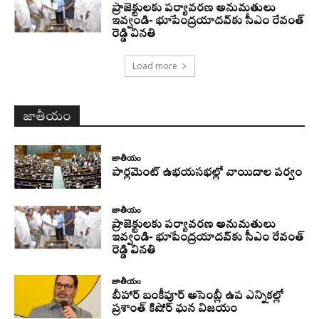
ప్రాజెక్టులకు పర్యావరణ అనుమతులు
ఇవ్వండి- భూపేంద్రయాదవ్‌కు సీఎం రేవంత్‌
రెడ్డి వినతి
Load more
జాతీయం
జాతీయం
పార్లమెంట్ ఉభయసభల్లో వాయిదాల పర్వం
జాతీయం
ప్రాజెక్టులకు పర్యావరణ అనుమతులు
ఇవ్వండి- భూపేంద్రయాదవ్‌కు సీఎం రేవంత్‌
రెడ్డి వినతి
జాతీయం
బీహార్ బంకీపూర్ అసెంబ్లీ ఉప ఎన్నికల్లో
ప్రశాంత్ కిషోర్ ఘన విజయం