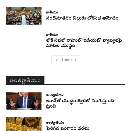
జాతీయం
వందేమాతరం బిల్లుకు లోక్‌సభ ఆమోదం
జాతీయం
లోక్ సభలో రాహుల్ ‘ఇడియట్’ వ్యాఖ్యలపై
మాటల యుద్ధం
Load more
అంతర్జాతీయం
అంతర్జాతీయం
ఇరాన్‌తో యుద్ధం త్వరలో ముగుస్తుంది-
ట్రంప్‌
అంతర్జాతీయం
పెరిగిన బంగారం ధరలు