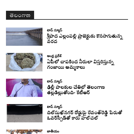
తెలంగాణ
టాప్ న్యూస్
శ్రీపాద ఎల్లంపల్లి ప్రాజెక్టుకు కొనసాగుతున్న
వరద
ఆంధ్ర ప్రదేశ్
ఏపీలో చాపకింద నీరులా విస్తరిస్తున్న
గంజాయి అమ్మకాలు
టాప్ న్యూస్
ఢిల్లీ పాలకుల చేతిలో తెలంగాణ
తల్లడిల్లుతోంది- కేటీఆర్
టాప్ న్యూస్
దిల్‌సుఖ్‌నగర్‌ రోడ్డుపై రేవంత్‌రెడ్డి పేరుతో
ఓవర్‌స్పీడ్‌తో కారు హల్‌చల్‌
జాతీయం