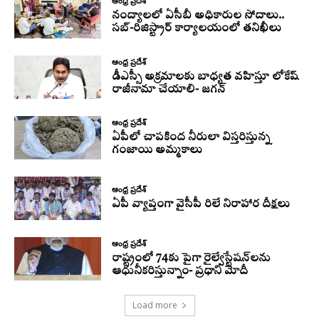
ఆంధ్ర ప్రదేశ్
నంద్యాలలో ఏసీబీ అధికారుల సోదాలు..
సబ్-రిజిస్ట్రార్ కార్యాలయంలో తనిఖీలు
ఆంధ్ర ప్రదేశ్
డీఎస్సీ అక్రమాలకు బాధ్యత వహిస్తూ లోకేష్‌
రాజీనామా చేయాలి- జగన్
ఆంధ్ర ప్రదేశ్
ఏపీలో చాపకింద నీరులా విస్తరిస్తున్న
గంజాయి అమ్మకాలు
ఆంధ్ర ప్రదేశ్
ఏపీ వ్యాప్తంగా వైసీపీ రిలే నిరాహార దీక్షలు
ఆంధ్ర ప్రదేశ్
రాష్ట్రంలో 74కు పైగా రైల్వేస్టేషన్‌లను
ఆధునీకరిస్తున్నాం- ప్రధాని మోదీ
Load more