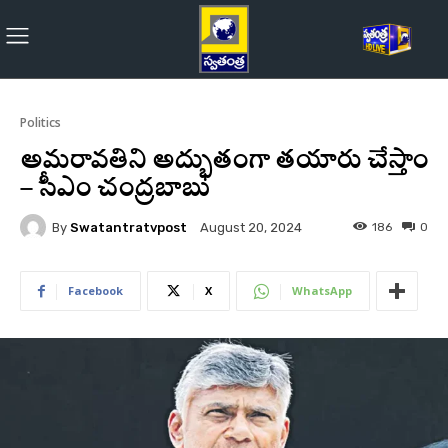
Politics
అమరావతిని అద్భుతంగా తయారు చేస్తాం
– సీఎం చంద్రబాబు
By
Swatantratvpost
186
0
August 20, 2024
Facebook
X
WhatsApp