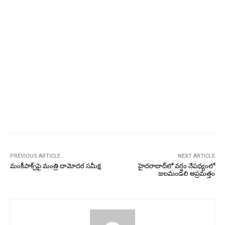
PREVIOUS ARTICLE
NEXT ARTICLE
మంకీపాక్స్‌పై మంత్రి దామోదర సమీక్ష
హైదరాబాద్‌లో వర్షం నేపథ్యంలో
జలమండలి అప్రమత్తం