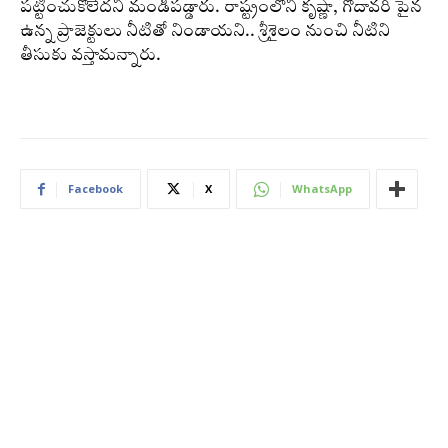
పట్టించుకోలేదని మండిపడ్డారు. రాష్ట్రంలోని కృష్ణా, గోదావరి పైన
ఉన్న ప్రాజెక్టులు నీటితో నిండాయని.. శ్రీశైలం నుంచి నీటిని
తీసుకు వస్తామన్నారు.
Facebook
X
WhatsApp