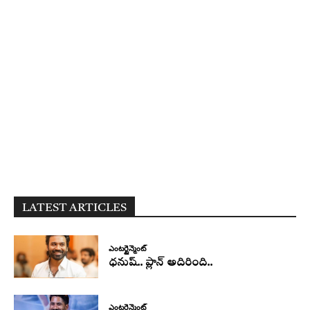
LATEST ARTICLES
ఎంటర్టైన్మెంట్
ధనుష్‌.. ప్లాన్ అదిరింది..
ఎంటర్టైన్మెంట్