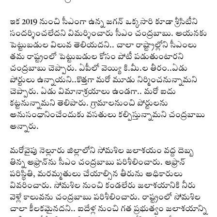
ఇక 2019 నుంచి సీఎంగా ఉన్న జగన్ ఒక్కసారి కూడా శ్రీసిటీని
సందర్శించలేదని విమర్శించారు సీఎం చంద్రబాబు. ఆయనకు
పెట్టుబడుల విలువ తెలియదని.. చాలా రాష్ట్రాల్లోని సీఎంలు
తమ రాష్ట్రంలో పెట్టుబడుల కోసం పోటీ పడుతుంటారని
చంద్రబాబు చెప్పారు. ఏపీలో వెయ్యి కి.మీ.ల తీరం..ఏడు
పోర్టులు ఉన్నాయని..కొత్తగా మరో మూడు నిర్మించనున్నామని
చెప్పారు. ఏడు విమానాశ్రయాలు ఉండగా.. మరో ఐదు
కట్టనున్నామని తెలిపారు. గ్రామాలనుంచి పోర్టులను
అనుసంధానించేందుకు వసతులు కల్పిస్తున్నామని చంద్రబాబు
అన్నారు.
మరోవైపు నెల్లూరు జిల్లాలోని సోమశిల జలాశయం వద్ద దెబ్బ
తిన్న ఆఫ్రాన్‌ను సీఎం చంద్రబాబు పరిశీలించారు. ఆఫ్రాన్
పరిస్థితి, మరమ్మతులు చేయాల్సిన తీరును అధికారులు
వివరించారు. సోమశిల నుంచి కండలేరు జలాశయానికి నీరు
వెళ్లే కాలువను చంద్రబాబు పరిశీలించారు. రాష్ట్రంలో సోమశిల
చాలా కీలకమైనదని.. ఐదేళ్ల నుంచి గత ప్రభుత్వం జలాశయాన్ని