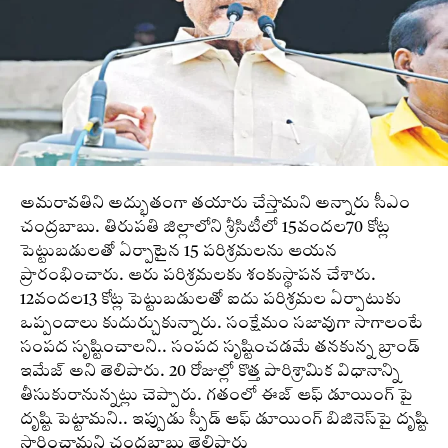
అమరావతిని అద్భుతంగా తయారు చేస్తామని అన్నారు సీఎం
చంద్రబాబు. తిరుపతి జిల్లాలోని శ్రీసిటీలో 15వందల70 కోట్ల
పెట్టుబడులతో ఏర్పాటైన 15 పరిశ్రమలను ఆయన
ప్రారంభించారు. ఆరు పరిశ్రమలకు శంకుస్థాపన చేశారు.
12వందల13 కోట్ల పెట్టుబడులతో ఐదు పరిశ్రమల ఏర్పాటుకు
ఒప్పందాలు కుదుర్చుకున్నారు. సంక్షేమం సజావుగా సాగాలంటే
సంపద సృష్టించాలని.. సంపద సృష్టించడమే తనకున్న బ్రాండ్
ఇమేజ్ అని తెలిపారు. 20 రోజుల్లో కొత్త పారిశ్రామిక విధానాన్ని
తీసుకురానున్నట్లు చెప్పారు. గతంలో ఈజ్ ఆఫ్ డూయింగ్ పై
దృష్టి పెట్టామని.. ఇప్పుడు స్పీడ్‌ ఆఫ్‌ డూయింగ్‌ బిజినెస్‌పై దృష్టి
సారించామని చంద్రబాబు తెలిపారు