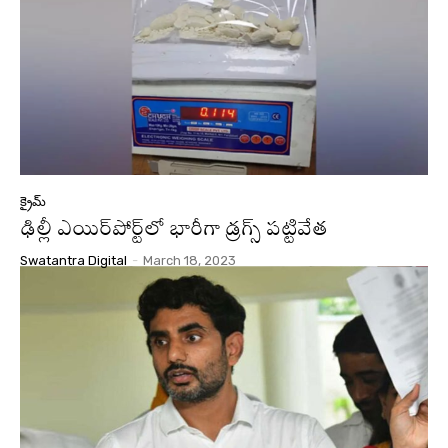
క్రైమ్
ఢిల్లీ ఎయిర్‌పోర్ట్‌లో భారీగా డ్రగ్స్ పట్టివేత
Swatantra Digital
-
March 18, 2023