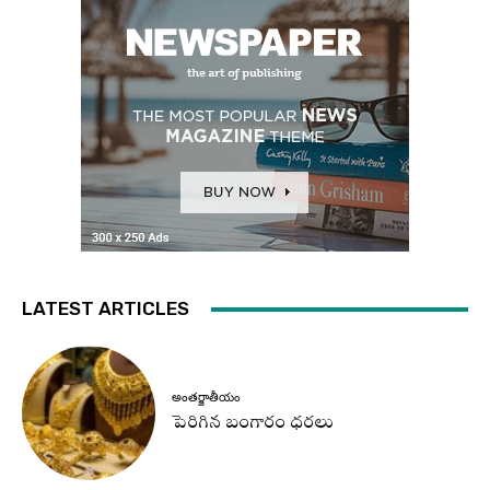
LATEST ARTICLES
అంతర్జాతీయం
పెరిగిన బంగారం ధరలు