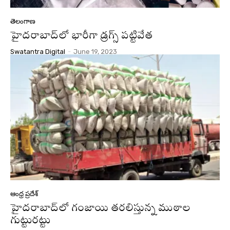
తెలంగాణ
హైదరాబాద్‌లో భారీగా డ్రగ్స్ పట్టివేత
Swatantra Digital
-
June 19, 2023
ఆంధ్ర ప్రదేశ్
హైదరాబాద్‌లో గంజాయి తరలిస్తున్న ముఠాల
గుట్టురట్టు